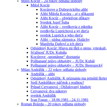
Miloš Kocúr – 24 rokov odňatia slobody
Miloš Kocúr
Kocúrove a Dubravického alibi
Alibi Miloša Kocúra – aj s dôkazmi
Alibi Kocúr – objektívne dôkazy
Svedok Jozef Šuba
Alibi Kocúr – svedkovia z pikniku
svedkyňa Luprichová a jej dieťa
svedok Luprich a jeho dieťa
Alibi – súdna zápisnica, Haláchy
Manželia Daňoví a ich dieťa
Odsúdený Kocúr: Hlavu mi tĺkli o stenu, vrieskali,
Sťažnosť JUDr. Kubála
Kocúrove „spontánne“ doznania
Pošliapané právo obhajoby – JUDr. Kubál
Pošliapané právo obhajoby – JUDr. Bereszecký
Milan Andrášik – 22 rokov odňatia slobody
Andrášik – alibi
Odsúdený Andrášik: K priznaniu ma prinútil škrte
Sedí Andrášikov náčrtok s realitou?
Prípad Cervanová : Obžalovaný hladuje
Cervanová: dva nákresy
svedok Andrášik
Ivan Fagan – 18.06.1981.-.24.11.1981
Roman Brázda – 20 rokov odňatia slobody