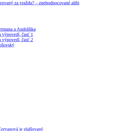
trovaný za vraždu? – znehodnocované alibi
Čermana a Andrášika
 výpovedí, časť 1
 výpovedí, časť 2
tošovský
ervanová je sfalšovaný