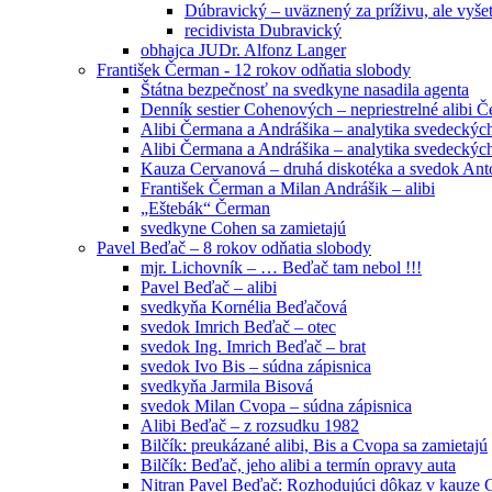
Dúbravický – uväznený za príživu, ale vyše
recidivista Dubravický
obhajca JUDr. Alfonz Langer
František Čerman - 12 rokov odňatia slobody
Štátna bezpečnosť na svedkyne nasadila agenta
Denník sestier Cohenových – nepriestrelné alibi 
Alibi Čermana a Andrášika – analytika svedeckých
Alibi Čermana a Andrášika – analytika svedeckých
Kauza Cervanová – druhá diskotéka a svedok An
František Čerman a Milan Andrášik – alibi
„Eštebák“ Čerman
svedkyne Cohen sa zamietajú
Pavel Beďač – 8 rokov odňatia slobody
mjr. Lichovník – … Beďač tam nebol !!!
Pavel Beďač – alibi
svedkyňa Kornélia Beďačová
svedok Imrich Beďač – otec
svedok Ing. Imrich Beďač – brat
svedok Ivo Bis – súdna zápisnica
svedkyňa Jarmila Bisová
svedok Milan Cvopa – súdna zápisnica
Alibi Beďač – z rozsudku 1982
Bilčík: preukázané alibi, Bis a Cvopa sa zamietajú
Bilčík: Beďač, jeho alibi a termín opravy auta
Nitran Pavel Beďač: Rozhodujúci dôkaz v kauze C