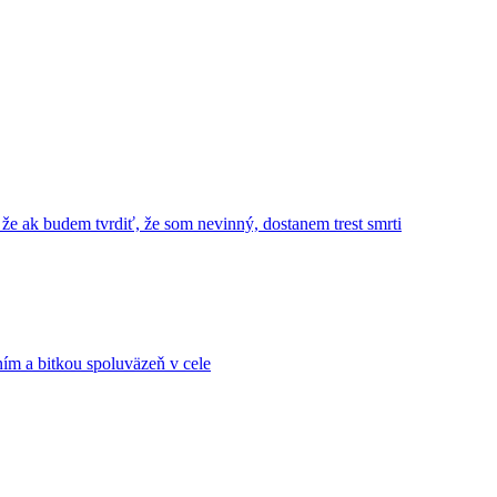
 že ak budem tvrdiť, že som nevinný, dostanem trest smrti
ním a bitkou spoluväzeň v cele