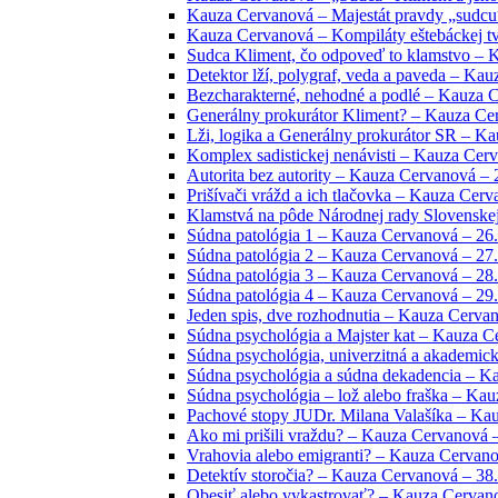
Kauza Cervanová – Majestát pravdy „sudcu“
Kauza Cervanová – Kompiláty eštebáckej tvo
Sudca Kliment, čo odpoveď to klamstvo – 
Detektor lží, polygraf, veda a paveda – Ka
Bezcharakterné, nehodné a podlé – Kauza C
Generálny prokurátor Kliment? – Kauza Cer
Lži, logika a Generálny prokurátor SR – Ka
Komplex sadistickej nenávisti – Kauza Cerv
Autorita bez autority – Kauza Cervanová – 
Prišívači vrážd a ich tlačovka – Kauza Cerv
Klamstvá na pôde Národnej rady Slovenskej
Súdna patológia 1 – Kauza Cervanová – 26.
Súdna patológia 2 – Kauza Cervanová – 27.
Súdna patológia 3 – Kauza Cervanová – 28.
Súdna patológia 4 – Kauza Cervanová – 29.
Jeden spis, dve rozhodnutia – Kauza Cervan
Súdna psychológia a Majster kat – Kauza C
Súdna psychológia, univerzitná a akademic
Súdna psychológia a súdna dekadencia – K
Súdna psychológia – lož alebo fraška – Kau
Pachové stopy JUDr. Milana Valašíka – Kau
Ako mi prišili vraždu? – Kauza Cervanová –
Vrahovia alebo emigranti? – Kauza Cervano
Detektív storočia? – Kauza Cervanová – 38.
Obesiť alebo vykastrovať? – Kauza Cervano