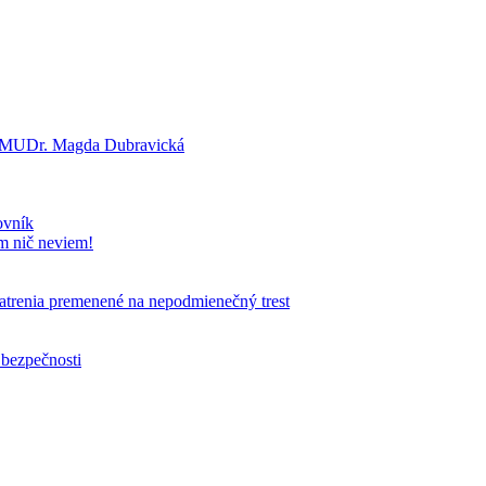
a? MUDr. Magda Dubravická
ovník
om nič neviem!
patrenia premenené na nepodmienečný trest
 bezpečnosti