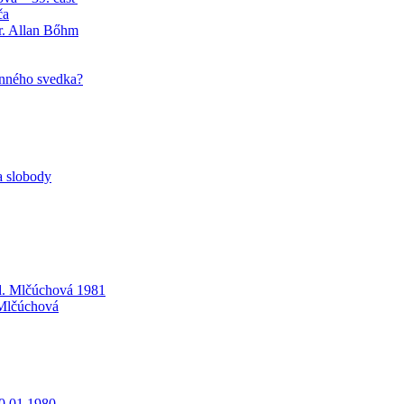
ča
r. Allan Bőhm
unného svedka?
a slobody
d. Mlčúchová 1981
 Mlčúchová
0.01.1980