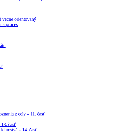
i vecne orientovaný
 na proces
átu
sť
znania z cely – 11. časť
 13. časť
klamstvá – 14. časť