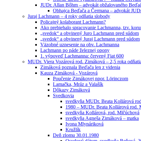
JUDr. Allan Bőhm – advokát obžalovaného Beďa
Obhajca Beďača a Čermana – advokát JUD
Juraj Lachmann – 4 roky odňatia slobody
Policajný kolaborant Lachmann?
Ako prebiehalo spracovanie Lachmanna, tzv. kor
„svedok“ a obvinený Juro Lachmann pred súdom
„svedok“ a obvinený Juraj Lachmann pred súdom
Väzobné uznesenie na obv. Lachmanna
Lachmann po páde železnej opony
1. výpoveď Lachmanna: červený Fiat 600
MUDr. Viera Vozárová rod. Zimáková – 2,5 roka odňati
Zimáková poznala Beďača len z videnia
Kauza Zimáková - Vozárová
Poučenie Zimákovej npor. Lörinczom
Lamačka, Mráz a Valašík
Dôkazy Zimáková
Svedkovia
svedkyňa MUDr. Beata Kollárová ro
1980 – MUDr. Beata Kollárová rod.
svedkyňa Kollárová, rod. Mlčúchová
svedkyňa Agneša Zimáková – matka
Ivona Mlynáriková
Kružlík
Deň zlomu 30.01.1980
Osudový dátum, svedkyňa Beňová, 3