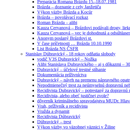
Preparácia Romana Brázdu 15.-18.07.1981
Brázda – doznanie z cely Janžetiča
Výkon väzby Brázda a Kocúr
Brázda – povolávací rozkaz
Roman Brázda – alibi
Kauza Cervanová – Brázdovi podávali drogy, liek
Kauza Cervanová – vec je dohodnutá a odsúhlasená
Anonym poslaný Brázdovi st.
V čase príčetnosti … Brázda 10.10.1990
List Brázda NS ČSFR
Stanislav Dúbravický - 18 rokov odňatia slobody
vodič V3S Dubravický – Nožka
Alibi Stanislava Dubravického – aj s dôkazmi – 3
Dubravický – účelové trestné stíhanie
Dokumentácia príživníctva
Dubravický – návrh na premenu nápravného opatr
Nepodmienečný trest za neúmyselnú dopravnú ne
Recidivista Dubravický – potrestaný za dopravnú
Recidivista, alebo obeť justičnej zvole?
dôverník kriminálneho spravodajstva MUDr. Hlav
Vrah, príživník a recidivista
Vražda a dynamit
Recidivista Dúbravický
Dúbravický – trest
Výkon väzby vo väzobnej väznici v Žiline