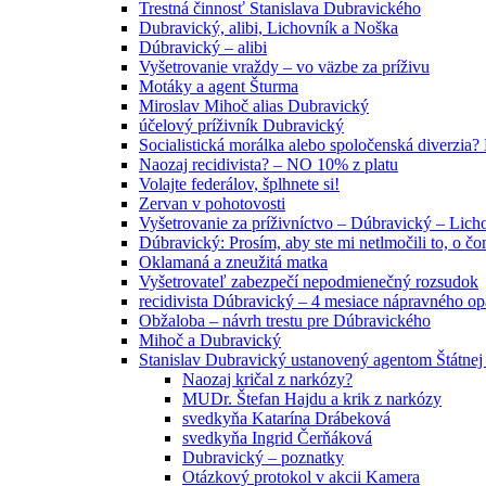
Trestná činnosť Stanislava Dubravického
Dubravický, alibi, Lichovník a Noška
Dúbravický – alibi
Vyšetrovanie vraždy – vo väzbe za príživu
Motáky a agent Šturma
Miroslav Mihoč alias Dubravický
účelový príživník Dubravický
Socialistická morálka alebo spoločenská diverzi
Naozaj recidivista? – NO 10% z platu
Volajte federálov, šplhnete si!
Zervan v pohotovosti
Vyšetrovanie za príživníctvo – Dúbravický – Lich
Dúbravický: Prosím, aby ste mi netlmočili to, o č
Oklamaná a zneužitá matka
Vyšetrovateľ zabezpečí nepodmienečný rozsudok
recidivista Dúbravický – 4 mesiace nápravného o
Obžaloba – návrh trestu pre Dúbravického
Mihoč a Dubravický
Stanislav Dubravický ustanovený agentom Štátnej
Naozaj kričal z narkózy?
MUDr. Štefan Hajdu a krik z narkózy
svedkyňa Katarína Drábeková
svedkyňa Ingrid Čerňáková
Dubravický – poznatky
Otázkový protokol v akcii Kamera