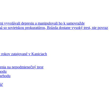
mi vyvolávali depresiu a manipulovali ho k samovražde
 so sovietskou prokuratúrou, Brázda dostane vysoký trest, nie povraz
0 rokov zatajované v Kaniciach
enia na nepodmienečný trest
hodu
 nehodu
áč