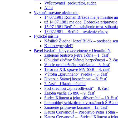
Vyšetrovateľ, prokurátor, sudca
Alibi
Vykonštruované obvinenie
14.07.1981 Roman Brázda nie je miestne an
už 14.07.1981 ma doc. Dobrotka pripravuje
15.07.1981 Beďač – zahájenie trest. stíhania
17.07.1981 – Beďač – uvalenie väzby
Fyzické násilie
Násilie? Žiadne! Jozef Bilčík – predseda sen
Kto to vymyslel?
Pavel Beďač – blogy zverejnené v Denníku N
Zglejené bratstvo Petra Tótha – 1. časť
Obludné zločiny Štátnej bezpečnosti – 2. ča
V cele predbežného zadržania – 3. časť
Teror na XII. správe MV SSR – 4. časť
Výroba „korunného“ svedka – 5. časť
Diverzia Štátnej bezpečnosti – 6. časť
7. časť – Ukradnuté alibi
Pod strechou „spravodlivosti“ – 8. časť
Žaloba väzňa 15 896 – 9. časť
Sudca Kliment a jeho „dôverníci“ – 10. časť
Paranoidný schizofrenik v pazúroch ŠtB a do
Zmarené prípravné konanie – 12. časť
Kauza Cervanová – Posolstvo Petra Tótha –
Kauza Cervanová – „Sudca“ Kliment a jeho 