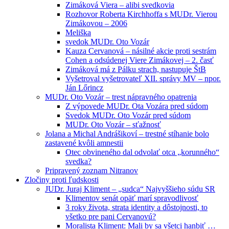
Zimáková Viera – alibi svedkovia
Rozhovor Roberta Kirchhoffa s MUDr. Vierou
Zimákovou – 2006
Meliška
svedok MUDr. Oto Vozár
Kauza Cervanová – násilné akcie proti sestrám
Cohen a odsúdenej Viere Zimákovej – 2. časť
Zimáková má z Pálku strach, nastupuje ŠtB
Vyšetroval vyšetrovateľ XII. správy MV – npor.
Ján Lőrincz
MUDr. Oto Vozár – trest nápravného opatrenia
Z výpovede MUDr. Ota Vozára pred súdom
Svedok MUDr. Oto Vozár pred súdom
MUDr. Oto Vozár – sťažnosť
Jolana a Michal Andrášikoví – trestné stíhanie bolo
zastavené kvôli amnestii
Otec obvineného dal odvolať otca „korunného“
svedka?
Pripravený zoznam Nitranov
Zločiny proti ľudskosti
JUDr. Juraj Kliment – „sudca“ Najvyššieho súdu SR
Klimentov senát opäť marí spravodlivosť
3 roky života, strata identity a dôstojnosti, to
všetko pre pani Cervanovú?
Moralista Kliment: Mali by sa všetci hanbiť …