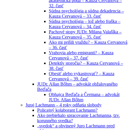
akademická pôda – Kauza Cervanová –
32. časť
Súdna psychológia a súdna dekadencia –
Kauza Cervanová – 33. časť
Súdna psychológia – lož alebo fraška –
Kauza Cervanová – 34. časť
Pachové stopy JUDr. Milana Valašíka –
Kauza Cervanová – 35. časť
Ako mi prišili vraždu? – Kauza Cervanová
– 36. časť
Vrahovia alebo emigranti? – Kauza
Cervanová – 37. časť
Detektív storočia? – Kauza Cervanová –
38. časť
Obesiť alebo vykastrovať? – Kauza
Cervanová – 39. časť
JUDr. Allan Bőhm – advokát obžalovaného
Beďača
Obhajca Beďača a Čermana – advokát
JUDr. Allan Bőhm
Juraj Lachmann – 4 roky odňatia slobody
Policajný kolaborant Lachmann?
Ako prebiehalo spracovanie Lachmanna, tzv.
korunného svedka?
„svedok“ a obvinený Juro Lachmann pred