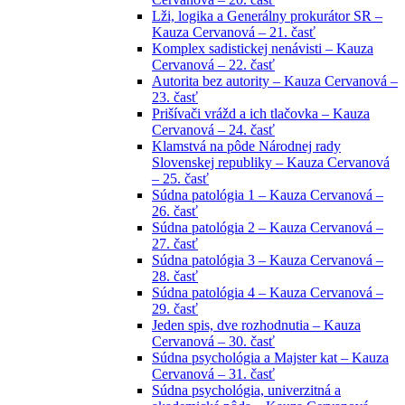
Lži, logika a Generálny prokurátor SR –
Kauza Cervanová – 21. časť
Komplex sadistickej nenávisti – Kauza
Cervanová – 22. časť
Autorita bez autority – Kauza Cervanová –
23. časť
Prišívači vrážd a ich tlačovka – Kauza
Cervanová – 24. časť
Klamstvá na pôde Národnej rady
Slovenskej republiky – Kauza Cervanová
– 25. časť
Súdna patológia 1 – Kauza Cervanová –
26. časť
Súdna patológia 2 – Kauza Cervanová –
27. časť
Súdna patológia 3 – Kauza Cervanová –
28. časť
Súdna patológia 4 – Kauza Cervanová –
29. časť
Jeden spis, dve rozhodnutia – Kauza
Cervanová – 30. časť
Súdna psychológia a Majster kat – Kauza
Cervanová – 31. časť
Súdna psychológia, univerzitná a