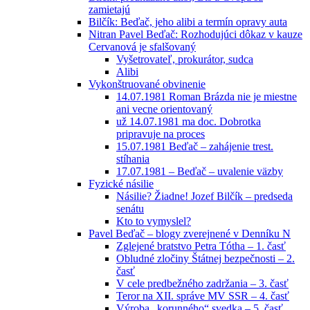
zamietajú
Bilčík: Beďač, jeho alibi a termín opravy auta
Nitran Pavel Beďač: Rozhodujúci dôkaz v kauze
Cervanová je sfalšovaný
Vyšetrovateľ, prokurátor, sudca
Alibi
Vykonštruované obvinenie
14.07.1981 Roman Brázda nie je miestne
ani vecne orientovaný
už 14.07.1981 ma doc. Dobrotka
pripravuje na proces
15.07.1981 Beďač – zahájenie trest.
stíhania
17.07.1981 – Beďač – uvalenie väzby
Fyzické násilie
Násilie? Žiadne! Jozef Bilčík – predseda
senátu
Kto to vymyslel?
Pavel Beďač – blogy zverejnené v Denníku N
Zglejené bratstvo Petra Tótha – 1. časť
Obludné zločiny Štátnej bezpečnosti – 2.
časť
V cele predbežného zadržania – 3. časť
Teror na XII. správe MV SSR – 4. časť
Výroba „korunného“ svedka – 5. časť