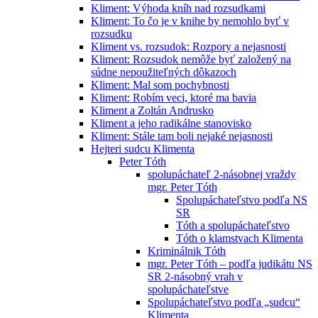
Kliment: Výhoda kníh nad rozsudkami
Kliment: To čo je v knihe by nemohlo byť v
rozsudku
Kliment vs. rozsudok: Rozpory a nejasnosti
Kliment: Rozsudok nemôže byť založený na
súdne nepoužiteľných dôkazoch
Kliment: Mal som pochybnosti
Kliment: Robím veci, ktoré ma bavia
Kliment a Zoltán Andrusko
Kliment a jeho radikálne stanovisko
Kliment: Stále tam boli nejaké nejasnosti
Hejteri sudcu Klimenta
Peter Tóth
spolupáchateľ 2-násobnej vraždy
mgr. Peter Tóth
Spolupáchateľstvo podľa NS
SR
Tóth a spolupáchateľstvo
Tóth o klamstvach Klimenta
Kriminálnik Tóth
mgr. Peter Tóth – podľa judikátu NS
SR 2-násobný vrah v
spolupáchateľstve
Spolupáchateľstvo podľa „sudcu“
Klimenta