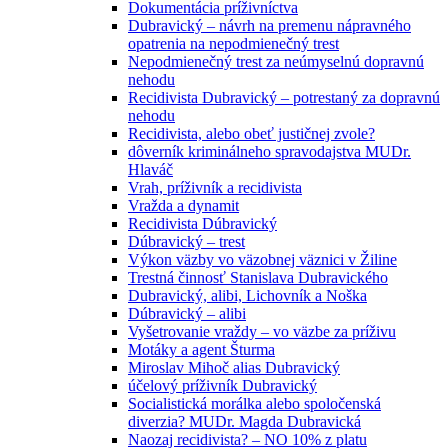
Dokumentácia príživníctva
Dubravický – návrh na premenu nápravného
opatrenia na nepodmienečný trest
Nepodmienečný trest za neúmyselnú dopravnú
nehodu
Recidivista Dubravický – potrestaný za dopravnú
nehodu
Recidivista, alebo obeť justičnej zvole?
dôverník kriminálneho spravodajstva MUDr.
Hlaváč
Vrah, príživník a recidivista
Vražda a dynamit
Recidivista Dúbravický
Dúbravický – trest
Výkon väzby vo väzobnej väznici v Žiline
Trestná činnosť Stanislava Dubravického
Dubravický, alibi, Lichovník a Noška
Dúbravický – alibi
Vyšetrovanie vraždy – vo väzbe za príživu
Motáky a agent Šturma
Miroslav Mihoč alias Dubravický
účelový príživník Dubravický
Socialistická morálka alebo spoločenská
diverzia? MUDr. Magda Dubravická
Naozaj recidivista? – NO 10% z platu