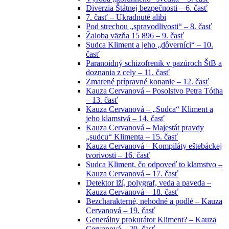
Diverzia Štátnej bezpečnosti – 6. časť
7. časť – Ukradnuté alibi
Pod strechou „spravodlivosti“ – 8. časť
Žaloba väzňa 15 896 – 9. časť
Sudca Kliment a jeho „dôverníci“ – 10.
časť
Paranoidný schizofrenik v pazúroch ŠtB a
doznania z cely – 11. časť
Zmarené prípravné konanie – 12. časť
Kauza Cervanová – Posolstvo Petra Tótha
– 13. časť
Kauza Cervanová – „Sudca“ Kliment a
jeho klamstvá – 14. časť
Kauza Cervanová – Majestát pravdy
„sudcu“ Klimenta – 15. časť
Kauza Cervanová – Kompiláty eštebáckej
tvorivosti – 16. časť
Sudca Kliment, čo odpoveď to klamstvo –
Kauza Cervanová – 17. časť
Detektor lží, polygraf, veda a paveda –
Kauza Cervanová – 18. časť
Bezcharakterné, nehodné a podlé – Kauza
Cervanová – 19. časť
Generálny prokurátor Kliment? – Kauza
Cervanová – 20. časť