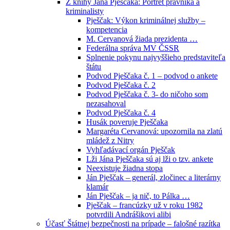
Z knihy Jána Pješčaka: Portrét právníka a
kriminalisty
Pješčak: Výkon kriminálnej služby –
kompetencia
M. Cervanová žiada prezidenta …
Federálna správa MV ČSSR
Splnenie pokynu najvyššieho predstaviteľa
štátu
Podvod Pješčaka č. 1 – podvod o ankete
Podvod Pješčaka č. 2
Podvod Pješčaka č. 3- do ničoho som
nezasahoval
Podvod Pješčaka č. 4
Husák poveruje Pješčaka
Margaréta Cervanová: upozornila na zlatú
mládež z Nitry
Vyhľadávací orgán Pješčak
Lži Jána Pješčaka sú aj lži o tzv. ankete
Neexistuje žiadna stopa
Ján Pješčak – generál, zločinec a literárny
klamár
Ján Pješčak – ja nič, to Pálka …
Pješčak – francúzky už v roku 1982
potvrdili Andrášikovi alibi
Účasť Štátnej bezpečnosti na prípade – falošné razítka