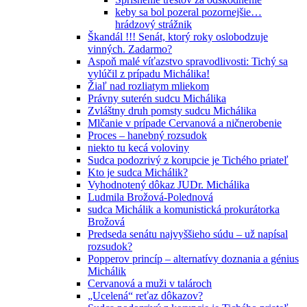
keby sa bol pozeral pozornejšie…
hrádzový strážnik
Škandál !!! Senát, ktorý roky oslobodzuje
vinných. Zadarmo?
Aspoň malé víťazstvo spravodlivosti: Tichý sa
vylúčil z prípadu Michálika!
Žiaľ nad rozliatym mliekom
Právny suterén sudcu Michálika
Zvláštny druh pomsty sudcu Michálika
Mlčanie v prípade Cervanová a ničnerobenie
Proces – hanebný rozsudok
niekto tu kecá voloviny
Sudca podozrivý z korupcie je Tichého priateľ
Kto je sudca Michálik?
Vyhodnotený dôkaz JUDr. Michálika
Ludmila Brožová-Polednová
sudca Michálik a komunistická prokurátorka
Brožová
Predseda senátu najvyššieho súdu – už napísal
rozsudok?
Popperov princíp – alternatívy doznania a génius
Michálik
Cervanová a muži v talároch
„Ucelená“ reťaz dôkazov?