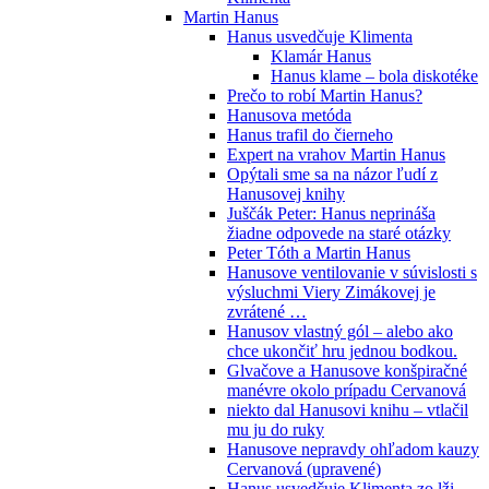
Martin Hanus
Hanus usvedčuje Klimenta
Klamár Hanus
Hanus klame – bola diskotéke
Prečo to robí Martin Hanus?
Hanusova metóda
Hanus trafil do čierneho
Expert na vrahov Martin Hanus
Opýtali sme sa na názor ľudí z
Hanusovej knihy
Juščák Peter: Hanus neprináša
žiadne odpovede na staré otázky
Peter Tóth a Martin Hanus
Hanusove ventilovanie v súvislosti s
výsluchmi Viery Zimákovej je
zvrátené …
Hanusov vlastný gól – alebo ako
chce ukončiť hru jednou bodkou.
Glvačove a Hanusove konšpiračné
manévre okolo prípadu Cervanová
niekto dal Hanusovi knihu – vtlačil
mu ju do ruky
Hanusove nepravdy ohľadom kauzy
Cervanová (upravené)
Hanus usvedčuje Klimenta zo lži