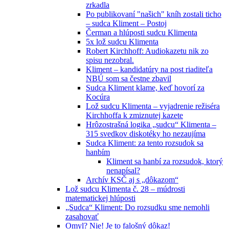
zrkadla
Po publikovaní "našich" kníh zostali ticho
– sudca Kliment – Postoj
Čerman a hlúposti sudcu Klimenta
5x lož sudcu Klimenta
Robert Kirchhoff: Audiokazetu nik zo
spisu nezobral.
Kliment – kandidatúry na post riaditeľa
NBÚ som sa čestne zbavil
Sudca Kliment klame, keď hovorí za
Kocúra
Lož sudcu Klimenta – vyjadrenie režiséra
Kirchhoffa k zmiznutej kazete
Hrôzostrašná logika „sudcu“ Klimenta –
315 svedkov diskotéky ho nezaujíma
Sudca Kliment: za tento rozsudok sa
hanbím
Kliment sa hanbí za rozsudok, ktorý
nenapísal?
Archív KSČ aj s „dôkazom“
Lož sudcu Klimenta č. 28 – múdrosti
matematickej hlúposti
„Sudca“ Kliment: Do rozsudku sme nemohli
zasahovať
Omyl? Nie! Je to falošný dôkaz!