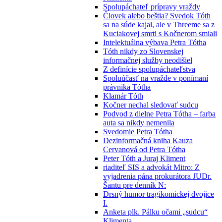
Spolupáchateľ prípravy vraždy
Človek alebo beštia? Svedok Tóth
sa na súde kajal, ale v Threeme sa z
Kuciakovej smrti s Kočnerom smiali
Intelektuálna výbava Petra Tótha
Tóth nikdy zo Slovenskej
informačnej služby neodišiel
Z definície spolupáchateľstva
Spoluúčasť na vražde v ponímaní
právnika Tótha
Klamár Tóth
Kočner nechal sledovať sudcu
Podvod z dielne Petra Tótha – farba
auta sa nikdy nemenila
Svedomie Petra Tótha
Dezinformačná kniha Kauza
Cervanová od Petra Tótha
Peter Tóth a Juraj Kliment
riaditeľ SIS a advokát Mitro: Z
vyjadrenia pána prokurátora JUDr.
Šantu pre denník N:
Drsný humor tragikomickej dvojice
I.
Anketa plk. Pálku očami „sudcu“
Klimenta