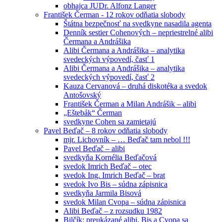
obhajca JUDr. Alfonz Langer
František Čerman - 12 rokov odňatia slobody
Štátna bezpečnosť na svedkyne nasadila agenta
Denník sestier Cohenových – nepriestrelné alibi
Čermana a Andrášika
Alibi Čermana a Andrášika – analytika
svedeckých výpovedí, časť 1
Alibi Čermana a Andrášika – analytika
svedeckých výpovedí, časť 2
Kauza Cervanová – druhá diskotéka a svedok
Antošovský
František Čerman a Milan Andrášik – alibi
„Eštebák“ Čerman
svedkyne Cohen sa zamietajú
Pavel Beďač – 8 rokov odňatia slobody
mjr. Lichovník – … Beďač tam nebol !!!
Pavel Beďač – alibi
svedkyňa Kornélia Beďačová
svedok Imrich Beďač – otec
svedok Ing. Imrich Beďač – brat
svedok Ivo Bis – súdna zápisnica
svedkyňa Jarmila Bisová
svedok Milan Cvopa – súdna zápisnica
Alibi Beďač – z rozsudku 1982
Bilčík: preukázané alibi, Bis a Cvopa sa