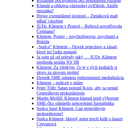
Rozumné pochybnosti bez prítomnosti rozumu
Klamár a obhajca väzenskej zvlčilosti. Akáže
mozaika?
Prejav exemplárnej krutosti – Zimákovú mali
stíhať väzobne
JUDr. Kliment v Postoji – Beňová usvedčovala
Čermana?
Kliment, Postoj – psychológovia, psychiatri a
Brázda
„Sudca“ Kliment – človek princípov a zásad,
ktoré iní ľudia nemajú
Ja som už od prírody taký … JUDr. Kliment
predseda senátu NS SR
Kliment: Za všetkým, čo je v tých knihách si
slovo za slovom stojím!
Denník SME odmieta jednostrannú medializáciu
Kliment – policajt v taláre
Peter Tóth: Satan potopil Kozu, aby sa nestal
Generálnym prokurátorom
Martin Mojžiš: Kliment klamal pred výborom
SME-čko odmietlo nekorektnú žurnalistiku
Sudca Juraj Kliment. Cap generálnym
prokurátorom?
Sudca Kliment, hlavný autor troch kníh o kauze
Cervanová