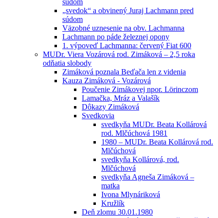
súdom
„svedok“ a obvinený Juraj Lachmann pred
súdom
Väzobné uznesenie na obv. Lachmanna
Lachmann po páde železnej opony
1. výpoveď Lachmanna: červený Fiat 600
MUDr. Viera Vozárová rod. Zimáková – 2,5 roka
odňatia slobody
Zimáková poznala Beďača len z videnia
Kauza Zimáková - Vozárová
Poučenie Zimákovej npor. Lörinczom
Lamačka, Mráz a Valašík
Dôkazy Zimáková
Svedkovia
svedkyňa MUDr. Beata Kollárová
rod. Mlčúchová 1981
1980 – MUDr. Beata Kollárová rod.
Mlčúchová
svedkyňa Kollárová, rod.
Mlčúchová
svedkyňa Agneša Zimáková –
matka
Ivona Mlynáriková
Kružlík
Deň zlomu 30.01.1980