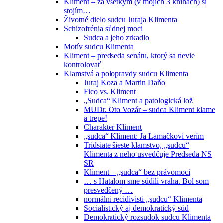
Kliment – za všetkým (v mojich 3 knihách) si
stojím…
Životné dielo sudcu Juraja Klimenta
Schizofrénia súdnej moci
Sudca a jeho zrkadlo
Motív sudcu Klimenta
Kliment – predseda senátu, ktorý sa nevie
kontrolovať
Klamstvá a polopravdy sudcu Klimenta
Juraj Koza a Martin Daňo
Fico vs. Kliment
„Sudca“ Kliment a patologická lož
MUDr. Oto Vozár – sudca Kliment klame
a trepe!
Charakter Kliment
„sudca“ Kliment: Ja Lamačkovi verím
Tridsiate šieste klamstvo, „sudcu“
Klimenta z neho usvedčuje Predseda NS
SR
Kliment – „sudca“ bez právomoci
… s Hatalom sme súdili vraha. Bol som
presvedčený …
normálni recidivisti „sudcu“ Klimenta
Socialistický aj demokratický súd
Demokratický rozsudok sudcu Klimenta