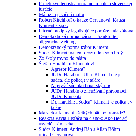
Príbeh zvrátenosti a morálneho bahna slovenskej
justície
Máme tu justičnú mafiu
Robert Kirchhoff o kauze Cervanová: Kauza
Kliment a spol.
Interné predpisy legalizujúce porušovanie zákona
Demokratická normalizácia – Frankfurter
allgemeine Zeitung
Demokratický normalizátor Kliment
Sudca Kliment: na tento rozsudok som hrdý
Zo školy rovno do talára
Štefan Harabín o Klimentovi
Agresor Kliment?
JUDr. Harabín: JUDr. Kliment nie je
sudca, ale policajt v taláre
Najvyšší súd ako boxerský ring
JUDr. Harabín o zneužívaní právomoci
JUDr. Klimenta
Dr. Harabín: „Sudca“ Kliment je policajt v
taláre
Má sudca Kliment všetkých päť pohromade?
Reakcia Pavla Beďača na článok: Ako Beďač
usvedčil sám seba
Sudca Kliment, Andrej Bán a Allan Bőhm –
prípad Cervanová