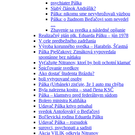
psychiater Pálka
Slabý článok Andrášik?
Pálka: nikomu sme nevyhrožovali väzbou
Pálka: o žiadnom Beďačovi som nevedel
…
Zbavenie sa svedka a následné opíjanie
Realizačný plán plk. Eduarda Pálku – jún 1978
V cele predbežného zadržania
Výroba korunného svedka – Harabrín, Šťastná
Pálka Pješčakovi: Zimáková vypovedala
spontánne bez nátlaku
Vyťažujte Nitranov, ktorí by boli ochotní klamať
Špicľovanie svedkov
Ako dostať študenta Brázdu?
boli vytypované osoby
Pálka (Urbánek) zisťuje, že 1 auto mu chýba
Byla nalezena kostra – snad člena KSČ
Pálka – klamstvo pred federálnym súdom
Bolero ministra Kaliňáka
Udavač Pálka krivo prisahal
svedok Antošovský o Beďačovi
Boľševická rodina Eduarda Pálku
Udavač Pálka – rozsudok
surovci, psychopati a sadisti
Akcia VILIK odkryla Nitranov