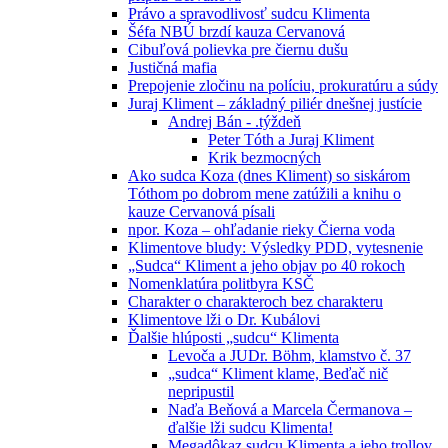
Právo a spravodlivosť sudcu Klimenta
Šéfa NBÚ brzdí kauza Cervanová
Cibuľová polievka pre čiernu dušu
Justičná mafia
Prepojenie zločinu na políciu, prokuratúru a súdy
Juraj Kliment – základný piliér dnešnej justície
Andrej Bán - .týždeň
Peter Tóth a Juraj Kliment
Krik bezmocných
Ako sudca Koza (dnes Kliment) so siskárom
Tóthom po dobrom mene zatúžili a knihu o
kauze Cervanová písali
npor. Koza – ohľadanie rieky Čierna voda
Klimentove bludy: Výsledky PDD, vytesnenie
„Sudca“ Kliment a jeho objav po 40 rokoch
Nomenklatúra politbyra KSČ
Charakter o charakteroch bez charakteru
Klimentove lži o Dr. Kubálovi
Ďalšie hlúposti „sudcu“ Klimenta
Levoča a JUDr. Böhm, klamstvo č. 37
„sudca“ Kliment klame, Beďač nič
nepripustil
Naďa Beňová a Marcela Čermanova –
ďalšie lži sudcu Klimenta!
Megadôkaz sudcu Klimenta a jeho trollov