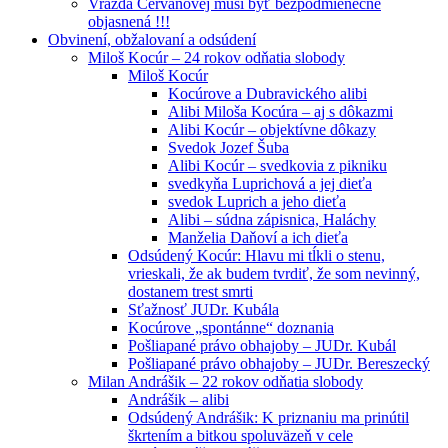
Vražda Cervanovej musí byť bezpodmienečne
objasnená !!!
Obvinení, obžalovaní a odsúdení
Miloš Kocúr – 24 rokov odňatia slobody
Miloš Kocúr
Kocúrove a Dubravického alibi
Alibi Miloša Kocúra – aj s dôkazmi
Alibi Kocúr – objektívne dôkazy
Svedok Jozef Šuba
Alibi Kocúr – svedkovia z pikniku
svedkyňa Luprichová a jej dieťa
svedok Luprich a jeho dieťa
Alibi – súdna zápisnica, Haláchy
Manželia Daňoví a ich dieťa
Odsúdený Kocúr: Hlavu mi tĺkli o stenu,
vrieskali, že ak budem tvrdiť, že som nevinný,
dostanem trest smrti
Sťažnosť JUDr. Kubála
Kocúrove „spontánne“ doznania
Pošliapané právo obhajoby – JUDr. Kubál
Pošliapané právo obhajoby – JUDr. Bereszecký
Milan Andrášik – 22 rokov odňatia slobody
Andrášik – alibi
Odsúdený Andrášik: K priznaniu ma prinútil
škrtením a bitkou spoluväzeň v cele