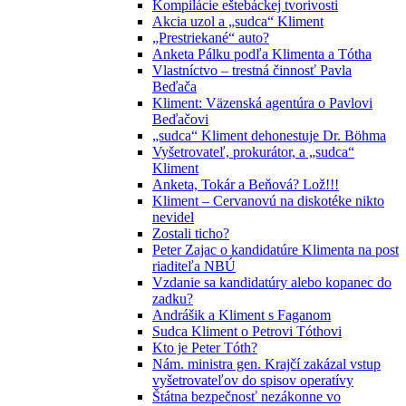
Kompilácie eštebáckej tvorivosti
Akcia uzol a „sudca“ Kliment
„Prestriekané“ auto?
Anketa Pálku podľa Klimenta a Tótha
Vlastníctvo – trestná činnosť Pavla
Beďača
Kliment: Väzenská agentúra o Pavlovi
Beďačovi
„sudca“ Kliment dehonestuje Dr. Böhma
Vyšetrovateľ, prokurátor, a „sudca“
Kliment
Anketa, Tokár a Beňová? Lož!!!
Kliment – Cervanovú na diskotéke nikto
nevidel
Zostali ticho?
Peter Zajac o kandidatúre Klimenta na post
riaditeľa NBÚ
Vzdanie sa kandidatúry alebo kopanec do
zadku?
Andrášik a Kliment s Faganom
Sudca Kliment o Petrovi Tóthovi
Kto je Peter Tóth?
Nám. ministra gen. Krajčí zakázal vstup
vyšetrovateľov do spisov operatívy
Štátna bezpečnosť nezákonne vo