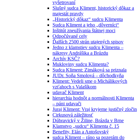
vyšetrovaní
Slušný sudca Kliment, historický dôkaz a
majestát pravdy
„Historický dôkaz“ sudcu Klimenta
Sudca Kliment a jeho „dôverníci“
Inštitút zneužívania štátnej moci
Odpočúvané cely
Ďalších 2500 strán utajených spisov
Jedno z klamstiev sudcu Klimenta –
nákresy Andrášika a Brázdu
Archív KSČ?
Mukloviny sudcu Klimenta?
Sudca Kliment: Zimáková sa priznala
JUDr. Soňa Smolová – dôchodkyňa
Kliment: Vedeli sme o Michálikových
vzťahoch s Valašíkom
udavač Kliment
hierarchia hodnôt a normálnosti Klimenta
– páni udavači
Juraj Kliment: Vraj kryjeme justičný zločin
Cirkusová záležitosť
Dúbravický v Žiline, Brázda v Brne
Klamstvo „sudcu“ Klimenta č. 15
Benefity, Elán a Antošovský
sudca Kliment – ráno sa pozerám do