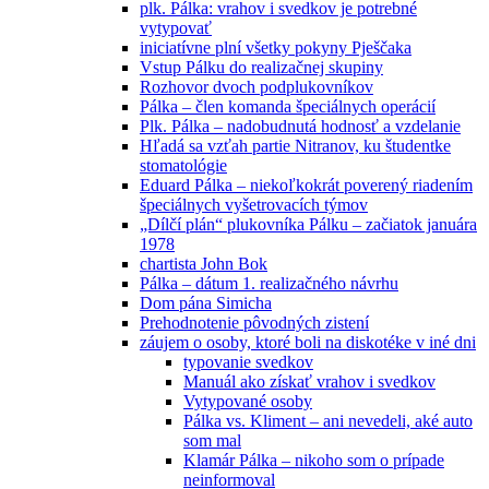
plk. Pálka: vrahov i svedkov je potrebné
vytypovať
iniciatívne plní všetky pokyny Pješčaka
Vstup Pálku do realizačnej skupiny
Rozhovor dvoch podplukovníkov
Pálka – člen komanda špeciálnych operácií
Plk. Pálka – nadobudnutá hodnosť a vzdelanie
Hľadá sa vzťah partie Nitranov, ku študentke
stomatológie
Eduard Pálka – niekoľkokrát poverený riadením
špeciálnych vyšetrovacích týmov
„Dílčí plán“ plukovníka Pálku – začiatok januára
1978
chartista John Bok
Pálka – dátum 1. realizačného návrhu
Dom pána Simicha
Prehodnotenie pôvodných zistení
záujem o osoby, ktoré boli na diskotéke v iné dni
typovanie svedkov
Manuál ako získať vrahov i svedkov
Vytypované osoby
Pálka vs. Kliment – ani nevedeli, aké auto
som mal
Klamár Pálka – nikoho som o prípade
neinformoval