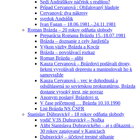
Sedí Andrášikov náčrtok s realitou?
Prípad Cervanová : Obžalovaný hladuje
Cervanová: dva nákresy
svedok Andrášik
Ivan Fagan – 18.06.1981.-.24.11.1981
Roman Brázda – 20 rokov odňatia slobody
Preparácia Romana Brázdu 15.-18.07.1981
Brázda – doznanie z cely Janžetiča
Výkon väzby Brázda a Kocúr
Brázda – povolávací rozkaz
Roman Brázda – alibi
Kauza Cervanová – Brázdovi podávali drogy,
liekmi vyvolávali depresiu a manipulovali ho k
samovražde
Kauza Cervanová – vec je dohodnutá a
odsúhlasená so sovietskou prokuratúrou, Brázda
dostane vysoký trest, nie povraz
Anonym poslaný Brázdovi st.
V čase príčetnosti … Brázda 10.10.1990
List Brázda NS ČSFR
Stanislav Dúbravický - 18 rokov odňatia slobody
vodič V3S Dubravický – Nožka
Alibi Stanislava Dubravického – aj s dôkazmi –
30 rokov zatajované v Kaniciach
Dubravický – účelové trestné stíhanie