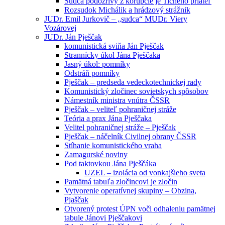
Sudca podozrivý z korupcie je Tichého priateľ
Rozsudok Michálik a hrádzový strážnik
JUDr. Emil Jurkovič – „sudca“ MUDr. Viery
Vozárovej
JUDr. Ján Pješčak
komunistická sviňa Ján Pješčak
Strannícky úkol Jána Pješčaka
Jasný úkol: pomníky
Odstráň pomníky
Pješčak – predseda vedeckotechnickej rady
Komunistický zločinec sovietskych spôsobov
Námestník ministra vnútra ČSSR
Pješčak – veliteľ pohraničnej stráže
Teória a prax Jána Pješčaka
Velitel pohraničnej stráže – Pješčak
Pješčak – náčelník Civilnej obrany ČSSR
Stíhanie komunistického vraha
Zamagurské noviny
Pod taktovkou Jána Pješčáka
UZEL – izolácia od vonkajšieho sveta
Pamätná tabuľa zločincovi je zločin
Vytvorenie operatívnej skupiny – Obzina,
Pjaščak
Otvorený protest ÚPN voči odhaleniu pamätnej
tabule Jánovi Pješčakovi