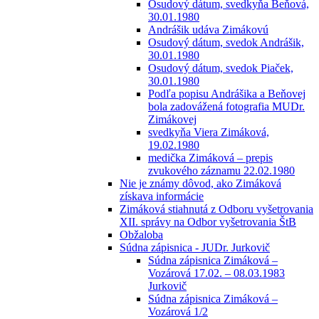
Osudový dátum, svedkyňa Beňová,
30.01.1980
Andrášik udáva Zimákovú
Osudový dátum, svedok Andrášik,
30.01.1980
Osudový dátum, svedok Piaček,
30.01.1980
Podľa popisu Andrášika a Beňovej
bola zadovážená fotografia MUDr.
Zimákovej
svedkyňa Viera Zimáková,
19.02.1980
medička Zimáková – prepis
zvukového záznamu 22.02.1980
Nie je známy dôvod, ako Zimáková
získava informácie
Zimáková stiahnutá z Odboru vyšetrovania
XII. správy na Odbor vyšetrovania ŠtB
Obžaloba
Súdna zápisnica - JUDr. Jurkovič
Súdna zápisnica Zimáková –
Vozárová 17.02. – 08.03.1983
Jurkovič
Súdna zápisnica Zimáková –
Vozárová 1/2