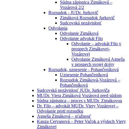
Súdna zápisnica Zimáková –
Vozárová 2/2
Rozsudok - JUDr. Jurkovič
Zimáková Rozsudok Jurkovič
Sudcovská nezávislosť
Odvolania
Odvolanie Zimáková
Odvolanie advokát Filo
Odvolanie – advokát Filo v
prospech Zimákovej-
Vozárovej
Odvolanie Zimáková Agneša
v prospech svojej dcéry
Rozsudok, uznesenie - Pohančeníková
Uznesenie Pohančeníková
Rozsudok Zimáková-Vozárová –
Pohančeníková
Sudcovská nezávislosť JUDr. Jurkoviča
MUDr. Viera Zimáková Vozárová pred súdom
Súdna zápisnica – proces s MUDr. Zimákovou
Dr. Filo – advokát MUDr. Viery Vozárovej –
Odvolanie proti rozsudku
Agneša Zimáková – sťažnosť
Kauza Cervanová – Peter Vačok a výsluch Viery
Zimákovej