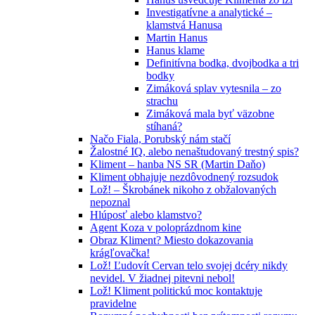
Investigatívne a analytické –
klamstvá Hanusa
Martin Hanus
Hanus klame
Definitívna bodka, dvojbodka a tri
bodky
Zimáková splav vytesnila – zo
strachu
Zimáková mala byť väzobne
stíhaná?
Načo Fiala, Porubský nám stačí
Žalostné IQ, alebo nenaštudovaný trestný spis?
Kliment – hanba NS SR (Martin Daňo)
Kliment obhajuje nezdôvodnený rozsudok
Lož! – Škrobánek nikoho z obžalovaných
nepoznal
Hlúposť alebo klamstvo?
Agent Koza v poloprázdnom kine
Obraz Kliment? Miesto dokazovania
krágľovačka!
Lož! Ľudovít Cervan telo svojej dcéry nikdy
nevidel. V žiadnej pitevni nebol!
Lož! Kliment politickú moc kontaktuje
pravidelne