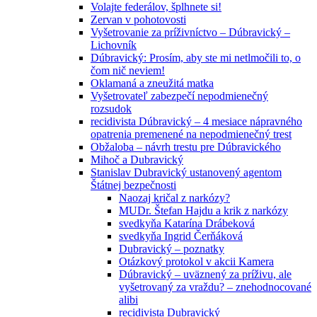
Volajte federálov, šplhnete si!
Zervan v pohotovosti
Vyšetrovanie za príživníctvo – Dúbravický –
Lichovník
Dúbravický: Prosím, aby ste mi netlmočili to, o
čom nič neviem!
Oklamaná a zneužitá matka
Vyšetrovateľ zabezpečí nepodmienečný
rozsudok
recidivista Dúbravický – 4 mesiace nápravného
opatrenia premenené na nepodmienečný trest
Obžaloba – návrh trestu pre Dúbravického
Mihoč a Dubravický
Stanislav Dubravický ustanovený agentom
Štátnej bezpečnosti
Naozaj kričal z narkózy?
MUDr. Štefan Hajdu a krik z narkózy
svedkyňa Katarína Drábeková
svedkyňa Ingrid Čerňáková
Dubravický – poznatky
Otázkový protokol v akcii Kamera
Dúbravický – uväznený za príživu, ale
vyšetrovaný za vraždu? – znehodnocované
alibi
recidivista Dubravický