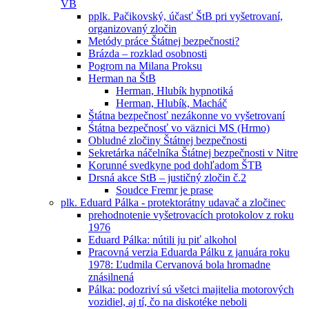
VB
pplk. Pačikovský, účasť ŠtB pri vyšetrovaní,
organizovaný zločin
Metódy práce Štátnej bezpečnosti?
Brázda – rozklad osobnosti
Pogrom na Milana Proksu
Herman na ŠtB
Herman, Hlubík hypnotiká
Herman, Hlubík, Macháč
Štátna bezpečnosť nezákonne vo vyšetrovaní
Śtátna bezpečnosť vo väznici MS (Hrmo)
Obludné zločiny Štátnej bezpečnosti
Sekretárka náčelníka Štátnej bezpečnosti v Nitre
Korunné svedkyne pod dohľadom ŠTB
Drsná akce StB – justičný zločin č.2
Soudce Fremr je prase
plk. Eduard Pálka - protektorátny udavač a zločinec
prehodnotenie vyšetrovacích protokolov z roku
1976
Eduard Pálka: nútili ju piť alkohol
Pracovná verzia Eduarda Pálku z januára roku
1978: Ľudmila Cervanová bola hromadne
znásilnená
Pálka: podozriví sú všetci majitelia motorových
vozidiel, aj tí, čo na diskotéke neboli