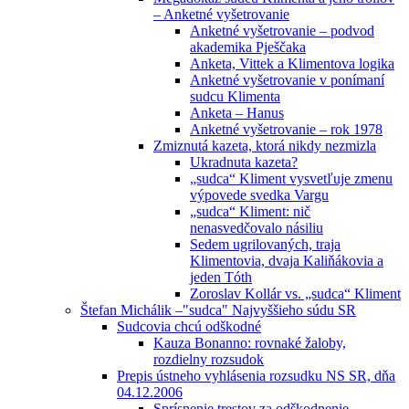
– Anketné vyšetrovanie
Anketné vyšetrovanie – podvod
akademika Pješčaka
Anketa, Vittek a Klimentova logika
Anketné vyšetrovanie v ponímaní
sudcu Klimenta
Anketa – Hanus
Anketné vyšetrovanie – rok 1978
Zmiznutá kazeta, ktorá nikdy nezmizla
Ukradnuta kazeta?
„sudca“ Kliment vysvetľuje zmenu
výpovede svedka Vargu
„sudca“ Kliment: nič
nenasvedčovalo násiliu
Sedem ugrilovaných, traja
Klimentovia, dvaja Kaliňákovia a
jeden Tóth
Zoroslav Kollár vs. „sudca“ Kliment
Štefan Michálik –"sudca" Najvyššieho súdu SR
Sudcovia chcú odškodné
Kauza Bonanno: rovnaké žaloby,
rozdielny rozsudok
Prepis ústneho vyhlásenia rozsudku NS SR, dňa
04.12.2006
Sprísnenie trestov za odškodnenie