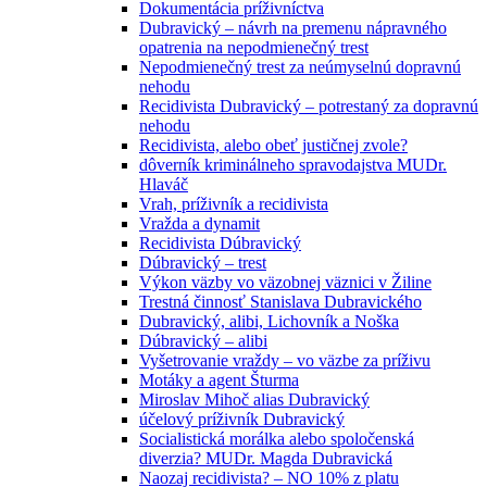
Dokumentácia príživníctva
Dubravický – návrh na premenu nápravného
opatrenia na nepodmienečný trest
Nepodmienečný trest za neúmyselnú dopravnú
nehodu
Recidivista Dubravický – potrestaný za dopravnú
nehodu
Recidivista, alebo obeť justičnej zvole?
dôverník kriminálneho spravodajstva MUDr.
Hlaváč
Vrah, príživník a recidivista
Vražda a dynamit
Recidivista Dúbravický
Dúbravický – trest
Výkon väzby vo väzobnej väznici v Žiline
Trestná činnosť Stanislava Dubravického
Dubravický, alibi, Lichovník a Noška
Dúbravický – alibi
Vyšetrovanie vraždy – vo väzbe za príživu
Motáky a agent Šturma
Miroslav Mihoč alias Dubravický
účelový príživník Dubravický
Socialistická morálka alebo spoločenská
diverzia? MUDr. Magda Dubravická
Naozaj recidivista? – NO 10% z platu