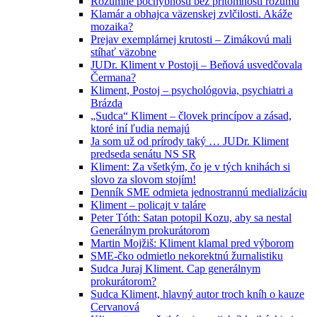
Rozumné pochybnosti bez prítomnosti rozumu
Klamár a obhajca väzenskej zvlčilosti. Akáže
mozaika?
Prejav exemplárnej krutosti – Zimákovú mali
stíhať väzobne
JUDr. Kliment v Postoji – Beňová usvedčovala
Čermana?
Kliment, Postoj – psychológovia, psychiatri a
Brázda
„Sudca“ Kliment – človek princípov a zásad,
ktoré iní ľudia nemajú
Ja som už od prírody taký … JUDr. Kliment
predseda senátu NS SR
Kliment: Za všetkým, čo je v tých knihách si
slovo za slovom stojím!
Denník SME odmieta jednostrannú medializáciu
Kliment – policajt v taláre
Peter Tóth: Satan potopil Kozu, aby sa nestal
Generálnym prokurátorom
Martin Mojžiš: Kliment klamal pred výborom
SME-čko odmietlo nekorektnú žurnalistiku
Sudca Juraj Kliment. Cap generálnym
prokurátorom?
Sudca Kliment, hlavný autor troch kníh o kauze
Cervanová