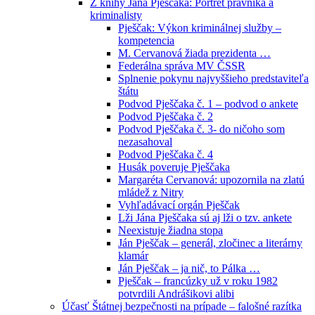
Z knihy Jána Pješčaka: Portrét právníka a
kriminalisty
Pješčak: Výkon kriminálnej služby –
kompetencia
M. Cervanová žiada prezidenta …
Federálna správa MV ČSSR
Splnenie pokynu najvyššieho predstaviteľa
štátu
Podvod Pješčaka č. 1 – podvod o ankete
Podvod Pješčaka č. 2
Podvod Pješčaka č. 3- do ničoho som
nezasahoval
Podvod Pješčaka č. 4
Husák poveruje Pješčaka
Margaréta Cervanová: upozornila na zlatú
mládež z Nitry
Vyhľadávací orgán Pješčak
Lži Jána Pješčaka sú aj lži o tzv. ankete
Neexistuje žiadna stopa
Ján Pješčak – generál, zločinec a literárny
klamár
Ján Pješčak – ja nič, to Pálka …
Pješčak – francúzky už v roku 1982
potvrdili Andrášikovi alibi
Účasť Štátnej bezpečnosti na prípade – falošné razítka