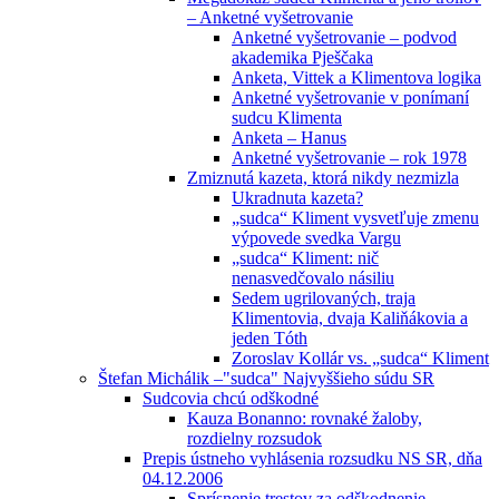
– Anketné vyšetrovanie
Anketné vyšetrovanie – podvod
akademika Pješčaka
Anketa, Vittek a Klimentova logika
Anketné vyšetrovanie v ponímaní
sudcu Klimenta
Anketa – Hanus
Anketné vyšetrovanie – rok 1978
Zmiznutá kazeta, ktorá nikdy nezmizla
Ukradnuta kazeta?
„sudca“ Kliment vysvetľuje zmenu
výpovede svedka Vargu
„sudca“ Kliment: nič
nenasvedčovalo násiliu
Sedem ugrilovaných, traja
Klimentovia, dvaja Kaliňákovia a
jeden Tóth
Zoroslav Kollár vs. „sudca“ Kliment
Štefan Michálik –"sudca" Najvyššieho súdu SR
Sudcovia chcú odškodné
Kauza Bonanno: rovnaké žaloby,
rozdielny rozsudok
Prepis ústneho vyhlásenia rozsudku NS SR, dňa
04.12.2006
Sprísnenie trestov za odškodnenie