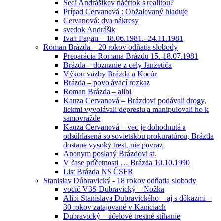
Sedí Andrášikov náčrtok s realitou?
Prípad Cervanová : Obžalovaný hladuje
Cervanová: dva nákresy
svedok Andrášik
Ivan Fagan – 18.06.1981.-.24.11.1981
Roman Brázda – 20 rokov odňatia slobody
Preparácia Romana Brázdu 15.-18.07.1981
Brázda – doznanie z cely Janžetiča
Výkon väzby Brázda a Kocúr
Brázda – povolávací rozkaz
Roman Brázda – alibi
Kauza Cervanová – Brázdovi podávali drogy,
liekmi vyvolávali depresiu a manipulovali ho k
samovražde
Kauza Cervanová – vec je dohodnutá a
odsúhlasená so sovietskou prokuratúrou, Brázda
dostane vysoký trest, nie povraz
Anonym poslaný Brázdovi st.
V čase príčetnosti … Brázda 10.10.1990
List Brázda NS ČSFR
Stanislav Dúbravický - 18 rokov odňatia slobody
vodič V3S Dubravický – Nožka
Alibi Stanislava Dubravického – aj s dôkazmi –
30 rokov zatajované v Kaniciach
Dubravický – účelové trestné stíhanie