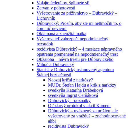
Volajte federálov, šplhnete si!
Zervan v pohotovosti
Vyšetrovanie za príživníctvo – Dúbravický –
Lichovník
Dúbravický: Prosím, aby ste mi netlmočili to, o
čom nič neviem!
Oklamaná a zneužitá matka
Vyšetrovateľ zabezpečí nepodmienečný
rozsudok
recidivista Dúbravický – 4 mesiace nápravného
opatrenia premenené na nepodmienečný trest
Obžaloba – návrh trestu pre Dúbravického
Mihoč a Dubravický
Stanislav Dubravický ustanovený agentom
Štátnej bezpečnosti
Naozaj kričal z narkózy?
MUDr. Štefan Hajdu a krik z narkózy
svedkyňa Katarína Drábeková
svedkyňa Ingrid Čerňáková
Dubravický – poznatky
Otázkový protokol v akcii Kamera
Dúbravický – uväznený za príživu, ale
vyšetrovaný za vraždu? – znehodnocované
alibi
recidivista Dubravický