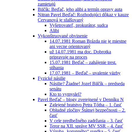
zamietajú
Bilčík: Beďač, jeho alibi a termín opravy auta
Nitran Pavel Beďač: Rozhodujúci dôkaz v kauze
Cervanová je sfalšovaný
Vyšetrovateľ, prokurátor, sudca
Alibi
Vykonštruované obvinenie
14.07.1981 Roman Brázda nie je miestne
ani vecne orientovaný
už 14.07.1981 ma doc. Dobrotka
pripravuje na proces
15.07.1981 Beďač – zahájenie trest.
stíhania
17.07.1981 – Beďač – uvalenie väzby
Fyzické násilie
Násilie? Žiadne! Jozef Bilčík – predseda
senátu
Kto to vymyslel?
Pavel Beďač – blogy zverejnené v Denníku N
Zglejené bratstvo Petra Tótha – 1. časť
Obludné zločiny Štátnej bezpečnosti – 2.
časť
V cele predbežného zadržania – 3. časť
Teror na XII. správe MV SSR – 4. časť
Výroba „korunného“ svedka – 5. časť