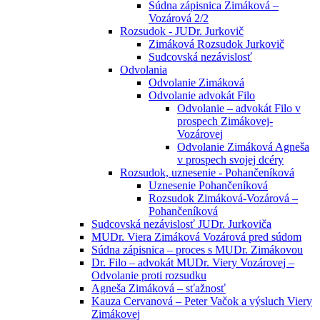
Súdna zápisnica Zimáková –
Vozárová 2/2
Rozsudok - JUDr. Jurkovič
Zimáková Rozsudok Jurkovič
Sudcovská nezávislosť
Odvolania
Odvolanie Zimáková
Odvolanie advokát Filo
Odvolanie – advokát Filo v
prospech Zimákovej-
Vozárovej
Odvolanie Zimáková Agneša
v prospech svojej dcéry
Rozsudok, uznesenie - Pohančeníková
Uznesenie Pohančeníková
Rozsudok Zimáková-Vozárová –
Pohančeníková
Sudcovská nezávislosť JUDr. Jurkoviča
MUDr. Viera Zimáková Vozárová pred súdom
Súdna zápisnica – proces s MUDr. Zimákovou
Dr. Filo – advokát MUDr. Viery Vozárovej –
Odvolanie proti rozsudku
Agneša Zimáková – sťažnosť
Kauza Cervanová – Peter Vačok a výsluch Viery
Zimákovej