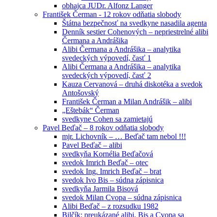
obhajca JUDr. Alfonz Langer
František Čerman - 12 rokov odňatia slobody
Štátna bezpečnosť na svedkyne nasadila agenta
Denník sestier Cohenových – nepriestrelné alibi
Čermana a Andrášika
Alibi Čermana a Andrášika – analytika
svedeckých výpovedí, časť 1
Alibi Čermana a Andrášika – analytika
svedeckých výpovedí, časť 2
Kauza Cervanová – druhá diskotéka a svedok
Antošovský
František Čerman a Milan Andrášik – alibi
„Eštebák“ Čerman
svedkyne Cohen sa zamietajú
Pavel Beďač – 8 rokov odňatia slobody
mjr. Lichovník – … Beďač tam nebol !!!
Pavel Beďač – alibi
svedkyňa Kornélia Beďačová
svedok Imrich Beďač – otec
svedok Ing. Imrich Beďač – brat
svedok Ivo Bis – súdna zápisnica
svedkyňa Jarmila Bisová
svedok Milan Cvopa – súdna zápisnica
Alibi Beďač – z rozsudku 1982
Bilčík: preukázané alibi, Bis a Cvopa sa