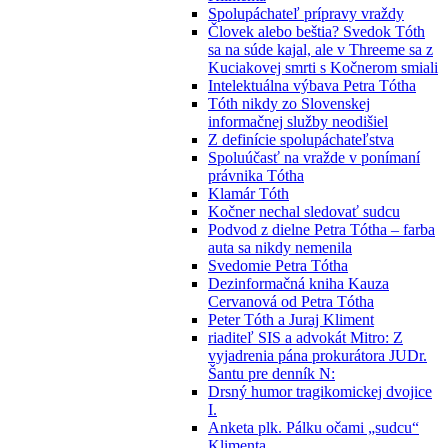
Spolupáchateľ prípravy vraždy
Človek alebo beštia? Svedok Tóth
sa na súde kajal, ale v Threeme sa z
Kuciakovej smrti s Kočnerom smiali
Intelektuálna výbava Petra Tótha
Tóth nikdy zo Slovenskej
informačnej služby neodišiel
Z definície spolupáchateľstva
Spoluúčasť na vražde v ponímaní
právnika Tótha
Klamár Tóth
Kočner nechal sledovať sudcu
Podvod z dielne Petra Tótha – farba
auta sa nikdy nemenila
Svedomie Petra Tótha
Dezinformačná kniha Kauza
Cervanová od Petra Tótha
Peter Tóth a Juraj Kliment
riaditeľ SIS a advokát Mitro: Z
vyjadrenia pána prokurátora JUDr.
Šantu pre denník N:
Drsný humor tragikomickej dvojice
I.
Anketa plk. Pálku očami „sudcu“
Klimenta