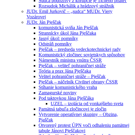
Sudca podozrivý z korupcie je Tichého priateľ
Rozsudok Michálik a hrádzový strážnik
JUDr. Emil Jurkovič – „sudca“ MUDr. Viery
Vozárovej
JUDr. Ján Pješčak
komunistická sviňa Ján Pješčak
Strannícky úkol Jána Pješčaka
Jasný úkol: pomníky
Odstráň pomníky
Pješčak – predseda vedeckotechnickej rady
Komunistický zločinec sovietskych spôsobov
Námestník ministra vnútra ČSSR
Pješčak – veliteľ pohraničnej stráže
Teória a prax Jána Pješčaka
Velitel pohraničnej stráže – Pješčak
Pješčak – náčelník Civilnej obrany ČSSR
Stíhanie komunistického vraha
Zamagurské noviny
Pod taktovkou Jána Pješčáka
UZEL – izolácia od vonkajšieho sveta
Pamätná tabuľa zločincovi je zločin
Vytvorenie operatívnej skupiny – Obzina,
Pjaščak
Otvorený protest ÚPN voči odhaleniu pamätnej
tabule Jánovi Pješčakovi