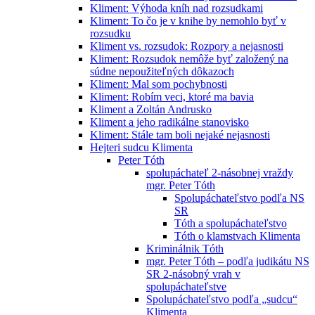
Kliment: Výhoda kníh nad rozsudkami
Kliment: To čo je v knihe by nemohlo byť v
rozsudku
Kliment vs. rozsudok: Rozpory a nejasnosti
Kliment: Rozsudok nemôže byť založený na
súdne nepoužiteľných dôkazoch
Kliment: Mal som pochybnosti
Kliment: Robím veci, ktoré ma bavia
Kliment a Zoltán Andrusko
Kliment a jeho radikálne stanovisko
Kliment: Stále tam boli nejaké nejasnosti
Hejteri sudcu Klimenta
Peter Tóth
spolupáchateľ 2-násobnej vraždy
mgr. Peter Tóth
Spolupáchateľstvo podľa NS
SR
Tóth a spolupáchateľstvo
Tóth o klamstvach Klimenta
Kriminálnik Tóth
mgr. Peter Tóth – podľa judikátu NS
SR 2-násobný vrah v
spolupáchateľstve
Spolupáchateľstvo podľa „sudcu“
Klimenta