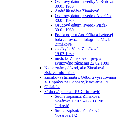
Osudový dátum, svedkyňa Beňová,
30.01.1980
Andrášik udáva Zimákovú
Osudový dátum, svedok Andrášik,
30.01.1980
Osudový dátum, svedok Piaček,
30.01.1980
Podľa popisu Andrášika a Beňovej
bola zadovážená fotografia MUDr.
Zimákovej
svedkyňa Viera Zimáková,
19.02.1980
medička Zimáková – prepis
zvukového záznamu 22.02.1980
Nie je známy dôvod, ako Zimáková
získava informácie
Zimáková stiahnutá z Odboru vyšetrovania
XII. správy na Odbor vyšetrovania ŠtB
Obžaloba
Súdna zápisnica - JUDr. Jurkovič
Súdna zápisnica Zimáková –
Vozárová 17.02. – 08.03.1983
Jurkovič
Súdna zápisnica Zimáková –
Vozárová 1/2