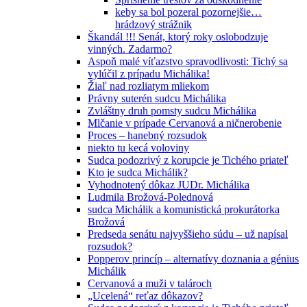
keby sa bol pozeral pozornejšie…
hrádzový strážnik
Škandál !!! Senát, ktorý roky oslobodzuje
vinných. Zadarmo?
Aspoň malé víťazstvo spravodlivosti: Tichý sa
vylúčil z prípadu Michálika!
Žiaľ nad rozliatym mliekom
Právny suterén sudcu Michálika
Zvláštny druh pomsty sudcu Michálika
Mlčanie v prípade Cervanová a ničnerobenie
Proces – hanebný rozsudok
niekto tu kecá voloviny
Sudca podozrivý z korupcie je Tichého priateľ
Kto je sudca Michálik?
Vyhodnotený dôkaz JUDr. Michálika
Ludmila Brožová-Polednová
sudca Michálik a komunistická prokurátorka
Brožová
Predseda senátu najvyššieho súdu – už napísal
rozsudok?
Popperov princíp – alternatívy doznania a génius
Michálik
Cervanová a muži v talároch
„Ucelená“ reťaz dôkazov?