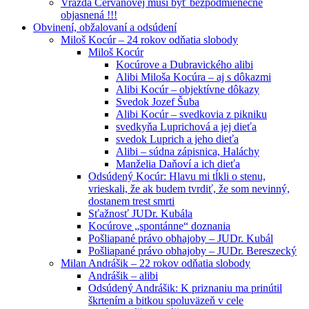
Vražda Cervanovej musí byť bezpodmienečne
objasnená !!!
Obvinení, obžalovaní a odsúdení
Miloš Kocúr – 24 rokov odňatia slobody
Miloš Kocúr
Kocúrove a Dubravického alibi
Alibi Miloša Kocúra – aj s dôkazmi
Alibi Kocúr – objektívne dôkazy
Svedok Jozef Šuba
Alibi Kocúr – svedkovia z pikniku
svedkyňa Luprichová a jej dieťa
svedok Luprich a jeho dieťa
Alibi – súdna zápisnica, Haláchy
Manželia Daňoví a ich dieťa
Odsúdený Kocúr: Hlavu mi tĺkli o stenu,
vrieskali, že ak budem tvrdiť, že som nevinný,
dostanem trest smrti
Sťažnosť JUDr. Kubála
Kocúrove „spontánne“ doznania
Pošliapané právo obhajoby – JUDr. Kubál
Pošliapané právo obhajoby – JUDr. Bereszecký
Milan Andrášik – 22 rokov odňatia slobody
Andrášik – alibi
Odsúdený Andrášik: K priznaniu ma prinútil
škrtením a bitkou spoluväzeň v cele