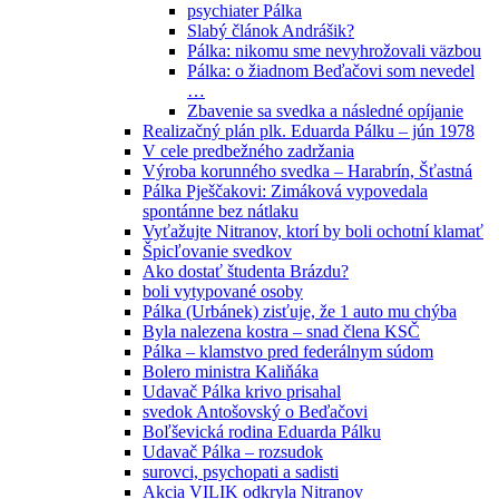
psychiater Pálka
Slabý článok Andrášik?
Pálka: nikomu sme nevyhrožovali väzbou
Pálka: o žiadnom Beďačovi som nevedel
…
Zbavenie sa svedka a následné opíjanie
Realizačný plán plk. Eduarda Pálku – jún 1978
V cele predbežného zadržania
Výroba korunného svedka – Harabrín, Šťastná
Pálka Pješčakovi: Zimáková vypovedala
spontánne bez nátlaku
Vyťažujte Nitranov, ktorí by boli ochotní klamať
Špicľovanie svedkov
Ako dostať študenta Brázdu?
boli vytypované osoby
Pálka (Urbánek) zisťuje, že 1 auto mu chýba
Byla nalezena kostra – snad člena KSČ
Pálka – klamstvo pred federálnym súdom
Bolero ministra Kaliňáka
Udavač Pálka krivo prisahal
svedok Antošovský o Beďačovi
Boľševická rodina Eduarda Pálku
Udavač Pálka – rozsudok
surovci, psychopati a sadisti
Akcia VILIK odkryla Nitranov