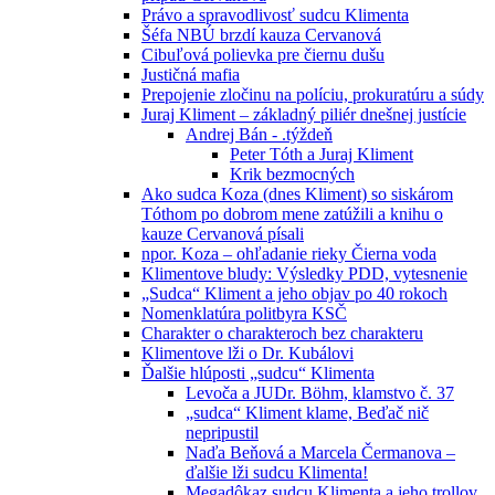
Právo a spravodlivosť sudcu Klimenta
Šéfa NBÚ brzdí kauza Cervanová
Cibuľová polievka pre čiernu dušu
Justičná mafia
Prepojenie zločinu na políciu, prokuratúru a súdy
Juraj Kliment – základný piliér dnešnej justície
Andrej Bán - .týždeň
Peter Tóth a Juraj Kliment
Krik bezmocných
Ako sudca Koza (dnes Kliment) so siskárom
Tóthom po dobrom mene zatúžili a knihu o
kauze Cervanová písali
npor. Koza – ohľadanie rieky Čierna voda
Klimentove bludy: Výsledky PDD, vytesnenie
„Sudca“ Kliment a jeho objav po 40 rokoch
Nomenklatúra politbyra KSČ
Charakter o charakteroch bez charakteru
Klimentove lži o Dr. Kubálovi
Ďalšie hlúposti „sudcu“ Klimenta
Levoča a JUDr. Böhm, klamstvo č. 37
„sudca“ Kliment klame, Beďač nič
nepripustil
Naďa Beňová a Marcela Čermanova –
ďalšie lži sudcu Klimenta!
Megadôkaz sudcu Klimenta a jeho trollov