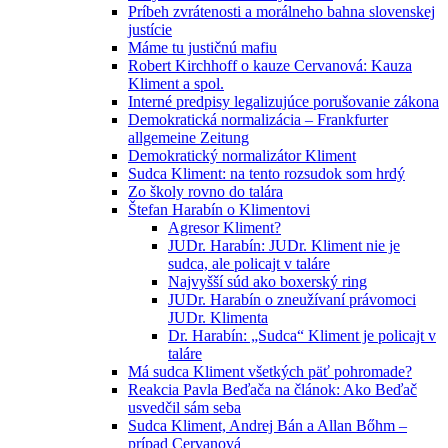
Príbeh zvrátenosti a morálneho bahna slovenskej
justície
Máme tu justičnú mafiu
Robert Kirchhoff o kauze Cervanová: Kauza
Kliment a spol.
Interné predpisy legalizujúce porušovanie zákona
Demokratická normalizácia – Frankfurter
allgemeine Zeitung
Demokratický normalizátor Kliment
Sudca Kliment: na tento rozsudok som hrdý
Zo školy rovno do talára
Štefan Harabín o Klimentovi
Agresor Kliment?
JUDr. Harabín: JUDr. Kliment nie je
sudca, ale policajt v taláre
Najvyšší súd ako boxerský ring
JUDr. Harabín o zneužívaní právomoci
JUDr. Klimenta
Dr. Harabín: „Sudca“ Kliment je policajt v
taláre
Má sudca Kliment všetkých päť pohromade?
Reakcia Pavla Beďača na článok: Ako Beďač
usvedčil sám seba
Sudca Kliment, Andrej Bán a Allan Bőhm –
prípad Cervanová