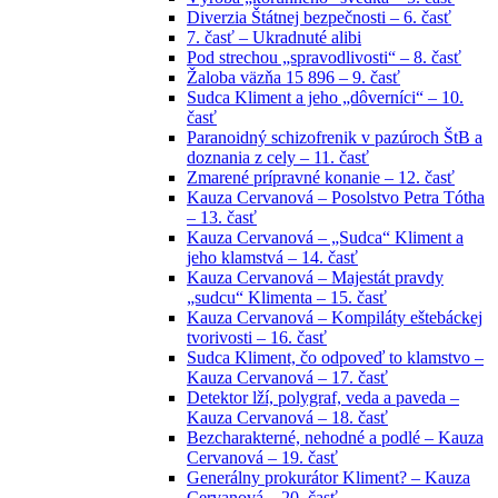
Diverzia Štátnej bezpečnosti – 6. časť
7. časť – Ukradnuté alibi
Pod strechou „spravodlivosti“ – 8. časť
Žaloba väzňa 15 896 – 9. časť
Sudca Kliment a jeho „dôverníci“ – 10.
časť
Paranoidný schizofrenik v pazúroch ŠtB a
doznania z cely – 11. časť
Zmarené prípravné konanie – 12. časť
Kauza Cervanová – Posolstvo Petra Tótha
– 13. časť
Kauza Cervanová – „Sudca“ Kliment a
jeho klamstvá – 14. časť
Kauza Cervanová – Majestát pravdy
„sudcu“ Klimenta – 15. časť
Kauza Cervanová – Kompiláty eštebáckej
tvorivosti – 16. časť
Sudca Kliment, čo odpoveď to klamstvo –
Kauza Cervanová – 17. časť
Detektor lží, polygraf, veda a paveda –
Kauza Cervanová – 18. časť
Bezcharakterné, nehodné a podlé – Kauza
Cervanová – 19. časť
Generálny prokurátor Kliment? – Kauza
Cervanová – 20. časť