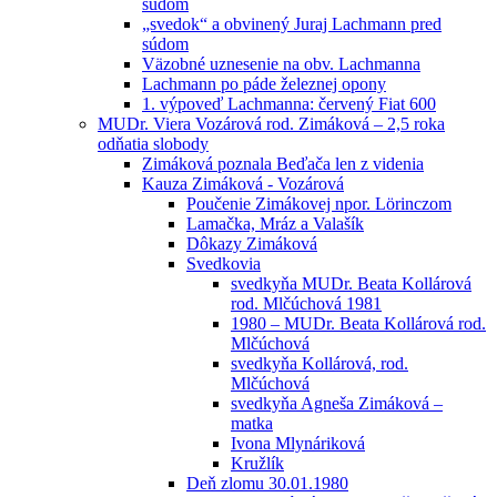
súdom
„svedok“ a obvinený Juraj Lachmann pred
súdom
Väzobné uznesenie na obv. Lachmanna
Lachmann po páde železnej opony
1. výpoveď Lachmanna: červený Fiat 600
MUDr. Viera Vozárová rod. Zimáková – 2,5 roka
odňatia slobody
Zimáková poznala Beďača len z videnia
Kauza Zimáková - Vozárová
Poučenie Zimákovej npor. Lörinczom
Lamačka, Mráz a Valašík
Dôkazy Zimáková
Svedkovia
svedkyňa MUDr. Beata Kollárová
rod. Mlčúchová 1981
1980 – MUDr. Beata Kollárová rod.
Mlčúchová
svedkyňa Kollárová, rod.
Mlčúchová
svedkyňa Agneša Zimáková –
matka
Ivona Mlynáriková
Kružlík
Deň zlomu 30.01.1980