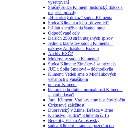
vyšetrovaní
Slušný sudca Kliment, historický dôkaz a
majestát pravdy
„Historický dôkaz“ sudcu Klimenta
Sudca Kliment a jeho „dôverníci“
Inštitút zneužívania štátnej moci
Odpočúvané cely
Ďalších 2500 strán utajených spisov
Jedno z klamstiev sudcu Klimenta –
nákresy Andrášika a Brázdu
Archív KSČ?
Mukloviny sudcu Klimenta?
Sudca Kliment: Zimáková sa priznala
JUDr. Soňa Smolová – dôchodkyňa
Kliment: Vedeli sme o Michálikových
vzťahoch s Valašíkom
udavač Kliment
hierarchia hodnôt a normálnosti Klimenta
– páni udavači
Juraj Kliment: Vraj kryjeme justičný zločin
Cirkusová záležitosť
Dúbravický v Žiline, Brázda v Brne
Klamstvo „sudcu“ Klimenta č. 15
Benefity, Elán a Antošovský
sudca Kliment – ráno sa pozerám do