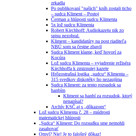
zrkadla
Po publikovaní "našich" kníh zostali ticho
– sudca Kliment – Postoj
Čerman a hlúposti sudcu Klimenta
5x lož sudcu Klimenta
Robert Kirchhoff: Audiokazetu nik zo
spisu nezobral.
Kliment – kandidatúry na post riaditeľa
NBÚ som sa čestne zbavil
Sudca Kliment klame, keď hovorí za
Kocúra
Lož sudcu Klimenta – vyjadrenie režiséra
Kirchhoffa k zmiznutej kazete
Hrôzostrašná logika „sudcu“ Klimenta –
315 svedkov diskotéky ho nezaujíma
Sudca Kliment: za tento rozsudok sa
hanbím
Kliment sa hanbí za rozsudok, ktorý
nenapísal?
Archív KSČ aj s „dôkazom“
Lož sudcu Klimenta č. 28 – múdrosti
matematickej hlúposti
„Sudca“ Kliment: Do rozsudku sme nemohli
zasahovať
Omyl? Nie! Je to falošný dôkaz!