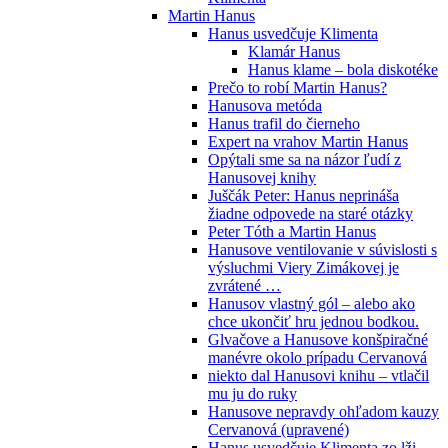
Martin Hanus
Hanus usvedčuje Klimenta
Klamár Hanus
Hanus klame – bola diskotéke
Prečo to robí Martin Hanus?
Hanusova metóda
Hanus trafil do čierneho
Expert na vrahov Martin Hanus
Opýtali sme sa na názor ľudí z
Hanusovej knihy
Juščák Peter: Hanus neprináša
žiadne odpovede na staré otázky
Peter Tóth a Martin Hanus
Hanusove ventilovanie v súvislosti s
výsluchmi Viery Zimákovej je
zvrátené …
Hanusov vlastný gól – alebo ako
chce ukončiť hru jednou bodkou.
Glvačove a Hanusove konšpiračné
manévre okolo prípadu Cervanová
niekto dal Hanusovi knihu – vtlačil
mu ju do ruky
Hanusove nepravdy ohľadom kauzy
Cervanová (upravené)
Hanus usvedčuje Klimenta zo lži