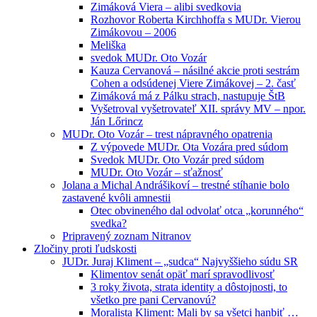
Zimáková Viera – alibi svedkovia
Rozhovor Roberta Kirchhoffa s MUDr. Vierou
Zimákovou – 2006
Meliška
svedok MUDr. Oto Vozár
Kauza Cervanová – násilné akcie proti sestrám
Cohen a odsúdenej Viere Zimákovej – 2. časť
Zimáková má z Pálku strach, nastupuje ŠtB
Vyšetroval vyšetrovateľ XII. správy MV – npor.
Ján Lőrincz
MUDr. Oto Vozár – trest nápravného opatrenia
Z výpovede MUDr. Ota Vozára pred súdom
Svedok MUDr. Oto Vozár pred súdom
MUDr. Oto Vozár – sťažnosť
Jolana a Michal Andrášikoví – trestné stíhanie bolo
zastavené kvôli amnestii
Otec obvineného dal odvolať otca „korunného“
svedka?
Pripravený zoznam Nitranov
Zločiny proti ľudskosti
JUDr. Juraj Kliment – „sudca“ Najvyššieho súdu SR
Klimentov senát opäť marí spravodlivosť
3 roky života, strata identity a dôstojnosti, to
všetko pre pani Cervanovú?
Moralista Kliment: Mali by sa všetci hanbiť …