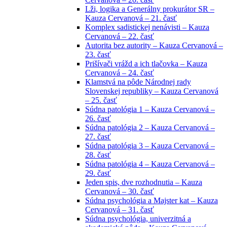
Lži, logika a Generálny prokurátor SR –
Kauza Cervanová – 21. časť
Komplex sadistickej nenávisti – Kauza
Cervanová – 22. časť
Autorita bez autority – Kauza Cervanová –
23. časť
Prišívači vrážd a ich tlačovka – Kauza
Cervanová – 24. časť
Klamstvá na pôde Národnej rady
Slovenskej republiky – Kauza Cervanová
– 25. časť
Súdna patológia 1 – Kauza Cervanová –
26. časť
Súdna patológia 2 – Kauza Cervanová –
27. časť
Súdna patológia 3 – Kauza Cervanová –
28. časť
Súdna patológia 4 – Kauza Cervanová –
29. časť
Jeden spis, dve rozhodnutia – Kauza
Cervanová – 30. časť
Súdna psychológia a Majster kat – Kauza
Cervanová – 31. časť
Súdna psychológia, univerzitná a