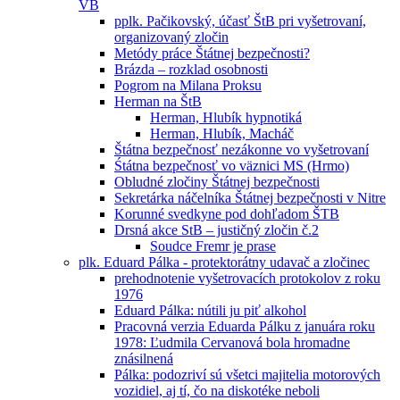
VB
pplk. Pačikovský, účasť ŠtB pri vyšetrovaní,
organizovaný zločin
Metódy práce Štátnej bezpečnosti?
Brázda – rozklad osobnosti
Pogrom na Milana Proksu
Herman na ŠtB
Herman, Hlubík hypnotiká
Herman, Hlubík, Macháč
Štátna bezpečnosť nezákonne vo vyšetrovaní
Śtátna bezpečnosť vo väznici MS (Hrmo)
Obludné zločiny Štátnej bezpečnosti
Sekretárka náčelníka Štátnej bezpečnosti v Nitre
Korunné svedkyne pod dohľadom ŠTB
Drsná akce StB – justičný zločin č.2
Soudce Fremr je prase
plk. Eduard Pálka - protektorátny udavač a zločinec
prehodnotenie vyšetrovacích protokolov z roku
1976
Eduard Pálka: nútili ju piť alkohol
Pracovná verzia Eduarda Pálku z januára roku
1978: Ľudmila Cervanová bola hromadne
znásilnená
Pálka: podozriví sú všetci majitelia motorových
vozidiel, aj tí, čo na diskotéke neboli