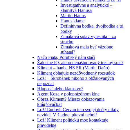
Investigatívne a analytické –
klamstvá Hanusa
Martin Hanus
Hanus klame
Definitívna bodka, dvojbodka a tri
bodky
Zimáková splav vytesnila – zo
strachu
Zimáková mala byť väzobne
stíhaná?
Načo Fiala, Porubský nám stačí
Žalostné IQ, alebo nenaštudovaný trestný spis?
Kliment – hanba NS SR (Martin Daňo)
Kliment obhajuje nezdôvodnený rozsudok
Lož! – Škrobánek nikoho z obžalovaných
nepoznal
Hlúposť alebo klamstvo?
Agent Koza v poloprázdnom kine
Obraz Kliment? Miesto dokazovania
krágľovačka!
Lož! Ľudovít Cervan telo svojej dcéry nikdy
nevidel. V žiadnej pitevni nebol!
Lož! Kliment politickú moc kontaktuje
pravidelne