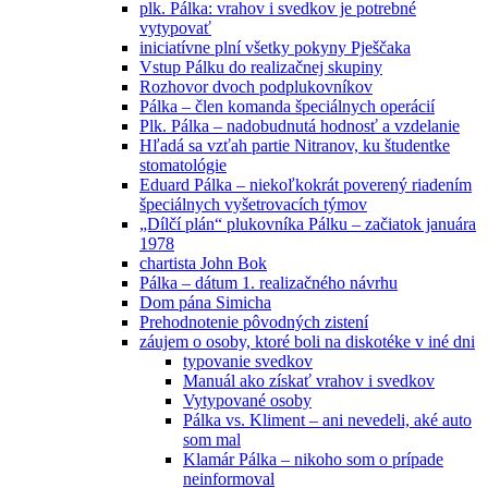
plk. Pálka: vrahov i svedkov je potrebné
vytypovať
iniciatívne plní všetky pokyny Pješčaka
Vstup Pálku do realizačnej skupiny
Rozhovor dvoch podplukovníkov
Pálka – člen komanda špeciálnych operácií
Plk. Pálka – nadobudnutá hodnosť a vzdelanie
Hľadá sa vzťah partie Nitranov, ku študentke
stomatológie
Eduard Pálka – niekoľkokrát poverený riadením
špeciálnych vyšetrovacích týmov
„Dílčí plán“ plukovníka Pálku – začiatok januára
1978
chartista John Bok
Pálka – dátum 1. realizačného návrhu
Dom pána Simicha
Prehodnotenie pôvodných zistení
záujem o osoby, ktoré boli na diskotéke v iné dni
typovanie svedkov
Manuál ako získať vrahov i svedkov
Vytypované osoby
Pálka vs. Kliment – ani nevedeli, aké auto
som mal
Klamár Pálka – nikoho som o prípade
neinformoval