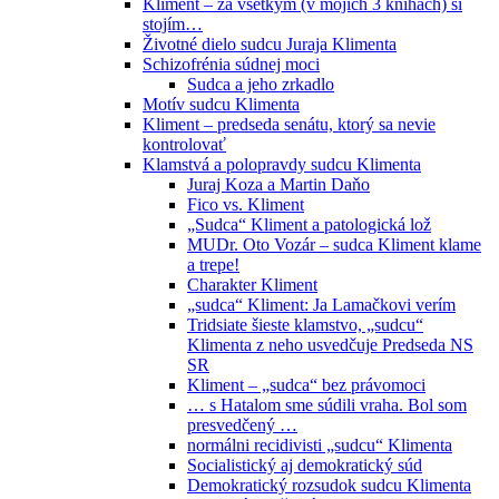
Kliment – za všetkým (v mojich 3 knihách) si
stojím…
Životné dielo sudcu Juraja Klimenta
Schizofrénia súdnej moci
Sudca a jeho zrkadlo
Motív sudcu Klimenta
Kliment – predseda senátu, ktorý sa nevie
kontrolovať
Klamstvá a polopravdy sudcu Klimenta
Juraj Koza a Martin Daňo
Fico vs. Kliment
„Sudca“ Kliment a patologická lož
MUDr. Oto Vozár – sudca Kliment klame
a trepe!
Charakter Kliment
„sudca“ Kliment: Ja Lamačkovi verím
Tridsiate šieste klamstvo, „sudcu“
Klimenta z neho usvedčuje Predseda NS
SR
Kliment – „sudca“ bez právomoci
… s Hatalom sme súdili vraha. Bol som
presvedčený …
normálni recidivisti „sudcu“ Klimenta
Socialistický aj demokratický súd
Demokratický rozsudok sudcu Klimenta