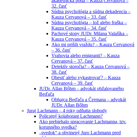
akademická pôda – Kauza Cervanová –
32. časť
Súdna psychológia a súdna dekadencia –
Kauza Cervanová – 33. časť
Súdna psychológia – lož alebo fraška –
Kauza Cervanová – 34. časť
Pachové stopy JUDr. Milana Valašíka –
Kauza Cervanová – 35. časť
Ako mi prišili vraždu? – Kauza Cervanová
– 36. časť
Vrahovia alebo emigranti? – Kauza
Cervanová – 37. časť
Detektív storočia? – Kauza Cervanová –
38. časť
Obesiť alebo vykastrovať? – Kauza
Cervanová – 39. časť
JUDr. Allan Bőhm – advokát obžalovaného
Beďača
Obhajca Beďača a Čermana – advokát
JUDr. Allan Bőhm
Juraj Lachmann – 4 roky odňatia slobody
Policajný kolaborant Lachmann?
Ako prebiehalo spracovanie Lachmanna, tzv.
korunného svedka?
„svedok“ a obvinený Juro Lachmann pred