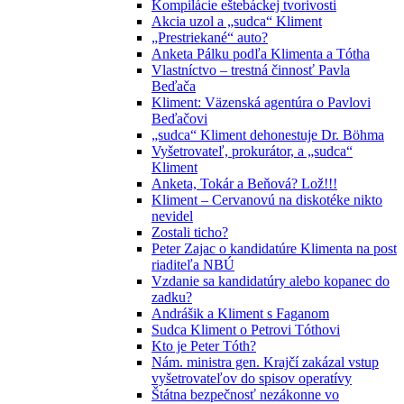
Kompilácie eštebáckej tvorivosti
Akcia uzol a „sudca“ Kliment
„Prestriekané“ auto?
Anketa Pálku podľa Klimenta a Tótha
Vlastníctvo – trestná činnosť Pavla
Beďača
Kliment: Väzenská agentúra o Pavlovi
Beďačovi
„sudca“ Kliment dehonestuje Dr. Böhma
Vyšetrovateľ, prokurátor, a „sudca“
Kliment
Anketa, Tokár a Beňová? Lož!!!
Kliment – Cervanovú na diskotéke nikto
nevidel
Zostali ticho?
Peter Zajac o kandidatúre Klimenta na post
riaditeľa NBÚ
Vzdanie sa kandidatúry alebo kopanec do
zadku?
Andrášik a Kliment s Faganom
Sudca Kliment o Petrovi Tóthovi
Kto je Peter Tóth?
Nám. ministra gen. Krajčí zakázal vstup
vyšetrovateľov do spisov operatívy
Štátna bezpečnosť nezákonne vo