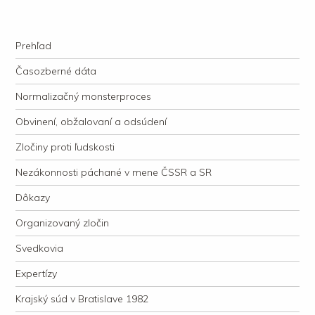
kauzacervanova.sk
Najdlhšie trvajúci, dodnes nevyjasnený súdny proces v dejnách slovenskej
Navigation
justície
Skip to content
Prehľad
Časozberné dáta
Normalizačný monsterproces
Obvinení, obžalovaní a odsúdení
Zločiny proti ľudskosti
Nezákonnosti páchané v mene ČSSR a SR
Dôkazy
Organizovaný zločin
Svedkovia
Expertízy
Krajský súd v Bratislave 1982