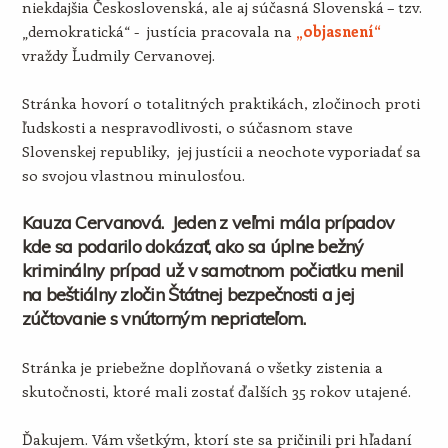
niekdajšia Československá, ale aj súčasná Slovenská – tzv.
„demokratická“ - justícia pracovala na
„objasnení“
vraždy Ľudmily Cervanovej.
Stránka hovorí o totalitných praktikách, zločinoch proti
ľudskosti a nespravodlivosti, o súčasnom stave
Slovenskej republiky, jej justícii a neochote vyporiadať sa
so svojou vlastnou minulosťou.
Kauza Cervanová. Jeden z veľmi mála prípadov
kde sa podarilo dokázať, ako sa úplne bežný
kriminálny prípad už v samotnom počiatku menil
na beštiálny zločin Štátnej bezpečnosti a jej
zúčtovanie s vnútorným nepriateľom.
Stránka je priebežne doplňovaná o všetky zistenia a
skutočnosti, ktoré mali zostať ďalších 35 rokov utajené.
Ďakujem. Vám všetkým, ktorí ste sa pričinili pri hľadaní