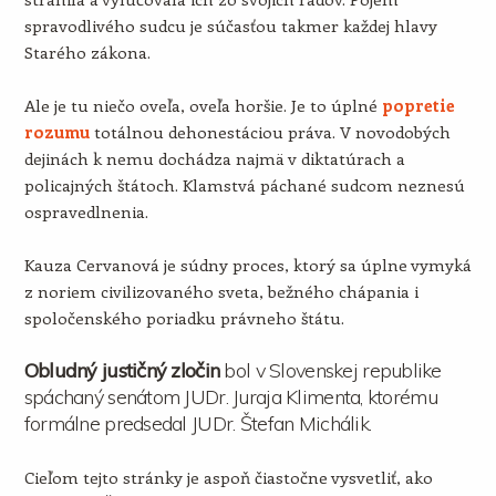
spravodlivého sudcu je súčasťou takmer každej hlavy
Starého zákona.
Ale je tu niečo oveľa, oveľa horšie. Je to úplné
popretie
rozumu
totálnou dehonestáciou práva. V novodobých
dejinách k nemu dochádza najmä v diktatúrach a
policajných štátoch. Klamstvá páchané sudcom neznesú
ospravedlnenia.
Kauza Cervanová je súdny proces, ktorý sa úplne vymyká
z noriem civilizovaného sveta, bežného chápania i
spoločenského poriadku právneho štátu.
Obludný justičný zločin
bol v Slovenskej republike
spáchaný senátom JUDr. Juraja Klimenta, ktorému
formálne predsedal JUDr. Štefan Michálik.
Cieľom tejto stránky je aspoň čiastočne vysvetliť, ako