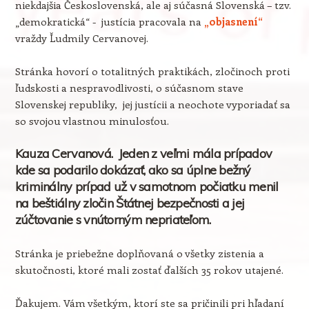
niekdajšia Československá, ale aj súčasná Slovenská – tzv.
„demokratická“ - justícia pracovala na
„objasnení“
vraždy Ľudmily Cervanovej.
Stránka hovorí o totalitných praktikách, zločinoch proti
ľudskosti a nespravodlivosti, o súčasnom stave
Slovenskej republiky, jej justícii a neochote vyporiadať sa
so svojou vlastnou minulosťou.
Kauza Cervanová. Jeden z veľmi mála prípadov
kde sa podarilo dokázať, ako sa úplne bežný
kriminálny prípad už v samotnom počiatku menil
na beštiálny zločin Štátnej bezpečnosti a jej
zúčtovanie s vnútorným nepriateľom.
Stránka je priebežne doplňovaná o všetky zistenia a
skutočnosti, ktoré mali zostať ďalších 35 rokov utajené.
Ďakujem. Vám všetkým, ktorí ste sa pričinili pri hľadaní