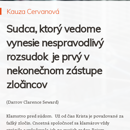
Kauza Cervanová
Sudca, ktorý vedome
vynesie nespravodlivý
rozsudok je prvý v
nekonečnom zástupe
zločincov
(Darrov Clarence Seward)
Klamstvo pred súdom. Už od čias Krista je považované za
ťažký zločin. Cnostná spoločnosť sa klamárov vždy
stránila a vylučovala ich zo svojich radov. Pojem