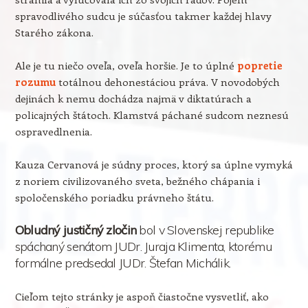
spravodlivého sudcu je súčasťou takmer každej hlavy
Starého zákona.
Ale je tu niečo oveľa, oveľa horšie. Je to úplné
popretie
rozumu
totálnou dehonestáciou práva. V novodobých
dejinách k nemu dochádza najmä v diktatúrach a
policajných štátoch. Klamstvá páchané sudcom neznesú
ospravedlnenia.
Kauza Cervanová je súdny proces, ktorý sa úplne vymyká
z noriem civilizovaného sveta, bežného chápania i
spoločenského poriadku právneho štátu.
Obludný justičný zločin
bol v Slovenskej republike
spáchaný senátom JUDr. Juraja Klimenta, ktorému
formálne predsedal JUDr. Štefan Michálik.
Cieľom tejto stránky je aspoň čiastočne vysvetliť, ako