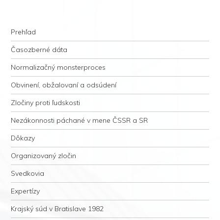
kauzacervanova.sk
Najdlhšie trvajúci, dodnes nevyjasnený súdny proces v dejnách slovenskej
Navigation
justície
Skip to content
Prehľad
Časozberné dáta
Normalizačný monsterproces
Obvinení, obžalovaní a odsúdení
Zločiny proti ľudskosti
Nezákonnosti páchané v mene ČSSR a SR
Dôkazy
Organizovaný zločin
Svedkovia
Expertízy
Krajský súd v Bratislave 1982