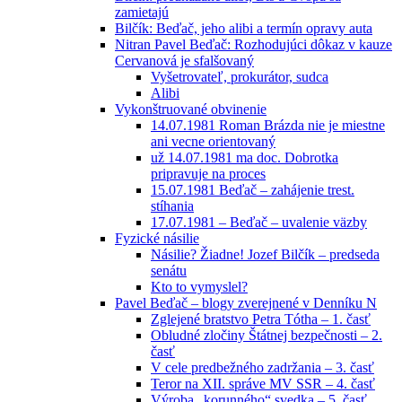
zamietajú
Bilčík: Beďač, jeho alibi a termín opravy auta
Nitran Pavel Beďač: Rozhodujúci dôkaz v kauze
Cervanová je sfalšovaný
Vyšetrovateľ, prokurátor, sudca
Alibi
Vykonštruované obvinenie
14.07.1981 Roman Brázda nie je miestne
ani vecne orientovaný
už 14.07.1981 ma doc. Dobrotka
pripravuje na proces
15.07.1981 Beďač – zahájenie trest.
stíhania
17.07.1981 – Beďač – uvalenie väzby
Fyzické násilie
Násilie? Žiadne! Jozef Bilčík – predseda
senátu
Kto to vymyslel?
Pavel Beďač – blogy zverejnené v Denníku N
Zglejené bratstvo Petra Tótha – 1. časť
Obludné zločiny Štátnej bezpečnosti – 2.
časť
V cele predbežného zadržania – 3. časť
Teror na XII. správe MV SSR – 4. časť
Výroba „korunného“ svedka – 5. časť