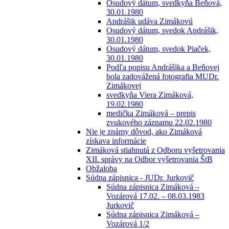
Osudový dátum, svedkyňa Beňová,
30.01.1980
Andrášik udáva Zimákovú
Osudový dátum, svedok Andrášik,
30.01.1980
Osudový dátum, svedok Piaček,
30.01.1980
Podľa popisu Andrášika a Beňovej
bola zadovážená fotografia MUDr.
Zimákovej
svedkyňa Viera Zimáková,
19.02.1980
medička Zimáková – prepis
zvukového záznamu 22.02.1980
Nie je známy dôvod, ako Zimáková
získava informácie
Zimáková stiahnutá z Odboru vyšetrovania
XII. správy na Odbor vyšetrovania ŠtB
Obžaloba
Súdna zápisnica - JUDr. Jurkovič
Súdna zápisnica Zimáková –
Vozárová 17.02. – 08.03.1983
Jurkovič
Súdna zápisnica Zimáková –
Vozárová 1/2