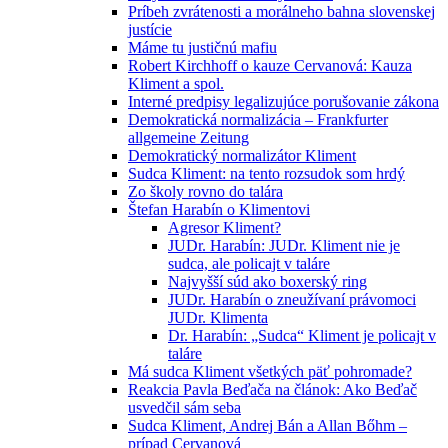
Príbeh zvrátenosti a morálneho bahna slovenskej
justície
Máme tu justičnú mafiu
Robert Kirchhoff o kauze Cervanová: Kauza
Kliment a spol.
Interné predpisy legalizujúce porušovanie zákona
Demokratická normalizácia – Frankfurter
allgemeine Zeitung
Demokratický normalizátor Kliment
Sudca Kliment: na tento rozsudok som hrdý
Zo školy rovno do talára
Štefan Harabín o Klimentovi
Agresor Kliment?
JUDr. Harabín: JUDr. Kliment nie je
sudca, ale policajt v taláre
Najvyšší súd ako boxerský ring
JUDr. Harabín o zneužívaní právomoci
JUDr. Klimenta
Dr. Harabín: „Sudca“ Kliment je policajt v
taláre
Má sudca Kliment všetkých päť pohromade?
Reakcia Pavla Beďača na článok: Ako Beďač
usvedčil sám seba
Sudca Kliment, Andrej Bán a Allan Bőhm –
prípad Cervanová