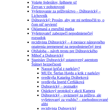
Volajte federálov, šplhnete si!
Zervan v pohotovosti
Vyšetrovanie za príživníctvo – Dúbravický –
Lichovník
Dúbravický: Prosím, aby ste mi netlmočili to, o
čom nič neviem!
Oklamaná a zneužitá matka
Vyšetrovateľ zabezpečí nepodmienečný
rozsudok
recidivista Dúbravický – 4 mesiace nápravného
opatrenia premenené na nepodmienečný trest
Obžaloba – návrh trestu pre Dúbravického
Mihoč a Dubravický
Stanislav Dubravický ustanovený agentom
Štátnej bezpečnosti
Naozaj kričal z narkózy?
MUDr. Štefan Hajdu a krik z narkózy
svedkyňa Katarína Drábeková
svedkyňa Ingrid Čerňáková
Dubravický – poznatky
Otázkový protokol v akcii Kamera
Dúbravický – uväznený za príživu, ale
vyšetrovaný za vraždu? – znehodnocované
alibi
recidivista Dubravický