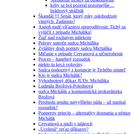
keby sa bol pozeral pozornejšie…
hrádzový strážnik
Škandál !!! Senát, ktorý roky oslobodzuje
vinných. Zadarmo?
Aspoň malé víťazstvo spravodlivosti: Tichý sa
vylúčil z prípadu Michálika!
Žiaľ nad rozliatym mliekom
Právny suterén sudcu Michálika
Zvláštny druh pomsty sudcu Michálika
Mlčanie v prípade Cervanová a ničnerobenie
Proces – hanebný rozsudok
niekto tu kecá voloviny
Sudca podozrivý z korupcie je Tichého priateľ
Kto je sudca Michálik?
Vyhodnotený dôkaz JUDr. Michálika
Ludmila Brožová-Polednová
sudca Michálik a komunistická prokurátorka
Brožová
Predseda senátu najvyššieho súdu – už napísal
rozsudok?
Popperov princíp – alternatívy doznania a génius
Michálik
Cervanová a muži v talároch
„Ucelená“ reťaz dôkazov?