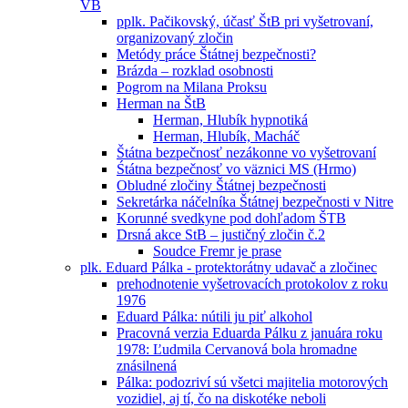
VB
pplk. Pačikovský, účasť ŠtB pri vyšetrovaní,
organizovaný zločin
Metódy práce Štátnej bezpečnosti?
Brázda – rozklad osobnosti
Pogrom na Milana Proksu
Herman na ŠtB
Herman, Hlubík hypnotiká
Herman, Hlubík, Macháč
Štátna bezpečnosť nezákonne vo vyšetrovaní
Śtátna bezpečnosť vo väznici MS (Hrmo)
Obludné zločiny Štátnej bezpečnosti
Sekretárka náčelníka Štátnej bezpečnosti v Nitre
Korunné svedkyne pod dohľadom ŠTB
Drsná akce StB – justičný zločin č.2
Soudce Fremr je prase
plk. Eduard Pálka - protektorátny udavač a zločinec
prehodnotenie vyšetrovacích protokolov z roku
1976
Eduard Pálka: nútili ju piť alkohol
Pracovná verzia Eduarda Pálku z januára roku
1978: Ľudmila Cervanová bola hromadne
znásilnená
Pálka: podozriví sú všetci majitelia motorových
vozidiel, aj tí, čo na diskotéke neboli