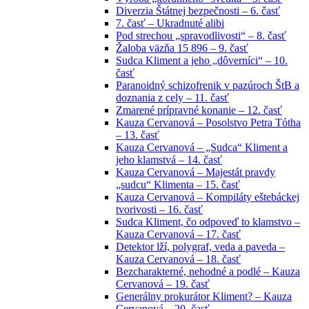
Diverzia Štátnej bezpečnosti – 6. časť
7. časť – Ukradnuté alibi
Pod strechou „spravodlivosti“ – 8. časť
Žaloba väzňa 15 896 – 9. časť
Sudca Kliment a jeho „dôverníci“ – 10.
časť
Paranoidný schizofrenik v pazúroch ŠtB a
doznania z cely – 11. časť
Zmarené prípravné konanie – 12. časť
Kauza Cervanová – Posolstvo Petra Tótha
– 13. časť
Kauza Cervanová – „Sudca“ Kliment a
jeho klamstvá – 14. časť
Kauza Cervanová – Majestát pravdy
„sudcu“ Klimenta – 15. časť
Kauza Cervanová – Kompiláty eštebáckej
tvorivosti – 16. časť
Sudca Kliment, čo odpoveď to klamstvo –
Kauza Cervanová – 17. časť
Detektor lží, polygraf, veda a paveda –
Kauza Cervanová – 18. časť
Bezcharakterné, nehodné a podlé – Kauza
Cervanová – 19. časť
Generálny prokurátor Kliment? – Kauza
Cervanová – 20. časť