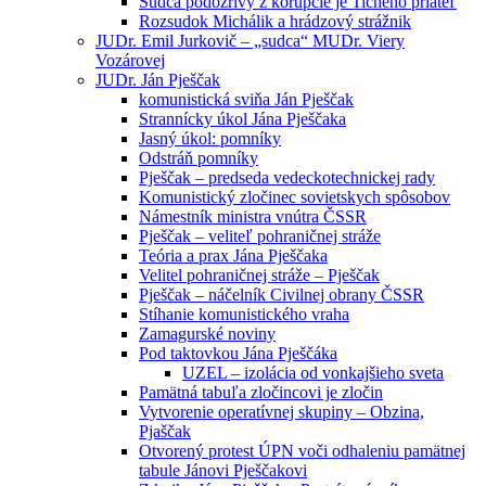
Sudca podozrivý z korupcie je Tichého priateľ
Rozsudok Michálik a hrádzový strážnik
JUDr. Emil Jurkovič – „sudca“ MUDr. Viery
Vozárovej
JUDr. Ján Pješčak
komunistická sviňa Ján Pješčak
Strannícky úkol Jána Pješčaka
Jasný úkol: pomníky
Odstráň pomníky
Pješčak – predseda vedeckotechnickej rady
Komunistický zločinec sovietskych spôsobov
Námestník ministra vnútra ČSSR
Pješčak – veliteľ pohraničnej stráže
Teória a prax Jána Pješčaka
Velitel pohraničnej stráže – Pješčak
Pješčak – náčelník Civilnej obrany ČSSR
Stíhanie komunistického vraha
Zamagurské noviny
Pod taktovkou Jána Pješčáka
UZEL – izolácia od vonkajšieho sveta
Pamätná tabuľa zločincovi je zločin
Vytvorenie operatívnej skupiny – Obzina,
Pjaščak
Otvorený protest ÚPN voči odhaleniu pamätnej
tabule Jánovi Pješčakovi