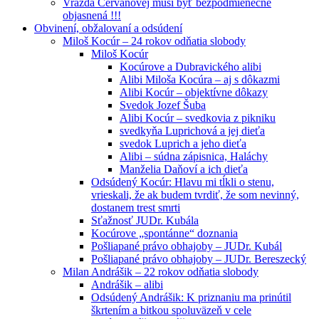
Vražda Cervanovej musí byť bezpodmienečne
objasnená !!!
Obvinení, obžalovaní a odsúdení
Miloš Kocúr – 24 rokov odňatia slobody
Miloš Kocúr
Kocúrove a Dubravického alibi
Alibi Miloša Kocúra – aj s dôkazmi
Alibi Kocúr – objektívne dôkazy
Svedok Jozef Šuba
Alibi Kocúr – svedkovia z pikniku
svedkyňa Luprichová a jej dieťa
svedok Luprich a jeho dieťa
Alibi – súdna zápisnica, Haláchy
Manželia Daňoví a ich dieťa
Odsúdený Kocúr: Hlavu mi tĺkli o stenu,
vrieskali, že ak budem tvrdiť, že som nevinný,
dostanem trest smrti
Sťažnosť JUDr. Kubála
Kocúrove „spontánne“ doznania
Pošliapané právo obhajoby – JUDr. Kubál
Pošliapané právo obhajoby – JUDr. Bereszecký
Milan Andrášik – 22 rokov odňatia slobody
Andrášik – alibi
Odsúdený Andrášik: K priznaniu ma prinútil
škrtením a bitkou spoluväzeň v cele