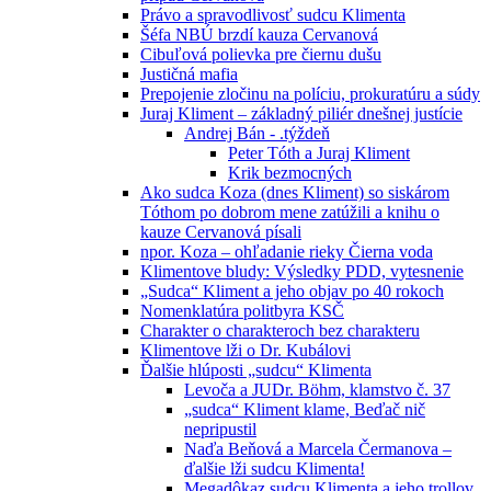
Právo a spravodlivosť sudcu Klimenta
Šéfa NBÚ brzdí kauza Cervanová
Cibuľová polievka pre čiernu dušu
Justičná mafia
Prepojenie zločinu na políciu, prokuratúru a súdy
Juraj Kliment – základný piliér dnešnej justície
Andrej Bán - .týždeň
Peter Tóth a Juraj Kliment
Krik bezmocných
Ako sudca Koza (dnes Kliment) so siskárom
Tóthom po dobrom mene zatúžili a knihu o
kauze Cervanová písali
npor. Koza – ohľadanie rieky Čierna voda
Klimentove bludy: Výsledky PDD, vytesnenie
„Sudca“ Kliment a jeho objav po 40 rokoch
Nomenklatúra politbyra KSČ
Charakter o charakteroch bez charakteru
Klimentove lži o Dr. Kubálovi
Ďalšie hlúposti „sudcu“ Klimenta
Levoča a JUDr. Böhm, klamstvo č. 37
„sudca“ Kliment klame, Beďač nič
nepripustil
Naďa Beňová a Marcela Čermanova –
ďalšie lži sudcu Klimenta!
Megadôkaz sudcu Klimenta a jeho trollov