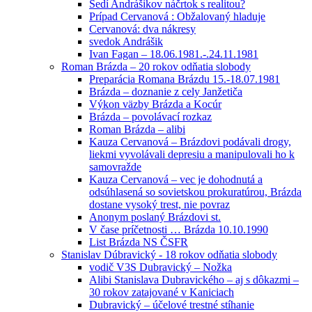
Sedí Andrášikov náčrtok s realitou?
Prípad Cervanová : Obžalovaný hladuje
Cervanová: dva nákresy
svedok Andrášik
Ivan Fagan – 18.06.1981.-.24.11.1981
Roman Brázda – 20 rokov odňatia slobody
Preparácia Romana Brázdu 15.-18.07.1981
Brázda – doznanie z cely Janžetiča
Výkon väzby Brázda a Kocúr
Brázda – povolávací rozkaz
Roman Brázda – alibi
Kauza Cervanová – Brázdovi podávali drogy,
liekmi vyvolávali depresiu a manipulovali ho k
samovražde
Kauza Cervanová – vec je dohodnutá a
odsúhlasená so sovietskou prokuratúrou, Brázda
dostane vysoký trest, nie povraz
Anonym poslaný Brázdovi st.
V čase príčetnosti … Brázda 10.10.1990
List Brázda NS ČSFR
Stanislav Dúbravický - 18 rokov odňatia slobody
vodič V3S Dubravický – Nožka
Alibi Stanislava Dubravického – aj s dôkazmi –
30 rokov zatajované v Kaniciach
Dubravický – účelové trestné stíhanie