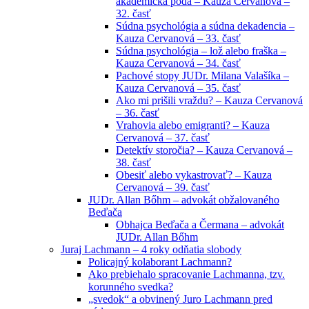
akademická pôda – Kauza Cervanová –
32. časť
Súdna psychológia a súdna dekadencia –
Kauza Cervanová – 33. časť
Súdna psychológia – lož alebo fraška –
Kauza Cervanová – 34. časť
Pachové stopy JUDr. Milana Valašíka –
Kauza Cervanová – 35. časť
Ako mi prišili vraždu? – Kauza Cervanová
– 36. časť
Vrahovia alebo emigranti? – Kauza
Cervanová – 37. časť
Detektív storočia? – Kauza Cervanová –
38. časť
Obesiť alebo vykastrovať? – Kauza
Cervanová – 39. časť
JUDr. Allan Bőhm – advokát obžalovaného
Beďača
Obhajca Beďača a Čermana – advokát
JUDr. Allan Bőhm
Juraj Lachmann – 4 roky odňatia slobody
Policajný kolaborant Lachmann?
Ako prebiehalo spracovanie Lachmanna, tzv.
korunného svedka?
„svedok“ a obvinený Juro Lachmann pred