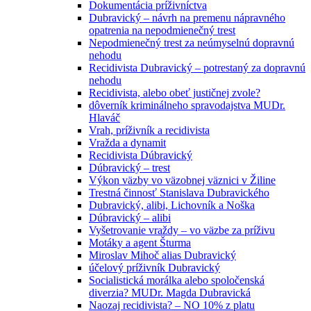
Dokumentácia príživníctva
Dubravický – návrh na premenu nápravného
opatrenia na nepodmienečný trest
Nepodmienečný trest za neúmyselnú dopravnú
nehodu
Recidivista Dubravický – potrestaný za dopravnú
nehodu
Recidivista, alebo obeť justičnej zvole?
dôverník kriminálneho spravodajstva MUDr.
Hlaváč
Vrah, príživník a recidivista
Vražda a dynamit
Recidivista Dúbravický
Dúbravický – trest
Výkon väzby vo väzobnej väznici v Žiline
Trestná činnosť Stanislava Dubravického
Dubravický, alibi, Lichovník a Noška
Dúbravický – alibi
Vyšetrovanie vraždy – vo väzbe za príživu
Motáky a agent Šturma
Miroslav Mihoč alias Dubravický
účelový príživník Dubravický
Socialistická morálka alebo spoločenská
diverzia? MUDr. Magda Dubravická
Naozaj recidivista? – NO 10% z platu