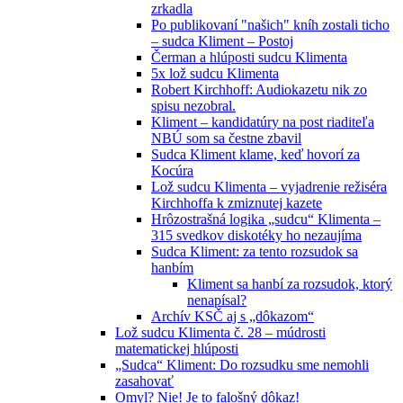
zrkadla
Po publikovaní "našich" kníh zostali ticho
– sudca Kliment – Postoj
Čerman a hlúposti sudcu Klimenta
5x lož sudcu Klimenta
Robert Kirchhoff: Audiokazetu nik zo
spisu nezobral.
Kliment – kandidatúry na post riaditeľa
NBÚ som sa čestne zbavil
Sudca Kliment klame, keď hovorí za
Kocúra
Lož sudcu Klimenta – vyjadrenie režiséra
Kirchhoffa k zmiznutej kazete
Hrôzostrašná logika „sudcu“ Klimenta –
315 svedkov diskotéky ho nezaujíma
Sudca Kliment: za tento rozsudok sa
hanbím
Kliment sa hanbí za rozsudok, ktorý
nenapísal?
Archív KSČ aj s „dôkazom“
Lož sudcu Klimenta č. 28 – múdrosti
matematickej hlúposti
„Sudca“ Kliment: Do rozsudku sme nemohli
zasahovať
Omyl? Nie! Je to falošný dôkaz!