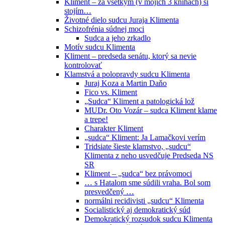
Kliment – za všetkým (v mojich 3 knihách) si
stojím…
Životné dielo sudcu Juraja Klimenta
Schizofrénia súdnej moci
Sudca a jeho zrkadlo
Motív sudcu Klimenta
Kliment – predseda senátu, ktorý sa nevie
kontrolovať
Klamstvá a polopravdy sudcu Klimenta
Juraj Koza a Martin Daňo
Fico vs. Kliment
„Sudca“ Kliment a patologická lož
MUDr. Oto Vozár – sudca Kliment klame
a trepe!
Charakter Kliment
„sudca“ Kliment: Ja Lamačkovi verím
Tridsiate šieste klamstvo, „sudcu“
Klimenta z neho usvedčuje Predseda NS
SR
Kliment – „sudca“ bez právomoci
… s Hatalom sme súdili vraha. Bol som
presvedčený …
normálni recidivisti „sudcu“ Klimenta
Socialistický aj demokratický súd
Demokratický rozsudok sudcu Klimenta