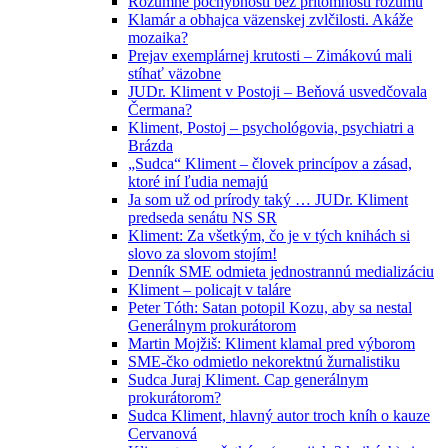
Rozumné pochybnosti bez prítomnosti rozumu
Klamár a obhajca väzenskej zvlčilosti. Akáže
mozaika?
Prejav exemplárnej krutosti – Zimákovú mali
stíhať väzobne
JUDr. Kliment v Postoji – Beňová usvedčovala
Čermana?
Kliment, Postoj – psychológovia, psychiatri a
Brázda
„Sudca“ Kliment – človek princípov a zásad,
ktoré iní ľudia nemajú
Ja som už od prírody taký … JUDr. Kliment
predseda senátu NS SR
Kliment: Za všetkým, čo je v tých knihách si
slovo za slovom stojím!
Denník SME odmieta jednostrannú medializáciu
Kliment – policajt v taláre
Peter Tóth: Satan potopil Kozu, aby sa nestal
Generálnym prokurátorom
Martin Mojžiš: Kliment klamal pred výborom
SME-čko odmietlo nekorektnú žurnalistiku
Sudca Juraj Kliment. Cap generálnym
prokurátorom?
Sudca Kliment, hlavný autor troch kníh o kauze
Cervanová