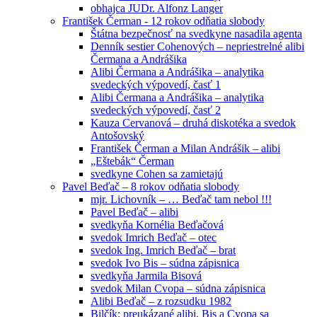
obhajca JUDr. Alfonz Langer
František Čerman - 12 rokov odňatia slobody
Štátna bezpečnosť na svedkyne nasadila agenta
Denník sestier Cohenových – nepriestrelné alibi
Čermana a Andrášika
Alibi Čermana a Andrášika – analytika
svedeckých výpovedí, časť 1
Alibi Čermana a Andrášika – analytika
svedeckých výpovedí, časť 2
Kauza Cervanová – druhá diskotéka a svedok
Antošovský
František Čerman a Milan Andrášik – alibi
„Eštebák“ Čerman
svedkyne Cohen sa zamietajú
Pavel Beďač – 8 rokov odňatia slobody
mjr. Lichovník – … Beďač tam nebol !!!
Pavel Beďač – alibi
svedkyňa Kornélia Beďačová
svedok Imrich Beďač – otec
svedok Ing. Imrich Beďač – brat
svedok Ivo Bis – súdna zápisnica
svedkyňa Jarmila Bisová
svedok Milan Cvopa – súdna zápisnica
Alibi Beďač – z rozsudku 1982
Bilčík: preukázané alibi, Bis a Cvopa sa