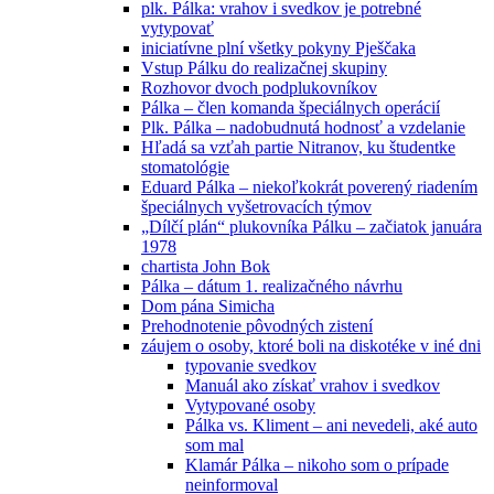
plk. Pálka: vrahov i svedkov je potrebné
vytypovať
iniciatívne plní všetky pokyny Pješčaka
Vstup Pálku do realizačnej skupiny
Rozhovor dvoch podplukovníkov
Pálka – člen komanda špeciálnych operácií
Plk. Pálka – nadobudnutá hodnosť a vzdelanie
Hľadá sa vzťah partie Nitranov, ku študentke
stomatológie
Eduard Pálka – niekoľkokrát poverený riadením
špeciálnych vyšetrovacích týmov
„Dílčí plán“ plukovníka Pálku – začiatok januára
1978
chartista John Bok
Pálka – dátum 1. realizačného návrhu
Dom pána Simicha
Prehodnotenie pôvodných zistení
záujem o osoby, ktoré boli na diskotéke v iné dni
typovanie svedkov
Manuál ako získať vrahov i svedkov
Vytypované osoby
Pálka vs. Kliment – ani nevedeli, aké auto
som mal
Klamár Pálka – nikoho som o prípade
neinformoval