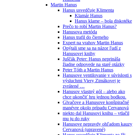
Martin Hanus
Hanus usvedčuje Klimenta
Klamár Hanus
Hanus klame – bola diskotéke
Prečo to robí Martin Hanus?
Hanusova metóda
Hanus trafil do čierneho
Expert na vrahov Martin Hanus
Opýtali sme sa na názor ľudí z
Hanusovej knihy
Juščák Peter: Hanus neprináša
žiadne odpovede na staré otázky
Peter Tóth a Martin Hanus
Hanusove ventilovanie v súvislosti s
výsluchmi Viery Zimákovej je
zvrátené …
Hanusov vlastný gól – alebo ako
chce ukončiť hru jednou bodkou.
Glvačove a Hanusove konšpiračné
manévre okolo prípadu Cervanová
niekto dal Hanusovi knihu – vtlačil
mu ju do ruky
Hanusove nepravdy ohľadom kauzy
Cervanová (upravené)
Hanus usvedčuje Klimenta zo lži