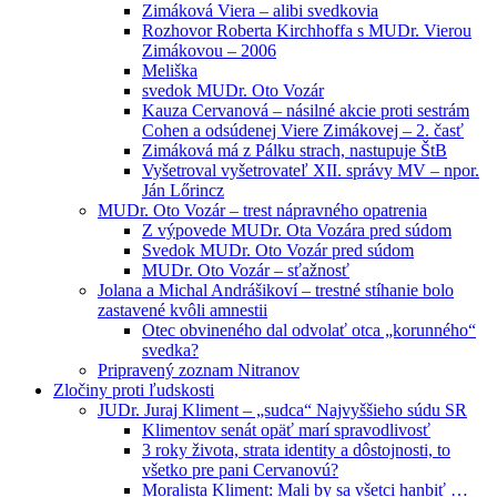
Zimáková Viera – alibi svedkovia
Rozhovor Roberta Kirchhoffa s MUDr. Vierou
Zimákovou – 2006
Meliška
svedok MUDr. Oto Vozár
Kauza Cervanová – násilné akcie proti sestrám
Cohen a odsúdenej Viere Zimákovej – 2. časť
Zimáková má z Pálku strach, nastupuje ŠtB
Vyšetroval vyšetrovateľ XII. správy MV – npor.
Ján Lőrincz
MUDr. Oto Vozár – trest nápravného opatrenia
Z výpovede MUDr. Ota Vozára pred súdom
Svedok MUDr. Oto Vozár pred súdom
MUDr. Oto Vozár – sťažnosť
Jolana a Michal Andrášikoví – trestné stíhanie bolo
zastavené kvôli amnestii
Otec obvineného dal odvolať otca „korunného“
svedka?
Pripravený zoznam Nitranov
Zločiny proti ľudskosti
JUDr. Juraj Kliment – „sudca“ Najvyššieho súdu SR
Klimentov senát opäť marí spravodlivosť
3 roky života, strata identity a dôstojnosti, to
všetko pre pani Cervanovú?
Moralista Kliment: Mali by sa všetci hanbiť …