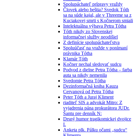
Spolupáchateľ prípravy vraždy
Človek alebo beštia? Svedok Tóth
sa na súde kajal, ale v Threeme sa z
Kuciakovej smrti s Kočnerom smiali
Intelektuálna výbava Petra Tótha
Tóth nikdy zo Slovenskej
informačnej služby neodišiel
Z definície spolupáchateľstva
Spoluúčasť na vražde v ponímaní
právnika Tótha
Klamár Tóth
Kočner nechal sledovať sudcu
Podvod z dielne Petra Tótha – farba
auta sa nikdy nemenila
Svedomie Petra Tótha
Dezinformačná kniha Kauza
Cervanová od Petra Tótha
Peter Tóth a Juraj Kliment
riaditeľ SIS a advokát Mitro: Z
vyjadrenia pána prokurátora JUDr.
Šantu pre denník N:
Drsný humor tragikomickej dvojice
I.
Anketa plk. Pálku očami „sudcu“
Klimenta