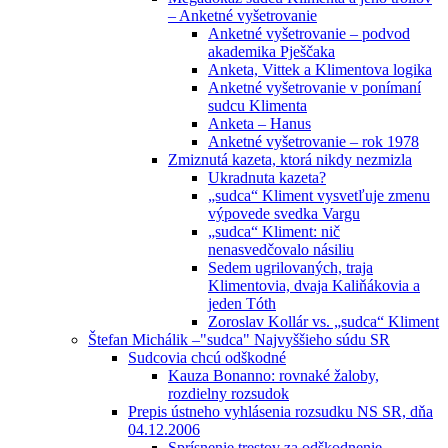
– Anketné vyšetrovanie
Anketné vyšetrovanie – podvod
akademika Pješčaka
Anketa, Vittek a Klimentova logika
Anketné vyšetrovanie v ponímaní
sudcu Klimenta
Anketa – Hanus
Anketné vyšetrovanie – rok 1978
Zmiznutá kazeta, ktorá nikdy nezmizla
Ukradnuta kazeta?
„sudca“ Kliment vysvetľuje zmenu
výpovede svedka Vargu
„sudca“ Kliment: nič
nenasvedčovalo násiliu
Sedem ugrilovaných, traja
Klimentovia, dvaja Kaliňákovia a
jeden Tóth
Zoroslav Kollár vs. „sudca“ Kliment
Štefan Michálik –"sudca" Najvyššieho súdu SR
Sudcovia chcú odškodné
Kauza Bonanno: rovnaké žaloby,
rozdielny rozsudok
Prepis ústneho vyhlásenia rozsudku NS SR, dňa
04.12.2006
Sprísnenie trestov za odškodnenie