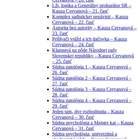
Lži, logika a Generálny prokurátor SR –
Kauza Cervanová – 21. časť
Komplex sadistickej nenávisti – Kauza
Cervanová – 22. časť
Autorita bez autority – Kauza Cervanová –
23. časť
Prišívači vrážd a ich tlačovka – Kauza
Cervanová – 24. časť
Klamstvá na pôde Národnej rady
Slovenskej republiky – Kauza Cervanová
– 25. časť
Súdna patológia 1 – Kauza Cervanová –
26. časť
Súdna patológia 2 – Kauza Cervanová –
27. časť
Súdna patológia 3 – Kauza Cervanová –
28. časť
Súdna patológia 4 – Kauza Cervanová –
29. časť
Jeden spis, dve rozhodnutia – Kauza
Cervanová – 30. časť
Súdna psychológia a Majster kat – Kauza
Cervanová – 31. časť
Súdna psychológia, univerzitná a