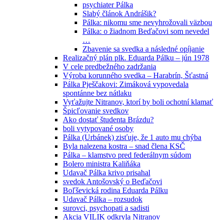
psychiater Pálka
Slabý článok Andrášik?
Pálka: nikomu sme nevyhrožovali väzbou
Pálka: o žiadnom Beďačovi som nevedel
…
Zbavenie sa svedka a následné opíjanie
Realizačný plán plk. Eduarda Pálku – jún 1978
V cele predbežného zadržania
Výroba korunného svedka – Harabrín, Šťastná
Pálka Pješčakovi: Zimáková vypovedala
spontánne bez nátlaku
Vyťažujte Nitranov, ktorí by boli ochotní klamať
Špicľovanie svedkov
Ako dostať študenta Brázdu?
boli vytypované osoby
Pálka (Urbánek) zisťuje, že 1 auto mu chýba
Byla nalezena kostra – snad člena KSČ
Pálka – klamstvo pred federálnym súdom
Bolero ministra Kaliňáka
Udavač Pálka krivo prisahal
svedok Antošovský o Beďačovi
Boľševická rodina Eduarda Pálku
Udavač Pálka – rozsudok
surovci, psychopati a sadisti
Akcia VILIK odkryla Nitranov