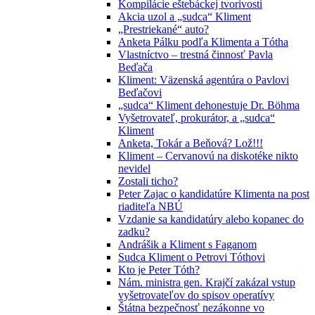
Kompilácie eštebáckej tvorivosti
Akcia uzol a „sudca“ Kliment
„Prestriekané“ auto?
Anketa Pálku podľa Klimenta a Tótha
Vlastníctvo – trestná činnosť Pavla
Beďača
Kliment: Väzenská agentúra o Pavlovi
Beďačovi
„sudca“ Kliment dehonestuje Dr. Böhma
Vyšetrovateľ, prokurátor, a „sudca“
Kliment
Anketa, Tokár a Beňová? Lož!!!
Kliment – Cervanovú na diskotéke nikto
nevidel
Zostali ticho?
Peter Zajac o kandidatúre Klimenta na post
riaditeľa NBÚ
Vzdanie sa kandidatúry alebo kopanec do
zadku?
Andrášik a Kliment s Faganom
Sudca Kliment o Petrovi Tóthovi
Kto je Peter Tóth?
Nám. ministra gen. Krajčí zakázal vstup
vyšetrovateľov do spisov operatívy
Štátna bezpečnosť nezákonne vo