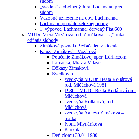
súdom
„svedok“ a obvinený Juraj Lachmann pred
súdom
Väzobné uznesenie na obv. Lachmanna
Lachmann po páde železnej opony
1. výpoveď Lachmanna: červený Fiat 600
MUDr. Viera Vozárová rod. Zimáková – 2,5 roka
odňatia slobody
Zimáková poznala Beďača len z videnia
Kauza Zimáková - Vozárová
Poučenie Zimákovej npor. Lörinczom
Lamačka, Mráz a Valašík
Dôkazy Zimáková
Svedkovia
svedkyňa MUDr. Beata Kollárová
rod. Mlčúchová 1981
1980 – MUDr. Beata Kollárová rod.
Mlčúchová
svedkyňa Kollárová, rod.
Mlčúchová
svedkyňa Agneša Zimáková –
matka
Ivona Mlynáriková
Kružlík
Deň zlomu 30.01.1980