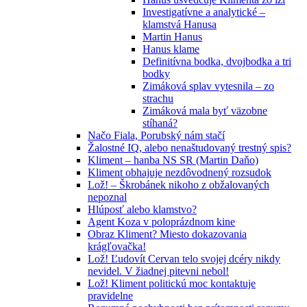
Investigatívne a analytické –
klamstvá Hanusa
Martin Hanus
Hanus klame
Definitívna bodka, dvojbodka a tri
bodky
Zimáková splav vytesnila – zo
strachu
Zimáková mala byť väzobne
stíhaná?
Načo Fiala, Porubský nám stačí
Žalostné IQ, alebo nenaštudovaný trestný spis?
Kliment – hanba NS SR (Martin Daňo)
Kliment obhajuje nezdôvodnený rozsudok
Lož! – Škrobánek nikoho z obžalovaných
nepoznal
Hlúposť alebo klamstvo?
Agent Koza v poloprázdnom kine
Obraz Kliment? Miesto dokazovania
krágľovačka!
Lož! Ľudovít Cervan telo svojej dcéry nikdy
nevidel. V žiadnej pitevni nebol!
Lož! Kliment politickú moc kontaktuje
pravidelne