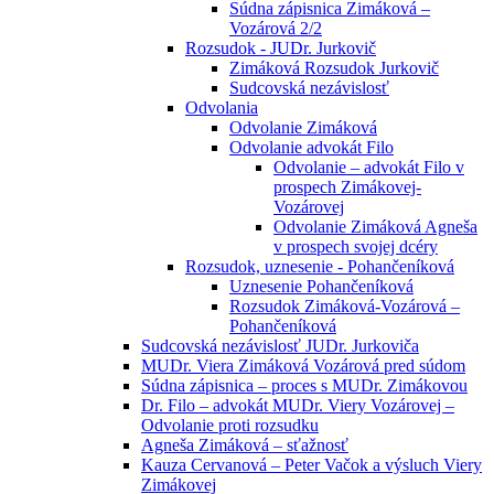
Súdna zápisnica Zimáková –
Vozárová 2/2
Rozsudok - JUDr. Jurkovič
Zimáková Rozsudok Jurkovič
Sudcovská nezávislosť
Odvolania
Odvolanie Zimáková
Odvolanie advokát Filo
Odvolanie – advokát Filo v
prospech Zimákovej-
Vozárovej
Odvolanie Zimáková Agneša
v prospech svojej dcéry
Rozsudok, uznesenie - Pohančeníková
Uznesenie Pohančeníková
Rozsudok Zimáková-Vozárová –
Pohančeníková
Sudcovská nezávislosť JUDr. Jurkoviča
MUDr. Viera Zimáková Vozárová pred súdom
Súdna zápisnica – proces s MUDr. Zimákovou
Dr. Filo – advokát MUDr. Viery Vozárovej –
Odvolanie proti rozsudku
Agneša Zimáková – sťažnosť
Kauza Cervanová – Peter Vačok a výsluch Viery
Zimákovej