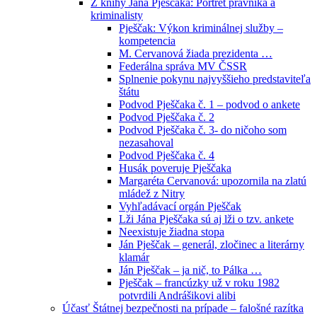
Z knihy Jána Pješčaka: Portrét právníka a
kriminalisty
Pješčak: Výkon kriminálnej služby –
kompetencia
M. Cervanová žiada prezidenta …
Federálna správa MV ČSSR
Splnenie pokynu najvyššieho predstaviteľa
štátu
Podvod Pješčaka č. 1 – podvod o ankete
Podvod Pješčaka č. 2
Podvod Pješčaka č. 3- do ničoho som
nezasahoval
Podvod Pješčaka č. 4
Husák poveruje Pješčaka
Margaréta Cervanová: upozornila na zlatú
mládež z Nitry
Vyhľadávací orgán Pješčak
Lži Jána Pješčaka sú aj lži o tzv. ankete
Neexistuje žiadna stopa
Ján Pješčak – generál, zločinec a literárny
klamár
Ján Pješčak – ja nič, to Pálka …
Pješčak – francúzky už v roku 1982
potvrdili Andrášikovi alibi
Účasť Štátnej bezpečnosti na prípade – falošné razítka