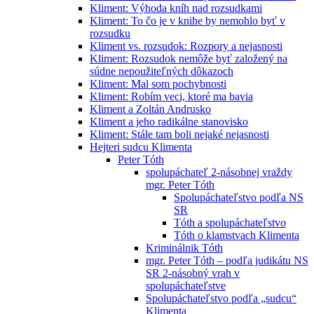
Kliment: Výhoda kníh nad rozsudkami
Kliment: To čo je v knihe by nemohlo byť v
rozsudku
Kliment vs. rozsudok: Rozpory a nejasnosti
Kliment: Rozsudok nemôže byť založený na
súdne nepoužiteľných dôkazoch
Kliment: Mal som pochybnosti
Kliment: Robím veci, ktoré ma bavia
Kliment a Zoltán Andrusko
Kliment a jeho radikálne stanovisko
Kliment: Stále tam boli nejaké nejasnosti
Hejteri sudcu Klimenta
Peter Tóth
spolupáchateľ 2-násobnej vraždy
mgr. Peter Tóth
Spolupáchateľstvo podľa NS
SR
Tóth a spolupáchateľstvo
Tóth o klamstvach Klimenta
Kriminálnik Tóth
mgr. Peter Tóth – podľa judikátu NS
SR 2-násobný vrah v
spolupáchateľstve
Spolupáchateľstvo podľa „sudcu“
Klimenta