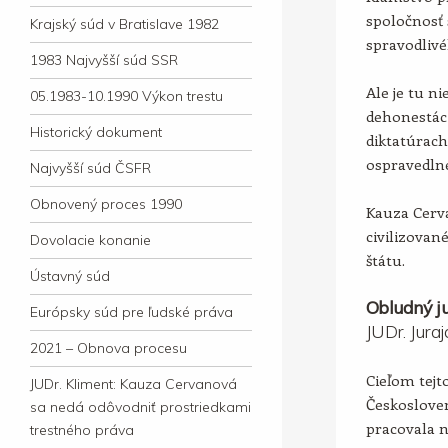
spoločnosť 
Krajský súd v Bratislave 1982
spravodlivé
1983 Najvyšší súd SSR
Ale je tu ni
05.1983-10.1990 Výkon trestu
dehonestác
Historický dokument
diktatúrac
ospravedln
Najvyšší súd ČSFR
Obnovený proces 1990
Kauza Cerv
civilizova
Dovolacie konanie
štátu.
Ústavný súd
Obludný ju
Európsky súd pre ľudské práva
JUDr. Jura
2021 – Obnova procesu
Cieľom tejto
JUDr. Kliment: Kauza Cervanová
Českosloven
sa nedá odôvodniť prostriedkami
pracovala 
trestného práva