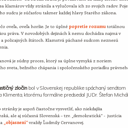
sa klamárov vždy stránila a vylučovala ich zo svojich radov. Poj
ho sudcu je súčasťou takmer každej hlavy Starého zákona.
ečo oveľa, oveľa horšie. Je to úplné
popretie rozumu
totálnou
iou práva. V novodobých dejinách k nemu dochádza najmä v
h a policajných štátoch. Klamstvá páchané sudcom neznesú
enia.
anová je súdny proces, ktorý sa úplne vymyká z noriem
ného sveta, bežného chápania i spoločenského poriadku právneh
stičný zločin
bol v Slovenskej republike spáchaný senátom
ja Klimenta, ktorému formálne predsedal JUDr. Štefan Michál
 stránky je aspoň čiastočne vysvetliť, ako niekdajšia
ská, ale aj súčasná Slovenská – tzv. „demokratická“ - justícia
na
„objasnení“
vraždy Ľudmily Cervanovej.