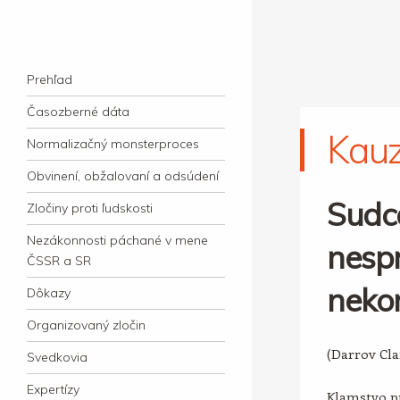
kauzacervanova.sk
Najdlhšie trvajúci, dodnes nevyjasnený
Navigation
súdny proces v dejnách slovenskej justície
Skip to content
Prehľad
Časozberné dáta
Kau
Normalizačný monsterproces
Obvinení, obžalovaní a odsúdení
Sudc
Zločiny proti ľudskosti
Nezákonnosti páchané v mene
nespr
ČSSR a SR
neko
Dôkazy
Organizovaný zločin
(Darrov Cl
Svedkovia
Expertízy
Klamstvo pr