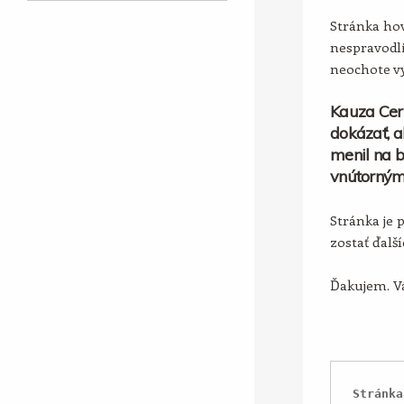
Stránka hov
nespravodli
neochote vy
Kauza Cer
dokázať, a
menil na b
vnútorným
Stránka je 
zostať ďalš
Ďakujem. Vá
Stránka