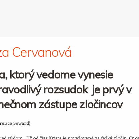
za Cervanová
a, ktorý vedome vynesie
avodlivý rozsudok je prvý v
nečnom zástupe zločincov
arence Seward)
ed súdom. Už od čias Krista je považované za ťažký zločin. Cno