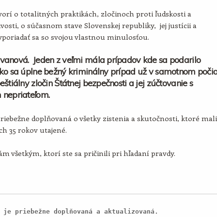
orí o totalitných praktikách, zločinoch proti ľudskosti a
vosti, o súčasnom stave Slovenskej republiky, jej justícii a
poriadať sa so svojou vlastnou minulosťou.
vanová. Jeden z veľmi mála prípadov kde sa podarilo
ko sa úplne bežný kriminálny prípad už v samotnom poči
eštiálny zločin Štátnej bezpečnosti a jej zúčtovanie s
 nepriateľom.
priebežne doplňovaná o všetky zistenia a skutočnosti, ktoré mali
ích 35 rokov utajené.
m všetkým, ktorí ste sa pričinili pri hľadaní pravdy.
 je priebežne doplňovaná a aktualizovaná.