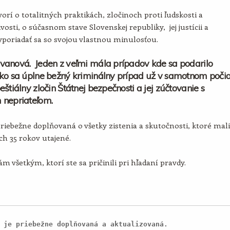
orí o totalitných praktikách, zločinoch proti ľudskosti a
vosti, o súčasnom stave Slovenskej republiky, jej justícii a
poriadať sa so svojou vlastnou minulosťou.
vanová. Jeden z veľmi mála prípadov kde sa podarilo
ko sa úplne bežný kriminálny prípad už v samotnom poči
eštiálny zločin Štátnej bezpečnosti a jej zúčtovanie s
 nepriateľom.
priebežne doplňovaná o všetky zistenia a skutočnosti, ktoré mali
ích 35 rokov utajené.
m všetkým, ktorí ste sa pričinili pri hľadaní pravdy.
 je priebežne doplňovaná a aktualizovaná.