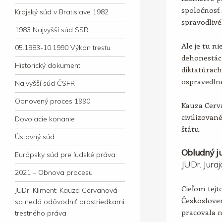
spoločnosť 
Krajský súd v Bratislave 1982
spravodlivé
1983 Najvyšší súd SSR
Ale je tu ni
05.1983-10.1990 Výkon trestu
dehonestác
Historický dokument
diktatúrac
ospravedln
Najvyšší súd ČSFR
Obnovený proces 1990
Kauza Cerv
civilizova
Dovolacie konanie
štátu.
Ústavný súd
Obludný ju
Európsky súd pre ľudské práva
JUDr. Jura
2021 – Obnova procesu
Cieľom tejto
JUDr. Kliment: Kauza Cervanová
Českosloven
sa nedá odôvodniť prostriedkami
pracovala 
trestného práva