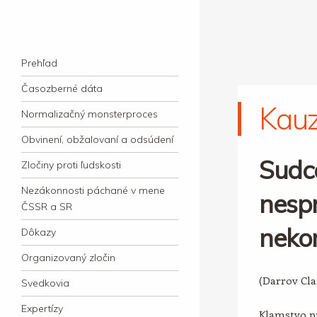
kauzacervanova.sk
Najdlhšie trvajúci, dodnes nevyjasnený
Navigation
súdny proces v dejnách slovenskej justície
Skip to content
Prehľad
Časozberné dáta
Kau
Normalizačný monsterproces
Obvinení, obžalovaní a odsúdení
Sudc
Zločiny proti ľudskosti
Nezákonnosti páchané v mene
nespr
ČSSR a SR
neko
Dôkazy
Organizovaný zločin
(Darrov Cl
Svedkovia
Expertízy
Klamstvo pr