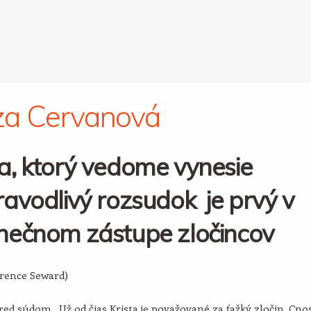
za Cervanová
a, ktorý vedome vynesie
avodlivý rozsudok je prvý v
nečnom zástupe zločincov
arence Seward)
ed súdom. Už od čias Krista je považované za ťažký zločin. Cno