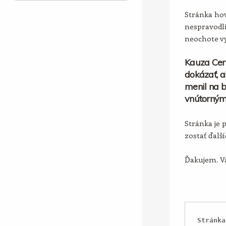
Stránka hov
nespravodli
neochote vy
Kauza Cer
dokázať, a
menil na b
vnútorným
Stránka je 
zostať ďalš
Ďakujem. Vá
Stránka