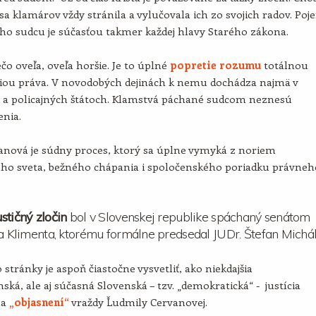
sa klamárov vždy stránila a vylučovala ich zo svojich radov. Poj
ho sudcu je súčasťou takmer každej hlavy Starého zákona.
ečo oveľa, oveľa horšie. Je to úplné
popretie rozumu
totálnou
iou práva. V novodobých dejinách k nemu dochádza najmä v
h a policajných štátoch. Klamstvá páchané sudcom neznesú
enia.
anová je súdny proces, ktorý sa úplne vymyká z noriem
ného sveta, bežného chápania i spoločenského poriadku právneh
stičný zločin
bol v Slovenskej republike spáchaný senátom
ja Klimenta, ktorému formálne predsedal JUDr. Štefan Michál
 stránky je aspoň čiastočne vysvetliť, ako niekdajšia
ská, ale aj súčasná Slovenská – tzv. „demokratická“ - justícia
na
„objasnení“
vraždy Ľudmily Cervanovej.