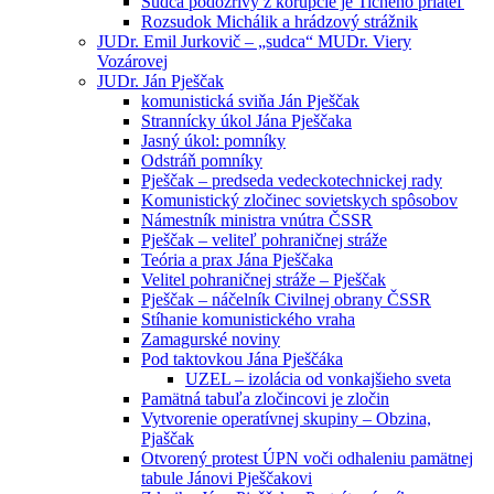
Sudca podozrivý z korupcie je Tichého priateľ
Rozsudok Michálik a hrádzový strážnik
JUDr. Emil Jurkovič – „sudca“ MUDr. Viery
Vozárovej
JUDr. Ján Pješčak
komunistická sviňa Ján Pješčak
Strannícky úkol Jána Pješčaka
Jasný úkol: pomníky
Odstráň pomníky
Pješčak – predseda vedeckotechnickej rady
Komunistický zločinec sovietskych spôsobov
Námestník ministra vnútra ČSSR
Pješčak – veliteľ pohraničnej stráže
Teória a prax Jána Pješčaka
Velitel pohraničnej stráže – Pješčak
Pješčak – náčelník Civilnej obrany ČSSR
Stíhanie komunistického vraha
Zamagurské noviny
Pod taktovkou Jána Pješčáka
UZEL – izolácia od vonkajšieho sveta
Pamätná tabuľa zločincovi je zločin
Vytvorenie operatívnej skupiny – Obzina,
Pjaščak
Otvorený protest ÚPN voči odhaleniu pamätnej
tabule Jánovi Pješčakovi