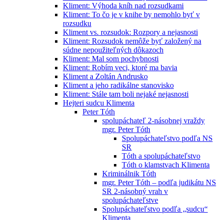
Kliment: Výhoda kníh nad rozsudkami
Kliment: To čo je v knihe by nemohlo byť v
rozsudku
Kliment vs. rozsudok: Rozpory a nejasnosti
Kliment: Rozsudok nemôže byť založený na
súdne nepoužiteľných dôkazoch
Kliment: Mal som pochybnosti
Kliment: Robím veci, ktoré ma bavia
Kliment a Zoltán Andrusko
Kliment a jeho radikálne stanovisko
Kliment: Stále tam boli nejaké nejasnosti
Hejteri sudcu Klimenta
Peter Tóth
spolupáchateľ 2-násobnej vraždy
mgr. Peter Tóth
Spolupáchateľstvo podľa NS
SR
Tóth a spolupáchateľstvo
Tóth o klamstvach Klimenta
Kriminálnik Tóth
mgr. Peter Tóth – podľa judikátu NS
SR 2-násobný vrah v
spolupáchateľstve
Spolupáchateľstvo podľa „sudcu“
Klimenta