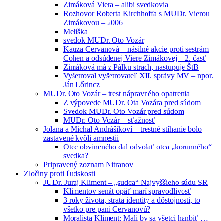
Zimáková Viera – alibi svedkovia
Rozhovor Roberta Kirchhoffa s MUDr. Vierou
Zimákovou – 2006
Meliška
svedok MUDr. Oto Vozár
Kauza Cervanová – násilné akcie proti sestrám
Cohen a odsúdenej Viere Zimákovej – 2. časť
Zimáková má z Pálku strach, nastupuje ŠtB
Vyšetroval vyšetrovateľ XII. správy MV – npor.
Ján Lőrincz
MUDr. Oto Vozár – trest nápravného opatrenia
Z výpovede MUDr. Ota Vozára pred súdom
Svedok MUDr. Oto Vozár pred súdom
MUDr. Oto Vozár – sťažnosť
Jolana a Michal Andrášikoví – trestné stíhanie bolo
zastavené kvôli amnestii
Otec obvineného dal odvolať otca „korunného“
svedka?
Pripravený zoznam Nitranov
Zločiny proti ľudskosti
JUDr. Juraj Kliment – „sudca“ Najvyššieho súdu SR
Klimentov senát opäť marí spravodlivosť
3 roky života, strata identity a dôstojnosti, to
všetko pre pani Cervanovú?
Moralista Kliment: Mali by sa všetci hanbiť …