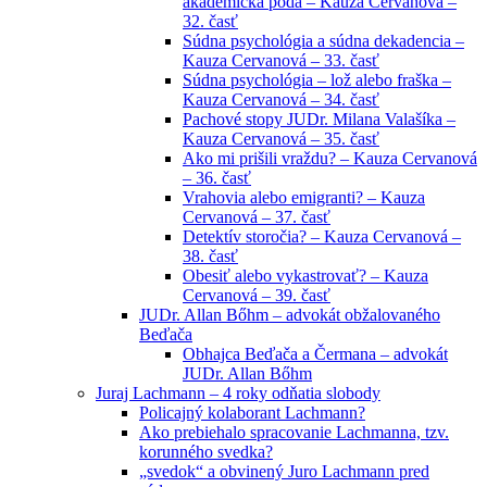
akademická pôda – Kauza Cervanová –
32. časť
Súdna psychológia a súdna dekadencia –
Kauza Cervanová – 33. časť
Súdna psychológia – lož alebo fraška –
Kauza Cervanová – 34. časť
Pachové stopy JUDr. Milana Valašíka –
Kauza Cervanová – 35. časť
Ako mi prišili vraždu? – Kauza Cervanová
– 36. časť
Vrahovia alebo emigranti? – Kauza
Cervanová – 37. časť
Detektív storočia? – Kauza Cervanová –
38. časť
Obesiť alebo vykastrovať? – Kauza
Cervanová – 39. časť
JUDr. Allan Bőhm – advokát obžalovaného
Beďača
Obhajca Beďača a Čermana – advokát
JUDr. Allan Bőhm
Juraj Lachmann – 4 roky odňatia slobody
Policajný kolaborant Lachmann?
Ako prebiehalo spracovanie Lachmanna, tzv.
korunného svedka?
„svedok“ a obvinený Juro Lachmann pred