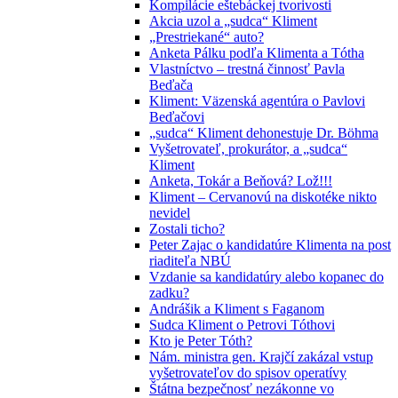
Kompilácie eštebáckej tvorivosti
Akcia uzol a „sudca“ Kliment
„Prestriekané“ auto?
Anketa Pálku podľa Klimenta a Tótha
Vlastníctvo – trestná činnosť Pavla
Beďača
Kliment: Väzenská agentúra o Pavlovi
Beďačovi
„sudca“ Kliment dehonestuje Dr. Böhma
Vyšetrovateľ, prokurátor, a „sudca“
Kliment
Anketa, Tokár a Beňová? Lož!!!
Kliment – Cervanovú na diskotéke nikto
nevidel
Zostali ticho?
Peter Zajac o kandidatúre Klimenta na post
riaditeľa NBÚ
Vzdanie sa kandidatúry alebo kopanec do
zadku?
Andrášik a Kliment s Faganom
Sudca Kliment o Petrovi Tóthovi
Kto je Peter Tóth?
Nám. ministra gen. Krajčí zakázal vstup
vyšetrovateľov do spisov operatívy
Štátna bezpečnosť nezákonne vo