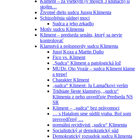
Kliment – za všetkým (v mojich 3 knihách) si
stojím…
Životné dielo sudcu Juraja Klimenta
Schizofrénia súdnej moci
Sudca a jeho zrkadlo
Motív sudcu Klimenta
Kliment – predseda senátu, ktorý sa nevie
kontrolovať
Klamstvá a polopravdy sudcu Klimenta
Juraj Koza a Martin Daňo
Fico vs. Kliment
„Sudca“ Kliment a patologická lož
MUDr. Oto Vozár – sudca Kliment klame
a trepe!
Charakter Kliment
„sudca“ Kliment: Ja Lamačkovi verím
Tridsiate šieste klamstvo, „sudcu“
Klimenta z neho usvedčuje Predseda NS
SR
Kliment – „sudca“ bez právomoci
… s Hatalom sme súdili vraha. Bol som
presvedčený …
normálni recidivisti „sudcu“ Klimenta
Socialistický aj demokratický súd
Demokratický rozsudok sudcu Klimenta