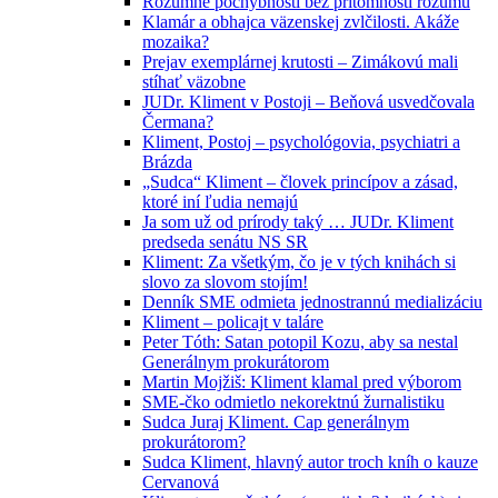
Rozumné pochybnosti bez prítomnosti rozumu
Klamár a obhajca väzenskej zvlčilosti. Akáže
mozaika?
Prejav exemplárnej krutosti – Zimákovú mali
stíhať väzobne
JUDr. Kliment v Postoji – Beňová usvedčovala
Čermana?
Kliment, Postoj – psychológovia, psychiatri a
Brázda
„Sudca“ Kliment – človek princípov a zásad,
ktoré iní ľudia nemajú
Ja som už od prírody taký … JUDr. Kliment
predseda senátu NS SR
Kliment: Za všetkým, čo je v tých knihách si
slovo za slovom stojím!
Denník SME odmieta jednostrannú medializáciu
Kliment – policajt v taláre
Peter Tóth: Satan potopil Kozu, aby sa nestal
Generálnym prokurátorom
Martin Mojžiš: Kliment klamal pred výborom
SME-čko odmietlo nekorektnú žurnalistiku
Sudca Juraj Kliment. Cap generálnym
prokurátorom?
Sudca Kliment, hlavný autor troch kníh o kauze
Cervanová