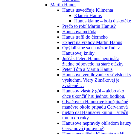
Martin Hanus
Hanus usvedčuje Klimenta
Klamár Hanus
Hanus klame – bola diskotéke
Prečo to robí Martin Hanus?
Hanusova metóda
Hanus trafil do čierneho
Expert na vrahov Martin Hanus
Opýtali sme sa na názor ľudí z
Hanusovej knihy
Juščák Peter: Hanus neprináša
žiadne odpovede na staré otázky
Peter Tóth a Martin Hanus
Hanusove ventilovanie v súvislosti s
výsluchmi Viery Zimákovej je
zvrátené …
Hanusov vlastný gól – alebo ako
chce ukončiť hru jednou bodkou.
Glvačove a Hanusove konšpiračné
manévre okolo prípadu Cervanová
niekto dal Hanusovi knihu – vtlačil
mu ju do ruky
Hanusove nepravdy ohľadom kauzy
Cervanová (upravené)
Hanus usvedčuje Klimenta zo lži