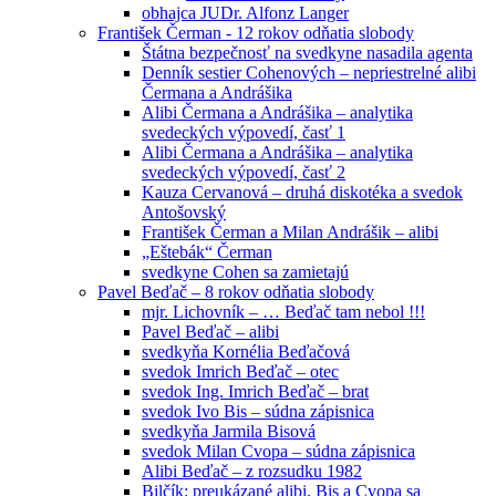
obhajca JUDr. Alfonz Langer
František Čerman - 12 rokov odňatia slobody
Štátna bezpečnosť na svedkyne nasadila agenta
Denník sestier Cohenových – nepriestrelné alibi
Čermana a Andrášika
Alibi Čermana a Andrášika – analytika
svedeckých výpovedí, časť 1
Alibi Čermana a Andrášika – analytika
svedeckých výpovedí, časť 2
Kauza Cervanová – druhá diskotéka a svedok
Antošovský
František Čerman a Milan Andrášik – alibi
„Eštebák“ Čerman
svedkyne Cohen sa zamietajú
Pavel Beďač – 8 rokov odňatia slobody
mjr. Lichovník – … Beďač tam nebol !!!
Pavel Beďač – alibi
svedkyňa Kornélia Beďačová
svedok Imrich Beďač – otec
svedok Ing. Imrich Beďač – brat
svedok Ivo Bis – súdna zápisnica
svedkyňa Jarmila Bisová
svedok Milan Cvopa – súdna zápisnica
Alibi Beďač – z rozsudku 1982
Bilčík: preukázané alibi, Bis a Cvopa sa