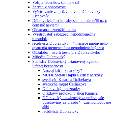
Volajte federálov, šplhnete si!
Zervan v pohotovosti
Vyšetrovanie za príživníctvo – Dúbravický –
Lichovník
Dúbravický: Prosím, aby ste mi netlmočili to, o
čom nič neviem!
Oklamaná a zneužitá matka
Vyšetrovateľ zabezpečí nepodmienečný
rozsudok
recidivista Dúbravický – 4 mesiace nápravného
opatrenia premenené na nepodmienečný trest
Obžaloba – návrh trestu pre Dúbravického
Mihoč a Dubravický
Stanislav Dubravický ustanovený agentom
Štátnej bezpečnosti
Naozaj kričal z narkózy?
MUDr. Štefan Hajdu a krik z narkózy
svedkyňa Katarína Drábeková
svedkyňa Ingrid Čerňáková
Dubravický – poznatky
Otázkový protokol v akcii Kamera
Dúbravický – uväznený za príživu, ale
vyšetrovaný za vraždu? – znehodnocované
alibi
recidivista Dubravický