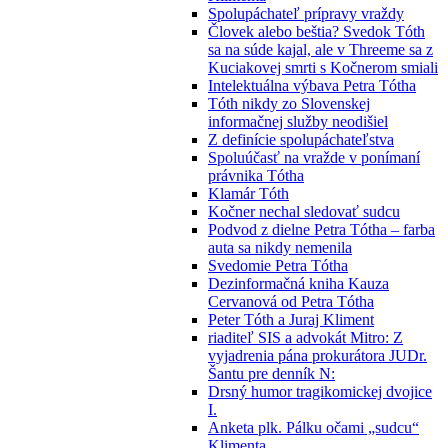
Spolupáchateľ prípravy vraždy
Človek alebo beštia? Svedok Tóth
sa na súde kajal, ale v Threeme sa z
Kuciakovej smrti s Kočnerom smiali
Intelektuálna výbava Petra Tótha
Tóth nikdy zo Slovenskej
informačnej služby neodišiel
Z definície spolupáchateľstva
Spoluúčasť na vražde v ponímaní
právnika Tótha
Klamár Tóth
Kočner nechal sledovať sudcu
Podvod z dielne Petra Tótha – farba
auta sa nikdy nemenila
Svedomie Petra Tótha
Dezinformačná kniha Kauza
Cervanová od Petra Tótha
Peter Tóth a Juraj Kliment
riaditeľ SIS a advokát Mitro: Z
vyjadrenia pána prokurátora JUDr.
Šantu pre denník N:
Drsný humor tragikomickej dvojice
I.
Anketa plk. Pálku očami „sudcu“
Klimenta