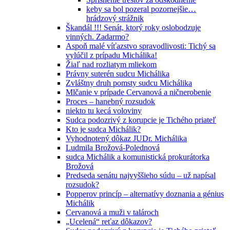
keby sa bol pozeral pozornejšie…
hrádzový strážnik
Škandál !!! Senát, ktorý roky oslobodzuje
vinných. Zadarmo?
Aspoň malé víťazstvo spravodlivosti: Tichý sa
vylúčil z prípadu Michálika!
Žiaľ nad rozliatym mliekom
Právny suterén sudcu Michálika
Zvláštny druh pomsty sudcu Michálika
Mlčanie v prípade Cervanová a ničnerobenie
Proces – hanebný rozsudok
niekto tu kecá voloviny
Sudca podozrivý z korupcie je Tichého priateľ
Kto je sudca Michálik?
Vyhodnotený dôkaz JUDr. Michálika
Ludmila Brožová-Polednová
sudca Michálik a komunistická prokurátorka
Brožová
Predseda senátu najvyššieho súdu – už napísal
rozsudok?
Popperov princíp – alternatívy doznania a génius
Michálik
Cervanová a muži v talároch
„Ucelená“ reťaz dôkazov?