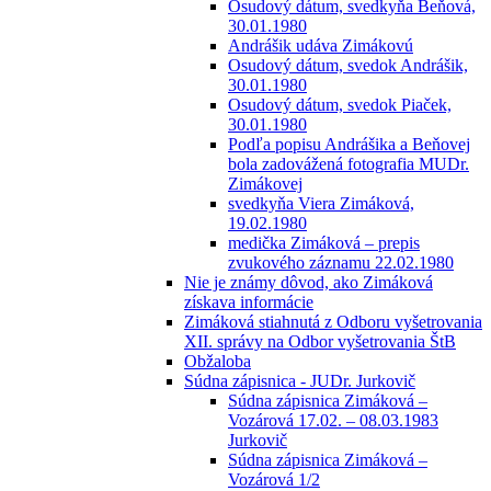
Osudový dátum, svedkyňa Beňová,
30.01.1980
Andrášik udáva Zimákovú
Osudový dátum, svedok Andrášik,
30.01.1980
Osudový dátum, svedok Piaček,
30.01.1980
Podľa popisu Andrášika a Beňovej
bola zadovážená fotografia MUDr.
Zimákovej
svedkyňa Viera Zimáková,
19.02.1980
medička Zimáková – prepis
zvukového záznamu 22.02.1980
Nie je známy dôvod, ako Zimáková
získava informácie
Zimáková stiahnutá z Odboru vyšetrovania
XII. správy na Odbor vyšetrovania ŠtB
Obžaloba
Súdna zápisnica - JUDr. Jurkovič
Súdna zápisnica Zimáková –
Vozárová 17.02. – 08.03.1983
Jurkovič
Súdna zápisnica Zimáková –
Vozárová 1/2