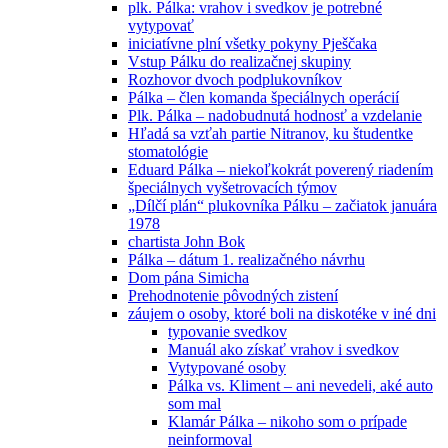
plk. Pálka: vrahov i svedkov je potrebné
vytypovať
iniciatívne plní všetky pokyny Pješčaka
Vstup Pálku do realizačnej skupiny
Rozhovor dvoch podplukovníkov
Pálka – člen komanda špeciálnych operácií
Plk. Pálka – nadobudnutá hodnosť a vzdelanie
Hľadá sa vzťah partie Nitranov, ku študentke
stomatológie
Eduard Pálka – niekoľkokrát poverený riadením
špeciálnych vyšetrovacích týmov
„Dílčí plán“ plukovníka Pálku – začiatok januára
1978
chartista John Bok
Pálka – dátum 1. realizačného návrhu
Dom pána Simicha
Prehodnotenie pôvodných zistení
záujem o osoby, ktoré boli na diskotéke v iné dni
typovanie svedkov
Manuál ako získať vrahov i svedkov
Vytypované osoby
Pálka vs. Kliment – ani nevedeli, aké auto
som mal
Klamár Pálka – nikoho som o prípade
neinformoval