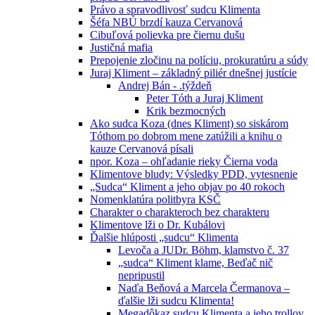
Právo a spravodlivosť sudcu Klimenta
Šéfa NBÚ brzdí kauza Cervanová
Cibuľová polievka pre čiernu dušu
Justičná mafia
Prepojenie zločinu na políciu, prokuratúru a súdy
Juraj Kliment – základný piliér dnešnej justície
Andrej Bán - .týždeň
Peter Tóth a Juraj Kliment
Krik bezmocných
Ako sudca Koza (dnes Kliment) so siskárom
Tóthom po dobrom mene zatúžili a knihu o
kauze Cervanová písali
npor. Koza – ohľadanie rieky Čierna voda
Klimentove bludy: Výsledky PDD, vytesnenie
„Sudca“ Kliment a jeho objav po 40 rokoch
Nomenklatúra politbyra KSČ
Charakter o charakteroch bez charakteru
Klimentove lži o Dr. Kubálovi
Ďalšie hlúposti „sudcu“ Klimenta
Levoča a JUDr. Böhm, klamstvo č. 37
„sudca“ Kliment klame, Beďač nič
nepripustil
Naďa Beňová a Marcela Čermanova –
ďalšie lži sudcu Klimenta!
Megadôkaz sudcu Klimenta a jeho trollov