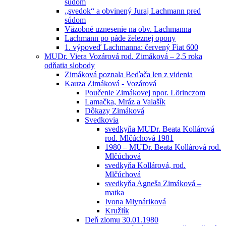
súdom
„svedok“ a obvinený Juraj Lachmann pred
súdom
Väzobné uznesenie na obv. Lachmanna
Lachmann po páde železnej opony
1. výpoveď Lachmanna: červený Fiat 600
MUDr. Viera Vozárová rod. Zimáková – 2,5 roka
odňatia slobody
Zimáková poznala Beďača len z videnia
Kauza Zimáková - Vozárová
Poučenie Zimákovej npor. Lörinczom
Lamačka, Mráz a Valašík
Dôkazy Zimáková
Svedkovia
svedkyňa MUDr. Beata Kollárová
rod. Mlčúchová 1981
1980 – MUDr. Beata Kollárová rod.
Mlčúchová
svedkyňa Kollárová, rod.
Mlčúchová
svedkyňa Agneša Zimáková –
matka
Ivona Mlynáriková
Kružlík
Deň zlomu 30.01.1980