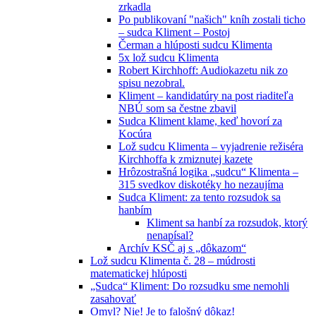
zrkadla
Po publikovaní "našich" kníh zostali ticho
– sudca Kliment – Postoj
Čerman a hlúposti sudcu Klimenta
5x lož sudcu Klimenta
Robert Kirchhoff: Audiokazetu nik zo
spisu nezobral.
Kliment – kandidatúry na post riaditeľa
NBÚ som sa čestne zbavil
Sudca Kliment klame, keď hovorí za
Kocúra
Lož sudcu Klimenta – vyjadrenie režiséra
Kirchhoffa k zmiznutej kazete
Hrôzostrašná logika „sudcu“ Klimenta –
315 svedkov diskotéky ho nezaujíma
Sudca Kliment: za tento rozsudok sa
hanbím
Kliment sa hanbí za rozsudok, ktorý
nenapísal?
Archív KSČ aj s „dôkazom“
Lož sudcu Klimenta č. 28 – múdrosti
matematickej hlúposti
„Sudca“ Kliment: Do rozsudku sme nemohli
zasahovať
Omyl? Nie! Je to falošný dôkaz!