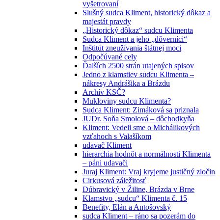
vyšetrovaní
Slušný sudca Kliment, historický dôkaz a
majestát pravdy
„Historický dôkaz“ sudcu Klimenta
Sudca Kliment a jeho „dôverníci“
Inštitút zneužívania štátnej moci
Odpočúvané cely
Ďalších 2500 strán utajených spisov
Jedno z klamstiev sudcu Klimenta –
nákresy Andrášika a Brázdu
Archív KSČ?
Mukloviny sudcu Klimenta?
Sudca Kliment: Zimáková sa priznala
JUDr. Soňa Smolová – dôchodkyňa
Kliment: Vedeli sme o Michálikových
vzťahoch s Valašíkom
udavač Kliment
hierarchia hodnôt a normálnosti Klimenta
– páni udavači
Juraj Kliment: Vraj kryjeme justičný zločin
Cirkusová záležitosť
Dúbravický v Žiline, Brázda v Brne
Klamstvo „sudcu“ Klimenta č. 15
Benefity, Elán a Antošovský
sudca Kliment – ráno sa pozerám do