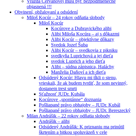
Vražda Cervanovej musí byť bezpodmienečne
objasnená !!!
Obvinení, obžalovaní a odsúdení
Miloš Kocúr – 24 rokov odňatia slobody
Miloš Kocúr
Kocúrove a Dubravického alibi
Alibi Miloša Kocúra – aj s dôkazmi
Alibi Kocúr – objektívne dôkazy
Svedok Jozef Šuba
Alibi Kocúr – svedkovia z pikniku
svedkyňa Luprichová a jej dieťa
svedok Luprich a jeho dieťa
Alibi – súdna zápisnica, Haláchy
Manželia Daňoví a ich dieťa
Odsúdený Kocúr: Hlavu mi tĺkli o stenu,
vrieskali, že ak budem tvrdiť, že som nevinný,
dostanem trest smrti
Sťažnosť JUDr. Kubála
Kocúrove „spontánne“ doznania
Pošliapané právo obhajoby – JUDr. Kubál
Pošliapané právo obhajoby – JUDr. Bereszecký
Milan Andrášik – 22 rokov odňatia slobody
Andrášik – alibi
Odsúdený Andrášik: K priznaniu ma prinútil
škrtením a bitkou spoluväzeň v cele