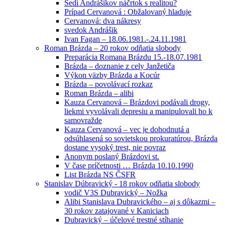
Sedí Andrášikov náčrtok s realitou?
Prípad Cervanová : Obžalovaný hladuje
Cervanová: dva nákresy
svedok Andrášik
Ivan Fagan – 18.06.1981.-.24.11.1981
Roman Brázda – 20 rokov odňatia slobody
Preparácia Romana Brázdu 15.-18.07.1981
Brázda – doznanie z cely Janžetiča
Výkon väzby Brázda a Kocúr
Brázda – povolávací rozkaz
Roman Brázda – alibi
Kauza Cervanová – Brázdovi podávali drogy,
liekmi vyvolávali depresiu a manipulovali ho k
samovražde
Kauza Cervanová – vec je dohodnutá a
odsúhlasená so sovietskou prokuratúrou, Brázda
dostane vysoký trest, nie povraz
Anonym poslaný Brázdovi st.
V čase príčetnosti … Brázda 10.10.1990
List Brázda NS ČSFR
Stanislav Dúbravický - 18 rokov odňatia slobody
vodič V3S Dubravický – Nožka
Alibi Stanislava Dubravického – aj s dôkazmi –
30 rokov zatajované v Kaniciach
Dubravický – účelové trestné stíhanie