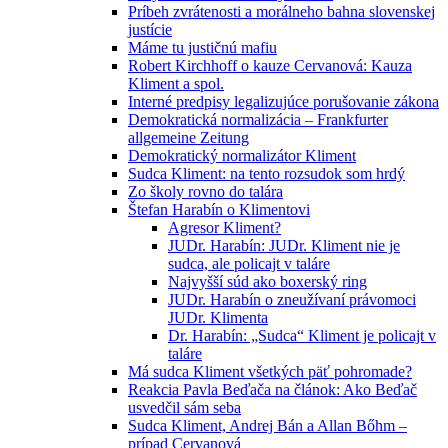
Príbeh zvrátenosti a morálneho bahna slovenskej
justície
Máme tu justičnú mafiu
Robert Kirchhoff o kauze Cervanová: Kauza
Kliment a spol.
Interné predpisy legalizujúce porušovanie zákona
Demokratická normalizácia – Frankfurter
allgemeine Zeitung
Demokratický normalizátor Kliment
Sudca Kliment: na tento rozsudok som hrdý
Zo školy rovno do talára
Štefan Harabín o Klimentovi
Agresor Kliment?
JUDr. Harabín: JUDr. Kliment nie je
sudca, ale policajt v taláre
Najvyšší súd ako boxerský ring
JUDr. Harabín o zneužívaní právomoci
JUDr. Klimenta
Dr. Harabín: „Sudca“ Kliment je policajt v
taláre
Má sudca Kliment všetkých päť pohromade?
Reakcia Pavla Beďača na článok: Ako Beďač
usvedčil sám seba
Sudca Kliment, Andrej Bán a Allan Bőhm –
prípad Cervanová