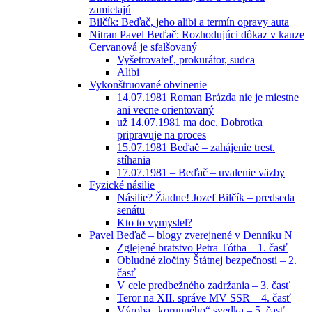
zamietajú
Bilčík: Beďač, jeho alibi a termín opravy auta
Nitran Pavel Beďač: Rozhodujúci dôkaz v kauze
Cervanová je sfalšovaný
Vyšetrovateľ, prokurátor, sudca
Alibi
Vykonštruované obvinenie
14.07.1981 Roman Brázda nie je miestne
ani vecne orientovaný
už 14.07.1981 ma doc. Dobrotka
pripravuje na proces
15.07.1981 Beďač – zahájenie trest.
stíhania
17.07.1981 – Beďač – uvalenie väzby
Fyzické násilie
Násilie? Žiadne! Jozef Bilčík – predseda
senátu
Kto to vymyslel?
Pavel Beďač – blogy zverejnené v Denníku N
Zglejené bratstvo Petra Tótha – 1. časť
Obludné zločiny Štátnej bezpečnosti – 2.
časť
V cele predbežného zadržania – 3. časť
Teror na XII. správe MV SSR – 4. časť
Výroba „korunného“ svedka – 5. časť