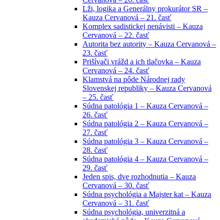
Lži, logika a Generálny prokurátor SR –
Kauza Cervanová – 21. časť
Komplex sadistickej nenávisti – Kauza
Cervanová – 22. časť
Autorita bez autority – Kauza Cervanová –
23. časť
Prišívači vrážd a ich tlačovka – Kauza
Cervanová – 24. časť
Klamstvá na pôde Národnej rady
Slovenskej republiky – Kauza Cervanová
– 25. časť
Súdna patológia 1 – Kauza Cervanová –
26. časť
Súdna patológia 2 – Kauza Cervanová –
27. časť
Súdna patológia 3 – Kauza Cervanová –
28. časť
Súdna patológia 4 – Kauza Cervanová –
29. časť
Jeden spis, dve rozhodnutia – Kauza
Cervanová – 30. časť
Súdna psychológia a Majster kat – Kauza
Cervanová – 31. časť
Súdna psychológia, univerzitná a