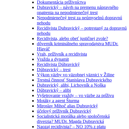
Dokumentácia príživníctva
Dubravický – návrh na premenu nápravného
opatrenia na nepodmienečný trest
Nepodmienečný trest za neúmyselnú dopravnú
nehodu
Recidivista Dubravický – potrestaný za dopravnú
nehodu
Recidivista, alebo obeť justičnej zvole?
dôverník kriminálneho spravodajstva MUDr.
Hlaváč
Vrah, príživník a recidivista
Vražda a dynamit
Recidivista Dúbravický
Dúbravický – trest
Výkon väzby vo väzobnej väznici v Žiline
Trestná činnosť Stanislava Dubravického
Dubravický, alibi, Lichovník a Noška
Dúbravický – alibi
Vyšetrovanie vraždy – vo väzbe za príživu
Motáky a agent Šturma
Miroslav Mihoč alias Dubravický
účelový príživník Dubravický
Socialistická morálka alebo spoločenská
diverzia? MUDr. Magda Dubravická
Naozaj recidivista? – NO 10% z platu