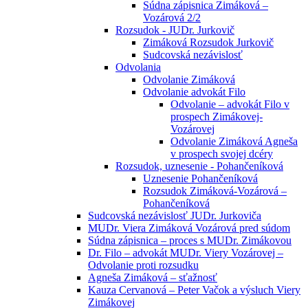
Súdna zápisnica Zimáková –
Vozárová 2/2
Rozsudok - JUDr. Jurkovič
Zimáková Rozsudok Jurkovič
Sudcovská nezávislosť
Odvolania
Odvolanie Zimáková
Odvolanie advokát Filo
Odvolanie – advokát Filo v
prospech Zimákovej-
Vozárovej
Odvolanie Zimáková Agneša
v prospech svojej dcéry
Rozsudok, uznesenie - Pohančeníková
Uznesenie Pohančeníková
Rozsudok Zimáková-Vozárová –
Pohančeníková
Sudcovská nezávislosť JUDr. Jurkoviča
MUDr. Viera Zimáková Vozárová pred súdom
Súdna zápisnica – proces s MUDr. Zimákovou
Dr. Filo – advokát MUDr. Viery Vozárovej –
Odvolanie proti rozsudku
Agneša Zimáková – sťažnosť
Kauza Cervanová – Peter Vačok a výsluch Viery
Zimákovej