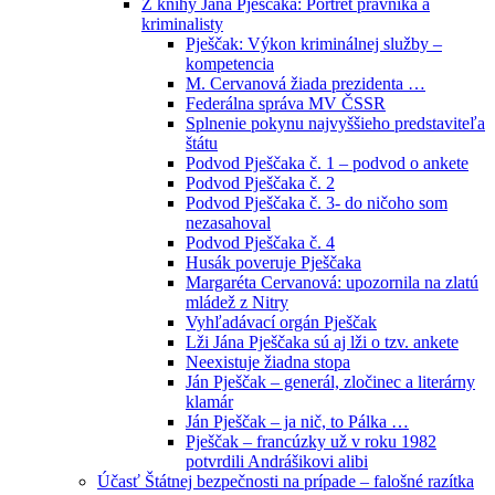
Z knihy Jána Pješčaka: Portrét právníka a
kriminalisty
Pješčak: Výkon kriminálnej služby –
kompetencia
M. Cervanová žiada prezidenta …
Federálna správa MV ČSSR
Splnenie pokynu najvyššieho predstaviteľa
štátu
Podvod Pješčaka č. 1 – podvod o ankete
Podvod Pješčaka č. 2
Podvod Pješčaka č. 3- do ničoho som
nezasahoval
Podvod Pješčaka č. 4
Husák poveruje Pješčaka
Margaréta Cervanová: upozornila na zlatú
mládež z Nitry
Vyhľadávací orgán Pješčak
Lži Jána Pješčaka sú aj lži o tzv. ankete
Neexistuje žiadna stopa
Ján Pješčak – generál, zločinec a literárny
klamár
Ján Pješčak – ja nič, to Pálka …
Pješčak – francúzky už v roku 1982
potvrdili Andrášikovi alibi
Účasť Štátnej bezpečnosti na prípade – falošné razítka