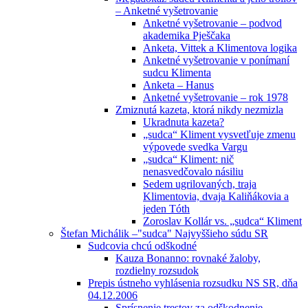
– Anketné vyšetrovanie
Anketné vyšetrovanie – podvod
akademika Pješčaka
Anketa, Vittek a Klimentova logika
Anketné vyšetrovanie v ponímaní
sudcu Klimenta
Anketa – Hanus
Anketné vyšetrovanie – rok 1978
Zmiznutá kazeta, ktorá nikdy nezmizla
Ukradnuta kazeta?
„sudca“ Kliment vysvetľuje zmenu
výpovede svedka Vargu
„sudca“ Kliment: nič
nenasvedčovalo násiliu
Sedem ugrilovaných, traja
Klimentovia, dvaja Kaliňákovia a
jeden Tóth
Zoroslav Kollár vs. „sudca“ Kliment
Štefan Michálik –"sudca" Najvyššieho súdu SR
Sudcovia chcú odškodné
Kauza Bonanno: rovnaké žaloby,
rozdielny rozsudok
Prepis ústneho vyhlásenia rozsudku NS SR, dňa
04.12.2006
Sprísnenie trestov za odškodnenie