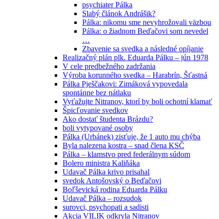
psychiater Pálka
Slabý článok Andrášik?
Pálka: nikomu sme nevyhrožovali väzbou
Pálka: o žiadnom Beďačovi som nevedel
…
Zbavenie sa svedka a následné opíjanie
Realizačný plán plk. Eduarda Pálku – jún 1978
V cele predbežného zadržania
Výroba korunného svedka – Harabrín, Šťastná
Pálka Pješčakovi: Zimáková vypovedala
spontánne bez nátlaku
Vyťažujte Nitranov, ktorí by boli ochotní klamať
Špicľovanie svedkov
Ako dostať študenta Brázdu?
boli vytypované osoby
Pálka (Urbánek) zisťuje, že 1 auto mu chýba
Byla nalezena kostra – snad člena KSČ
Pálka – klamstvo pred federálnym súdom
Bolero ministra Kaliňáka
Udavač Pálka krivo prisahal
svedok Antošovský o Beďačovi
Boľševická rodina Eduarda Pálku
Udavač Pálka – rozsudok
surovci, psychopati a sadisti
Akcia VILIK odkryla Nitranov