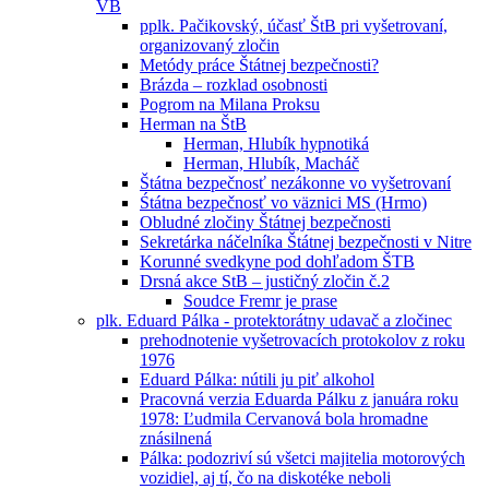
VB
pplk. Pačikovský, účasť ŠtB pri vyšetrovaní,
organizovaný zločin
Metódy práce Štátnej bezpečnosti?
Brázda – rozklad osobnosti
Pogrom na Milana Proksu
Herman na ŠtB
Herman, Hlubík hypnotiká
Herman, Hlubík, Macháč
Štátna bezpečnosť nezákonne vo vyšetrovaní
Śtátna bezpečnosť vo väznici MS (Hrmo)
Obludné zločiny Štátnej bezpečnosti
Sekretárka náčelníka Štátnej bezpečnosti v Nitre
Korunné svedkyne pod dohľadom ŠTB
Drsná akce StB – justičný zločin č.2
Soudce Fremr je prase
plk. Eduard Pálka - protektorátny udavač a zločinec
prehodnotenie vyšetrovacích protokolov z roku
1976
Eduard Pálka: nútili ju piť alkohol
Pracovná verzia Eduarda Pálku z januára roku
1978: Ľudmila Cervanová bola hromadne
znásilnená
Pálka: podozriví sú všetci majitelia motorových
vozidiel, aj tí, čo na diskotéke neboli