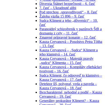
Diverzia Štátnej bezpečnosti – 6. časť
7. časť – Ukradnuté alibi
Pod strechou „spravodlivosti“ – 8. časť
Žaloba väzňa 15 896 – 9. časť
Sudca Kliment a jeho „dôverníci“ – 10.
časť
Paranoidný schizofrenik v pazúroch ŠtB a
doznania z cely – 11. časť
Zmarené prípravné konanie – 12. časť
Kauza Cervanová – Posolstvo Petra Tótha
– 13. časť
Kauza Cervanová – „Sudca“ Kliment a
jeho klamstvá – 14. časť
Kauza Cervanová – Majestát pravdy
„sudcu“ Klimenta – 15. časť
Kauza Cervanová – Kompiláty eštebáckej
tvorivosti – 16. časť
Sudca Kliment, čo odpoveď to klamstvo –
Kauza Cervanová – 17. časť
Detektor lží, polygraf, veda a paveda –
Kauza Cervanová – 18. časť
Bezcharakterné, nehodné a podlé – Kauza
Cervanová – 19. časť
Generálny prokurátor Kliment? – Kauza
Cervanová – 20. časť