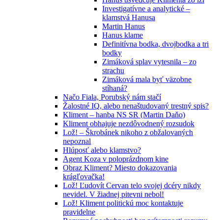
Investigatívne a analytické –
klamstvá Hanusa
Martin Hanus
Hanus klame
Definitívna bodka, dvojbodka a tri
bodky
Zimáková splav vytesnila – zo
strachu
Zimáková mala byť väzobne
stíhaná?
Načo Fiala, Porubský nám stačí
Žalostné IQ, alebo nenaštudovaný trestný spis?
Kliment – hanba NS SR (Martin Daňo)
Kliment obhajuje nezdôvodnený rozsudok
Lož! – Škrobánek nikoho z obžalovaných
nepoznal
Hlúposť alebo klamstvo?
Agent Koza v poloprázdnom kine
Obraz Kliment? Miesto dokazovania
krágľovačka!
Lož! Ľudovít Cervan telo svojej dcéry nikdy
nevidel. V žiadnej pitevni nebol!
Lož! Kliment politickú moc kontaktuje
pravidelne