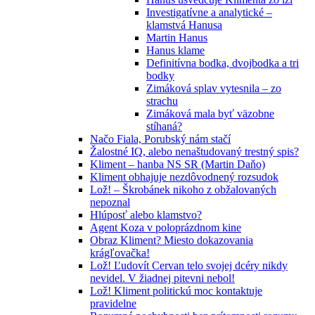
Investigatívne a analytické –
klamstvá Hanusa
Martin Hanus
Hanus klame
Definitívna bodka, dvojbodka a tri
bodky
Zimáková splav vytesnila – zo
strachu
Zimáková mala byť väzobne
stíhaná?
Načo Fiala, Porubský nám stačí
Žalostné IQ, alebo nenaštudovaný trestný spis?
Kliment – hanba NS SR (Martin Daňo)
Kliment obhajuje nezdôvodnený rozsudok
Lož! – Škrobánek nikoho z obžalovaných
nepoznal
Hlúposť alebo klamstvo?
Agent Koza v poloprázdnom kine
Obraz Kliment? Miesto dokazovania
krágľovačka!
Lož! Ľudovít Cervan telo svojej dcéry nikdy
nevidel. V žiadnej pitevni nebol!
Lož! Kliment politickú moc kontaktuje
pravidelne