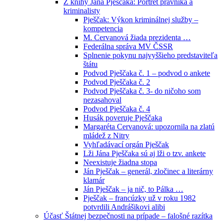
Z knihy Jána Pješčaka: Portrét právníka a
kriminalisty
Pješčak: Výkon kriminálnej služby –
kompetencia
M. Cervanová žiada prezidenta …
Federálna správa MV ČSSR
Splnenie pokynu najvyššieho predstaviteľa
štátu
Podvod Pješčaka č. 1 – podvod o ankete
Podvod Pješčaka č. 2
Podvod Pješčaka č. 3- do ničoho som
nezasahoval
Podvod Pješčaka č. 4
Husák poveruje Pješčaka
Margaréta Cervanová: upozornila na zlatú
mládež z Nitry
Vyhľadávací orgán Pješčak
Lži Jána Pješčaka sú aj lži o tzv. ankete
Neexistuje žiadna stopa
Ján Pješčak – generál, zločinec a literárny
klamár
Ján Pješčak – ja nič, to Pálka …
Pješčak – francúzky už v roku 1982
potvrdili Andrášikovi alibi
Účasť Štátnej bezpečnosti na prípade – falošné razítka