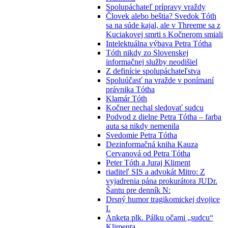
Spolupáchateľ prípravy vraždy
Človek alebo beštia? Svedok Tóth
sa na súde kajal, ale v Threeme sa z
Kuciakovej smrti s Kočnerom smiali
Intelektuálna výbava Petra Tótha
Tóth nikdy zo Slovenskej
informačnej služby neodišiel
Z definície spolupáchateľstva
Spoluúčasť na vražde v ponímaní
právnika Tótha
Klamár Tóth
Kočner nechal sledovať sudcu
Podvod z dielne Petra Tótha – farba
auta sa nikdy nemenila
Svedomie Petra Tótha
Dezinformačná kniha Kauza
Cervanová od Petra Tótha
Peter Tóth a Juraj Kliment
riaditeľ SIS a advokát Mitro: Z
vyjadrenia pána prokurátora JUDr.
Šantu pre denník N:
Drsný humor tragikomickej dvojice
I.
Anketa plk. Pálku očami „sudcu“
Klimenta