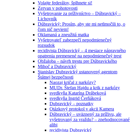
Volajte federálov, šplhnete si!
Zervan v pohotovosti
Vyšetrovanie za príživníctvo – Dúbravický –
Lichovník
Dúbravický: Prosím, aby ste mi netlmočili to, o
čom nič neviem!
Oklamaná a zneužitá matka
Vyšetrovateľ zabezpečí nepodmienečný
rozsudok
recidivista Dúbravický – 4 mesiace nápravného
opatrenia premenené na nepodmienečný trest
Obžaloba – návrh trestu pre Dúbravického
Mihoč a Dubravický
Stanislav Dubravický ustanovený agentom
Štátnej bezpečnosti
Naozaj kričal z narkózy?
MUDr. Štefan Hajdu a krik z narkózy
svedkyňa Katarína Drábeková
svedkyňa Ingrid Čerňáková
Dubravický – poznatky
Otázkový protokol v akcii Kamera
Dúbravický – uväznený za príživu, ale
vyšetrovaný za vraždu? – znehodnocované
alibi
recidivista Dubravický