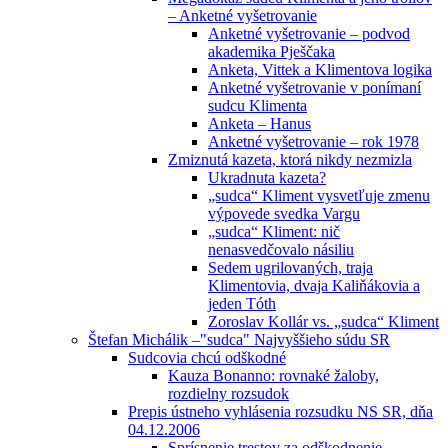
– Anketné vyšetrovanie
Anketné vyšetrovanie – podvod
akademika Pješčaka
Anketa, Vittek a Klimentova logika
Anketné vyšetrovanie v ponímaní
sudcu Klimenta
Anketa – Hanus
Anketné vyšetrovanie – rok 1978
Zmiznutá kazeta, ktorá nikdy nezmizla
Ukradnuta kazeta?
„sudca“ Kliment vysvetľuje zmenu
výpovede svedka Vargu
„sudca“ Kliment: nič
nenasvedčovalo násiliu
Sedem ugrilovaných, traja
Klimentovia, dvaja Kaliňákovia a
jeden Tóth
Zoroslav Kollár vs. „sudca“ Kliment
Štefan Michálik –"sudca" Najvyššieho súdu SR
Sudcovia chcú odškodné
Kauza Bonanno: rovnaké žaloby,
rozdielny rozsudok
Prepis ústneho vyhlásenia rozsudku NS SR, dňa
04.12.2006
Sprísnenie trestov za odškodnenie