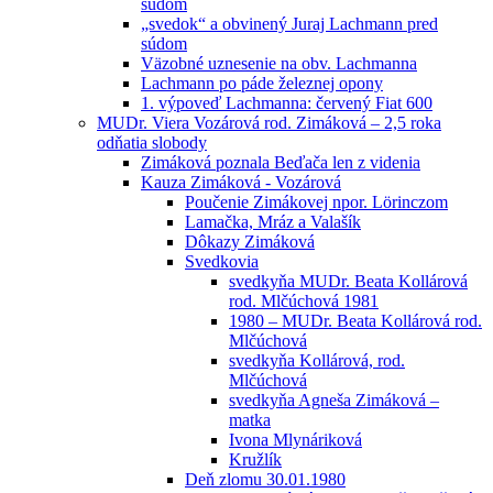
súdom
„svedok“ a obvinený Juraj Lachmann pred
súdom
Väzobné uznesenie na obv. Lachmanna
Lachmann po páde železnej opony
1. výpoveď Lachmanna: červený Fiat 600
MUDr. Viera Vozárová rod. Zimáková – 2,5 roka
odňatia slobody
Zimáková poznala Beďača len z videnia
Kauza Zimáková - Vozárová
Poučenie Zimákovej npor. Lörinczom
Lamačka, Mráz a Valašík
Dôkazy Zimáková
Svedkovia
svedkyňa MUDr. Beata Kollárová
rod. Mlčúchová 1981
1980 – MUDr. Beata Kollárová rod.
Mlčúchová
svedkyňa Kollárová, rod.
Mlčúchová
svedkyňa Agneša Zimáková –
matka
Ivona Mlynáriková
Kružlík
Deň zlomu 30.01.1980