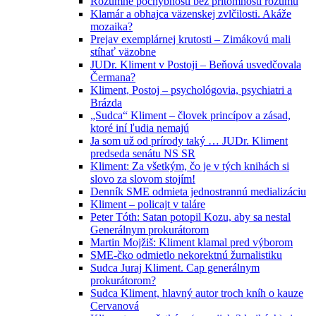
Rozumné pochybnosti bez prítomnosti rozumu
Klamár a obhajca väzenskej zvlčilosti. Akáže
mozaika?
Prejav exemplárnej krutosti – Zimákovú mali
stíhať väzobne
JUDr. Kliment v Postoji – Beňová usvedčovala
Čermana?
Kliment, Postoj – psychológovia, psychiatri a
Brázda
„Sudca“ Kliment – človek princípov a zásad,
ktoré iní ľudia nemajú
Ja som už od prírody taký … JUDr. Kliment
predseda senátu NS SR
Kliment: Za všetkým, čo je v tých knihách si
slovo za slovom stojím!
Denník SME odmieta jednostrannú medializáciu
Kliment – policajt v taláre
Peter Tóth: Satan potopil Kozu, aby sa nestal
Generálnym prokurátorom
Martin Mojžiš: Kliment klamal pred výborom
SME-čko odmietlo nekorektnú žurnalistiku
Sudca Juraj Kliment. Cap generálnym
prokurátorom?
Sudca Kliment, hlavný autor troch kníh o kauze
Cervanová