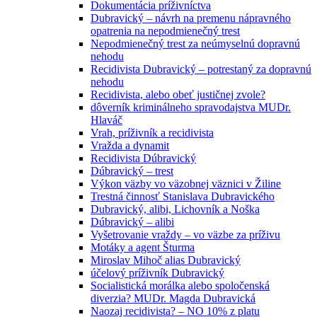
Dokumentácia príživníctva
Dubravický – návrh na premenu nápravného
opatrenia na nepodmienečný trest
Nepodmienečný trest za neúmyselnú dopravnú
nehodu
Recidivista Dubravický – potrestaný za dopravnú
nehodu
Recidivista, alebo obeť justičnej zvole?
dôverník kriminálneho spravodajstva MUDr.
Hlaváč
Vrah, príživník a recidivista
Vražda a dynamit
Recidivista Dúbravický
Dúbravický – trest
Výkon väzby vo väzobnej väznici v Žiline
Trestná činnosť Stanislava Dubravického
Dubravický, alibi, Lichovník a Noška
Dúbravický – alibi
Vyšetrovanie vraždy – vo väzbe za príživu
Motáky a agent Šturma
Miroslav Mihoč alias Dubravický
účelový príživník Dubravický
Socialistická morálka alebo spoločenská
diverzia? MUDr. Magda Dubravická
Naozaj recidivista? – NO 10% z platu