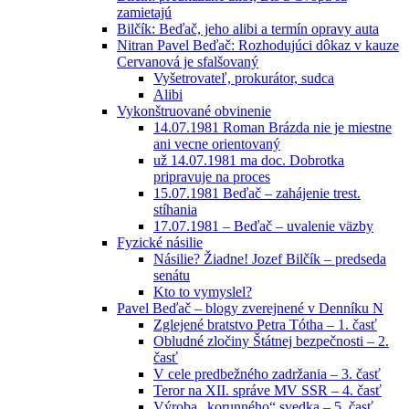
zamietajú
Bilčík: Beďač, jeho alibi a termín opravy auta
Nitran Pavel Beďač: Rozhodujúci dôkaz v kauze
Cervanová je sfalšovaný
Vyšetrovateľ, prokurátor, sudca
Alibi
Vykonštruované obvinenie
14.07.1981 Roman Brázda nie je miestne
ani vecne orientovaný
už 14.07.1981 ma doc. Dobrotka
pripravuje na proces
15.07.1981 Beďač – zahájenie trest.
stíhania
17.07.1981 – Beďač – uvalenie väzby
Fyzické násilie
Násilie? Žiadne! Jozef Bilčík – predseda
senátu
Kto to vymyslel?
Pavel Beďač – blogy zverejnené v Denníku N
Zglejené bratstvo Petra Tótha – 1. časť
Obludné zločiny Štátnej bezpečnosti – 2.
časť
V cele predbežného zadržania – 3. časť
Teror na XII. správe MV SSR – 4. časť
Výroba „korunného“ svedka – 5. časť