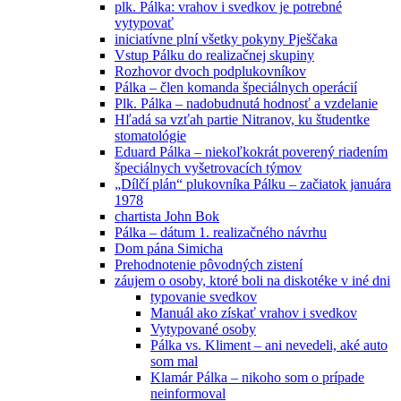
plk. Pálka: vrahov i svedkov je potrebné
vytypovať
iniciatívne plní všetky pokyny Pješčaka
Vstup Pálku do realizačnej skupiny
Rozhovor dvoch podplukovníkov
Pálka – člen komanda špeciálnych operácií
Plk. Pálka – nadobudnutá hodnosť a vzdelanie
Hľadá sa vzťah partie Nitranov, ku študentke
stomatológie
Eduard Pálka – niekoľkokrát poverený riadením
špeciálnych vyšetrovacích týmov
„Dílčí plán“ plukovníka Pálku – začiatok januára
1978
chartista John Bok
Pálka – dátum 1. realizačného návrhu
Dom pána Simicha
Prehodnotenie pôvodných zistení
záujem o osoby, ktoré boli na diskotéke v iné dni
typovanie svedkov
Manuál ako získať vrahov i svedkov
Vytypované osoby
Pálka vs. Kliment – ani nevedeli, aké auto
som mal
Klamár Pálka – nikoho som o prípade
neinformoval