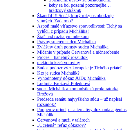
keby sa bol pozeral pozornejšie…
hrádzový strážnik
Škandál !!! Senát, ktorý roky oslobodzuje
vinných. Zadarmo?
Aspoň malé víťazstvo spravodlivosti: Tichý sa
vylúčil z prípadu Michálika!
Žiaľ nad rozliatym mliekom
Právny suterén sudcu Michálika
Zvláštny druh pomsty sudcu Michálika
Mlčanie v prípade Cervanová a ničnerobenie
Proces – hanebný rozsudok
niekto tu kecá voloviny
Sudca podozrivý z korupcie je Tichého priateľ
Kto je sudca Michálik?
Vyhodnotený dôkaz JUDr. Michálika
Ludmila Brožová-Polednová
sudca Michálik a komunistická prokurátorka
Brožová
Predseda senátu najvyššieho súdu – už napísal
rozsudok?
Popperov princíp – alternatívy doznania a génius
Michálik
Cervanová a muži v talároch
„Ucelená“ reťaz dôkazov?