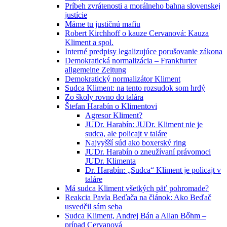
Príbeh zvrátenosti a morálneho bahna slovenskej
justície
Máme tu justičnú mafiu
Robert Kirchhoff o kauze Cervanová: Kauza
Kliment a spol.
Interné predpisy legalizujúce porušovanie zákona
Demokratická normalizácia – Frankfurter
allgemeine Zeitung
Demokratický normalizátor Kliment
Sudca Kliment: na tento rozsudok som hrdý
Zo školy rovno do talára
Štefan Harabín o Klimentovi
Agresor Kliment?
JUDr. Harabín: JUDr. Kliment nie je
sudca, ale policajt v taláre
Najvyšší súd ako boxerský ring
JUDr. Harabín o zneužívaní právomoci
JUDr. Klimenta
Dr. Harabín: „Sudca“ Kliment je policajt v
taláre
Má sudca Kliment všetkých päť pohromade?
Reakcia Pavla Beďača na článok: Ako Beďač
usvedčil sám seba
Sudca Kliment, Andrej Bán a Allan Bőhm –
prípad Cervanová