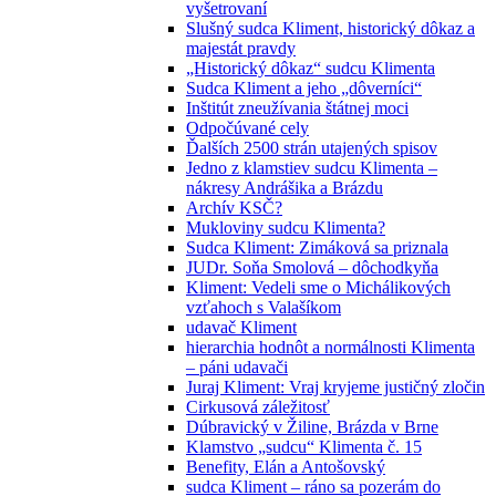
vyšetrovaní
Slušný sudca Kliment, historický dôkaz a
majestát pravdy
„Historický dôkaz“ sudcu Klimenta
Sudca Kliment a jeho „dôverníci“
Inštitút zneužívania štátnej moci
Odpočúvané cely
Ďalších 2500 strán utajených spisov
Jedno z klamstiev sudcu Klimenta –
nákresy Andrášika a Brázdu
Archív KSČ?
Mukloviny sudcu Klimenta?
Sudca Kliment: Zimáková sa priznala
JUDr. Soňa Smolová – dôchodkyňa
Kliment: Vedeli sme o Michálikových
vzťahoch s Valašíkom
udavač Kliment
hierarchia hodnôt a normálnosti Klimenta
– páni udavači
Juraj Kliment: Vraj kryjeme justičný zločin
Cirkusová záležitosť
Dúbravický v Žiline, Brázda v Brne
Klamstvo „sudcu“ Klimenta č. 15
Benefity, Elán a Antošovský
sudca Kliment – ráno sa pozerám do