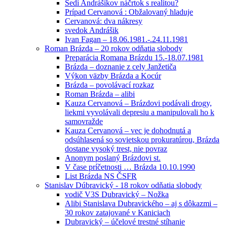
Sedí Andrášikov náčrtok s realitou?
Prípad Cervanová : Obžalovaný hladuje
Cervanová: dva nákresy
svedok Andrášik
Ivan Fagan – 18.06.1981.-.24.11.1981
Roman Brázda – 20 rokov odňatia slobody
Preparácia Romana Brázdu 15.-18.07.1981
Brázda – doznanie z cely Janžetiča
Výkon väzby Brázda a Kocúr
Brázda – povolávací rozkaz
Roman Brázda – alibi
Kauza Cervanová – Brázdovi podávali drogy,
liekmi vyvolávali depresiu a manipulovali ho k
samovražde
Kauza Cervanová – vec je dohodnutá a
odsúhlasená so sovietskou prokuratúrou, Brázda
dostane vysoký trest, nie povraz
Anonym poslaný Brázdovi st.
V čase príčetnosti … Brázda 10.10.1990
List Brázda NS ČSFR
Stanislav Dúbravický - 18 rokov odňatia slobody
vodič V3S Dubravický – Nožka
Alibi Stanislava Dubravického – aj s dôkazmi –
30 rokov zatajované v Kaniciach
Dubravický – účelové trestné stíhanie