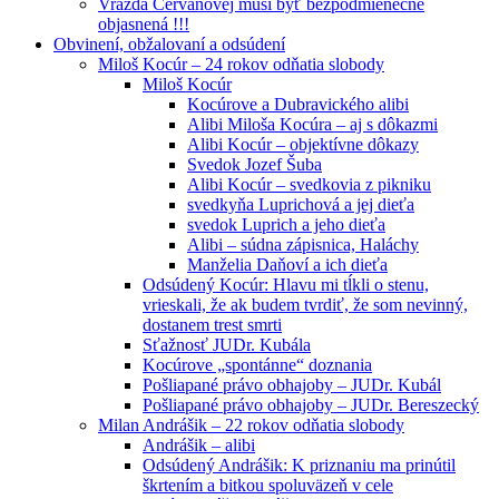
Vražda Cervanovej musí byť bezpodmienečne
objasnená !!!
Obvinení, obžalovaní a odsúdení
Miloš Kocúr – 24 rokov odňatia slobody
Miloš Kocúr
Kocúrove a Dubravického alibi
Alibi Miloša Kocúra – aj s dôkazmi
Alibi Kocúr – objektívne dôkazy
Svedok Jozef Šuba
Alibi Kocúr – svedkovia z pikniku
svedkyňa Luprichová a jej dieťa
svedok Luprich a jeho dieťa
Alibi – súdna zápisnica, Haláchy
Manželia Daňoví a ich dieťa
Odsúdený Kocúr: Hlavu mi tĺkli o stenu,
vrieskali, že ak budem tvrdiť, že som nevinný,
dostanem trest smrti
Sťažnosť JUDr. Kubála
Kocúrove „spontánne“ doznania
Pošliapané právo obhajoby – JUDr. Kubál
Pošliapané právo obhajoby – JUDr. Bereszecký
Milan Andrášik – 22 rokov odňatia slobody
Andrášik – alibi
Odsúdený Andrášik: K priznaniu ma prinútil
škrtením a bitkou spoluväzeň v cele