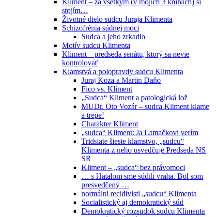
Kliment – za všetkým (v mojich 3 knihách) si
stojím…
Životné dielo sudcu Juraja Klimenta
Schizofrénia súdnej moci
Sudca a jeho zrkadlo
Motív sudcu Klimenta
Kliment – predseda senátu, ktorý sa nevie
kontrolovať
Klamstvá a polopravdy sudcu Klimenta
Juraj Koza a Martin Daňo
Fico vs. Kliment
„Sudca“ Kliment a patologická lož
MUDr. Oto Vozár – sudca Kliment klame
a trepe!
Charakter Kliment
„sudca“ Kliment: Ja Lamačkovi verím
Tridsiate šieste klamstvo, „sudcu“
Klimenta z neho usvedčuje Predseda NS
SR
Kliment – „sudca“ bez právomoci
… s Hatalom sme súdili vraha. Bol som
presvedčený …
normálni recidivisti „sudcu“ Klimenta
Socialistický aj demokratický súd
Demokratický rozsudok sudcu Klimenta