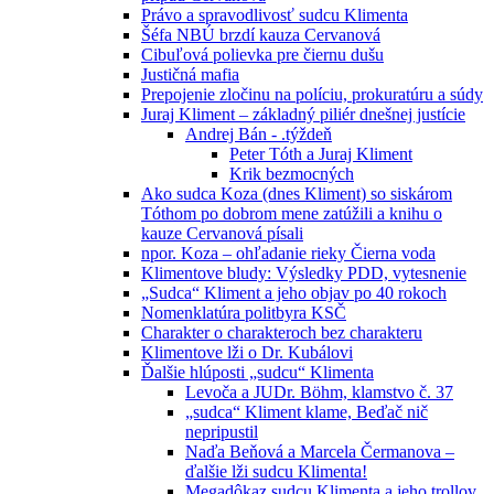
Právo a spravodlivosť sudcu Klimenta
Šéfa NBÚ brzdí kauza Cervanová
Cibuľová polievka pre čiernu dušu
Justičná mafia
Prepojenie zločinu na políciu, prokuratúru a súdy
Juraj Kliment – základný piliér dnešnej justície
Andrej Bán - .týždeň
Peter Tóth a Juraj Kliment
Krik bezmocných
Ako sudca Koza (dnes Kliment) so siskárom
Tóthom po dobrom mene zatúžili a knihu o
kauze Cervanová písali
npor. Koza – ohľadanie rieky Čierna voda
Klimentove bludy: Výsledky PDD, vytesnenie
„Sudca“ Kliment a jeho objav po 40 rokoch
Nomenklatúra politbyra KSČ
Charakter o charakteroch bez charakteru
Klimentove lži o Dr. Kubálovi
Ďalšie hlúposti „sudcu“ Klimenta
Levoča a JUDr. Böhm, klamstvo č. 37
„sudca“ Kliment klame, Beďač nič
nepripustil
Naďa Beňová a Marcela Čermanova –
ďalšie lži sudcu Klimenta!
Megadôkaz sudcu Klimenta a jeho trollov