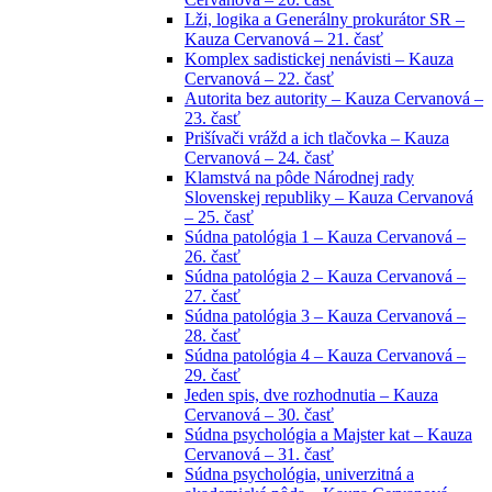
Lži, logika a Generálny prokurátor SR –
Kauza Cervanová – 21. časť
Komplex sadistickej nenávisti – Kauza
Cervanová – 22. časť
Autorita bez autority – Kauza Cervanová –
23. časť
Prišívači vrážd a ich tlačovka – Kauza
Cervanová – 24. časť
Klamstvá na pôde Národnej rady
Slovenskej republiky – Kauza Cervanová
– 25. časť
Súdna patológia 1 – Kauza Cervanová –
26. časť
Súdna patológia 2 – Kauza Cervanová –
27. časť
Súdna patológia 3 – Kauza Cervanová –
28. časť
Súdna patológia 4 – Kauza Cervanová –
29. časť
Jeden spis, dve rozhodnutia – Kauza
Cervanová – 30. časť
Súdna psychológia a Majster kat – Kauza
Cervanová – 31. časť
Súdna psychológia, univerzitná a