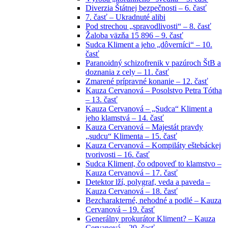
Diverzia Štátnej bezpečnosti – 6. časť
7. časť – Ukradnuté alibi
Pod strechou „spravodlivosti“ – 8. časť
Žaloba väzňa 15 896 – 9. časť
Sudca Kliment a jeho „dôverníci“ – 10.
časť
Paranoidný schizofrenik v pazúroch ŠtB a
doznania z cely – 11. časť
Zmarené prípravné konanie – 12. časť
Kauza Cervanová – Posolstvo Petra Tótha
– 13. časť
Kauza Cervanová – „Sudca“ Kliment a
jeho klamstvá – 14. časť
Kauza Cervanová – Majestát pravdy
„sudcu“ Klimenta – 15. časť
Kauza Cervanová – Kompiláty eštebáckej
tvorivosti – 16. časť
Sudca Kliment, čo odpoveď to klamstvo –
Kauza Cervanová – 17. časť
Detektor lží, polygraf, veda a paveda –
Kauza Cervanová – 18. časť
Bezcharakterné, nehodné a podlé – Kauza
Cervanová – 19. časť
Generálny prokurátor Kliment? – Kauza
Cervanová – 20. časť