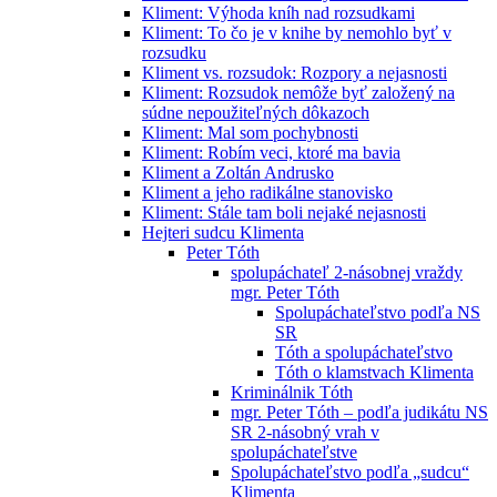
Kliment: Výhoda kníh nad rozsudkami
Kliment: To čo je v knihe by nemohlo byť v
rozsudku
Kliment vs. rozsudok: Rozpory a nejasnosti
Kliment: Rozsudok nemôže byť založený na
súdne nepoužiteľných dôkazoch
Kliment: Mal som pochybnosti
Kliment: Robím veci, ktoré ma bavia
Kliment a Zoltán Andrusko
Kliment a jeho radikálne stanovisko
Kliment: Stále tam boli nejaké nejasnosti
Hejteri sudcu Klimenta
Peter Tóth
spolupáchateľ 2-násobnej vraždy
mgr. Peter Tóth
Spolupáchateľstvo podľa NS
SR
Tóth a spolupáchateľstvo
Tóth o klamstvach Klimenta
Kriminálnik Tóth
mgr. Peter Tóth – podľa judikátu NS
SR 2-násobný vrah v
spolupáchateľstve
Spolupáchateľstvo podľa „sudcu“
Klimenta