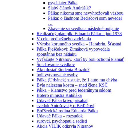
psychiater Pálka
Slabý článok Andrášik?
Pálka: nikomu sme nevyhrožovali väzbou
Pálka: o žiadnom Beďačovi som nevedel
…
Zbavenie sa svedka a následné opíjanie
Realizačný plán plk. Eduarda Pálku – jún 1978
V cele predbežného zadržania
Výroba korunného svedka – Harabrín, Šťastná
Pálka Pješčakovi: Zimáková vypovedala
spontánne bez nátlaku
Vyťažujte Nitranov, ktorí by boli ochotní klamať
Špicľovanie svedkov
Ako dostať študenta Brázdu?
boli vytypované osoby
Pálka (Urbánek) zisťuje, že 1 auto mu chýba
Byla nalezena kostra – snad člena KSČ
Pálka – klamstvo pred federálnym súdom
Bolero ministra Kaliňáka
Udavač Pálka krivo prisahal
svedok Antošovský o Beďačovi
Boľševická rodina Eduarda Pálku
Udavač Pálka – rozsudok
surovci, psychopati a sadisti
Akcia VILIK odkryla Nitranov