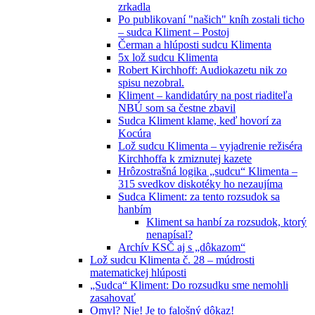
zrkadla
Po publikovaní "našich" kníh zostali ticho
– sudca Kliment – Postoj
Čerman a hlúposti sudcu Klimenta
5x lož sudcu Klimenta
Robert Kirchhoff: Audiokazetu nik zo
spisu nezobral.
Kliment – kandidatúry na post riaditeľa
NBÚ som sa čestne zbavil
Sudca Kliment klame, keď hovorí za
Kocúra
Lož sudcu Klimenta – vyjadrenie režiséra
Kirchhoffa k zmiznutej kazete
Hrôzostrašná logika „sudcu“ Klimenta –
315 svedkov diskotéky ho nezaujíma
Sudca Kliment: za tento rozsudok sa
hanbím
Kliment sa hanbí za rozsudok, ktorý
nenapísal?
Archív KSČ aj s „dôkazom“
Lož sudcu Klimenta č. 28 – múdrosti
matematickej hlúposti
„Sudca“ Kliment: Do rozsudku sme nemohli
zasahovať
Omyl? Nie! Je to falošný dôkaz!