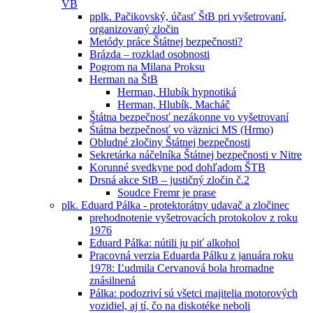
VB
pplk. Pačikovský, účasť ŠtB pri vyšetrovaní,
organizovaný zločin
Metódy práce Štátnej bezpečnosti?
Brázda – rozklad osobnosti
Pogrom na Milana Proksu
Herman na ŠtB
Herman, Hlubík hypnotiká
Herman, Hlubík, Macháč
Štátna bezpečnosť nezákonne vo vyšetrovaní
Śtátna bezpečnosť vo väznici MS (Hrmo)
Obludné zločiny Štátnej bezpečnosti
Sekretárka náčelníka Štátnej bezpečnosti v Nitre
Korunné svedkyne pod dohľadom ŠTB
Drsná akce StB – justičný zločin č.2
Soudce Fremr je prase
plk. Eduard Pálka - protektorátny udavač a zločinec
prehodnotenie vyšetrovacích protokolov z roku
1976
Eduard Pálka: nútili ju piť alkohol
Pracovná verzia Eduarda Pálku z januára roku
1978: Ľudmila Cervanová bola hromadne
znásilnená
Pálka: podozriví sú všetci majitelia motorových
vozidiel, aj tí, čo na diskotéke neboli