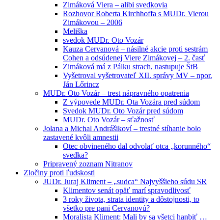
Zimáková Viera – alibi svedkovia
Rozhovor Roberta Kirchhoffa s MUDr. Vierou
Zimákovou – 2006
Meliška
svedok MUDr. Oto Vozár
Kauza Cervanová – násilné akcie proti sestrám
Cohen a odsúdenej Viere Zimákovej – 2. časť
Zimáková má z Pálku strach, nastupuje ŠtB
Vyšetroval vyšetrovateľ XII. správy MV – npor.
Ján Lőrincz
MUDr. Oto Vozár – trest nápravného opatrenia
Z výpovede MUDr. Ota Vozára pred súdom
Svedok MUDr. Oto Vozár pred súdom
MUDr. Oto Vozár – sťažnosť
Jolana a Michal Andrášikoví – trestné stíhanie bolo
zastavené kvôli amnestii
Otec obvineného dal odvolať otca „korunného“
svedka?
Pripravený zoznam Nitranov
Zločiny proti ľudskosti
JUDr. Juraj Kliment – „sudca“ Najvyššieho súdu SR
Klimentov senát opäť marí spravodlivosť
3 roky života, strata identity a dôstojnosti, to
všetko pre pani Cervanovú?
Moralista Kliment: Mali by sa všetci hanbiť …