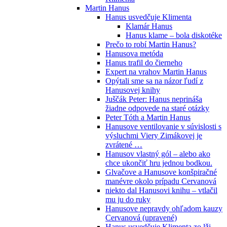
Martin Hanus
Hanus usvedčuje Klimenta
Klamár Hanus
Hanus klame – bola diskotéke
Prečo to robí Martin Hanus?
Hanusova metóda
Hanus trafil do čierneho
Expert na vrahov Martin Hanus
Opýtali sme sa na názor ľudí z
Hanusovej knihy
Juščák Peter: Hanus neprináša
žiadne odpovede na staré otázky
Peter Tóth a Martin Hanus
Hanusove ventilovanie v súvislosti s
výsluchmi Viery Zimákovej je
zvrátené …
Hanusov vlastný gól – alebo ako
chce ukončiť hru jednou bodkou.
Glvačove a Hanusove konšpiračné
manévre okolo prípadu Cervanová
niekto dal Hanusovi knihu – vtlačil
mu ju do ruky
Hanusove nepravdy ohľadom kauzy
Cervanová (upravené)
Hanus usvedčuje Klimenta zo lži