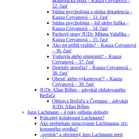
akademická pôda – Kauza Cervanová –
32. časť
Súdna psychológia a súdna dekadencia –
Kauza Cervanová – 33. časť
Súdna psychológia – lož alebo fraška –
Kauza Cervanová – 34. časť
Pachové stopy JUDr. Milana Valašíka –
Kauza Cervanová – 35. časť
Ako mi prišili vraždu? – Kauza Cervanová
– 36. časť
Vrahovia alebo emigranti? – Kauza
Cervanová – 37. časť
Detektív storočia? – Kauza Cervanová –
38. časť
Obesiť alebo vykastrovať? – Kauza
Cervanová – 39. časť
JUDr. Allan Bőhm – advokát obžalovaného
Beďača
Obhajca Beďača a Čermana – advokát
JUDr. Allan Bőhm
Juraj Lachmann – 4 roky odňatia slobody
Policajný kolaborant Lachmann?
Ako prebiehalo spracovanie Lachmanna, tzv.
korunného svedka?
„svedok“ a obvinený Juro Lachmann pred