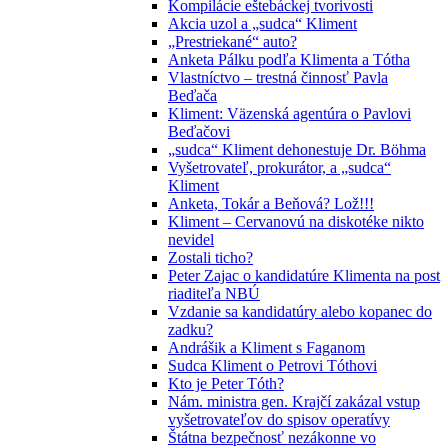
Kompilácie eštebáckej tvorivosti
Akcia uzol a „sudca“ Kliment
„Prestriekané“ auto?
Anketa Pálku podľa Klimenta a Tótha
Vlastníctvo – trestná činnosť Pavla
Beďača
Kliment: Väzenská agentúra o Pavlovi
Beďačovi
„sudca“ Kliment dehonestuje Dr. Böhma
Vyšetrovateľ, prokurátor, a „sudca“
Kliment
Anketa, Tokár a Beňová? Lož!!!
Kliment – Cervanovú na diskotéke nikto
nevidel
Zostali ticho?
Peter Zajac o kandidatúre Klimenta na post
riaditeľa NBÚ
Vzdanie sa kandidatúry alebo kopanec do
zadku?
Andrášik a Kliment s Faganom
Sudca Kliment o Petrovi Tóthovi
Kto je Peter Tóth?
Nám. ministra gen. Krajčí zakázal vstup
vyšetrovateľov do spisov operatívy
Štátna bezpečnosť nezákonne vo