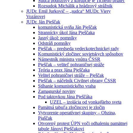
Sudca podozrivý z korupcie je Tichého priateľ
Rozsudok Michálik a hrádzový strážnik
JUDr. Emil Jurkovič – „sudca“ MUDr. Viery
Vozárovej
JUDr. Ján Pješčak
komunistická sviňa Ján Pješčak
Strannícky úkol Jána Pješčaka
Jasný úkol: pomníky
Odstráň pomníky
Pješčak – predseda vedeckotechnickej rady
Komunistický zločinec sovietskych spôsobov
Námestník ministra vnútra ČSSR
Pješčak – veliteľ pohraničnej stráže
Teória a prax Jána Pješčaka
Velitel pohraničnej stráže – Pješčak
Pješčak – náčelník Civilnej obrany ČSSR
Stíhanie komunistického vraha
Zamagurské noviny
Pod taktovkou Jána Pješčáka
UZEL – izolácia od vonkajšieho sveta
Pamätná tabuľa zločincovi je zločin
Vytvorenie operatívnej skupiny – Obzina,
Pjaščak
Otvorený protest ÚPN voči odhaleniu pamätnej
tabule Jánovi Pješčakovi