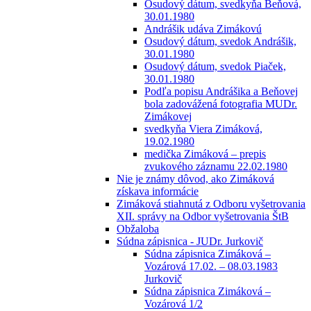
Osudový dátum, svedkyňa Beňová,
30.01.1980
Andrášik udáva Zimákovú
Osudový dátum, svedok Andrášik,
30.01.1980
Osudový dátum, svedok Piaček,
30.01.1980
Podľa popisu Andrášika a Beňovej
bola zadovážená fotografia MUDr.
Zimákovej
svedkyňa Viera Zimáková,
19.02.1980
medička Zimáková – prepis
zvukového záznamu 22.02.1980
Nie je známy dôvod, ako Zimáková
získava informácie
Zimáková stiahnutá z Odboru vyšetrovania
XII. správy na Odbor vyšetrovania ŠtB
Obžaloba
Súdna zápisnica - JUDr. Jurkovič
Súdna zápisnica Zimáková –
Vozárová 17.02. – 08.03.1983
Jurkovič
Súdna zápisnica Zimáková –
Vozárová 1/2