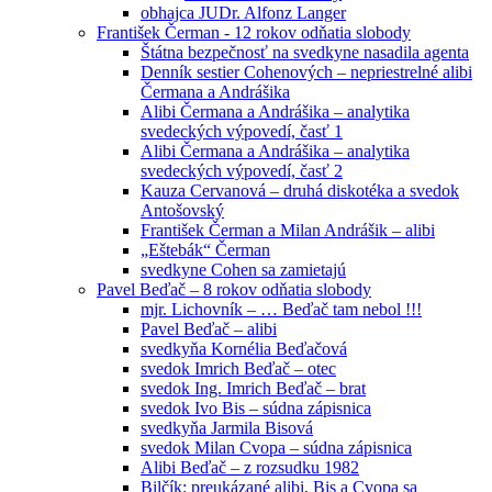
obhajca JUDr. Alfonz Langer
František Čerman - 12 rokov odňatia slobody
Štátna bezpečnosť na svedkyne nasadila agenta
Denník sestier Cohenových – nepriestrelné alibi
Čermana a Andrášika
Alibi Čermana a Andrášika – analytika
svedeckých výpovedí, časť 1
Alibi Čermana a Andrášika – analytika
svedeckých výpovedí, časť 2
Kauza Cervanová – druhá diskotéka a svedok
Antošovský
František Čerman a Milan Andrášik – alibi
„Eštebák“ Čerman
svedkyne Cohen sa zamietajú
Pavel Beďač – 8 rokov odňatia slobody
mjr. Lichovník – … Beďač tam nebol !!!
Pavel Beďač – alibi
svedkyňa Kornélia Beďačová
svedok Imrich Beďač – otec
svedok Ing. Imrich Beďač – brat
svedok Ivo Bis – súdna zápisnica
svedkyňa Jarmila Bisová
svedok Milan Cvopa – súdna zápisnica
Alibi Beďač – z rozsudku 1982
Bilčík: preukázané alibi, Bis a Cvopa sa