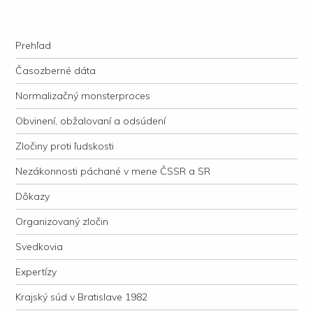
kauzacervanova.sk
Najdlhšie trvajúci, dodnes nevyjasnený súdny proces v dejnách slovenskej
Navigation
justície
Skip to content
Prehľad
Časozberné dáta
Normalizačný monsterproces
Obvinení, obžalovaní a odsúdení
Zločiny proti ľudskosti
Nezákonnosti páchané v mene ČSSR a SR
Dôkazy
Organizovaný zločin
Svedkovia
Expertízy
Krajský súd v Bratislave 1982