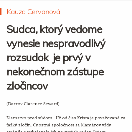
Kauza Cervanová
Sudca, ktorý vedome
vynesie nespravodlivý
rozsudok je prvý v
nekonečnom zástupe
zločincov
(Darrov Clarence Seward)
Klamstvo pred súdom. Už od čias Krista je považované za
ťažký zločin. Cnostná spoločnosť sa klamárov vždy
stránila a vylučovala ich zo svojich radov. Pojem