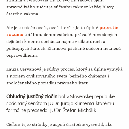
spravodlivého sudcu je súčasťou takmer každej hlavy
Starého zákona.
Ale je tu niečo oveľa, oveľa horšie. Je to úplné
popretie
rozumu
totálnou dehonestáciou práva. V novodobých
dejinách k nemu dochádza najmä v diktatúrach a
policajných štátoch. Klamstvá páchané sudcom neznesú
ospravedlnenia.
Kauza Cervanová je súdny proces, ktorý sa úplne vymyká
z noriem civilizovaného sveta, bežného chápania i
spoločenského poriadku právneho štátu.
Obludný justičný zločin
bol v Slovenskej republike
spáchaný senátom JUDr. Juraja Klimenta, ktorému
formálne predsedal JUDr. Štefan Michálik.
Cieľom tejto stránky je aspoň čiastočne vysvetliť, ako