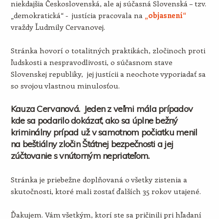
niekdajšia Československá, ale aj súčasná Slovenská – tzv.
„demokratická“ - justícia pracovala na
„objasnení“
vraždy Ľudmily Cervanovej.
Stránka hovorí o totalitných praktikách, zločinoch proti
ľudskosti a nespravodlivosti, o súčasnom stave
Slovenskej republiky, jej justícii a neochote vyporiadať sa
so svojou vlastnou minulosťou.
Kauza Cervanová. Jeden z veľmi mála prípadov
kde sa podarilo dokázať, ako sa úplne bežný
kriminálny prípad už v samotnom počiatku menil
na beštiálny zločin Štátnej bezpečnosti a jej
zúčtovanie s vnútorným nepriateľom.
Stránka je priebežne doplňovaná o všetky zistenia a
skutočnosti, ktoré mali zostať ďalších 35 rokov utajené.
Ďakujem. Vám všetkým, ktorí ste sa pričinili pri hľadaní