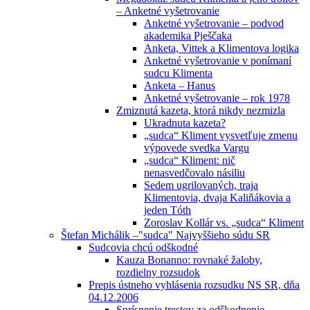
– Anketné vyšetrovanie
Anketné vyšetrovanie – podvod
akademika Pješčaka
Anketa, Vittek a Klimentova logika
Anketné vyšetrovanie v ponímaní
sudcu Klimenta
Anketa – Hanus
Anketné vyšetrovanie – rok 1978
Zmiznutá kazeta, ktorá nikdy nezmizla
Ukradnuta kazeta?
„sudca“ Kliment vysvetľuje zmenu
výpovede svedka Vargu
„sudca“ Kliment: nič
nenasvedčovalo násiliu
Sedem ugrilovaných, traja
Klimentovia, dvaja Kaliňákovia a
jeden Tóth
Zoroslav Kollár vs. „sudca“ Kliment
Štefan Michálik –"sudca" Najvyššieho súdu SR
Sudcovia chcú odškodné
Kauza Bonanno: rovnaké žaloby,
rozdielny rozsudok
Prepis ústneho vyhlásenia rozsudku NS SR, dňa
04.12.2006
Sprísnenie trestov za odškodnenie