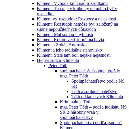
Kliment: Výhoda kníh nad rozsudkami
Kliment: To čo je v knihe by nemohlo byť v
rozsudku
Kliment vs. rozsudok: Rozpory a nejasnosti
Kliment: Rozsudok nemôže byť založený na
súdne nepoužiteľných dôkazoch
Kliment: Mal som pochybnosti
Kliment: Robím veci, ktoré ma bavia
Kliment a Zoltán Andrusko
Kliment a jeho radikálne stanovisko
Kliment: Stále tam boli nejaké nejasnosti
Hejteri sudcu Klimenta
Peter Tóth
spolupáchateľ 2-násobnej vraždy
mgr. Peter Tóth
Spolupáchateľstvo podľa NS
SR
Tóth a spolupáchateľstvo
Tóth o klamstvach Klimenta
Kriminálnik Tóth
mgr. Peter Tóth – podľa judikátu NS
SR 2-násobný vrah v
spolupáchateľstve
Spolupáchateľstvo podľa „sudcu“
Klimenta