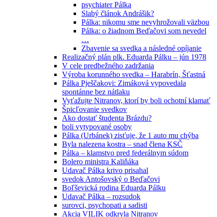
psychiater Pálka
Slabý článok Andrášik?
Pálka: nikomu sme nevyhrožovali väzbou
Pálka: o žiadnom Beďačovi som nevedel
…
Zbavenie sa svedka a následné opíjanie
Realizačný plán plk. Eduarda Pálku – jún 1978
V cele predbežného zadržania
Výroba korunného svedka – Harabrín, Šťastná
Pálka Pješčakovi: Zimáková vypovedala
spontánne bez nátlaku
Vyťažujte Nitranov, ktorí by boli ochotní klamať
Špicľovanie svedkov
Ako dostať študenta Brázdu?
boli vytypované osoby
Pálka (Urbánek) zisťuje, že 1 auto mu chýba
Byla nalezena kostra – snad člena KSČ
Pálka – klamstvo pred federálnym súdom
Bolero ministra Kaliňáka
Udavač Pálka krivo prisahal
svedok Antošovský o Beďačovi
Boľševická rodina Eduarda Pálku
Udavač Pálka – rozsudok
surovci, psychopati a sadisti
Akcia VILIK odkryla Nitranov