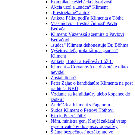
Kompilácie eštebáckej tvorivosti
Akcia uzol a „sudca“ Kliment
„Prestriekané“ auto?
Anketa Pálku podľa Klimenta a Tótha
Vlastníctvo – trestná činnosť Pavla
Beďača
Kliment: Väzenská agentúra o Pavlovi
Beďačovi
„sudca“ Kliment dehonestuje Dr. Böhma
Vyšetrovateľ, prokurátor, a „sudca“
Kliment
Anketa, Tokár a Beňová? Lož!!!
Kliment – Cervanovú na diskotéke nikto
nevidel
Zostali ticho?
Peter Zajac o kandidatúre Klimenta na post
riaditeľa NBÚ
Vzdanie sa kandidatúry alebo kopanec do
zadku?
Andrášik a Kliment s Faganom
Sudca Kliment o Petrovi Tóthovi
Kto je Peter Tóth?
Nám. ministra gen. Krajčí zakázal vstup
vyšetrovateľov do spisov operatívy
Štátna bezpečnosť nezákonne vo