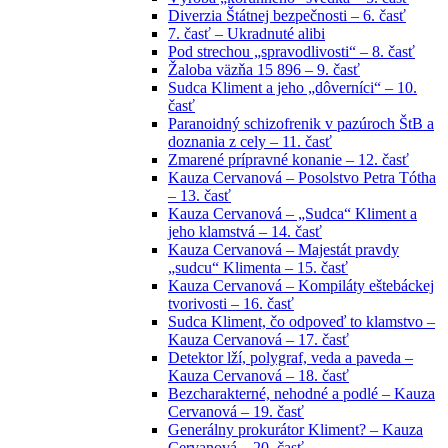
Diverzia Štátnej bezpečnosti – 6. časť
7. časť – Ukradnuté alibi
Pod strechou „spravodlivosti“ – 8. časť
Žaloba väzňa 15 896 – 9. časť
Sudca Kliment a jeho „dôverníci“ – 10.
časť
Paranoidný schizofrenik v pazúroch ŠtB a
doznania z cely – 11. časť
Zmarené prípravné konanie – 12. časť
Kauza Cervanová – Posolstvo Petra Tótha
– 13. časť
Kauza Cervanová – „Sudca“ Kliment a
jeho klamstvá – 14. časť
Kauza Cervanová – Majestát pravdy
„sudcu“ Klimenta – 15. časť
Kauza Cervanová – Kompiláty eštebáckej
tvorivosti – 16. časť
Sudca Kliment, čo odpoveď to klamstvo –
Kauza Cervanová – 17. časť
Detektor lží, polygraf, veda a paveda –
Kauza Cervanová – 18. časť
Bezcharakterné, nehodné a podlé – Kauza
Cervanová – 19. časť
Generálny prokurátor Kliment? – Kauza
Cervanová – 20. časť