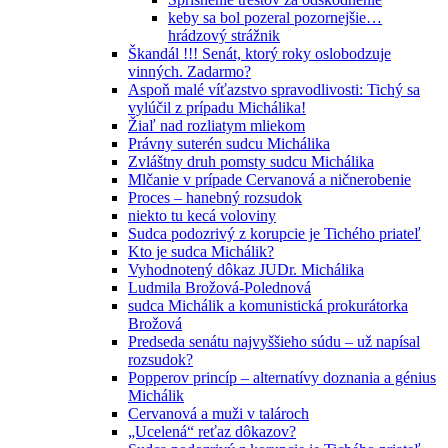
keby sa bol pozeral pozornejšie…
hrádzový strážnik
Škandál !!! Senát, ktorý roky oslobodzuje
vinných. Zadarmo?
Aspoň malé víťazstvo spravodlivosti: Tichý sa
vylúčil z prípadu Michálika!
Žiaľ nad rozliatym mliekom
Právny suterén sudcu Michálika
Zvláštny druh pomsty sudcu Michálika
Mlčanie v prípade Cervanová a ničnerobenie
Proces – hanebný rozsudok
niekto tu kecá voloviny
Sudca podozrivý z korupcie je Tichého priateľ
Kto je sudca Michálik?
Vyhodnotený dôkaz JUDr. Michálika
Ludmila Brožová-Polednová
sudca Michálik a komunistická prokurátorka
Brožová
Predseda senátu najvyššieho súdu – už napísal
rozsudok?
Popperov princíp – alternatívy doznania a génius
Michálik
Cervanová a muži v talároch
„Ucelená“ reťaz dôkazov?