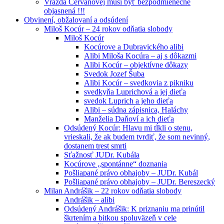
Vražda Cervanovej musí byť bezpodmienečne
objasnená !!!
Obvinení, obžalovaní a odsúdení
Miloš Kocúr – 24 rokov odňatia slobody
Miloš Kocúr
Kocúrove a Dubravického alibi
Alibi Miloša Kocúra – aj s dôkazmi
Alibi Kocúr – objektívne dôkazy
Svedok Jozef Šuba
Alibi Kocúr – svedkovia z pikniku
svedkyňa Luprichová a jej dieťa
svedok Luprich a jeho dieťa
Alibi – súdna zápisnica, Haláchy
Manželia Daňoví a ich dieťa
Odsúdený Kocúr: Hlavu mi tĺkli o stenu,
vrieskali, že ak budem tvrdiť, že som nevinný,
dostanem trest smrti
Sťažnosť JUDr. Kubála
Kocúrove „spontánne“ doznania
Pošliapané právo obhajoby – JUDr. Kubál
Pošliapané právo obhajoby – JUDr. Bereszecký
Milan Andrášik – 22 rokov odňatia slobody
Andrášik – alibi
Odsúdený Andrášik: K priznaniu ma prinútil
škrtením a bitkou spoluväzeň v cele