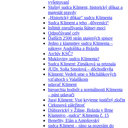
vyšetrovaní
Slušný sudca Kliment, historický dôkaz a
majestát pravdy
„Historický dôkaz“ sudcu Klimenta
Sudca Kliment a jeho „dôverníci“
Inštitút zneužívania štátnej moci
Odpočúvané cely
Ďalších 2500 strán utajených spisov
Jedno z klamstiev sudcu Klimenta –
nákresy Andrášika a Brázdu
Archív KSČ?
Mukloviny sudcu Klimenta?
Sudca Kliment: Zimáková sa priznala
JUDr. Soňa Smolová – dôchodkyňa
Kliment: Vedeli sme o Michálikových
vzťahoch s Valašíkom
udavač Kliment
hierarchia hodnôt a normálnosti Klimenta
– páni udavači
Juraj Kliment: Vraj kryjeme justičný zločin
Cirkusová záležitosť
Dúbravický v Žiline, Brázda v Brne
Klamstvo „sudcu“ Klimenta č. 15
Benefity, Elán a Antošovský
sudca Kliment – ráno sa pozerám do