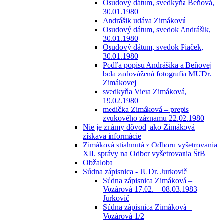
Osudový dátum, svedkyňa Beňová,
30.01.1980
Andrášik udáva Zimákovú
Osudový dátum, svedok Andrášik,
30.01.1980
Osudový dátum, svedok Piaček,
30.01.1980
Podľa popisu Andrášika a Beňovej
bola zadovážená fotografia MUDr.
Zimákovej
svedkyňa Viera Zimáková,
19.02.1980
medička Zimáková – prepis
zvukového záznamu 22.02.1980
Nie je známy dôvod, ako Zimáková
získava informácie
Zimáková stiahnutá z Odboru vyšetrovania
XII. správy na Odbor vyšetrovania ŠtB
Obžaloba
Súdna zápisnica - JUDr. Jurkovič
Súdna zápisnica Zimáková –
Vozárová 17.02. – 08.03.1983
Jurkovič
Súdna zápisnica Zimáková –
Vozárová 1/2