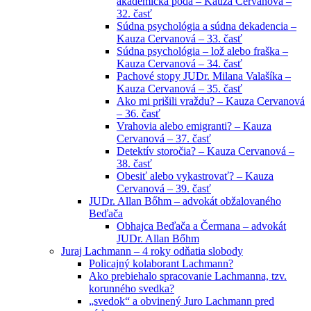
akademická pôda – Kauza Cervanová –
32. časť
Súdna psychológia a súdna dekadencia –
Kauza Cervanová – 33. časť
Súdna psychológia – lož alebo fraška –
Kauza Cervanová – 34. časť
Pachové stopy JUDr. Milana Valašíka –
Kauza Cervanová – 35. časť
Ako mi prišili vraždu? – Kauza Cervanová
– 36. časť
Vrahovia alebo emigranti? – Kauza
Cervanová – 37. časť
Detektív storočia? – Kauza Cervanová –
38. časť
Obesiť alebo vykastrovať? – Kauza
Cervanová – 39. časť
JUDr. Allan Bőhm – advokát obžalovaného
Beďača
Obhajca Beďača a Čermana – advokát
JUDr. Allan Bőhm
Juraj Lachmann – 4 roky odňatia slobody
Policajný kolaborant Lachmann?
Ako prebiehalo spracovanie Lachmanna, tzv.
korunného svedka?
„svedok“ a obvinený Juro Lachmann pred