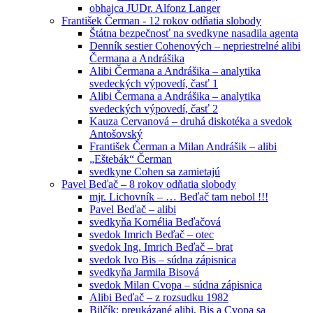
obhajca JUDr. Alfonz Langer
František Čerman - 12 rokov odňatia slobody
Štátna bezpečnosť na svedkyne nasadila agenta
Denník sestier Cohenových – nepriestrelné alibi
Čermana a Andrášika
Alibi Čermana a Andrášika – analytika
svedeckých výpovedí, časť 1
Alibi Čermana a Andrášika – analytika
svedeckých výpovedí, časť 2
Kauza Cervanová – druhá diskotéka a svedok
Antošovský
František Čerman a Milan Andrášik – alibi
„Eštebák“ Čerman
svedkyne Cohen sa zamietajú
Pavel Beďač – 8 rokov odňatia slobody
mjr. Lichovník – … Beďač tam nebol !!!
Pavel Beďač – alibi
svedkyňa Kornélia Beďačová
svedok Imrich Beďač – otec
svedok Ing. Imrich Beďač – brat
svedok Ivo Bis – súdna zápisnica
svedkyňa Jarmila Bisová
svedok Milan Cvopa – súdna zápisnica
Alibi Beďač – z rozsudku 1982
Bilčík: preukázané alibi, Bis a Cvopa sa