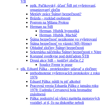
VB
pplk. Pačikovský, účasť ŠtB pri vyšetrovaní,
organizovaný zločin
Metódy práce Štátnej bezpečnosti?
Brázda – rozklad osobnosti
Pogrom na Milana Proksu
Herman na ŠtB
Herman, Hlubík hypnotiká
Herman, Hlubík, Macháč
Štátna bezpečnosť nezákonne vo vyšetrovaní
Śtátna bezpečnosť vo väznici MS (Hrmo)
Obludné zločiny Štátnej bezpečnosti
Sekretárka náčelníka Štátnej bezpečnosti v Nitre
Korunné svedkyne pod dohľadom ŠTB
Drsná akce StB – justičný zločin č.2
Soudce Fremr je prase
plk. Eduard Pálka - protektorátny udavač a zločinec
prehodnotenie vyšetrovacích protokolov z roku
1976
Eduard Pálka: nútili ju piť alkohol
Pracovná verzia Eduarda Pálku z januára roku
1978: Ľudmila Cervanová bola hromadne
znásilnená
Pálka: podozriví sú všetci majitelia motorových
vozidiel, aj tí, čo na diskotéke neboli