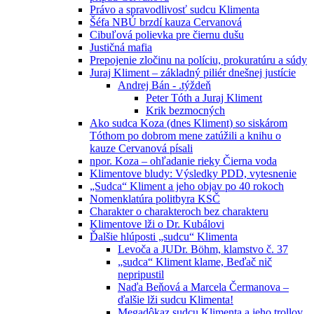
Právo a spravodlivosť sudcu Klimenta
Šéfa NBÚ brzdí kauza Cervanová
Cibuľová polievka pre čiernu dušu
Justičná mafia
Prepojenie zločinu na políciu, prokuratúru a súdy
Juraj Kliment – základný piliér dnešnej justície
Andrej Bán - .týždeň
Peter Tóth a Juraj Kliment
Krik bezmocných
Ako sudca Koza (dnes Kliment) so siskárom
Tóthom po dobrom mene zatúžili a knihu o
kauze Cervanová písali
npor. Koza – ohľadanie rieky Čierna voda
Klimentove bludy: Výsledky PDD, vytesnenie
„Sudca“ Kliment a jeho objav po 40 rokoch
Nomenklatúra politbyra KSČ
Charakter o charakteroch bez charakteru
Klimentove lži o Dr. Kubálovi
Ďalšie hlúposti „sudcu“ Klimenta
Levoča a JUDr. Böhm, klamstvo č. 37
„sudca“ Kliment klame, Beďač nič
nepripustil
Naďa Beňová a Marcela Čermanova –
ďalšie lži sudcu Klimenta!
Megadôkaz sudcu Klimenta a jeho trollov