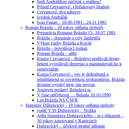
Sedí Andrášikov náčrtok s realitou?
Prípad Cervanová : Obžalovaný hladuje
Cervanová: dva nákresy
svedok Andrášik
Ivan Fagan – 18.06.1981.-.24.11.1981
Roman Brázda – 20 rokov odňatia slobody
Preparácia Romana Brázdu 15.-18.07.1981
Brázda – doznanie z cely Janžetiča
Výkon väzby Brázda a Kocúr
Brázda – povolávací rozkaz
Roman Brázda – alibi
Kauza Cervanová – Brázdovi podávali drogy,
liekmi vyvolávali depresiu a manipulovali ho k
samovražde
Kauza Cervanová – vec je dohodnutá a
odsúhlasená so sovietskou prokuratúrou, Brázda
dostane vysoký trest, nie povraz
Anonym poslaný Brázdovi st.
V čase príčetnosti … Brázda 10.10.1990
List Brázda NS ČSFR
Stanislav Dúbravický - 18 rokov odňatia slobody
vodič V3S Dubravický – Nožka
Alibi Stanislava Dubravického – aj s dôkazmi –
30 rokov zatajované v Kaniciach
Dubravický – účelové trestné stíhanie