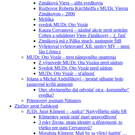
Zimáková Viera – alibi svedkovia
Rozhovor Roberta Kirchhoffa s MUDr. Vierou
Zimákovou – 2006
Meliška
svedok MUDr. Oto Vozár
Kauza Cervanová – násilné akcie proti sestrám
Cohen a odsúdenej Viere Zimákovej – 2. časť
Zimáková má z Pálku strach, nastupuje ŠtB
Vyšetroval vyšetrovateľ XII. správy MV – npor.
Ján Lőrincz
MUDr. Oto Vozár – trest nápravného opatrenia
Z výpovede MUDr. Ota Vozára pred súdom
Svedok MUDr. Oto Vozár pred súdom
MUDr. Oto Vozár – sťažnosť
Jolana a Michal Andrášikoví – trestné stíhanie bolo
zastavené kvôli amnestii
Otec obvineného dal odvolať otca „korunného“
svedka?
Pripravený zoznam Nitranov
Zločiny proti ľudskosti
JUDr. Juraj Kliment – „sudca“ Najvyššieho súdu SR
Klimentov senát opäť marí spravodlivosť
3 roky života, strata identity a dôstojnosti, to
všetko pre pani Cervanovú?
Moralista Kliment: Mali by sa všetci hanbiť …