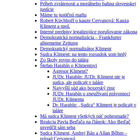
Príbeh zvrátenosti a morálneho bahna slovenskej
justície
Máme tu justičnú mafiu
Robert Kirchhoff o kauze Cervanová: Kauza
Kliment a spol.
Interné predpisy legalizujúce porušovanie zákona
Demokratická normalizácia – Frankfurter
allgemeine Zeitung
Demokratický normalizátor Kliment
Sudca Kliment: na tento rozsudok som hrdý
Zo školy rovno do talára
Štefan Harabín o Klimentovi
Agresor Kliment?
JUDr. Harabín: JUDr. Kliment nie je
sudca, ale policajt v taláre
Najvyšší súd ako boxerský ring
JUDr. Harabín o zneužívaní právomoci
JUDr. Klimenta
Dr. Harabín: „Sudca“ Kliment je policajt v
taláre
Má sudca Kliment všetkých päť pohromade?
Reakcia Pavla Beďača na článok: Ako Beďač
usvedčil sám seba
Sudca Kliment, Andrej Bán a Allan Bőhm –
prípad Cervanová