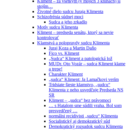
Kliment – za všetkým (v mojich 3 knihách) si
stojím…
Životné dielo sudcu Juraja Klimenta
Schizofrénia súdnej moci
Sudca a jeho zrkadlo
Motív sudcu Klimenta
Kliment – predseda senátu, ktorý sa nevie
kontrolovať
Klamstvá a polopravdy sudcu Klimenta
Juraj Koza a Martin Daňo
Fico vs. Kliment
„Sudca“ Kliment a patologická lož
MUDr. Oto Vozár – sudca Kliment klame
a trepe!
Charakter Kliment
„sudca“ Kliment: Ja Lamačkovi verím
Tridsiate šieste klamstvo, „sudcu“
Klimenta z neho usvedčuje Predseda NS
SR
Kliment – „sudca“ bez právomoci
… s Hatalom sme súdili vraha. Bol som
presvedčený …
normálni recidivisti „sudcu“ Klimenta
Socialistický aj demokratický súd
Demokratický rozsudok sudcu Klimenta