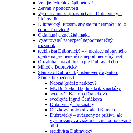
Volajte federálov, šplhnete si!
Zervan v pohotovosti
Vyšetrovanie za príživníctvo – Dúbravický –
Lichovník
Dúbravický: Prosím, aby ste mi netlmočili to, o
čom nič neviem!
Oklamaná a zneužitá matka
Vyšetrovateľ zabezpečí nepodmienečný
rozsudok
recidivista Dúbravický – 4 mesiace nápravného
opatrenia premenené na nepodmienečný trest
Obžaloba – návrh trestu pre Dúbravického
Mihoč a Dubravický
Stanislav Dubravický ustanovený agentom
Štátnej bezpečnosti
Naozaj kričal z narkózy?
MUDr. Štefan Hajdu a krik z narkózy
svedkyňa Katarína Drábeková
svedkyňa Ingrid Čerňáková
Dubravický – poznatky
Otázkový protokol v akcii Kamera
Dúbravický – uväznený za príživu, ale
vyšetrovaný za vraždu? – znehodnocované
alibi
recidivista Dubravický