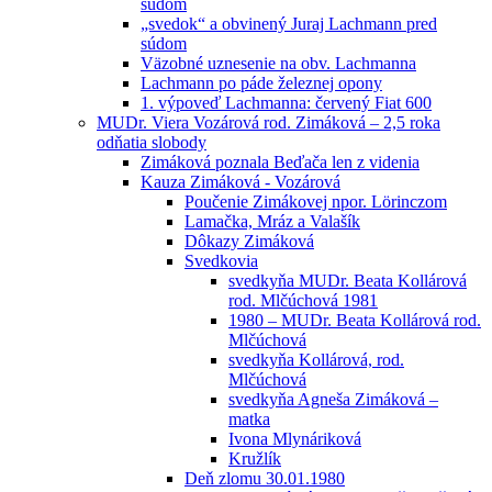
súdom
„svedok“ a obvinený Juraj Lachmann pred
súdom
Väzobné uznesenie na obv. Lachmanna
Lachmann po páde železnej opony
1. výpoveď Lachmanna: červený Fiat 600
MUDr. Viera Vozárová rod. Zimáková – 2,5 roka
odňatia slobody
Zimáková poznala Beďača len z videnia
Kauza Zimáková - Vozárová
Poučenie Zimákovej npor. Lörinczom
Lamačka, Mráz a Valašík
Dôkazy Zimáková
Svedkovia
svedkyňa MUDr. Beata Kollárová
rod. Mlčúchová 1981
1980 – MUDr. Beata Kollárová rod.
Mlčúchová
svedkyňa Kollárová, rod.
Mlčúchová
svedkyňa Agneša Zimáková –
matka
Ivona Mlynáriková
Kružlík
Deň zlomu 30.01.1980