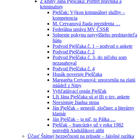
Z knihy Jána Pješčaka: Portrét právníka a
kriminalisty
Pješčak: Výkon kriminálnej služby –
kompetencia
M. Cervanová žiada prezidenta …
Federálna správa MV ČSSR
Splnenie pokynu najvyššieho predstaviteľa
štátu
Podvod Pješčaka č. 1 – podvod o ankete
Podvod Pješčaka č. 2
Podvod Pješčaka č. 3- do ničoho som
nezasahoval
Podvod Pješčaka č. 4
Husák poveruje Pješčaka
Margaréta Cervanová: upozornila na zlatú
mládež z Nitry
Vyhľadávací orgán Pješčak
Lži Jána Pješčaka sú aj lži o tzv. ankete
Neexistuje žiadna stopa
Ján Pješčak – generál, zločinec a literárny
klamár
Ján Pješčak – ja nič, to Pálka …
Pješčak – francúzky už v roku 1982
potvrdili Andrášikovi alibi
Účasť Štátnej bezpečnosti na prípade – falošné razítka