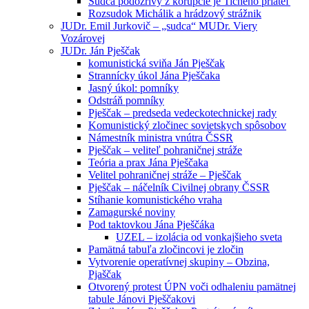
Sudca podozrivý z korupcie je Tichého priateľ
Rozsudok Michálik a hrádzový strážnik
JUDr. Emil Jurkovič – „sudca“ MUDr. Viery
Vozárovej
JUDr. Ján Pješčak
komunistická sviňa Ján Pješčak
Strannícky úkol Jána Pješčaka
Jasný úkol: pomníky
Odstráň pomníky
Pješčak – predseda vedeckotechnickej rady
Komunistický zločinec sovietskych spôsobov
Námestník ministra vnútra ČSSR
Pješčak – veliteľ pohraničnej stráže
Teória a prax Jána Pješčaka
Velitel pohraničnej stráže – Pješčak
Pješčak – náčelník Civilnej obrany ČSSR
Stíhanie komunistického vraha
Zamagurské noviny
Pod taktovkou Jána Pješčáka
UZEL – izolácia od vonkajšieho sveta
Pamätná tabuľa zločincovi je zločin
Vytvorenie operatívnej skupiny – Obzina,
Pjaščak
Otvorený protest ÚPN voči odhaleniu pamätnej
tabule Jánovi Pješčakovi