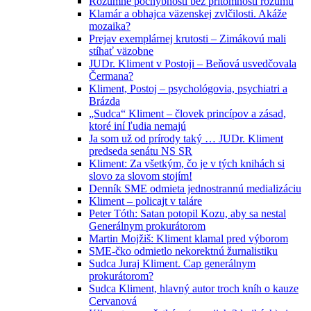
Rozumné pochybnosti bez prítomnosti rozumu
Klamár a obhajca väzenskej zvlčilosti. Akáže
mozaika?
Prejav exemplárnej krutosti – Zimákovú mali
stíhať väzobne
JUDr. Kliment v Postoji – Beňová usvedčovala
Čermana?
Kliment, Postoj – psychológovia, psychiatri a
Brázda
„Sudca“ Kliment – človek princípov a zásad,
ktoré iní ľudia nemajú
Ja som už od prírody taký … JUDr. Kliment
predseda senátu NS SR
Kliment: Za všetkým, čo je v tých knihách si
slovo za slovom stojím!
Denník SME odmieta jednostrannú medializáciu
Kliment – policajt v taláre
Peter Tóth: Satan potopil Kozu, aby sa nestal
Generálnym prokurátorom
Martin Mojžiš: Kliment klamal pred výborom
SME-čko odmietlo nekorektnú žurnalistiku
Sudca Juraj Kliment. Cap generálnym
prokurátorom?
Sudca Kliment, hlavný autor troch kníh o kauze
Cervanová