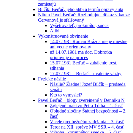
zamietajú
Bilčík: Beďač, jeho alibi a termín opravy auta
Nitran Pavel Beďač: Rozhodujúci dôkaz v kauze
Cervanová je sfalšovaný
Vyšetrovateľ, prokurátor, sudca
Alibi
Vykonštruované obvinenie
14.07.1981 Roman Brázda nie je miestne
ani vecne orientovaný
už 14.07.1981 ma doc. Dobrotka
pripravuje na proces
15.07.1981 Beďač – zahájenie trest.
stíhania
17.07.1981 – Beďač – uvalenie väzby
Fyzické násilie
Násilie? Žiadne! Jozef Bilčík – predseda
senátu
Kto to vymyslel?
Pavel Beďač – blogy zverejnené v Denníku N
Zglejené bratstvo Petra Tótha – 1. časť
Obludné zločiny Štátnej bezpečnosti – 2.
časť
V cele predbežného zadržania – 3. časť
Teror na XII. správe MV SSR – 4. časť
Výroba „korunného“ svedka – 5. časť