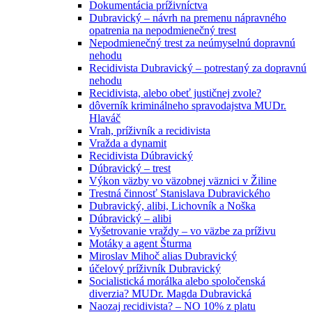
Dokumentácia príživníctva
Dubravický – návrh na premenu nápravného
opatrenia na nepodmienečný trest
Nepodmienečný trest za neúmyselnú dopravnú
nehodu
Recidivista Dubravický – potrestaný za dopravnú
nehodu
Recidivista, alebo obeť justičnej zvole?
dôverník kriminálneho spravodajstva MUDr.
Hlaváč
Vrah, príživník a recidivista
Vražda a dynamit
Recidivista Dúbravický
Dúbravický – trest
Výkon väzby vo väzobnej väznici v Žiline
Trestná činnosť Stanislava Dubravického
Dubravický, alibi, Lichovník a Noška
Dúbravický – alibi
Vyšetrovanie vraždy – vo väzbe za príživu
Motáky a agent Šturma
Miroslav Mihoč alias Dubravický
účelový príživník Dubravický
Socialistická morálka alebo spoločenská
diverzia? MUDr. Magda Dubravická
Naozaj recidivista? – NO 10% z platu