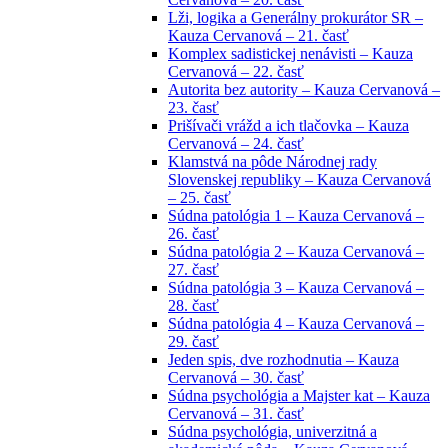
Lži, logika a Generálny prokurátor SR –
Kauza Cervanová – 21. časť
Komplex sadistickej nenávisti – Kauza
Cervanová – 22. časť
Autorita bez autority – Kauza Cervanová –
23. časť
Prišívači vrážd a ich tlačovka – Kauza
Cervanová – 24. časť
Klamstvá na pôde Národnej rady
Slovenskej republiky – Kauza Cervanová
– 25. časť
Súdna patológia 1 – Kauza Cervanová –
26. časť
Súdna patológia 2 – Kauza Cervanová –
27. časť
Súdna patológia 3 – Kauza Cervanová –
28. časť
Súdna patológia 4 – Kauza Cervanová –
29. časť
Jeden spis, dve rozhodnutia – Kauza
Cervanová – 30. časť
Súdna psychológia a Majster kat – Kauza
Cervanová – 31. časť
Súdna psychológia, univerzitná a