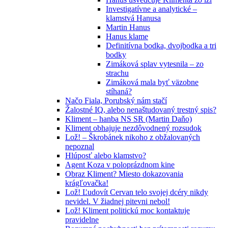
Investigatívne a analytické –
klamstvá Hanusa
Martin Hanus
Hanus klame
Definitívna bodka, dvojbodka a tri
bodky
Zimáková splav vytesnila – zo
strachu
Zimáková mala byť väzobne
stíhaná?
Načo Fiala, Porubský nám stačí
Žalostné IQ, alebo nenaštudovaný trestný spis?
Kliment – hanba NS SR (Martin Daňo)
Kliment obhajuje nezdôvodnený rozsudok
Lož! – Škrobánek nikoho z obžalovaných
nepoznal
Hlúposť alebo klamstvo?
Agent Koza v poloprázdnom kine
Obraz Kliment? Miesto dokazovania
krágľovačka!
Lož! Ľudovít Cervan telo svojej dcéry nikdy
nevidel. V žiadnej pitevni nebol!
Lož! Kliment politickú moc kontaktuje
pravidelne