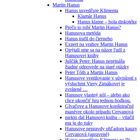
Martin Hanus
Hanus usvedčuje Klimenta
Klamár Hanus
Hanus klame – bola diskotéke
Prečo to robí Martin Hanus?
Hanusova metóda
Hanus trafil do čierneho
Expert na vrahov Martin Hanus
Opýtali sme sa na názor ľudí z
Hanusovej knihy
Juščák Peter: Hanus neprináša
žiadne odpovede na staré otázky
Peter Tóth a Martin Hanus
Hanusove ventilovanie v súvislosti s
výsluchmi Viery Zimákovej je
zvrátené …
Hanusov vlastný gól – alebo ako
chce ukončiť hru jednou bodkou.
Glvačove a Hanusove konšpiračné
manévre okolo prípadu Cervanová
niekto dal Hanusovi knihu – vtlačil
mu ju do ruky
Hanusove nepravdy ohľadom kauzy
Cervanová (upravené)
Hanus usvedčuje Klimenta zo lži