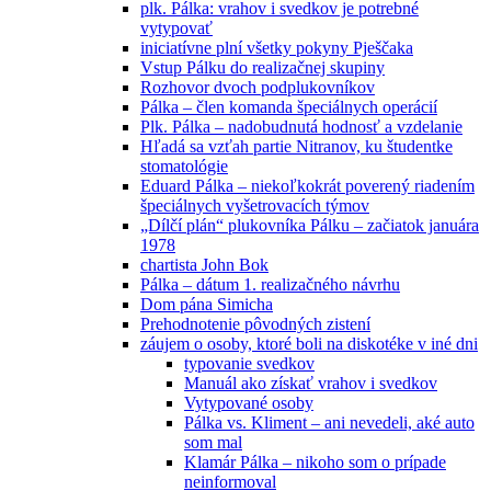
plk. Pálka: vrahov i svedkov je potrebné
vytypovať
iniciatívne plní všetky pokyny Pješčaka
Vstup Pálku do realizačnej skupiny
Rozhovor dvoch podplukovníkov
Pálka – člen komanda špeciálnych operácií
Plk. Pálka – nadobudnutá hodnosť a vzdelanie
Hľadá sa vzťah partie Nitranov, ku študentke
stomatológie
Eduard Pálka – niekoľkokrát poverený riadením
špeciálnych vyšetrovacích týmov
„Dílčí plán“ plukovníka Pálku – začiatok januára
1978
chartista John Bok
Pálka – dátum 1. realizačného návrhu
Dom pána Simicha
Prehodnotenie pôvodných zistení
záujem o osoby, ktoré boli na diskotéke v iné dni
typovanie svedkov
Manuál ako získať vrahov i svedkov
Vytypované osoby
Pálka vs. Kliment – ani nevedeli, aké auto
som mal
Klamár Pálka – nikoho som o prípade
neinformoval