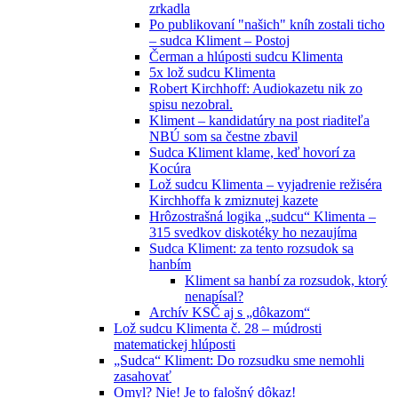
zrkadla
Po publikovaní "našich" kníh zostali ticho
– sudca Kliment – Postoj
Čerman a hlúposti sudcu Klimenta
5x lož sudcu Klimenta
Robert Kirchhoff: Audiokazetu nik zo
spisu nezobral.
Kliment – kandidatúry na post riaditeľa
NBÚ som sa čestne zbavil
Sudca Kliment klame, keď hovorí za
Kocúra
Lož sudcu Klimenta – vyjadrenie režiséra
Kirchhoffa k zmiznutej kazete
Hrôzostrašná logika „sudcu“ Klimenta –
315 svedkov diskotéky ho nezaujíma
Sudca Kliment: za tento rozsudok sa
hanbím
Kliment sa hanbí za rozsudok, ktorý
nenapísal?
Archív KSČ aj s „dôkazom“
Lož sudcu Klimenta č. 28 – múdrosti
matematickej hlúposti
„Sudca“ Kliment: Do rozsudku sme nemohli
zasahovať
Omyl? Nie! Je to falošný dôkaz!