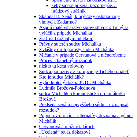
keby sa bol pozeral pozornejšie…
hrádzový strážnik
Škandál !!! Senát, ktorý roky oslobodzuje
vinných. Zadarmo?
Aspoň malé víťazstvo spravodlivosti: Tichý sa
vylúčil z prípadu Michálika!
Žiaľ nad rozliatym mliekom
Právny suterén sudcu Michálika
Zvláštny druh pomsty sudcu Michálika
Mlčanie v prípade Cervanová a ničnerobenie
Proces – hanebný rozsudok
niekto tu kecá voloviny
Sudca podozrivý z korupcie je Tichého priateľ
Kto je sudca Michálik?
Vyhodnotený dôkaz JUDr. Michálika
Ludmila Brožová-Polednová
sudca Michálik a komunistická prokurátorka
Brožová
Predseda senátu najvyššieho súdu – už napísal
rozsudok?
Popperov princíp – alternatívy doznania a génius
Michálik
Cervanová a muži v talároch
„Ucelená“ reťaz dôkazov?