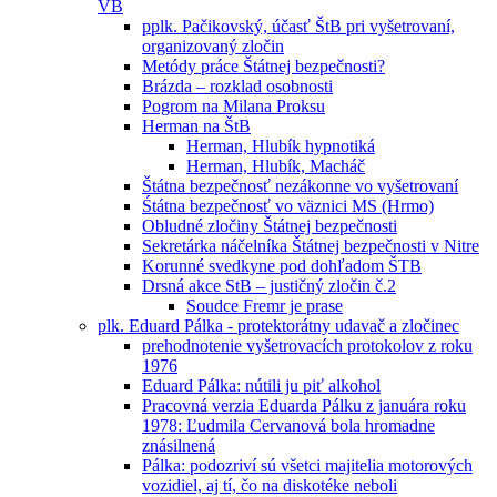
VB
pplk. Pačikovský, účasť ŠtB pri vyšetrovaní,
organizovaný zločin
Metódy práce Štátnej bezpečnosti?
Brázda – rozklad osobnosti
Pogrom na Milana Proksu
Herman na ŠtB
Herman, Hlubík hypnotiká
Herman, Hlubík, Macháč
Štátna bezpečnosť nezákonne vo vyšetrovaní
Śtátna bezpečnosť vo väznici MS (Hrmo)
Obludné zločiny Štátnej bezpečnosti
Sekretárka náčelníka Štátnej bezpečnosti v Nitre
Korunné svedkyne pod dohľadom ŠTB
Drsná akce StB – justičný zločin č.2
Soudce Fremr je prase
plk. Eduard Pálka - protektorátny udavač a zločinec
prehodnotenie vyšetrovacích protokolov z roku
1976
Eduard Pálka: nútili ju piť alkohol
Pracovná verzia Eduarda Pálku z januára roku
1978: Ľudmila Cervanová bola hromadne
znásilnená
Pálka: podozriví sú všetci majitelia motorových
vozidiel, aj tí, čo na diskotéke neboli