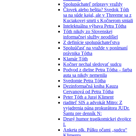
Spolupáchateľ prípravy vraždy
Človek alebo beštia? Svedok Tóth
sa na súde kajal, ale v Threeme sa z
Kuciakovej smrti s Kočnerom smiali
Intelektuálna výbava Petra Tótha
Tóth nikdy zo Slovenskej
informačnej služby neodišiel
Z definície spolupáchateľstva
Spoluúčasť na vražde v ponímaní
právnika Tótha
Klamár Tóth
Kočner nechal sledovať sudcu
Podvod z dielne Petra Tótha – farba
auta sa nikdy nemenila
Svedomie Petra Tótha
Dezinformačná kniha Kauza
Cervanová od Petra Tótha
Peter Tóth a Juraj Kliment
riaditeľ SIS a advokát Mitro: Z
vyjadrenia pána prokurátora JUDr.
Šantu pre denník N:
Drsný humor tragikomickej dvojice
I.
Anketa plk. Pálku očami „sudcu“
Klimenta