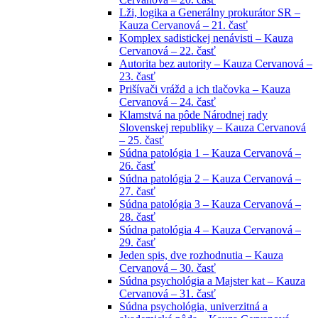
Lži, logika a Generálny prokurátor SR –
Kauza Cervanová – 21. časť
Komplex sadistickej nenávisti – Kauza
Cervanová – 22. časť
Autorita bez autority – Kauza Cervanová –
23. časť
Prišívači vrážd a ich tlačovka – Kauza
Cervanová – 24. časť
Klamstvá na pôde Národnej rady
Slovenskej republiky – Kauza Cervanová
– 25. časť
Súdna patológia 1 – Kauza Cervanová –
26. časť
Súdna patológia 2 – Kauza Cervanová –
27. časť
Súdna patológia 3 – Kauza Cervanová –
28. časť
Súdna patológia 4 – Kauza Cervanová –
29. časť
Jeden spis, dve rozhodnutia – Kauza
Cervanová – 30. časť
Súdna psychológia a Majster kat – Kauza
Cervanová – 31. časť
Súdna psychológia, univerzitná a