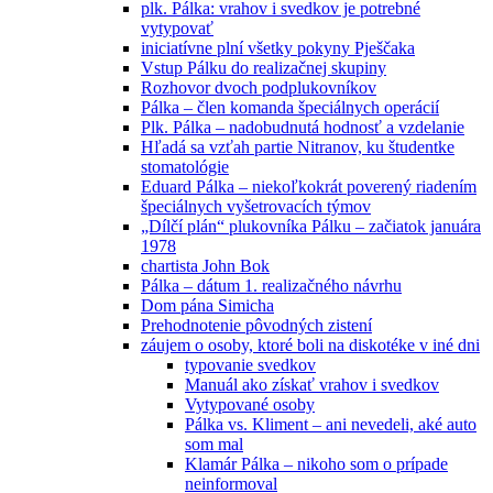
plk. Pálka: vrahov i svedkov je potrebné
vytypovať
iniciatívne plní všetky pokyny Pješčaka
Vstup Pálku do realizačnej skupiny
Rozhovor dvoch podplukovníkov
Pálka – člen komanda špeciálnych operácií
Plk. Pálka – nadobudnutá hodnosť a vzdelanie
Hľadá sa vzťah partie Nitranov, ku študentke
stomatológie
Eduard Pálka – niekoľkokrát poverený riadením
špeciálnych vyšetrovacích týmov
„Dílčí plán“ plukovníka Pálku – začiatok januára
1978
chartista John Bok
Pálka – dátum 1. realizačného návrhu
Dom pána Simicha
Prehodnotenie pôvodných zistení
záujem o osoby, ktoré boli na diskotéke v iné dni
typovanie svedkov
Manuál ako získať vrahov i svedkov
Vytypované osoby
Pálka vs. Kliment – ani nevedeli, aké auto
som mal
Klamár Pálka – nikoho som o prípade
neinformoval