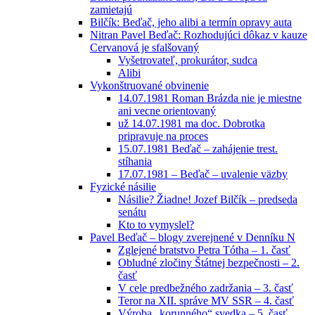
zamietajú
Bilčík: Beďač, jeho alibi a termín opravy auta
Nitran Pavel Beďač: Rozhodujúci dôkaz v kauze
Cervanová je sfalšovaný
Vyšetrovateľ, prokurátor, sudca
Alibi
Vykonštruované obvinenie
14.07.1981 Roman Brázda nie je miestne
ani vecne orientovaný
už 14.07.1981 ma doc. Dobrotka
pripravuje na proces
15.07.1981 Beďač – zahájenie trest.
stíhania
17.07.1981 – Beďač – uvalenie väzby
Fyzické násilie
Násilie? Žiadne! Jozef Bilčík – predseda
senátu
Kto to vymyslel?
Pavel Beďač – blogy zverejnené v Denníku N
Zglejené bratstvo Petra Tótha – 1. časť
Obludné zločiny Štátnej bezpečnosti – 2.
časť
V cele predbežného zadržania – 3. časť
Teror na XII. správe MV SSR – 4. časť
Výroba „korunného“ svedka – 5. časť