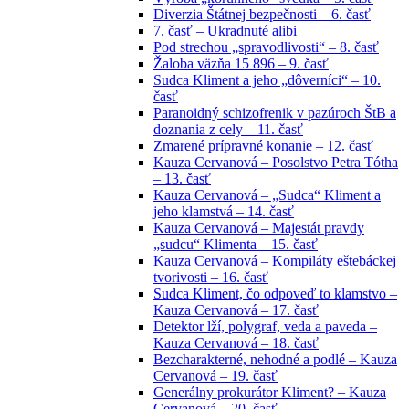
Diverzia Štátnej bezpečnosti – 6. časť
7. časť – Ukradnuté alibi
Pod strechou „spravodlivosti“ – 8. časť
Žaloba väzňa 15 896 – 9. časť
Sudca Kliment a jeho „dôverníci“ – 10.
časť
Paranoidný schizofrenik v pazúroch ŠtB a
doznania z cely – 11. časť
Zmarené prípravné konanie – 12. časť
Kauza Cervanová – Posolstvo Petra Tótha
– 13. časť
Kauza Cervanová – „Sudca“ Kliment a
jeho klamstvá – 14. časť
Kauza Cervanová – Majestát pravdy
„sudcu“ Klimenta – 15. časť
Kauza Cervanová – Kompiláty eštebáckej
tvorivosti – 16. časť
Sudca Kliment, čo odpoveď to klamstvo –
Kauza Cervanová – 17. časť
Detektor lží, polygraf, veda a paveda –
Kauza Cervanová – 18. časť
Bezcharakterné, nehodné a podlé – Kauza
Cervanová – 19. časť
Generálny prokurátor Kliment? – Kauza
Cervanová – 20. časť