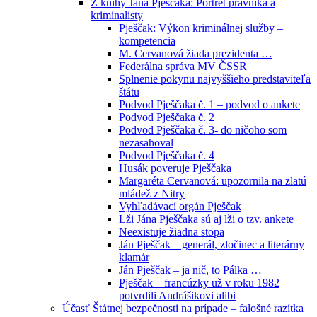
Z knihy Jána Pješčaka: Portrét právníka a
kriminalisty
Pješčak: Výkon kriminálnej služby –
kompetencia
M. Cervanová žiada prezidenta …
Federálna správa MV ČSSR
Splnenie pokynu najvyššieho predstaviteľa
štátu
Podvod Pješčaka č. 1 – podvod o ankete
Podvod Pješčaka č. 2
Podvod Pješčaka č. 3- do ničoho som
nezasahoval
Podvod Pješčaka č. 4
Husák poveruje Pješčaka
Margaréta Cervanová: upozornila na zlatú
mládež z Nitry
Vyhľadávací orgán Pješčak
Lži Jána Pješčaka sú aj lži o tzv. ankete
Neexistuje žiadna stopa
Ján Pješčak – generál, zločinec a literárny
klamár
Ján Pješčak – ja nič, to Pálka …
Pješčak – francúzky už v roku 1982
potvrdili Andrášikovi alibi
Účasť Štátnej bezpečnosti na prípade – falošné razítka