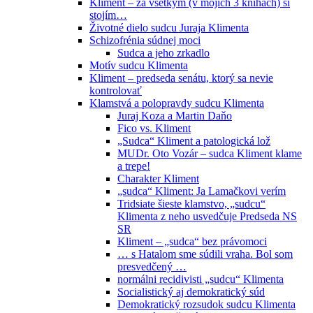
Kliment – za všetkým (v mojich 3 knihách) si
stojím…
Životné dielo sudcu Juraja Klimenta
Schizofrénia súdnej moci
Sudca a jeho zrkadlo
Motív sudcu Klimenta
Kliment – predseda senátu, ktorý sa nevie
kontrolovať
Klamstvá a polopravdy sudcu Klimenta
Juraj Koza a Martin Daňo
Fico vs. Kliment
„Sudca“ Kliment a patologická lož
MUDr. Oto Vozár – sudca Kliment klame
a trepe!
Charakter Kliment
„sudca“ Kliment: Ja Lamačkovi verím
Tridsiate šieste klamstvo, „sudcu“
Klimenta z neho usvedčuje Predseda NS
SR
Kliment – „sudca“ bez právomoci
… s Hatalom sme súdili vraha. Bol som
presvedčený …
normálni recidivisti „sudcu“ Klimenta
Socialistický aj demokratický súd
Demokratický rozsudok sudcu Klimenta