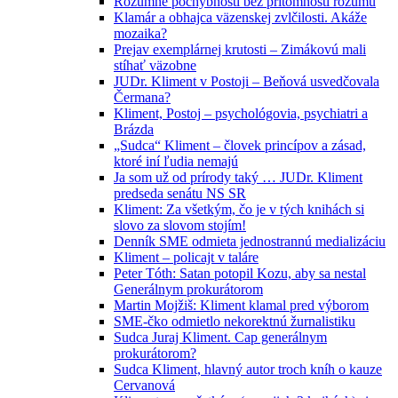
Rozumné pochybnosti bez prítomnosti rozumu
Klamár a obhajca väzenskej zvlčilosti. Akáže
mozaika?
Prejav exemplárnej krutosti – Zimákovú mali
stíhať väzobne
JUDr. Kliment v Postoji – Beňová usvedčovala
Čermana?
Kliment, Postoj – psychológovia, psychiatri a
Brázda
„Sudca“ Kliment – človek princípov a zásad,
ktoré iní ľudia nemajú
Ja som už od prírody taký … JUDr. Kliment
predseda senátu NS SR
Kliment: Za všetkým, čo je v tých knihách si
slovo za slovom stojím!
Denník SME odmieta jednostrannú medializáciu
Kliment – policajt v taláre
Peter Tóth: Satan potopil Kozu, aby sa nestal
Generálnym prokurátorom
Martin Mojžiš: Kliment klamal pred výborom
SME-čko odmietlo nekorektnú žurnalistiku
Sudca Juraj Kliment. Cap generálnym
prokurátorom?
Sudca Kliment, hlavný autor troch kníh o kauze
Cervanová