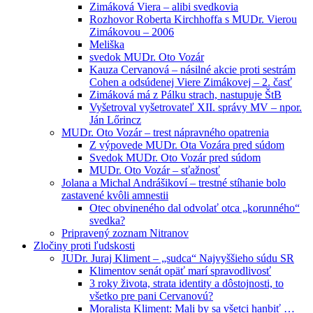
Zimáková Viera – alibi svedkovia
Rozhovor Roberta Kirchhoffa s MUDr. Vierou
Zimákovou – 2006
Meliška
svedok MUDr. Oto Vozár
Kauza Cervanová – násilné akcie proti sestrám
Cohen a odsúdenej Viere Zimákovej – 2. časť
Zimáková má z Pálku strach, nastupuje ŠtB
Vyšetroval vyšetrovateľ XII. správy MV – npor.
Ján Lőrincz
MUDr. Oto Vozár – trest nápravného opatrenia
Z výpovede MUDr. Ota Vozára pred súdom
Svedok MUDr. Oto Vozár pred súdom
MUDr. Oto Vozár – sťažnosť
Jolana a Michal Andrášikoví – trestné stíhanie bolo
zastavené kvôli amnestii
Otec obvineného dal odvolať otca „korunného“
svedka?
Pripravený zoznam Nitranov
Zločiny proti ľudskosti
JUDr. Juraj Kliment – „sudca“ Najvyššieho súdu SR
Klimentov senát opäť marí spravodlivosť
3 roky života, strata identity a dôstojnosti, to
všetko pre pani Cervanovú?
Moralista Kliment: Mali by sa všetci hanbiť …