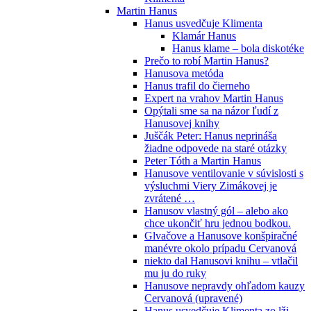
Martin Hanus
Hanus usvedčuje Klimenta
Klamár Hanus
Hanus klame – bola diskotéke
Prečo to robí Martin Hanus?
Hanusova metóda
Hanus trafil do čierneho
Expert na vrahov Martin Hanus
Opýtali sme sa na názor ľudí z
Hanusovej knihy
Juščák Peter: Hanus neprináša
žiadne odpovede na staré otázky
Peter Tóth a Martin Hanus
Hanusove ventilovanie v súvislosti s
výsluchmi Viery Zimákovej je
zvrátené …
Hanusov vlastný gól – alebo ako
chce ukončiť hru jednou bodkou.
Glvačove a Hanusove konšpiračné
manévre okolo prípadu Cervanová
niekto dal Hanusovi knihu – vtlačil
mu ju do ruky
Hanusove nepravdy ohľadom kauzy
Cervanová (upravené)
Hanus usvedčuje Klimenta zo lži