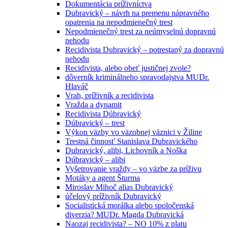
Dokumentácia príživníctva
Dubravický – návrh na premenu nápravného
opatrenia na nepodmienečný trest
Nepodmienečný trest za neúmyselnú dopravnú
nehodu
Recidivista Dubravický – potrestaný za dopravnú
nehodu
Recidivista, alebo obeť justičnej zvole?
dôverník kriminálneho spravodajstva MUDr.
Hlaváč
Vrah, príživník a recidivista
Vražda a dynamit
Recidivista Dúbravický
Dúbravický – trest
Výkon väzby vo väzobnej väznici v Žiline
Trestná činnosť Stanislava Dubravického
Dubravický, alibi, Lichovník a Noška
Dúbravický – alibi
Vyšetrovanie vraždy – vo väzbe za príživu
Motáky a agent Šturma
Miroslav Mihoč alias Dubravický
účelový príživník Dubravický
Socialistická morálka alebo spoločenská
diverzia? MUDr. Magda Dubravická
Naozaj recidivista? – NO 10% z platu