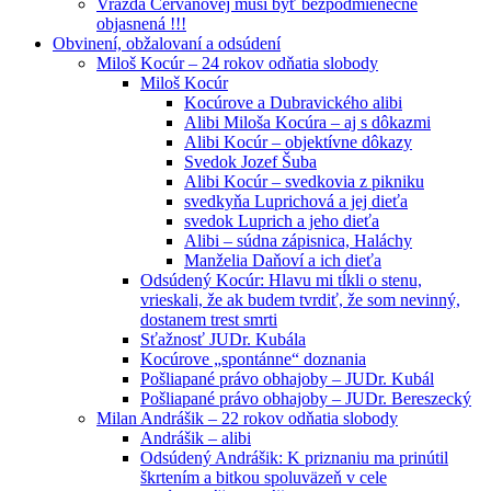
Vražda Cervanovej musí byť bezpodmienečne
objasnená !!!
Obvinení, obžalovaní a odsúdení
Miloš Kocúr – 24 rokov odňatia slobody
Miloš Kocúr
Kocúrove a Dubravického alibi
Alibi Miloša Kocúra – aj s dôkazmi
Alibi Kocúr – objektívne dôkazy
Svedok Jozef Šuba
Alibi Kocúr – svedkovia z pikniku
svedkyňa Luprichová a jej dieťa
svedok Luprich a jeho dieťa
Alibi – súdna zápisnica, Haláchy
Manželia Daňoví a ich dieťa
Odsúdený Kocúr: Hlavu mi tĺkli o stenu,
vrieskali, že ak budem tvrdiť, že som nevinný,
dostanem trest smrti
Sťažnosť JUDr. Kubála
Kocúrove „spontánne“ doznania
Pošliapané právo obhajoby – JUDr. Kubál
Pošliapané právo obhajoby – JUDr. Bereszecký
Milan Andrášik – 22 rokov odňatia slobody
Andrášik – alibi
Odsúdený Andrášik: K priznaniu ma prinútil
škrtením a bitkou spoluväzeň v cele