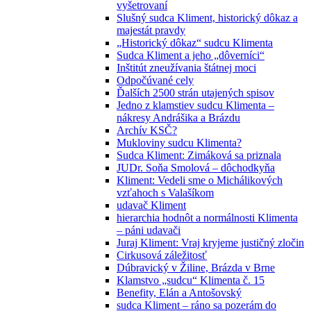
vyšetrovaní
Slušný sudca Kliment, historický dôkaz a
majestát pravdy
„Historický dôkaz“ sudcu Klimenta
Sudca Kliment a jeho „dôverníci“
Inštitút zneužívania štátnej moci
Odpočúvané cely
Ďalších 2500 strán utajených spisov
Jedno z klamstiev sudcu Klimenta –
nákresy Andrášika a Brázdu
Archív KSČ?
Mukloviny sudcu Klimenta?
Sudca Kliment: Zimáková sa priznala
JUDr. Soňa Smolová – dôchodkyňa
Kliment: Vedeli sme o Michálikových
vzťahoch s Valašíkom
udavač Kliment
hierarchia hodnôt a normálnosti Klimenta
– páni udavači
Juraj Kliment: Vraj kryjeme justičný zločin
Cirkusová záležitosť
Dúbravický v Žiline, Brázda v Brne
Klamstvo „sudcu“ Klimenta č. 15
Benefity, Elán a Antošovský
sudca Kliment – ráno sa pozerám do