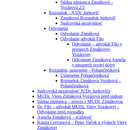
Súdna zápisnica Zimáková –
Vozárová 2/2
Rozsudok - JUDr. Jurkovič
Zimáková Rozsudok Jurkovič
Sudcovská nezávislosť
Odvolania
Odvolanie Zimáková
Odvolanie advokát Filo
Odvolanie – advokát Filo v
prospech Zimákovej-
Vozárovej
Odvolanie Zimáková Agneša
v prospech svojej dcéry
Rozsudok, uznesenie - Pohančeníková
Uznesenie Pohančeníková
Rozsudok Zimáková-Vozárová –
Pohančeníková
Sudcovská nezávislosť JUDr. Jurkoviča
MUDr. Viera Zimáková Vozárová pred súdom
Súdna zápisnica – proces s MUDr. Zimákovou
Dr. Filo – advokát MUDr. Viery Vozárovej –
Odvolanie proti rozsudku
Agneša Zimáková – sťažnosť
Kauza Cervanová – Peter Vačok a výsluch Viery
Zimákovej