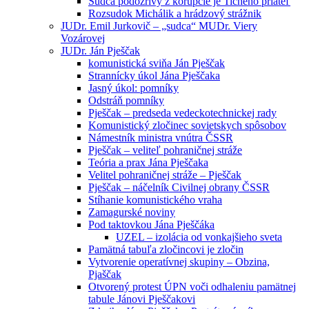
Sudca podozrivý z korupcie je Tichého priateľ
Rozsudok Michálik a hrádzový strážnik
JUDr. Emil Jurkovič – „sudca“ MUDr. Viery
Vozárovej
JUDr. Ján Pješčak
komunistická sviňa Ján Pješčak
Strannícky úkol Jána Pješčaka
Jasný úkol: pomníky
Odstráň pomníky
Pješčak – predseda vedeckotechnickej rady
Komunistický zločinec sovietskych spôsobov
Námestník ministra vnútra ČSSR
Pješčak – veliteľ pohraničnej stráže
Teória a prax Jána Pješčaka
Velitel pohraničnej stráže – Pješčak
Pješčak – náčelník Civilnej obrany ČSSR
Stíhanie komunistického vraha
Zamagurské noviny
Pod taktovkou Jána Pješčáka
UZEL – izolácia od vonkajšieho sveta
Pamätná tabuľa zločincovi je zločin
Vytvorenie operatívnej skupiny – Obzina,
Pjaščak
Otvorený protest ÚPN voči odhaleniu pamätnej
tabule Jánovi Pješčakovi