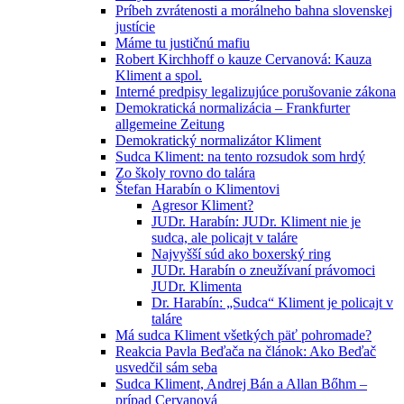
Príbeh zvrátenosti a morálneho bahna slovenskej
justície
Máme tu justičnú mafiu
Robert Kirchhoff o kauze Cervanová: Kauza
Kliment a spol.
Interné predpisy legalizujúce porušovanie zákona
Demokratická normalizácia – Frankfurter
allgemeine Zeitung
Demokratický normalizátor Kliment
Sudca Kliment: na tento rozsudok som hrdý
Zo školy rovno do talára
Štefan Harabín o Klimentovi
Agresor Kliment?
JUDr. Harabín: JUDr. Kliment nie je
sudca, ale policajt v taláre
Najvyšší súd ako boxerský ring
JUDr. Harabín o zneužívaní právomoci
JUDr. Klimenta
Dr. Harabín: „Sudca“ Kliment je policajt v
taláre
Má sudca Kliment všetkých päť pohromade?
Reakcia Pavla Beďača na článok: Ako Beďač
usvedčil sám seba
Sudca Kliment, Andrej Bán a Allan Bőhm –
prípad Cervanová