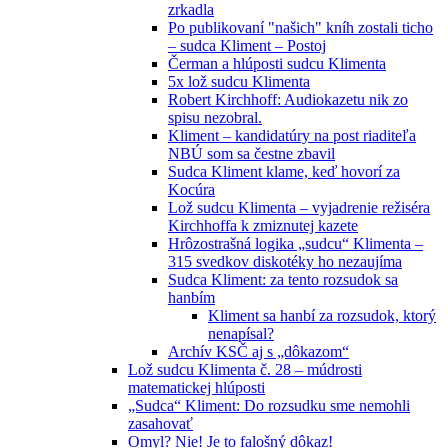
zrkadla
Po publikovaní "našich" kníh zostali ticho
– sudca Kliment – Postoj
Čerman a hlúposti sudcu Klimenta
5x lož sudcu Klimenta
Robert Kirchhoff: Audiokazetu nik zo
spisu nezobral.
Kliment – kandidatúry na post riaditeľa
NBÚ som sa čestne zbavil
Sudca Kliment klame, keď hovorí za
Kocúra
Lož sudcu Klimenta – vyjadrenie režiséra
Kirchhoffa k zmiznutej kazete
Hrôzostrašná logika „sudcu“ Klimenta –
315 svedkov diskotéky ho nezaujíma
Sudca Kliment: za tento rozsudok sa
hanbím
Kliment sa hanbí za rozsudok, ktorý
nenapísal?
Archív KSČ aj s „dôkazom“
Lož sudcu Klimenta č. 28 – múdrosti
matematickej hlúposti
„Sudca“ Kliment: Do rozsudku sme nemohli
zasahovať
Omyl? Nie! Je to falošný dôkaz!