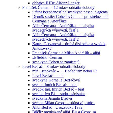
obhajca JUDr. Alfonz Langer
František Čerman - 12 rokov odňatia slobody
Štátna bezpečnosť na svedkyne nasadila agenta
Denník sestier Cohenových – nepriestrelné alibi
Čermana a Andrášika
Alibi Čermana a Andrášika – analytika
svedeckých výpovedí, časť 1
Alibi Čermana a Andrášika – analytika
svedeckých výpovedí, časť 2
Kauza Cervanová – druhá diskotéka a svedok
Antošovský
František Čerman a Milan Andrášik – alibi
„Eštebák“ Čerman
svedkyne Cohen sa zamietajú
Pavel Beďač – 8 rokov odňatia slobody
mjr. Lichovník – … Beďač tam nebol !!!
Pavel Beďač – alibi
svedkyňa Kornélia Beďačová
svedok Imrich Beďač – otec
svedok Ing. Imrich Beďač – brat
svedok Ivo Bis – súdna zápisnica
svedkyňa Jarmila Bisová
svedok Milan Cvopa – súdna zápisnica
Alibi Beďač – z rozsudku 1982
Bilčík: preukázané alibi, Bis a Cvopa sa