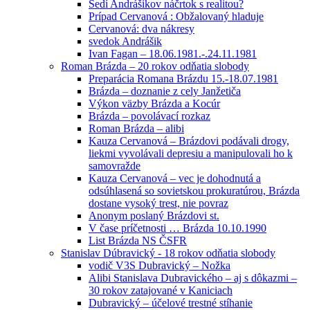
Sedí Andrášikov náčrtok s realitou?
Prípad Cervanová : Obžalovaný hladuje
Cervanová: dva nákresy
svedok Andrášik
Ivan Fagan – 18.06.1981.-.24.11.1981
Roman Brázda – 20 rokov odňatia slobody
Preparácia Romana Brázdu 15.-18.07.1981
Brázda – doznanie z cely Janžetiča
Výkon väzby Brázda a Kocúr
Brázda – povolávací rozkaz
Roman Brázda – alibi
Kauza Cervanová – Brázdovi podávali drogy,
liekmi vyvolávali depresiu a manipulovali ho k
samovražde
Kauza Cervanová – vec je dohodnutá a
odsúhlasená so sovietskou prokuratúrou, Brázda
dostane vysoký trest, nie povraz
Anonym poslaný Brázdovi st.
V čase príčetnosti … Brázda 10.10.1990
List Brázda NS ČSFR
Stanislav Dúbravický - 18 rokov odňatia slobody
vodič V3S Dubravický – Nožka
Alibi Stanislava Dubravického – aj s dôkazmi –
30 rokov zatajované v Kaniciach
Dubravický – účelové trestné stíhanie