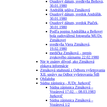
Osudový dátum, svedkyňa Beňová,
30.01.1980
Andrášik udáva Zimákovú
Osudový dátum, svedok Andrášik,
30.01.1980
Osudový dátum, svedok Piaček,
30.01.1980
Podľa popisu Andrášika a Beňovej
bola zadovážená fotografia MUDr.
Zimákovej
svedkyňa Viera Zimáková,
19.02.1980
medička Zimáková – prepis
zvukového záznamu 22.02.1980
Nie je známy dôvod, ako Zimáková
získava informácie
Zimáková stiahnutá z Odboru vyšetrovania
XII. správy na Odbor vyšetrovania ŠtB
Obžaloba
Súdna zápisnica - JUDr. Jurkovič
Súdna zápisnica Zimáková –
Vozárová 17.02. – 08.03.1983
Jurkovič
Súdna zápisnica Zimáková –
Vozárová 1/2