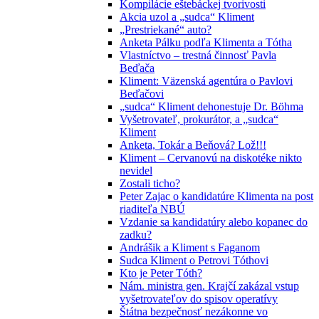
Kompilácie eštebáckej tvorivosti
Akcia uzol a „sudca“ Kliment
„Prestriekané“ auto?
Anketa Pálku podľa Klimenta a Tótha
Vlastníctvo – trestná činnosť Pavla
Beďača
Kliment: Väzenská agentúra o Pavlovi
Beďačovi
„sudca“ Kliment dehonestuje Dr. Böhma
Vyšetrovateľ, prokurátor, a „sudca“
Kliment
Anketa, Tokár a Beňová? Lož!!!
Kliment – Cervanovú na diskotéke nikto
nevidel
Zostali ticho?
Peter Zajac o kandidatúre Klimenta na post
riaditeľa NBÚ
Vzdanie sa kandidatúry alebo kopanec do
zadku?
Andrášik a Kliment s Faganom
Sudca Kliment o Petrovi Tóthovi
Kto je Peter Tóth?
Nám. ministra gen. Krajčí zakázal vstup
vyšetrovateľov do spisov operatívy
Štátna bezpečnosť nezákonne vo