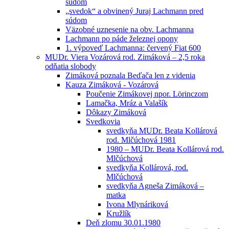
súdom
„svedok“ a obvinený Juraj Lachmann pred
súdom
Väzobné uznesenie na obv. Lachmanna
Lachmann po páde železnej opony
1. výpoveď Lachmanna: červený Fiat 600
MUDr. Viera Vozárová rod. Zimáková – 2,5 roka
odňatia slobody
Zimáková poznala Beďača len z videnia
Kauza Zimáková - Vozárová
Poučenie Zimákovej npor. Lörinczom
Lamačka, Mráz a Valašík
Dôkazy Zimáková
Svedkovia
svedkyňa MUDr. Beata Kollárová
rod. Mlčúchová 1981
1980 – MUDr. Beata Kollárová rod.
Mlčúchová
svedkyňa Kollárová, rod.
Mlčúchová
svedkyňa Agneša Zimáková –
matka
Ivona Mlynáriková
Kružlík
Deň zlomu 30.01.1980