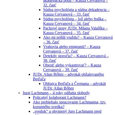
akademická pôda – Kauza Cervanová –
32. časť
Súdna psychológia a súdna dekadencia –
Kauza Cervanová – 33. časť
Súdna psychológia – lož alebo fraška –
Kauza Cervanová – 34. časť
Pachové stopy JUDr. Milana Valašíka –
Kauza Cervanová – 35. časť
Ako mi prišili vraždu? – Kauza Cervanová
– 36. časť
Vrahovia alebo emigranti? – Kauza
Cervanová – 37. časť
Detektív storočia? – Kauza Cervanová –
38. časť
Obesiť alebo vykastrovať? – Kauza
Cervanová – 39. časť
JUDr. Allan Bőhm – advokát obžalovaného
Beďača
Obhajca Beďača a Čermana – advokát
JUDr. Allan Bőhm
Juraj Lachmann – 4 roky odňatia slobody
Policajný kolaborant Lachmann?
Ako prebiehalo spracovanie Lachmanna, tzv.
korunného svedka?
„svedok“ a obvinený Juro Lachmann pred