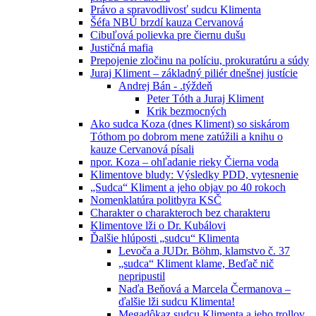
Právo a spravodlivosť sudcu Klimenta
Šéfa NBÚ brzdí kauza Cervanová
Cibuľová polievka pre čiernu dušu
Justičná mafia
Prepojenie zločinu na políciu, prokuratúru a súdy
Juraj Kliment – základný piliér dnešnej justície
Andrej Bán - .týždeň
Peter Tóth a Juraj Kliment
Krik bezmocných
Ako sudca Koza (dnes Kliment) so siskárom
Tóthom po dobrom mene zatúžili a knihu o
kauze Cervanová písali
npor. Koza – ohľadanie rieky Čierna voda
Klimentove bludy: Výsledky PDD, vytesnenie
„Sudca“ Kliment a jeho objav po 40 rokoch
Nomenklatúra politbyra KSČ
Charakter o charakteroch bez charakteru
Klimentove lži o Dr. Kubálovi
Ďalšie hlúposti „sudcu“ Klimenta
Levoča a JUDr. Böhm, klamstvo č. 37
„sudca“ Kliment klame, Beďač nič
nepripustil
Naďa Beňová a Marcela Čermanova –
ďalšie lži sudcu Klimenta!
Megadôkaz sudcu Klimenta a jeho trollov