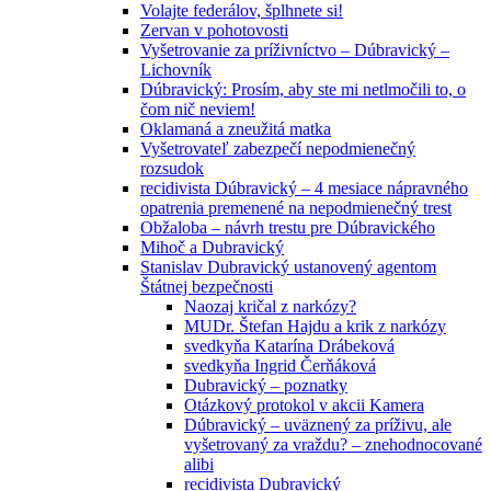
Volajte federálov, šplhnete si!
Zervan v pohotovosti
Vyšetrovanie za príživníctvo – Dúbravický –
Lichovník
Dúbravický: Prosím, aby ste mi netlmočili to, o
čom nič neviem!
Oklamaná a zneužitá matka
Vyšetrovateľ zabezpečí nepodmienečný
rozsudok
recidivista Dúbravický – 4 mesiace nápravného
opatrenia premenené na nepodmienečný trest
Obžaloba – návrh trestu pre Dúbravického
Mihoč a Dubravický
Stanislav Dubravický ustanovený agentom
Štátnej bezpečnosti
Naozaj kričal z narkózy?
MUDr. Štefan Hajdu a krik z narkózy
svedkyňa Katarína Drábeková
svedkyňa Ingrid Čerňáková
Dubravický – poznatky
Otázkový protokol v akcii Kamera
Dúbravický – uväznený za príživu, ale
vyšetrovaný za vraždu? – znehodnocované
alibi
recidivista Dubravický