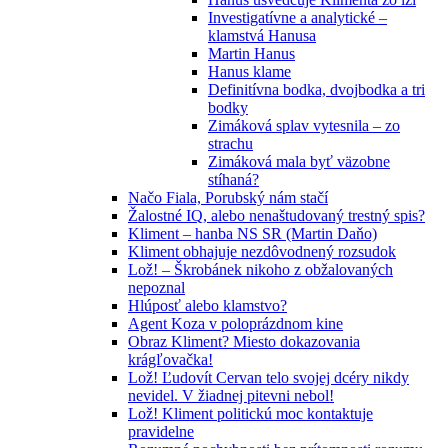
Investigatívne a analytické –
klamstvá Hanusa
Martin Hanus
Hanus klame
Definitívna bodka, dvojbodka a tri
bodky
Zimáková splav vytesnila – zo
strachu
Zimáková mala byť väzobne
stíhaná?
Načo Fiala, Porubský nám stačí
Žalostné IQ, alebo nenaštudovaný trestný spis?
Kliment – hanba NS SR (Martin Daňo)
Kliment obhajuje nezdôvodnený rozsudok
Lož! – Škrobánek nikoho z obžalovaných
nepoznal
Hlúposť alebo klamstvo?
Agent Koza v poloprázdnom kine
Obraz Kliment? Miesto dokazovania
krágľovačka!
Lož! Ľudovít Cervan telo svojej dcéry nikdy
nevidel. V žiadnej pitevni nebol!
Lož! Kliment politickú moc kontaktuje
pravidelne