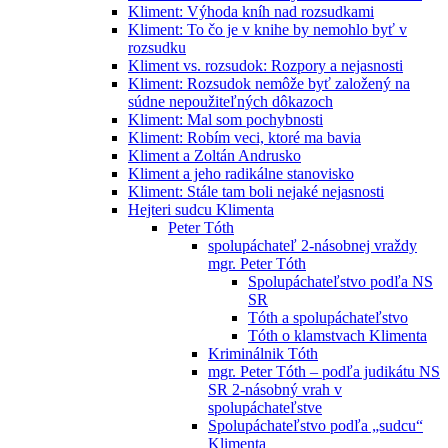
Kliment: Výhoda kníh nad rozsudkami
Kliment: To čo je v knihe by nemohlo byť v
rozsudku
Kliment vs. rozsudok: Rozpory a nejasnosti
Kliment: Rozsudok nemôže byť založený na
súdne nepoužiteľných dôkazoch
Kliment: Mal som pochybnosti
Kliment: Robím veci, ktoré ma bavia
Kliment a Zoltán Andrusko
Kliment a jeho radikálne stanovisko
Kliment: Stále tam boli nejaké nejasnosti
Hejteri sudcu Klimenta
Peter Tóth
spolupáchateľ 2-násobnej vraždy
mgr. Peter Tóth
Spolupáchateľstvo podľa NS
SR
Tóth a spolupáchateľstvo
Tóth o klamstvach Klimenta
Kriminálnik Tóth
mgr. Peter Tóth – podľa judikátu NS
SR 2-násobný vrah v
spolupáchateľstve
Spolupáchateľstvo podľa „sudcu“
Klimenta