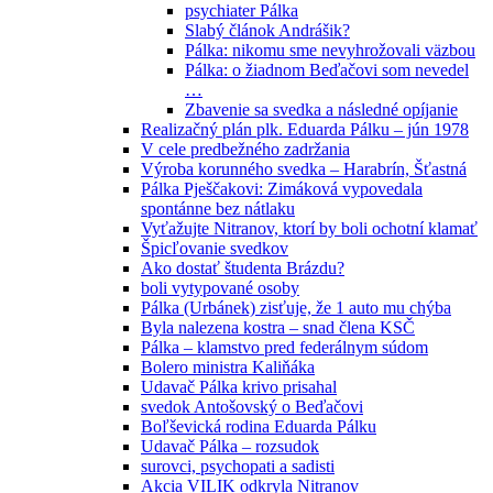
psychiater Pálka
Slabý článok Andrášik?
Pálka: nikomu sme nevyhrožovali väzbou
Pálka: o žiadnom Beďačovi som nevedel
…
Zbavenie sa svedka a následné opíjanie
Realizačný plán plk. Eduarda Pálku – jún 1978
V cele predbežného zadržania
Výroba korunného svedka – Harabrín, Šťastná
Pálka Pješčakovi: Zimáková vypovedala
spontánne bez nátlaku
Vyťažujte Nitranov, ktorí by boli ochotní klamať
Špicľovanie svedkov
Ako dostať študenta Brázdu?
boli vytypované osoby
Pálka (Urbánek) zisťuje, že 1 auto mu chýba
Byla nalezena kostra – snad člena KSČ
Pálka – klamstvo pred federálnym súdom
Bolero ministra Kaliňáka
Udavač Pálka krivo prisahal
svedok Antošovský o Beďačovi
Boľševická rodina Eduarda Pálku
Udavač Pálka – rozsudok
surovci, psychopati a sadisti
Akcia VILIK odkryla Nitranov