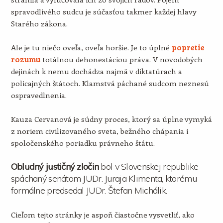
spravodlivého sudcu je súčasťou takmer každej hlavy
Starého zákona.
Ale je tu niečo oveľa, oveľa horšie. Je to úplné
popretie
rozumu
totálnou dehonestáciou práva. V novodobých
dejinách k nemu dochádza najmä v diktatúrach a
policajných štátoch. Klamstvá páchané sudcom neznesú
ospravedlnenia.
Kauza Cervanová je súdny proces, ktorý sa úplne vymyká
z noriem civilizovaného sveta, bežného chápania i
spoločenského poriadku právneho štátu.
Obludný justičný zločin
bol v Slovenskej republike
spáchaný senátom JUDr. Juraja Klimenta, ktorému
formálne predsedal JUDr. Štefan Michálik.
Cieľom tejto stránky je aspoň čiastočne vysvetliť, ako