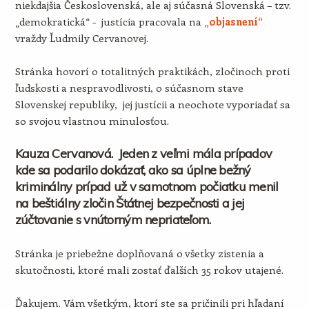
niekdajšia Československá, ale aj súčasná Slovenská – tzv.
„demokratická“ - justícia pracovala na
„objasnení“
vraždy Ľudmily Cervanovej.
Stránka hovorí o totalitných praktikách, zločinoch proti
ľudskosti a nespravodlivosti, o súčasnom stave
Slovenskej republiky, jej justícii a neochote vyporiadať sa
so svojou vlastnou minulosťou.
Kauza Cervanová. Jeden z veľmi mála prípadov
kde sa podarilo dokázať, ako sa úplne bežný
kriminálny prípad už v samotnom počiatku menil
na beštiálny zločin Štátnej bezpečnosti a jej
zúčtovanie s vnútorným nepriateľom.
Stránka je priebežne doplňovaná o všetky zistenia a
skutočnosti, ktoré mali zostať ďalších 35 rokov utajené.
Ďakujem. Vám všetkým, ktorí ste sa pričinili pri hľadaní