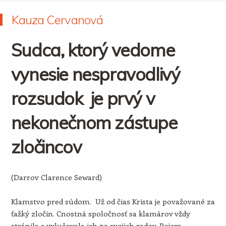
Kauza Cervanová
Sudca, ktorý vedome
vynesie nespravodlivý
rozsudok je prvý v
nekonečnom zástupe
zločincov
(Darrov Clarence Seward)
Klamstvo pred súdom. Už od čias Krista je považované za
ťažký zločin. Cnostná spoločnosť sa klamárov vždy
stránila a vylučovala ich zo svojich radov. Pojem