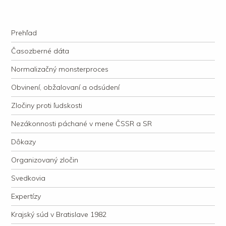
kauzacervanova.sk
Najdlhšie trvajúci, dodnes nevyjasnený súdny proces v dejnách slovenskej
Navigation
justície
Skip to content
Prehľad
Časozberné dáta
Normalizačný monsterproces
Obvinení, obžalovaní a odsúdení
Zločiny proti ľudskosti
Nezákonnosti páchané v mene ČSSR a SR
Dôkazy
Organizovaný zločin
Svedkovia
Expertízy
Krajský súd v Bratislave 1982