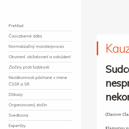
kauzacervanova.sk
Najdlhšie trvajúci, dodnes nevyjasnený
Navigation
súdny proces v dejnách slovenskej justície
Skip to content
Prehľad
Časozberné dáta
Kau
Normalizačný monsterproces
Obvinení, obžalovaní a odsúdení
Sudc
Zločiny proti ľudskosti
Nezákonnosti páchané v mene
nespr
ČSSR a SR
neko
Dôkazy
Organizovaný zločin
(Darrov Cl
Svedkovia
Expertízy
Klamstvo pr