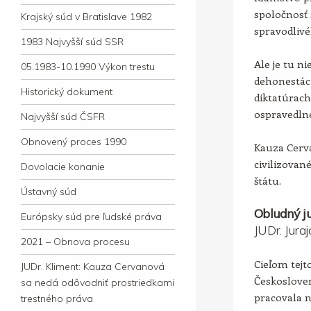
spoločnosť 
Krajský súd v Bratislave 1982
spravodlivé
1983 Najvyšší súd SSR
Ale je tu ni
05.1983-10.1990 Výkon trestu
dehonestác
Historický dokument
diktatúrac
ospravedln
Najvyšší súd ČSFR
Obnovený proces 1990
Kauza Cerv
civilizova
Dovolacie konanie
štátu.
Ústavný súd
Obludný ju
Európsky súd pre ľudské práva
JUDr. Jura
2021 – Obnova procesu
Cieľom tejto
JUDr. Kliment: Kauza Cervanová
Českosloven
sa nedá odôvodniť prostriedkami
pracovala 
trestného práva