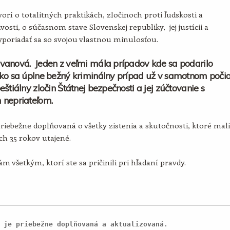
orí o totalitných praktikách, zločinoch proti ľudskosti a
vosti, o súčasnom stave Slovenskej republiky, jej justícii a
poriadať sa so svojou vlastnou minulosťou.
vanová. Jeden z veľmi mála prípadov kde sa podarilo
ko sa úplne bežný kriminálny prípad už v samotnom poči
eštiálny zločin Štátnej bezpečnosti a jej zúčtovanie s
 nepriateľom.
priebežne doplňovaná o všetky zistenia a skutočnosti, ktoré mali
ích 35 rokov utajené.
m všetkým, ktorí ste sa pričinili pri hľadaní pravdy.
 je priebežne doplňovaná a aktualizovaná.