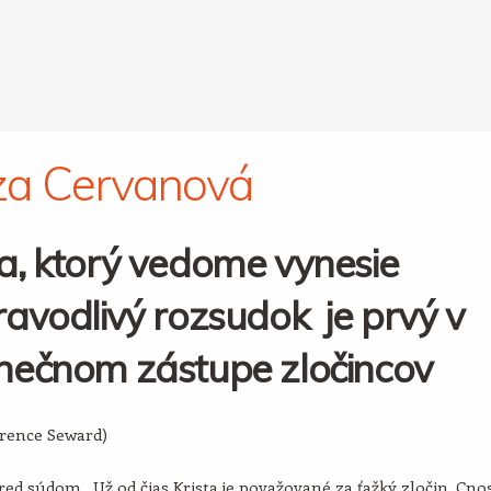
za Cervanová
a, ktorý vedome vynesie
avodlivý rozsudok je prvý v
nečnom zástupe zločincov
arence Seward)
ed súdom. Už od čias Krista je považované za ťažký zločin. Cno