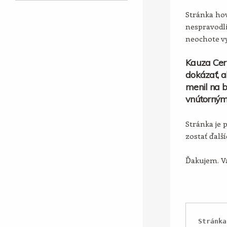
Stránka hov
nespravodli
neochote vy
Kauza Cer
dokázať, a
menil na b
vnútorným
Stránka je 
zostať ďalš
Ďakujem. Vá
Stránka