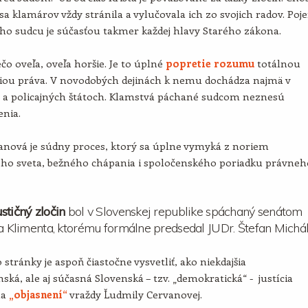
sa klamárov vždy stránila a vylučovala ich zo svojich radov. Poj
ho sudcu je súčasťou takmer každej hlavy Starého zákona.
ečo oveľa, oveľa horšie. Je to úplné
popretie rozumu
totálnou
iou práva. V novodobých dejinách k nemu dochádza najmä v
h a policajných štátoch. Klamstvá páchané sudcom neznesú
enia.
anová je súdny proces, ktorý sa úplne vymyká z noriem
ného sveta, bežného chápania i spoločenského poriadku právneh
stičný zločin
bol v Slovenskej republike spáchaný senátom
ja Klimenta, ktorému formálne predsedal JUDr. Štefan Michál
 stránky je aspoň čiastočne vysvetliť, ako niekdajšia
ská, ale aj súčasná Slovenská – tzv. „demokratická“ - justícia
na
„objasnení“
vraždy Ľudmily Cervanovej.