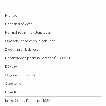
kauzacervanova.sk
Najdlhšie trvajúci, dodnes nevyjasnený súdny proces v dejnách slovenskej
Navigation
justície
Skip to content
Prehľad
Časozberné dáta
Normalizačný monsterproces
Obvinení, obžalovaní a odsúdení
Zločiny proti ľudskosti
Nezákonnosti páchané v mene ČSSR a SR
Dôkazy
Organizovaný zločin
Svedkovia
Expertízy
Krajský súd v Bratislave 1982