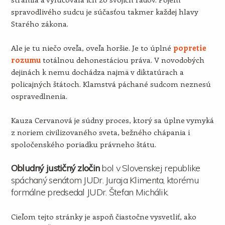
spravodlivého sudcu je súčasťou takmer každej hlavy
Starého zákona.
Ale je tu niečo oveľa, oveľa horšie. Je to úplné
popretie
rozumu
totálnou dehonestáciou práva. V novodobých
dejinách k nemu dochádza najmä v diktatúrach a
policajných štátoch. Klamstvá páchané sudcom neznesú
ospravedlnenia.
Kauza Cervanová je súdny proces, ktorý sa úplne vymyká
z noriem civilizovaného sveta, bežného chápania i
spoločenského poriadku právneho štátu.
Obludný justičný zločin
bol v Slovenskej republike
spáchaný senátom JUDr. Juraja Klimenta, ktorému
formálne predsedal JUDr. Štefan Michálik.
Cieľom tejto stránky je aspoň čiastočne vysvetliť, ako