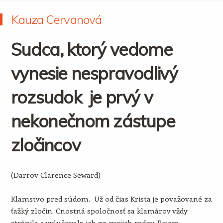
Kauza Cervanová
Sudca, ktorý vedome
vynesie nespravodlivý
rozsudok je prvý v
nekonečnom zástupe
zločincov
(Darrov Clarence Seward)
Klamstvo pred súdom. Už od čias Krista je považované za
ťažký zločin. Cnostná spoločnosť sa klamárov vždy
stránila a vylučovala ich zo svojich radov. Pojem