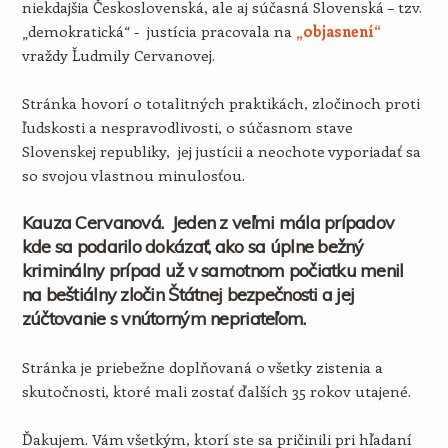
niekdajšia Československá, ale aj súčasná Slovenská – tzv.
„demokratická“ - justícia pracovala na
„objasnení“
vraždy Ľudmily Cervanovej.
Stránka hovorí o totalitných praktikách, zločinoch proti
ľudskosti a nespravodlivosti, o súčasnom stave
Slovenskej republiky, jej justícii a neochote vyporiadať sa
so svojou vlastnou minulosťou.
Kauza Cervanová. Jeden z veľmi mála prípadov
kde sa podarilo dokázať, ako sa úplne bežný
kriminálny prípad už v samotnom počiatku menil
na beštiálny zločin Štátnej bezpečnosti a jej
zúčtovanie s vnútorným nepriateľom.
Stránka je priebežne doplňovaná o všetky zistenia a
skutočnosti, ktoré mali zostať ďalších 35 rokov utajené.
Ďakujem. Vám všetkým, ktorí ste sa pričinili pri hľadaní