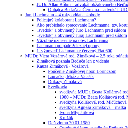
JUDr. Allan Bőhm – advokát obžalovaného Beďa
Obhajca Beďača a Čermana – advokát JUD
Juraj Lachmann – 4 roky odňatia slobody
Policajný kolaborant Lachmann?
Ako prebiehalo spracovanie Lachmanna, tzv. kor
„svedok“ a obvinený Juro Lachmann pred súdom
„svedok“ a obvinený Juraj Lachmann pred súdom
Väzobné uznesenie na obv. Lachmanna
Lachmann po páde železnej opony
1. výpoveď Lachmanna: červený Fiat 600
MUDr. Viera Vozárová rod. Zimáková – 2,5 roka odňati
Zimáková poznala Beďača len z videnia
Kauza Zimáková - Vozárová
Poučenie Zimákovej npor. Lörinczom
Lamačka, Mráz a Valašík
Dôkazy Zimáková
Svedkovia
svedkyňa MUDr. Beata Kollárová ro
1980 – MUDr. Beata Kollárová rod.
svedkyňa Kollárová, rod. Mlčúchová
svedkyňa Agneša Zimáková – matka
Ivona Mlynáriková
Kružlík
Deň zlomu 30.01.1980
Osudový dátum, svedkyňa Beňová, 3