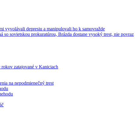
mi vyvolávali depresiu a manipulovali ho k samovražde
 so sovietskou prokuratúrou, Brázda dostane vysoký trest, nie povraz
0 rokov zatajované v Kaniciach
enia na nepodmienečný trest
hodu
 nehodu
áč