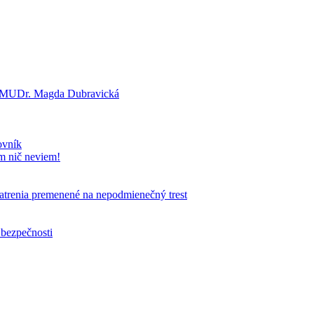
a? MUDr. Magda Dubravická
ovník
om nič neviem!
patrenia premenené na nepodmienečný trest
 bezpečnosti