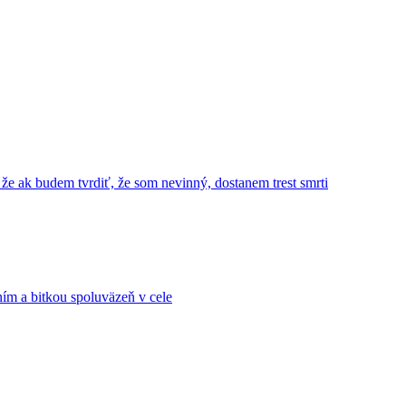
 že ak budem tvrdiť, že som nevinný, dostanem trest smrti
ním a bitkou spoluväzeň v cele