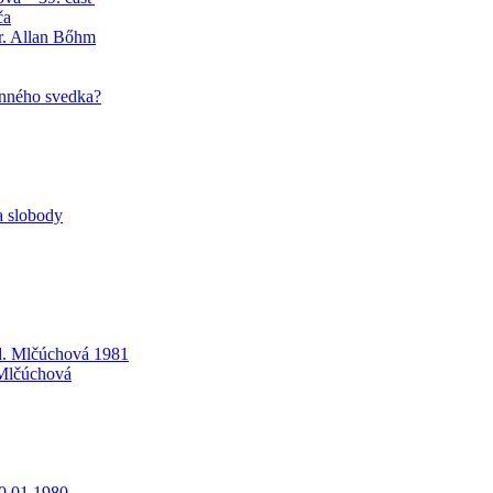
ča
r. Allan Bőhm
unného svedka?
a slobody
d. Mlčúchová 1981
 Mlčúchová
0.01.1980