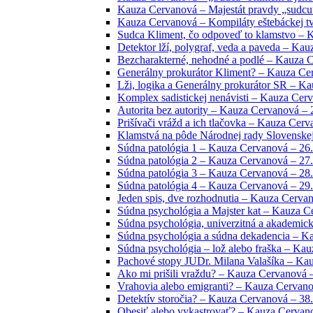
Kauza Cervanová – Majestát pravdy „sudcu“
Kauza Cervanová – Kompiláty eštebáckej tvo
Sudca Kliment, čo odpoveď to klamstvo – 
Detektor lží, polygraf, veda a paveda – Ka
Bezcharakterné, nehodné a podlé – Kauza C
Generálny prokurátor Kliment? – Kauza Cer
Lži, logika a Generálny prokurátor SR – Ka
Komplex sadistickej nenávisti – Kauza Cerv
Autorita bez autority – Kauza Cervanová – 
Prišívači vrážd a ich tlačovka – Kauza Cerv
Klamstvá na pôde Národnej rady Slovenskej
Súdna patológia 1 – Kauza Cervanová – 26.
Súdna patológia 2 – Kauza Cervanová – 27.
Súdna patológia 3 – Kauza Cervanová – 28.
Súdna patológia 4 – Kauza Cervanová – 29.
Jeden spis, dve rozhodnutia – Kauza Cervan
Súdna psychológia a Majster kat – Kauza C
Súdna psychológia, univerzitná a akademic
Súdna psychológia a súdna dekadencia – K
Súdna psychológia – lož alebo fraška – Kau
Pachové stopy JUDr. Milana Valašíka – Kau
Ako mi prišili vraždu? – Kauza Cervanová –
Vrahovia alebo emigranti? – Kauza Cervano
Detektív storočia? – Kauza Cervanová – 38.
Obesiť alebo vykastrovať? – Kauza Cervano