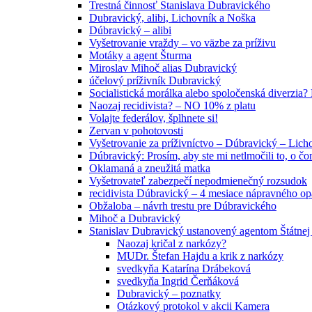
Trestná činnosť Stanislava Dubravického
Dubravický, alibi, Lichovník a Noška
Dúbravický – alibi
Vyšetrovanie vraždy – vo väzbe za príživu
Motáky a agent Šturma
Miroslav Mihoč alias Dubravický
účelový príživník Dubravický
Socialistická morálka alebo spoločenská diverzi
Naozaj recidivista? – NO 10% z platu
Volajte federálov, šplhnete si!
Zervan v pohotovosti
Vyšetrovanie za príživníctvo – Dúbravický – Lich
Dúbravický: Prosím, aby ste mi netlmočili to, o č
Oklamaná a zneužitá matka
Vyšetrovateľ zabezpečí nepodmienečný rozsudok
recidivista Dúbravický – 4 mesiace nápravného o
Obžaloba – návrh trestu pre Dúbravického
Mihoč a Dubravický
Stanislav Dubravický ustanovený agentom Štátnej
Naozaj kričal z narkózy?
MUDr. Štefan Hajdu a krik z narkózy
svedkyňa Katarína Drábeková
svedkyňa Ingrid Čerňáková
Dubravický – poznatky
Otázkový protokol v akcii Kamera