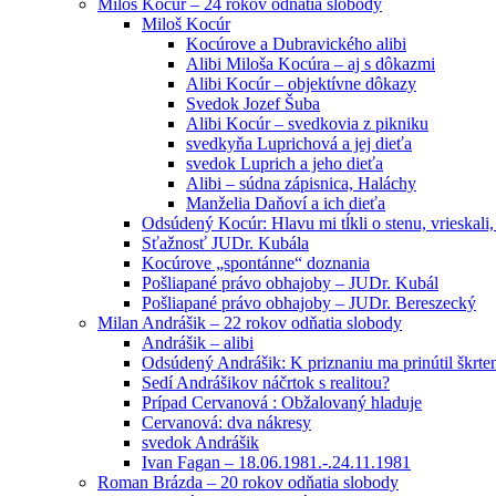
Miloš Kocúr – 24 rokov odňatia slobody
Miloš Kocúr
Kocúrove a Dubravického alibi
Alibi Miloša Kocúra – aj s dôkazmi
Alibi Kocúr – objektívne dôkazy
Svedok Jozef Šuba
Alibi Kocúr – svedkovia z pikniku
svedkyňa Luprichová a jej dieťa
svedok Luprich a jeho dieťa
Alibi – súdna zápisnica, Haláchy
Manželia Daňoví a ich dieťa
Odsúdený Kocúr: Hlavu mi tĺkli o stenu, vrieskali,
Sťažnosť JUDr. Kubála
Kocúrove „spontánne“ doznania
Pošliapané právo obhajoby – JUDr. Kubál
Pošliapané právo obhajoby – JUDr. Bereszecký
Milan Andrášik – 22 rokov odňatia slobody
Andrášik – alibi
Odsúdený Andrášik: K priznaniu ma prinútil škrte
Sedí Andrášikov náčrtok s realitou?
Prípad Cervanová : Obžalovaný hladuje
Cervanová: dva nákresy
svedok Andrášik
Ivan Fagan – 18.06.1981.-.24.11.1981
Roman Brázda – 20 rokov odňatia slobody