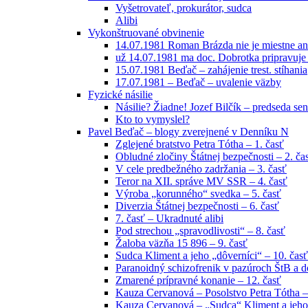
Vyšetrovateľ, prokurátor, sudca
Alibi
Vykonštruované obvinenie
14.07.1981 Roman Brázda nie je miestne an
už 14.07.1981 ma doc. Dobrotka pripravuje
15.07.1981 Beďač – zahájenie trest. stíhania
17.07.1981 – Beďač – uvalenie väzby
Fyzické násilie
Násilie? Žiadne! Jozef Bilčík – predseda sen
Kto to vymyslel?
Pavel Beďač – blogy zverejnené v Denníku N
Zglejené bratstvo Petra Tótha – 1. časť
Obludné zločiny Štátnej bezpečnosti – 2. ča
V cele predbežného zadržania – 3. časť
Teror na XII. správe MV SSR – 4. časť
Výroba „korunného“ svedka – 5. časť
Diverzia Štátnej bezpečnosti – 6. časť
7. časť – Ukradnuté alibi
Pod strechou „spravodlivosti“ – 8. časť
Žaloba väzňa 15 896 – 9. časť
Sudca Kliment a jeho „dôverníci“ – 10. časť
Paranoidný schizofrenik v pazúroch ŠtB a do
Zmarené prípravné konanie – 12. časť
Kauza Cervanová – Posolstvo Petra Tótha –
Kauza Cervanová – „Sudca“ Kliment a jeho 