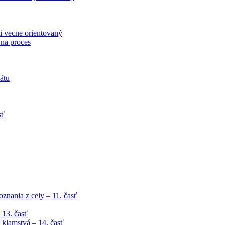
i vecne orientovaný
 na proces
átu
sť
znania z cely – 11. časť
 13. časť
klamstvá – 14. časť