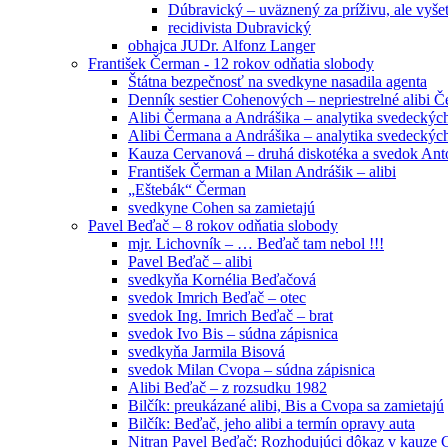
Dúbravický – uväznený za príživu, ale vyše
recidivista Dubravický
obhajca JUDr. Alfonz Langer
František Čerman - 12 rokov odňatia slobody
Štátna bezpečnosť na svedkyne nasadila agenta
Denník sestier Cohenových – nepriestrelné alibi 
Alibi Čermana a Andrášika – analytika svedeckých
Alibi Čermana a Andrášika – analytika svedeckých
Kauza Cervanová – druhá diskotéka a svedok An
František Čerman a Milan Andrášik – alibi
„Eštebák“ Čerman
svedkyne Cohen sa zamietajú
Pavel Beďač – 8 rokov odňatia slobody
mjr. Lichovník – … Beďač tam nebol !!!
Pavel Beďač – alibi
svedkyňa Kornélia Beďačová
svedok Imrich Beďač – otec
svedok Ing. Imrich Beďač – brat
svedok Ivo Bis – súdna zápisnica
svedkyňa Jarmila Bisová
svedok Milan Cvopa – súdna zápisnica
Alibi Beďač – z rozsudku 1982
Bilčík: preukázané alibi, Bis a Cvopa sa zamietajú
Bilčík: Beďač, jeho alibi a termín opravy auta
Nitran Pavel Beďač: Rozhodujúci dôkaz v kauze C