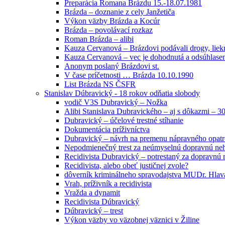
Preparácia Romana Brázdu 15.-18.07.1981
Brázda – doznanie z cely Janžetiča
Výkon väzby Brázda a Kocúr
Brázda – povolávací rozkaz
Roman Brázda – alibi
Kauza Cervanová – Brázdovi podávali drogy, liek
Kauza Cervanová – vec je dohodnutá a odsúhlasená
Anonym poslaný Brázdovi st.
V čase príčetnosti … Brázda 10.10.1990
List Brázda NS ČSFR
Stanislav Dúbravický - 18 rokov odňatia slobody
vodič V3S Dubravický – Nožka
Alibi Stanislava Dubravického – aj s dôkazmi – 3
Dubravický – účelové trestné stíhanie
Dokumentácia príživníctva
Dubravický – návrh na premenu nápravného opatr
Nepodmienečný trest za neúmyselnú dopravnú ne
Recidivista Dubravický – potrestaný za dopravnú
Recidivista, alebo obeť justičnej zvole?
dôverník kriminálneho spravodajstva MUDr. Hlav
Vrah, príživník a recidivista
Vražda a dynamit
Recidivista Dúbravický
Dúbravický – trest
Výkon väzby vo väzobnej väznici v Žiline