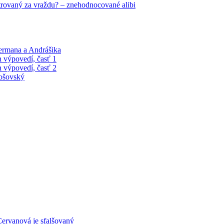
trovaný za vraždu? – znehodnocované alibi
Čermana a Andrášika
 výpovedí, časť 1
 výpovedí, časť 2
tošovský
ervanová je sfalšovaný