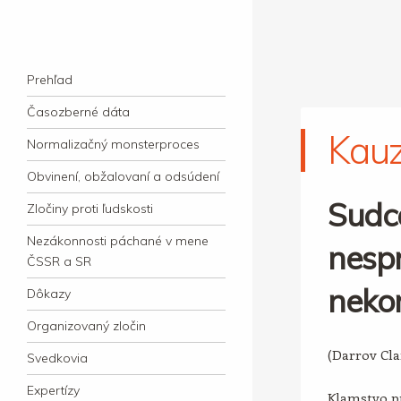
kauzacervanova.sk
Najdlhšie trvajúci, dodnes nevyjasnený
Navigation
súdny proces v dejnách slovenskej justície
Skip to content
Prehľad
Časozberné dáta
Kau
Normalizačný monsterproces
Obvinení, obžalovaní a odsúdení
Sudc
Zločiny proti ľudskosti
Nezákonnosti páchané v mene
nespr
ČSSR a SR
neko
Dôkazy
Organizovaný zločin
(Darrov Cl
Svedkovia
Expertízy
Klamstvo pr