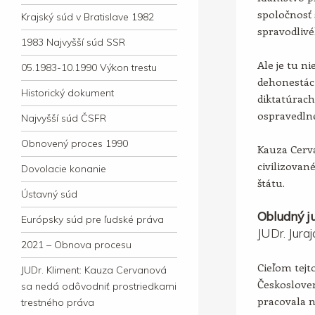
spoločnosť 
Krajský súd v Bratislave 1982
spravodlivé
1983 Najvyšší súd SSR
Ale je tu ni
05.1983-10.1990 Výkon trestu
dehonestác
Historický dokument
diktatúrac
ospravedln
Najvyšší súd ČSFR
Obnovený proces 1990
Kauza Cerv
civilizova
Dovolacie konanie
štátu.
Ústavný súd
Obludný ju
Európsky súd pre ľudské práva
JUDr. Jura
2021 – Obnova procesu
Cieľom tejto
JUDr. Kliment: Kauza Cervanová
Českosloven
sa nedá odôvodniť prostriedkami
pracovala 
trestného práva