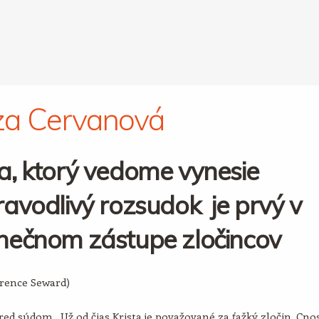
za Cervanová
a, ktorý vedome vynesie
avodlivý rozsudok je prvý v
nečnom zástupe zločincov
arence Seward)
ed súdom. Už od čias Krista je považované za ťažký zločin. Cno