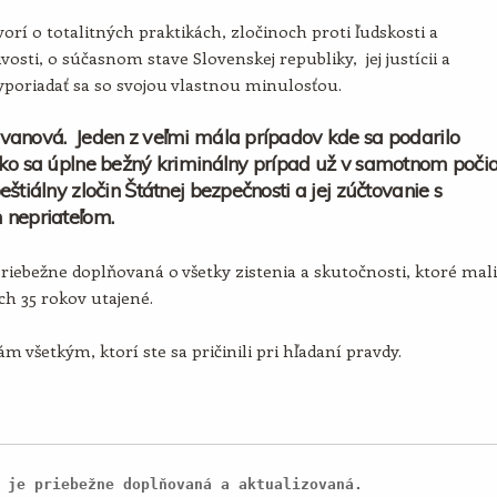
orí o totalitných praktikách, zločinoch proti ľudskosti a
vosti, o súčasnom stave Slovenskej republiky, jej justícii a
poriadať sa so svojou vlastnou minulosťou.
vanová. Jeden z veľmi mála prípadov kde sa podarilo
ko sa úplne bežný kriminálny prípad už v samotnom poči
eštiálny zločin Štátnej bezpečnosti a jej zúčtovanie s
 nepriateľom.
priebežne doplňovaná o všetky zistenia a skutočnosti, ktoré mali
ích 35 rokov utajené.
m všetkým, ktorí ste sa pričinili pri hľadaní pravdy.
 je priebežne doplňovaná a aktualizovaná.