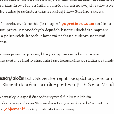
sa klamárov vždy stránila a vylučovala ich zo svojich radov. Poj
ho sudcu je súčasťou takmer každej hlavy Starého zákona.
ečo oveľa, oveľa horšie. Je to úplné
popretie rozumu
totálnou
iou práva. V novodobých dejinách k nemu dochádza najmä v
h a policajných štátoch. Klamstvá páchané sudcom neznesú
enia.
anová je súdny proces, ktorý sa úplne vymyká z noriem
ného sveta, bežného chápania i spoločenského poriadku právneh
stičný zločin
bol v Slovenskej republike spáchaný senátom
ja Klimenta, ktorému formálne predsedal JUDr. Štefan Michál
 stránky je aspoň čiastočne vysvetliť, ako niekdajšia
ská, ale aj súčasná Slovenská – tzv. „demokratická“ - justícia
na
„objasnení“
vraždy Ľudmily Cervanovej.