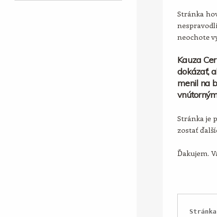
Stránka hov
nespravodli
neochote vy
Kauza Cer
dokázať, a
menil na b
vnútorným
Stránka je 
zostať ďalš
Ďakujem. Vá
Stránka