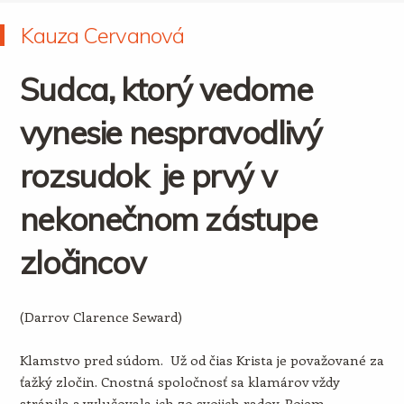
Kauza Cervanová
Sudca, ktorý vedome
vynesie nespravodlivý
rozsudok je prvý v
nekonečnom zástupe
zločincov
(Darrov Clarence Seward)
Klamstvo pred súdom. Už od čias Krista je považované za
ťažký zločin. Cnostná spoločnosť sa klamárov vždy
stránila a vylučovala ich zo svojich radov. Pojem