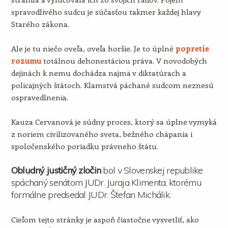
spravodlivého sudcu je súčasťou takmer každej hlavy
Starého zákona.
Ale je tu niečo oveľa, oveľa horšie. Je to úplné
popretie
rozumu
totálnou dehonestáciou práva. V novodobých
dejinách k nemu dochádza najmä v diktatúrach a
policajných štátoch. Klamstvá páchané sudcom neznesú
ospravedlnenia.
Kauza Cervanová je súdny proces, ktorý sa úplne vymyká
z noriem civilizovaného sveta, bežného chápania i
spoločenského poriadku právneho štátu.
Obludný justičný zločin
bol v Slovenskej republike
spáchaný senátom JUDr. Juraja Klimenta, ktorému
formálne predsedal JUDr. Štefan Michálik.
Cieľom tejto stránky je aspoň čiastočne vysvetliť, ako