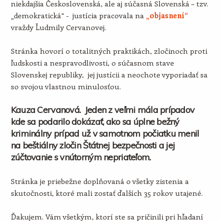
niekdajšia Československá, ale aj súčasná Slovenská – tzv.
„demokratická“ - justícia pracovala na
„objasnení“
vraždy Ľudmily Cervanovej.
Stránka hovorí o totalitných praktikách, zločinoch proti
ľudskosti a nespravodlivosti, o súčasnom stave
Slovenskej republiky, jej justícii a neochote vyporiadať sa
so svojou vlastnou minulosťou.
Kauza Cervanová. Jeden z veľmi mála prípadov
kde sa podarilo dokázať, ako sa úplne bežný
kriminálny prípad už v samotnom počiatku menil
na beštiálny zločin Štátnej bezpečnosti a jej
zúčtovanie s vnútorným nepriateľom.
Stránka je priebežne doplňovaná o všetky zistenia a
skutočnosti, ktoré mali zostať ďalších 35 rokov utajené.
Ďakujem. Vám všetkým, ktorí ste sa pričinili pri hľadaní