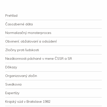
kauzacervanova.sk
Najdlhšie trvajúci, dodnes nevyjasnený súdny proces v dejnách slovenskej
Navigation
justície
Skip to content
Prehľad
Časozberné dáta
Normalizačný monsterproces
Obvinení, obžalovaní a odsúdení
Zločiny proti ľudskosti
Nezákonnosti páchané v mene ČSSR a SR
Dôkazy
Organizovaný zločin
Svedkovia
Expertízy
Krajský súd v Bratislave 1982