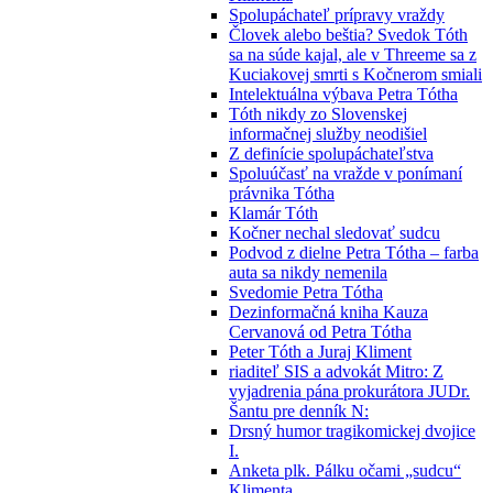
Spolupáchateľ prípravy vraždy
Človek alebo beštia? Svedok Tóth
sa na súde kajal, ale v Threeme sa z
Kuciakovej smrti s Kočnerom smiali
Intelektuálna výbava Petra Tótha
Tóth nikdy zo Slovenskej
informačnej služby neodišiel
Z definície spolupáchateľstva
Spoluúčasť na vražde v ponímaní
právnika Tótha
Klamár Tóth
Kočner nechal sledovať sudcu
Podvod z dielne Petra Tótha – farba
auta sa nikdy nemenila
Svedomie Petra Tótha
Dezinformačná kniha Kauza
Cervanová od Petra Tótha
Peter Tóth a Juraj Kliment
riaditeľ SIS a advokát Mitro: Z
vyjadrenia pána prokurátora JUDr.
Šantu pre denník N:
Drsný humor tragikomickej dvojice
I.
Anketa plk. Pálku očami „sudcu“
Klimenta