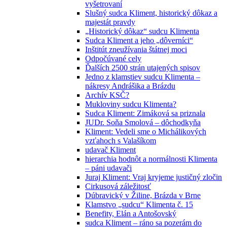
vyšetrovaní
Slušný sudca Kliment, historický dôkaz a
majestát pravdy
„Historický dôkaz“ sudcu Klimenta
Sudca Kliment a jeho „dôverníci“
Inštitút zneužívania štátnej moci
Odpočúvané cely
Ďalších 2500 strán utajených spisov
Jedno z klamstiev sudcu Klimenta –
nákresy Andrášika a Brázdu
Archív KSČ?
Mukloviny sudcu Klimenta?
Sudca Kliment: Zimáková sa priznala
JUDr. Soňa Smolová – dôchodkyňa
Kliment: Vedeli sme o Michálikových
vzťahoch s Valašíkom
udavač Kliment
hierarchia hodnôt a normálnosti Klimenta
– páni udavači
Juraj Kliment: Vraj kryjeme justičný zločin
Cirkusová záležitosť
Dúbravický v Žiline, Brázda v Brne
Klamstvo „sudcu“ Klimenta č. 15
Benefity, Elán a Antošovský
sudca Kliment – ráno sa pozerám do