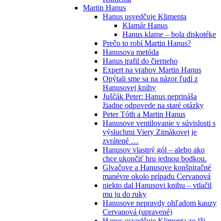
Martin Hanus
Hanus usvedčuje Klimenta
Klamár Hanus
Hanus klame – bola diskotéke
Prečo to robí Martin Hanus?
Hanusova metóda
Hanus trafil do čierneho
Expert na vrahov Martin Hanus
Opýtali sme sa na názor ľudí z
Hanusovej knihy
Juščák Peter: Hanus neprináša
žiadne odpovede na staré otázky
Peter Tóth a Martin Hanus
Hanusove ventilovanie v súvislosti s
výsluchmi Viery Zimákovej je
zvrátené …
Hanusov vlastný gól – alebo ako
chce ukončiť hru jednou bodkou.
Glvačove a Hanusove konšpiračné
manévre okolo prípadu Cervanová
niekto dal Hanusovi knihu – vtlačil
mu ju do ruky
Hanusove nepravdy ohľadom kauzy
Cervanová (upravené)
Hanus usvedčuje Klimenta zo lži