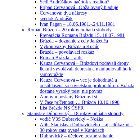
Sedí Andrášikov náčrtok s realitou?
Prípad Cervanová : Obžalovaný hladuje
Cervanová: dva nákresy
svedok Andrášik
Ivan Fagan – 18.06.1981.-.24.11.1981
Roman Brázda – 20 rokov odňatia slobody
Preparácia Romana Brázdu 15.-18.07.1981
Brázda – doznanie z cely Janžetiča
Výkon väzby Brázda a Kocúr
Brázda – povolávací rozkaz
Roman Brázda – alibi
Kauza Cervanová – Brázdovi podávali drogy,
liekmi vyvolávali depresiu a manipulovali ho k
samovražde
Kauza Cervanová – vec je dohodnutá a
odsúhlasená so sovietskou prokuratúrou, Brázda
dostane vysoký trest, nie povraz
Anonym poslaný Brázdovi st.
V čase príčetnosti … Brázda 10.10.1990
List Brázda NS ČSFR
Stanislav Dúbravický - 18 rokov odňatia slobody
vodič V3S Dubravický – Nožka
Alibi Stanislava Dubravického – aj s dôkazmi –
30 rokov zatajované v Kaniciach
Dubravický – účelové trestné stíhanie