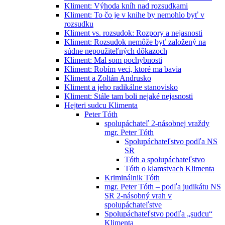
Kliment: Výhoda kníh nad rozsudkami
Kliment: To čo je v knihe by nemohlo byť v
rozsudku
Kliment vs. rozsudok: Rozpory a nejasnosti
Kliment: Rozsudok nemôže byť založený na
súdne nepoužiteľných dôkazoch
Kliment: Mal som pochybnosti
Kliment: Robím veci, ktoré ma bavia
Kliment a Zoltán Andrusko
Kliment a jeho radikálne stanovisko
Kliment: Stále tam boli nejaké nejasnosti
Hejteri sudcu Klimenta
Peter Tóth
spolupáchateľ 2-násobnej vraždy
mgr. Peter Tóth
Spolupáchateľstvo podľa NS
SR
Tóth a spolupáchateľstvo
Tóth o klamstvach Klimenta
Kriminálnik Tóth
mgr. Peter Tóth – podľa judikátu NS
SR 2-násobný vrah v
spolupáchateľstve
Spolupáchateľstvo podľa „sudcu“
Klimenta