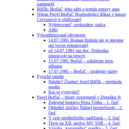
zamietajú
Bilčík: Beďač, jeho alibi a termín opravy auta
Nitran Pavel Beďač: Rozhodujúci dôkaz v kauze
Cervanová je sfalšovaný
Vyšetrovateľ, prokurátor, sudca
Alibi
Vykonštruované obvinenie
14.07.1981 Roman Brázda nie je miestne
ani vecne orientovaný
už 14.07.1981 ma doc. Dobrotka
pripravuje na proces
15.07.1981 Beďač – zahájenie trest.
stíhania
17.07.1981 – Beďač – uvalenie väzby
Fyzické násilie
Násilie? Žiadne! Jozef Bilčík – predseda
senátu
Kto to vymyslel?
Pavel Beďač – blogy zverejnené v Denníku N
Zglejené bratstvo Petra Tótha – 1. časť
Obludné zločiny Štátnej bezpečnosti – 2.
časť
V cele predbežného zadržania – 3. časť
Teror na XII. správe MV SSR – 4. časť
Výroba „korunného“ svedka – 5. časť