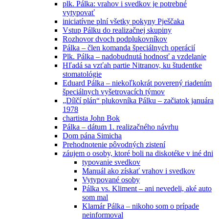
plk. Pálka: vrahov i svedkov je potrebné
vytypovať
iniciatívne plní všetky pokyny Pješčaka
Vstup Pálku do realizačnej skupiny
Rozhovor dvoch podplukovníkov
Pálka – člen komanda špeciálnych operácií
Plk. Pálka – nadobudnutá hodnosť a vzdelanie
Hľadá sa vzťah partie Nitranov, ku študentke
stomatológie
Eduard Pálka – niekoľkokrát poverený riadením
špeciálnych vyšetrovacích týmov
„Dílčí plán“ plukovníka Pálku – začiatok januára
1978
chartista John Bok
Pálka – dátum 1. realizačného návrhu
Dom pána Simicha
Prehodnotenie pôvodných zistení
záujem o osoby, ktoré boli na diskotéke v iné dni
typovanie svedkov
Manuál ako získať vrahov i svedkov
Vytypované osoby
Pálka vs. Kliment – ani nevedeli, aké auto
som mal
Klamár Pálka – nikoho som o prípade
neinformoval