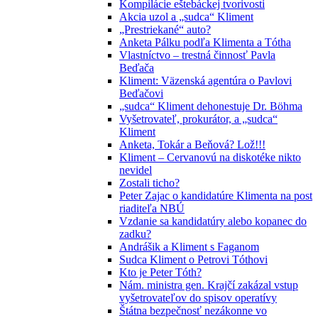
Kompilácie eštebáckej tvorivosti
Akcia uzol a „sudca“ Kliment
„Prestriekané“ auto?
Anketa Pálku podľa Klimenta a Tótha
Vlastníctvo – trestná činnosť Pavla
Beďača
Kliment: Väzenská agentúra o Pavlovi
Beďačovi
„sudca“ Kliment dehonestuje Dr. Böhma
Vyšetrovateľ, prokurátor, a „sudca“
Kliment
Anketa, Tokár a Beňová? Lož!!!
Kliment – Cervanovú na diskotéke nikto
nevidel
Zostali ticho?
Peter Zajac o kandidatúre Klimenta na post
riaditeľa NBÚ
Vzdanie sa kandidatúry alebo kopanec do
zadku?
Andrášik a Kliment s Faganom
Sudca Kliment o Petrovi Tóthovi
Kto je Peter Tóth?
Nám. ministra gen. Krajčí zakázal vstup
vyšetrovateľov do spisov operatívy
Štátna bezpečnosť nezákonne vo