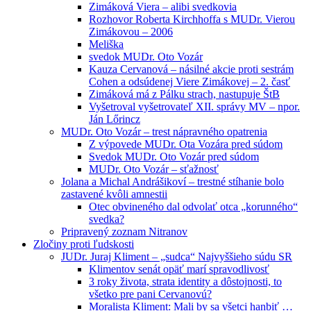
Zimáková Viera – alibi svedkovia
Rozhovor Roberta Kirchhoffa s MUDr. Vierou
Zimákovou – 2006
Meliška
svedok MUDr. Oto Vozár
Kauza Cervanová – násilné akcie proti sestrám
Cohen a odsúdenej Viere Zimákovej – 2. časť
Zimáková má z Pálku strach, nastupuje ŠtB
Vyšetroval vyšetrovateľ XII. správy MV – npor.
Ján Lőrincz
MUDr. Oto Vozár – trest nápravného opatrenia
Z výpovede MUDr. Ota Vozára pred súdom
Svedok MUDr. Oto Vozár pred súdom
MUDr. Oto Vozár – sťažnosť
Jolana a Michal Andrášikoví – trestné stíhanie bolo
zastavené kvôli amnestii
Otec obvineného dal odvolať otca „korunného“
svedka?
Pripravený zoznam Nitranov
Zločiny proti ľudskosti
JUDr. Juraj Kliment – „sudca“ Najvyššieho súdu SR
Klimentov senát opäť marí spravodlivosť
3 roky života, strata identity a dôstojnosti, to
všetko pre pani Cervanovú?
Moralista Kliment: Mali by sa všetci hanbiť …