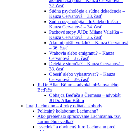
akademická pôda – Kauza Cervanová –
32. časť
Súdna psychológia a súdna dekadencia –
Kauza Cervanová – 33. časť
Súdna psychológia – lož alebo fraška –
Kauza Cervanová – 34. časť
Pachové stopy JUDr. Milana Valašíka –
Kauza Cervanová – 35. časť
Ako mi prišili vraždu? – Kauza Cervanová
– 36. časť
Vrahovia alebo emigranti? – Kauza
Cervanová – 37. časť
Detektív storočia? – Kauza Cervanová –
38. časť
Obesiť alebo vykastrovať? – Kauza
Cervanová – 39. časť
JUDr. Allan Bőhm – advokát obžalovaného
Beďača
Obhajca Beďača a Čermana – advokát
JUDr. Allan Bőhm
Juraj Lachmann – 4 roky odňatia slobody
Policajný kolaborant Lachmann?
Ako prebiehalo spracovanie Lachmanna, tzv.
korunného svedka?
„svedok“ a obvinený Juro Lachmann pred