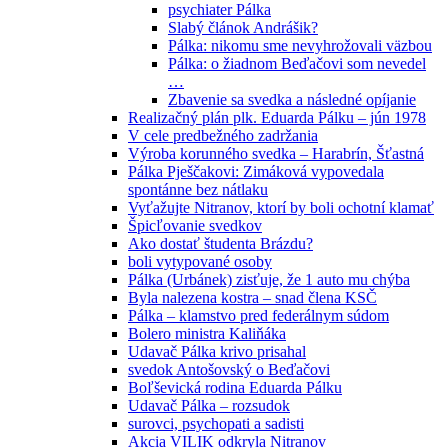
psychiater Pálka
Slabý článok Andrášik?
Pálka: nikomu sme nevyhrožovali väzbou
Pálka: o žiadnom Beďačovi som nevedel
…
Zbavenie sa svedka a následné opíjanie
Realizačný plán plk. Eduarda Pálku – jún 1978
V cele predbežného zadržania
Výroba korunného svedka – Harabrín, Šťastná
Pálka Pješčakovi: Zimáková vypovedala
spontánne bez nátlaku
Vyťažujte Nitranov, ktorí by boli ochotní klamať
Špicľovanie svedkov
Ako dostať študenta Brázdu?
boli vytypované osoby
Pálka (Urbánek) zisťuje, že 1 auto mu chýba
Byla nalezena kostra – snad člena KSČ
Pálka – klamstvo pred federálnym súdom
Bolero ministra Kaliňáka
Udavač Pálka krivo prisahal
svedok Antošovský o Beďačovi
Boľševická rodina Eduarda Pálku
Udavač Pálka – rozsudok
surovci, psychopati a sadisti
Akcia VILIK odkryla Nitranov