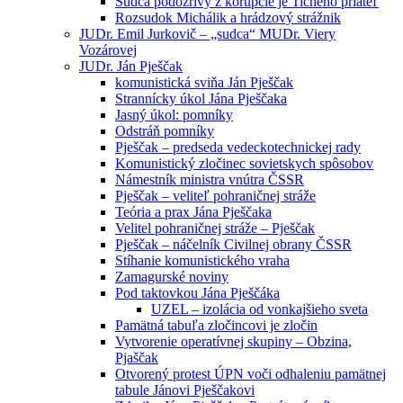
Sudca podozrivý z korupcie je Tichého priateľ
Rozsudok Michálik a hrádzový strážnik
JUDr. Emil Jurkovič – „sudca“ MUDr. Viery
Vozárovej
JUDr. Ján Pješčak
komunistická sviňa Ján Pješčak
Strannícky úkol Jána Pješčaka
Jasný úkol: pomníky
Odstráň pomníky
Pješčak – predseda vedeckotechnickej rady
Komunistický zločinec sovietskych spôsobov
Námestník ministra vnútra ČSSR
Pješčak – veliteľ pohraničnej stráže
Teória a prax Jána Pješčaka
Velitel pohraničnej stráže – Pješčak
Pješčak – náčelník Civilnej obrany ČSSR
Stíhanie komunistického vraha
Zamagurské noviny
Pod taktovkou Jána Pješčáka
UZEL – izolácia od vonkajšieho sveta
Pamätná tabuľa zločincovi je zločin
Vytvorenie operatívnej skupiny – Obzina,
Pjaščak
Otvorený protest ÚPN voči odhaleniu pamätnej
tabule Jánovi Pješčakovi