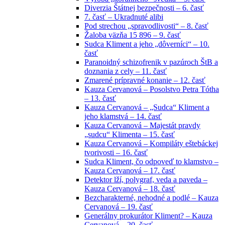
Diverzia Štátnej bezpečnosti – 6. časť
7. časť – Ukradnuté alibi
Pod strechou „spravodlivosti“ – 8. časť
Žaloba väzňa 15 896 – 9. časť
Sudca Kliment a jeho „dôverníci“ – 10.
časť
Paranoidný schizofrenik v pazúroch ŠtB a
doznania z cely – 11. časť
Zmarené prípravné konanie – 12. časť
Kauza Cervanová – Posolstvo Petra Tótha
– 13. časť
Kauza Cervanová – „Sudca“ Kliment a
jeho klamstvá – 14. časť
Kauza Cervanová – Majestát pravdy
„sudcu“ Klimenta – 15. časť
Kauza Cervanová – Kompiláty eštebáckej
tvorivosti – 16. časť
Sudca Kliment, čo odpoveď to klamstvo –
Kauza Cervanová – 17. časť
Detektor lží, polygraf, veda a paveda –
Kauza Cervanová – 18. časť
Bezcharakterné, nehodné a podlé – Kauza
Cervanová – 19. časť
Generálny prokurátor Kliment? – Kauza
Cervanová – 20. časť