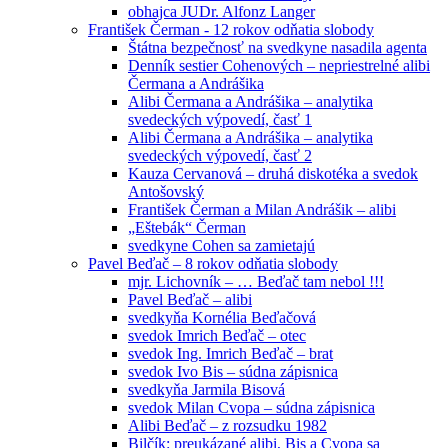
obhajca JUDr. Alfonz Langer
František Čerman - 12 rokov odňatia slobody
Štátna bezpečnosť na svedkyne nasadila agenta
Denník sestier Cohenových – nepriestrelné alibi
Čermana a Andrášika
Alibi Čermana a Andrášika – analytika
svedeckých výpovedí, časť 1
Alibi Čermana a Andrášika – analytika
svedeckých výpovedí, časť 2
Kauza Cervanová – druhá diskotéka a svedok
Antošovský
František Čerman a Milan Andrášik – alibi
„Eštebák“ Čerman
svedkyne Cohen sa zamietajú
Pavel Beďač – 8 rokov odňatia slobody
mjr. Lichovník – … Beďač tam nebol !!!
Pavel Beďač – alibi
svedkyňa Kornélia Beďačová
svedok Imrich Beďač – otec
svedok Ing. Imrich Beďač – brat
svedok Ivo Bis – súdna zápisnica
svedkyňa Jarmila Bisová
svedok Milan Cvopa – súdna zápisnica
Alibi Beďač – z rozsudku 1982
Bilčík: preukázané alibi, Bis a Cvopa sa