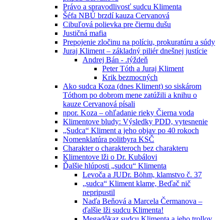
Právo a spravodlivosť sudcu Klimenta
Šéfa NBÚ brzdí kauza Cervanová
Cibuľová polievka pre čiernu dušu
Justičná mafia
Prepojenie zločinu na políciu, prokuratúru a súdy
Juraj Kliment – základný piliér dnešnej justície
Andrej Bán - .týždeň
Peter Tóth a Juraj Kliment
Krik bezmocných
Ako sudca Koza (dnes Kliment) so siskárom
Tóthom po dobrom mene zatúžili a knihu o
kauze Cervanová písali
npor. Koza – ohľadanie rieky Čierna voda
Klimentove bludy: Výsledky PDD, vytesnenie
„Sudca“ Kliment a jeho objav po 40 rokoch
Nomenklatúra politbyra KSČ
Charakter o charakteroch bez charakteru
Klimentove lži o Dr. Kubálovi
Ďalšie hlúposti „sudcu“ Klimenta
Levoča a JUDr. Böhm, klamstvo č. 37
„sudca“ Kliment klame, Beďač nič
nepripustil
Naďa Beňová a Marcela Čermanova –
ďalšie lži sudcu Klimenta!
Megadôkaz sudcu Klimenta a jeho trollov