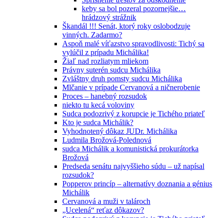
keby sa bol pozeral pozornejšie…
hrádzový strážnik
Škandál !!! Senát, ktorý roky oslobodzuje
vinných. Zadarmo?
Aspoň malé víťazstvo spravodlivosti: Tichý sa
vylúčil z prípadu Michálika!
Žiaľ nad rozliatym mliekom
Právny suterén sudcu Michálika
Zvláštny druh pomsty sudcu Michálika
Mlčanie v prípade Cervanová a ničnerobenie
Proces – hanebný rozsudok
niekto tu kecá voloviny
Sudca podozrivý z korupcie je Tichého priateľ
Kto je sudca Michálik?
Vyhodnotený dôkaz JUDr. Michálika
Ludmila Brožová-Polednová
sudca Michálik a komunistická prokurátorka
Brožová
Predseda senátu najvyššieho súdu – už napísal
rozsudok?
Popperov princíp – alternatívy doznania a génius
Michálik
Cervanová a muži v talároch
„Ucelená“ reťaz dôkazov?