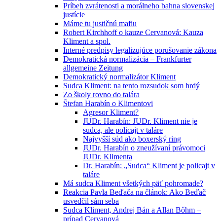
Príbeh zvrátenosti a morálneho bahna slovenskej
justície
Máme tu justičnú mafiu
Robert Kirchhoff o kauze Cervanová: Kauza
Kliment a spol.
Interné predpisy legalizujúce porušovanie zákona
Demokratická normalizácia – Frankfurter
allgemeine Zeitung
Demokratický normalizátor Kliment
Sudca Kliment: na tento rozsudok som hrdý
Zo školy rovno do talára
Štefan Harabín o Klimentovi
Agresor Kliment?
JUDr. Harabín: JUDr. Kliment nie je
sudca, ale policajt v taláre
Najvyšší súd ako boxerský ring
JUDr. Harabín o zneužívaní právomoci
JUDr. Klimenta
Dr. Harabín: „Sudca“ Kliment je policajt v
taláre
Má sudca Kliment všetkých päť pohromade?
Reakcia Pavla Beďača na článok: Ako Beďač
usvedčil sám seba
Sudca Kliment, Andrej Bán a Allan Bőhm –
prípad Cervanová