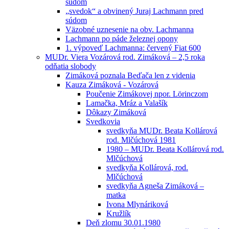
súdom
„svedok“ a obvinený Juraj Lachmann pred
súdom
Väzobné uznesenie na obv. Lachmanna
Lachmann po páde železnej opony
1. výpoveď Lachmanna: červený Fiat 600
MUDr. Viera Vozárová rod. Zimáková – 2,5 roka
odňatia slobody
Zimáková poznala Beďača len z videnia
Kauza Zimáková - Vozárová
Poučenie Zimákovej npor. Lörinczom
Lamačka, Mráz a Valašík
Dôkazy Zimáková
Svedkovia
svedkyňa MUDr. Beata Kollárová
rod. Mlčúchová 1981
1980 – MUDr. Beata Kollárová rod.
Mlčúchová
svedkyňa Kollárová, rod.
Mlčúchová
svedkyňa Agneša Zimáková –
matka
Ivona Mlynáriková
Kružlík
Deň zlomu 30.01.1980