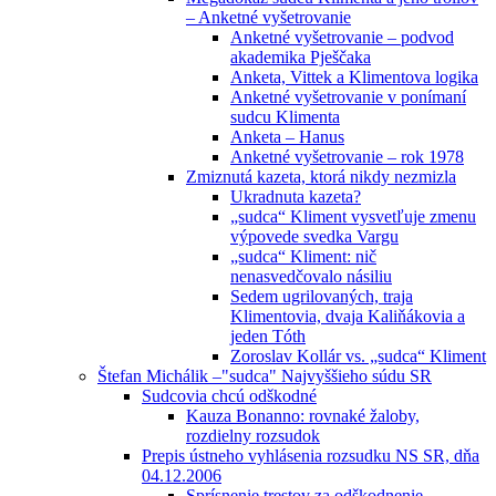
– Anketné vyšetrovanie
Anketné vyšetrovanie – podvod
akademika Pješčaka
Anketa, Vittek a Klimentova logika
Anketné vyšetrovanie v ponímaní
sudcu Klimenta
Anketa – Hanus
Anketné vyšetrovanie – rok 1978
Zmiznutá kazeta, ktorá nikdy nezmizla
Ukradnuta kazeta?
„sudca“ Kliment vysvetľuje zmenu
výpovede svedka Vargu
„sudca“ Kliment: nič
nenasvedčovalo násiliu
Sedem ugrilovaných, traja
Klimentovia, dvaja Kaliňákovia a
jeden Tóth
Zoroslav Kollár vs. „sudca“ Kliment
Štefan Michálik –"sudca" Najvyššieho súdu SR
Sudcovia chcú odškodné
Kauza Bonanno: rovnaké žaloby,
rozdielny rozsudok
Prepis ústneho vyhlásenia rozsudku NS SR, dňa
04.12.2006
Sprísnenie trestov za odškodnenie