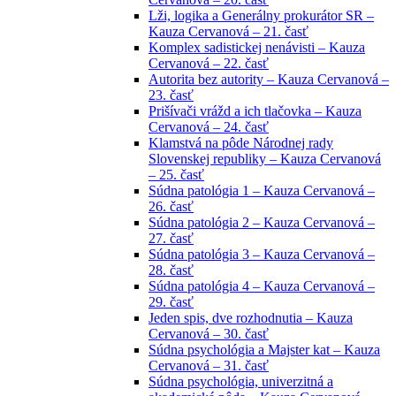
Lži, logika a Generálny prokurátor SR –
Kauza Cervanová – 21. časť
Komplex sadistickej nenávisti – Kauza
Cervanová – 22. časť
Autorita bez autority – Kauza Cervanová –
23. časť
Prišívači vrážd a ich tlačovka – Kauza
Cervanová – 24. časť
Klamstvá na pôde Národnej rady
Slovenskej republiky – Kauza Cervanová
– 25. časť
Súdna patológia 1 – Kauza Cervanová –
26. časť
Súdna patológia 2 – Kauza Cervanová –
27. časť
Súdna patológia 3 – Kauza Cervanová –
28. časť
Súdna patológia 4 – Kauza Cervanová –
29. časť
Jeden spis, dve rozhodnutia – Kauza
Cervanová – 30. časť
Súdna psychológia a Majster kat – Kauza
Cervanová – 31. časť
Súdna psychológia, univerzitná a