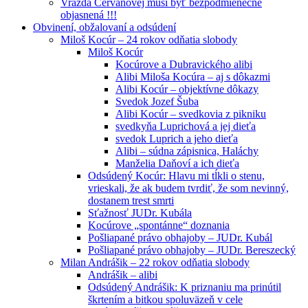
Vražda Cervanovej musí byť bezpodmienečne
objasnená !!!
Obvinení, obžalovaní a odsúdení
Miloš Kocúr – 24 rokov odňatia slobody
Miloš Kocúr
Kocúrove a Dubravického alibi
Alibi Miloša Kocúra – aj s dôkazmi
Alibi Kocúr – objektívne dôkazy
Svedok Jozef Šuba
Alibi Kocúr – svedkovia z pikniku
svedkyňa Luprichová a jej dieťa
svedok Luprich a jeho dieťa
Alibi – súdna zápisnica, Haláchy
Manželia Daňoví a ich dieťa
Odsúdený Kocúr: Hlavu mi tĺkli o stenu,
vrieskali, že ak budem tvrdiť, že som nevinný,
dostanem trest smrti
Sťažnosť JUDr. Kubála
Kocúrove „spontánne“ doznania
Pošliapané právo obhajoby – JUDr. Kubál
Pošliapané právo obhajoby – JUDr. Bereszecký
Milan Andrášik – 22 rokov odňatia slobody
Andrášik – alibi
Odsúdený Andrášik: K priznaniu ma prinútil
škrtením a bitkou spoluväzeň v cele