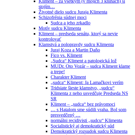
Kliment – za všetkým (v mojich 3 knihách) si
stojím…
Životné dielo sudcu Juraja Klimenta
Schizofrénia súdnej moci
Sudca a jeho zrkadlo
Motív sudcu Klimenta
Kliment – predseda senátu, ktorý sa nevie
kontrolovať
Klamstvá a polopravdy sudcu Klimenta
Juraj Koza a Martin Daňo
Fico vs. Kliment
„Sudca“ Kliment a patologická lož
MUDr. Oto Vozár – sudca Kliment klame
a trepe!
Charakter Kliment
„sudca“ Kliment: Ja Lamačkovi verím
Tridsiate šieste klamstvo, „sudcu“
Klimenta z neho usvedčuje Predseda NS
SR
Kliment – „sudca“ bez právomoci
… s Hatalom sme súdili vraha. Bol som
presvedčený …
normálni recidivisti „sudcu“ Klimenta
Socialistický aj demokratický súd
Demokratický rozsudok sudcu Klimenta