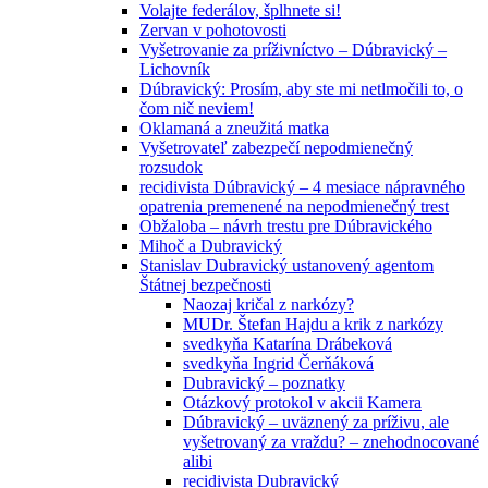
Volajte federálov, šplhnete si!
Zervan v pohotovosti
Vyšetrovanie za príživníctvo – Dúbravický –
Lichovník
Dúbravický: Prosím, aby ste mi netlmočili to, o
čom nič neviem!
Oklamaná a zneužitá matka
Vyšetrovateľ zabezpečí nepodmienečný
rozsudok
recidivista Dúbravický – 4 mesiace nápravného
opatrenia premenené na nepodmienečný trest
Obžaloba – návrh trestu pre Dúbravického
Mihoč a Dubravický
Stanislav Dubravický ustanovený agentom
Štátnej bezpečnosti
Naozaj kričal z narkózy?
MUDr. Štefan Hajdu a krik z narkózy
svedkyňa Katarína Drábeková
svedkyňa Ingrid Čerňáková
Dubravický – poznatky
Otázkový protokol v akcii Kamera
Dúbravický – uväznený za príživu, ale
vyšetrovaný za vraždu? – znehodnocované
alibi
recidivista Dubravický