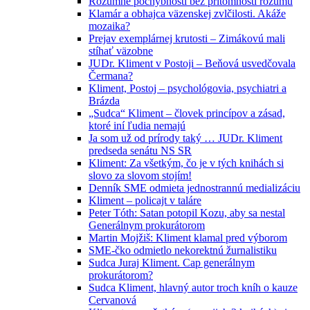
Rozumné pochybnosti bez prítomnosti rozumu
Klamár a obhajca väzenskej zvlčilosti. Akáže
mozaika?
Prejav exemplárnej krutosti – Zimákovú mali
stíhať väzobne
JUDr. Kliment v Postoji – Beňová usvedčovala
Čermana?
Kliment, Postoj – psychológovia, psychiatri a
Brázda
„Sudca“ Kliment – človek princípov a zásad,
ktoré iní ľudia nemajú
Ja som už od prírody taký … JUDr. Kliment
predseda senátu NS SR
Kliment: Za všetkým, čo je v tých knihách si
slovo za slovom stojím!
Denník SME odmieta jednostrannú medializáciu
Kliment – policajt v taláre
Peter Tóth: Satan potopil Kozu, aby sa nestal
Generálnym prokurátorom
Martin Mojžiš: Kliment klamal pred výborom
SME-čko odmietlo nekorektnú žurnalistiku
Sudca Juraj Kliment. Cap generálnym
prokurátorom?
Sudca Kliment, hlavný autor troch kníh o kauze
Cervanová