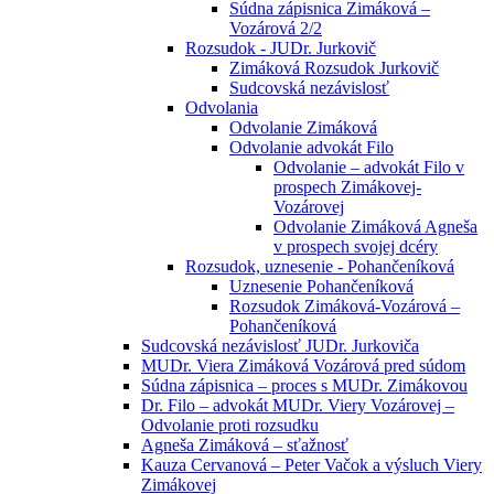
Súdna zápisnica Zimáková –
Vozárová 2/2
Rozsudok - JUDr. Jurkovič
Zimáková Rozsudok Jurkovič
Sudcovská nezávislosť
Odvolania
Odvolanie Zimáková
Odvolanie advokát Filo
Odvolanie – advokát Filo v
prospech Zimákovej-
Vozárovej
Odvolanie Zimáková Agneša
v prospech svojej dcéry
Rozsudok, uznesenie - Pohančeníková
Uznesenie Pohančeníková
Rozsudok Zimáková-Vozárová –
Pohančeníková
Sudcovská nezávislosť JUDr. Jurkoviča
MUDr. Viera Zimáková Vozárová pred súdom
Súdna zápisnica – proces s MUDr. Zimákovou
Dr. Filo – advokát MUDr. Viery Vozárovej –
Odvolanie proti rozsudku
Agneša Zimáková – sťažnosť
Kauza Cervanová – Peter Vačok a výsluch Viery
Zimákovej