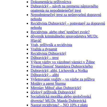
Dokumentácia príživníctva
Dubravický – návrh na premenu nápravného
opatrenia na nepodmienečný trest
Nepodmienečný trest za neúmyselnú dopravnú
nehodu
Recidivista Dubravický – potrestaný za dopravnú
nehodu
Recidivista, alebo obeť justičnej zvole?
dôverník kriminálneho spravodajstva MUDr.
Hlaváč
Vrah, príživník a recidivista
Vražda a dynamit
Recidivista Dúbravický
Dúbravický – trest
Výkon väzby vo väzobnej väznici v Žiline
Trestná činnosť Stanislava Dubravického
Dubravický, alibi, Lichovník a Noška
Dúbravický – alibi
Vyšetrovanie vraždy – vo väzbe za príživu
Motáky a agent Šturma
Miroslav Mihoč alias Dubravický
účelový príživník Dubravický
Socialistická morálka alebo spoločenská
diverzia? MUDr. Magda Dubravická
Naozaj recidivista? – NO 10% z platu