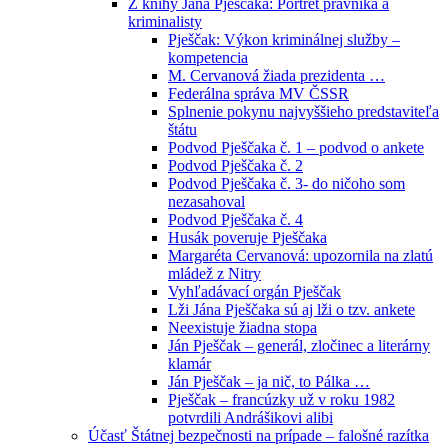
Z knihy Jána Pješčaka: Portrét právníka a
kriminalisty
Pješčak: Výkon kriminálnej služby –
kompetencia
M. Cervanová žiada prezidenta …
Federálna správa MV ČSSR
Splnenie pokynu najvyššieho predstaviteľa
štátu
Podvod Pješčaka č. 1 – podvod o ankete
Podvod Pješčaka č. 2
Podvod Pješčaka č. 3- do ničoho som
nezasahoval
Podvod Pješčaka č. 4
Husák poveruje Pješčaka
Margaréta Cervanová: upozornila na zlatú
mládež z Nitry
Vyhľadávací orgán Pješčak
Lži Jána Pješčaka sú aj lži o tzv. ankete
Neexistuje žiadna stopa
Ján Pješčak – generál, zločinec a literárny
klamár
Ján Pješčak – ja nič, to Pálka …
Pješčak – francúzky už v roku 1982
potvrdili Andrášikovi alibi
Účasť Štátnej bezpečnosti na prípade – falošné razítka