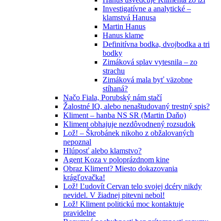
Investigatívne a analytické –
klamstvá Hanusa
Martin Hanus
Hanus klame
Definitívna bodka, dvojbodka a tri
bodky
Zimáková splav vytesnila – zo
strachu
Zimáková mala byť väzobne
stíhaná?
Načo Fiala, Porubský nám stačí
Žalostné IQ, alebo nenaštudovaný trestný spis?
Kliment – hanba NS SR (Martin Daňo)
Kliment obhajuje nezdôvodnený rozsudok
Lož! – Škrobánek nikoho z obžalovaných
nepoznal
Hlúposť alebo klamstvo?
Agent Koza v poloprázdnom kine
Obraz Kliment? Miesto dokazovania
krágľovačka!
Lož! Ľudovít Cervan telo svojej dcéry nikdy
nevidel. V žiadnej pitevni nebol!
Lož! Kliment politickú moc kontaktuje
pravidelne