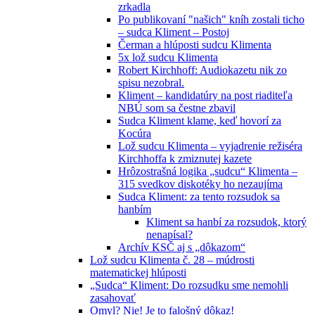
zrkadla
Po publikovaní "našich" kníh zostali ticho
– sudca Kliment – Postoj
Čerman a hlúposti sudcu Klimenta
5x lož sudcu Klimenta
Robert Kirchhoff: Audiokazetu nik zo
spisu nezobral.
Kliment – kandidatúry na post riaditeľa
NBÚ som sa čestne zbavil
Sudca Kliment klame, keď hovorí za
Kocúra
Lož sudcu Klimenta – vyjadrenie režiséra
Kirchhoffa k zmiznutej kazete
Hrôzostrašná logika „sudcu“ Klimenta –
315 svedkov diskotéky ho nezaujíma
Sudca Kliment: za tento rozsudok sa
hanbím
Kliment sa hanbí za rozsudok, ktorý
nenapísal?
Archív KSČ aj s „dôkazom“
Lož sudcu Klimenta č. 28 – múdrosti
matematickej hlúposti
„Sudca“ Kliment: Do rozsudku sme nemohli
zasahovať
Omyl? Nie! Je to falošný dôkaz!