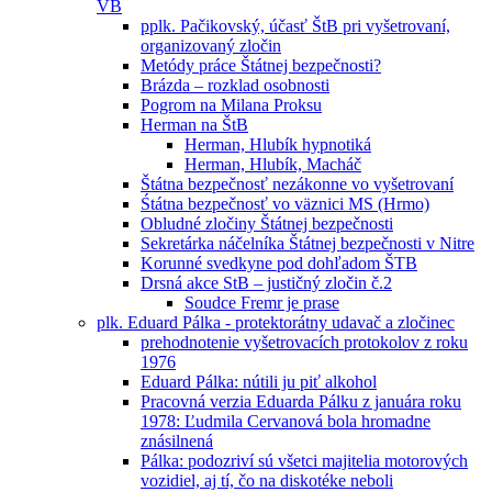
VB
pplk. Pačikovský, účasť ŠtB pri vyšetrovaní,
organizovaný zločin
Metódy práce Štátnej bezpečnosti?
Brázda – rozklad osobnosti
Pogrom na Milana Proksu
Herman na ŠtB
Herman, Hlubík hypnotiká
Herman, Hlubík, Macháč
Štátna bezpečnosť nezákonne vo vyšetrovaní
Śtátna bezpečnosť vo väznici MS (Hrmo)
Obludné zločiny Štátnej bezpečnosti
Sekretárka náčelníka Štátnej bezpečnosti v Nitre
Korunné svedkyne pod dohľadom ŠTB
Drsná akce StB – justičný zločin č.2
Soudce Fremr je prase
plk. Eduard Pálka - protektorátny udavač a zločinec
prehodnotenie vyšetrovacích protokolov z roku
1976
Eduard Pálka: nútili ju piť alkohol
Pracovná verzia Eduarda Pálku z januára roku
1978: Ľudmila Cervanová bola hromadne
znásilnená
Pálka: podozriví sú všetci majitelia motorových
vozidiel, aj tí, čo na diskotéke neboli