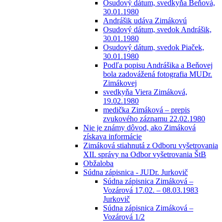
Osudový dátum, svedkyňa Beňová,
30.01.1980
Andrášik udáva Zimákovú
Osudový dátum, svedok Andrášik,
30.01.1980
Osudový dátum, svedok Piaček,
30.01.1980
Podľa popisu Andrášika a Beňovej
bola zadovážená fotografia MUDr.
Zimákovej
svedkyňa Viera Zimáková,
19.02.1980
medička Zimáková – prepis
zvukového záznamu 22.02.1980
Nie je známy dôvod, ako Zimáková
získava informácie
Zimáková stiahnutá z Odboru vyšetrovania
XII. správy na Odbor vyšetrovania ŠtB
Obžaloba
Súdna zápisnica - JUDr. Jurkovič
Súdna zápisnica Zimáková –
Vozárová 17.02. – 08.03.1983
Jurkovič
Súdna zápisnica Zimáková –
Vozárová 1/2