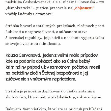
niekdajšia Československá, ale aj súčasná Slovenská – tzv.
„demokratická“ - justícia pracovala na
„objasnení“
vraždy Ľudmily Cervanovej.
Stránka hovorí o totalitných praktikách, zločinoch proti
ľudskosti a nespravodlivosti, o súčasnom stave
Slovenskej republiky, jej justícii a neochote vyporiadať sa
so svojou vlastnou minulosťou.
Kauza Cervanová. Jeden z veľmi mála prípadov
kde sa podarilo dokázať, ako sa úplne bežný
kriminálny prípad už v samotnom počiatku menil
na beštiálny zločin Štátnej bezpečnosti a jej
zúčtovanie s vnútorným nepriateľom.
Stránka je priebežne doplňovaná o všetky zistenia a
skutočnosti, ktoré mali zostať ďalších 35 rokov utajené.
Ďakujem. Vám všetkým, ktorí ste sa pričinili pri hľadaní