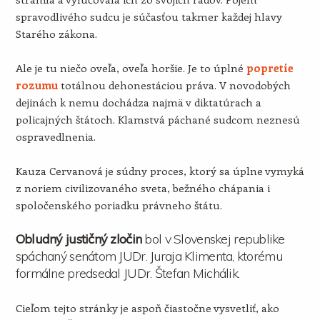
spravodlivého sudcu je súčasťou takmer každej hlavy
Starého zákona.
Ale je tu niečo oveľa, oveľa horšie. Je to úplné
popretie
rozumu
totálnou dehonestáciou práva. V novodobých
dejinách k nemu dochádza najmä v diktatúrach a
policajných štátoch. Klamstvá páchané sudcom neznesú
ospravedlnenia.
Kauza Cervanová je súdny proces, ktorý sa úplne vymyká
z noriem civilizovaného sveta, bežného chápania i
spoločenského poriadku právneho štátu.
Obludný justičný zločin
bol v Slovenskej republike
spáchaný senátom JUDr. Juraja Klimenta, ktorému
formálne predsedal JUDr. Štefan Michálik.
Cieľom tejto stránky je aspoň čiastočne vysvetliť, ako