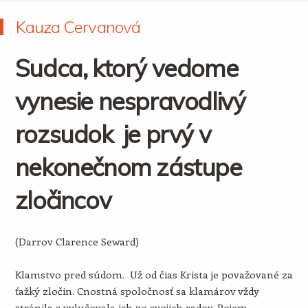
Kauza Cervanová
Sudca, ktorý vedome
vynesie nespravodlivý
rozsudok je prvý v
nekonečnom zástupe
zločincov
(Darrov Clarence Seward)
Klamstvo pred súdom. Už od čias Krista je považované za
ťažký zločin. Cnostná spoločnosť sa klamárov vždy
stránila a vylučovala ich zo svojich radov. Pojem