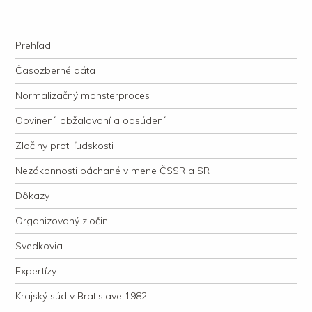
kauzacervanova.sk
Najdlhšie trvajúci, dodnes nevyjasnený súdny proces v dejnách slovenskej
Navigation
justície
Skip to content
Prehľad
Časozberné dáta
Normalizačný monsterproces
Obvinení, obžalovaní a odsúdení
Zločiny proti ľudskosti
Nezákonnosti páchané v mene ČSSR a SR
Dôkazy
Organizovaný zločin
Svedkovia
Expertízy
Krajský súd v Bratislave 1982