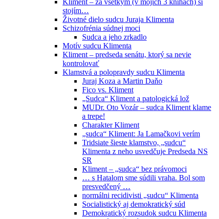
Kliment – za všetkým (v mojich 3 knihách) si
stojím…
Životné dielo sudcu Juraja Klimenta
Schizofrénia súdnej moci
Sudca a jeho zrkadlo
Motív sudcu Klimenta
Kliment – predseda senátu, ktorý sa nevie
kontrolovať
Klamstvá a polopravdy sudcu Klimenta
Juraj Koza a Martin Daňo
Fico vs. Kliment
„Sudca“ Kliment a patologická lož
MUDr. Oto Vozár – sudca Kliment klame
a trepe!
Charakter Kliment
„sudca“ Kliment: Ja Lamačkovi verím
Tridsiate šieste klamstvo, „sudcu“
Klimenta z neho usvedčuje Predseda NS
SR
Kliment – „sudca“ bez právomoci
… s Hatalom sme súdili vraha. Bol som
presvedčený …
normálni recidivisti „sudcu“ Klimenta
Socialistický aj demokratický súd
Demokratický rozsudok sudcu Klimenta