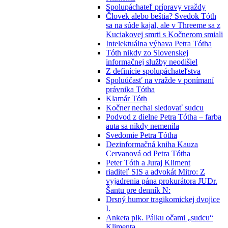
Spolupáchateľ prípravy vraždy
Človek alebo beštia? Svedok Tóth
sa na súde kajal, ale v Threeme sa z
Kuciakovej smrti s Kočnerom smiali
Intelektuálna výbava Petra Tótha
Tóth nikdy zo Slovenskej
informačnej služby neodišiel
Z definície spolupáchateľstva
Spoluúčasť na vražde v ponímaní
právnika Tótha
Klamár Tóth
Kočner nechal sledovať sudcu
Podvod z dielne Petra Tótha – farba
auta sa nikdy nemenila
Svedomie Petra Tótha
Dezinformačná kniha Kauza
Cervanová od Petra Tótha
Peter Tóth a Juraj Kliment
riaditeľ SIS a advokát Mitro: Z
vyjadrenia pána prokurátora JUDr.
Šantu pre denník N:
Drsný humor tragikomickej dvojice
I.
Anketa plk. Pálku očami „sudcu“
Klimenta