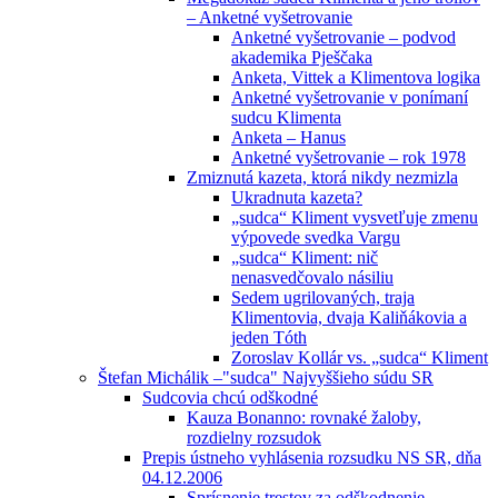
– Anketné vyšetrovanie
Anketné vyšetrovanie – podvod
akademika Pješčaka
Anketa, Vittek a Klimentova logika
Anketné vyšetrovanie v ponímaní
sudcu Klimenta
Anketa – Hanus
Anketné vyšetrovanie – rok 1978
Zmiznutá kazeta, ktorá nikdy nezmizla
Ukradnuta kazeta?
„sudca“ Kliment vysvetľuje zmenu
výpovede svedka Vargu
„sudca“ Kliment: nič
nenasvedčovalo násiliu
Sedem ugrilovaných, traja
Klimentovia, dvaja Kaliňákovia a
jeden Tóth
Zoroslav Kollár vs. „sudca“ Kliment
Štefan Michálik –"sudca" Najvyššieho súdu SR
Sudcovia chcú odškodné
Kauza Bonanno: rovnaké žaloby,
rozdielny rozsudok
Prepis ústneho vyhlásenia rozsudku NS SR, dňa
04.12.2006
Sprísnenie trestov za odškodnenie