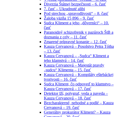
Diverzia Štátnej bezpečnosti – 6. časť
7. časť – Ukradnuté alibi
Pod strechou „spravodlivosti“ – 8. časť
Žaloba väzňa 15 896 – 9. časť
Sudca Kliment a jeho „dôverníci“ – 10.
časť
Paranoidný schizofrenik v pazúroch ŠtB a
doznania z cely – 11. časť
Zmarené prípravné konanie – 12. časť
Kauza Cervanová – Posolstvo Petra Tótha
– 13. časť
Kauza Cervanová – „Sudca“ Kliment a
jeho klamstvá – 14. časť
Kauza Cervanová – Majestát pravdy
„sudcu“ Klimenta – 15. časť
Kauza Cervanová – Kompiláty eštebáckej
tvorivosti – 16. časť
Sudca Kliment, čo odpoveď to klamstvo –
Kauza Cervanová – 17. časť
Detektor lží, polygraf, veda a paveda –
Kauza Cervanová – 18. časť
Bezcharakterné, nehodné a podlé – Kauza
Cervanová – 19. časť
Generálny prokurátor Kliment? – Kauza
Cervanová – 20. časť