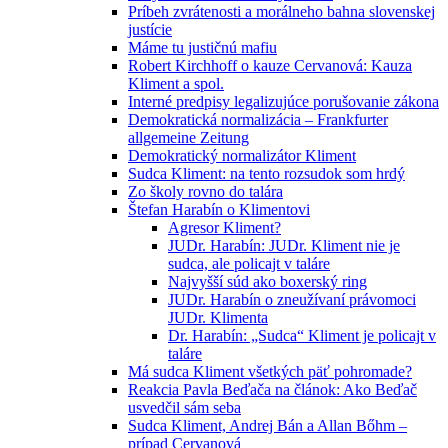
Príbeh zvrátenosti a morálneho bahna slovenskej
justície
Máme tu justičnú mafiu
Robert Kirchhoff o kauze Cervanová: Kauza
Kliment a spol.
Interné predpisy legalizujúce porušovanie zákona
Demokratická normalizácia – Frankfurter
allgemeine Zeitung
Demokratický normalizátor Kliment
Sudca Kliment: na tento rozsudok som hrdý
Zo školy rovno do talára
Štefan Harabín o Klimentovi
Agresor Kliment?
JUDr. Harabín: JUDr. Kliment nie je
sudca, ale policajt v taláre
Najvyšší súd ako boxerský ring
JUDr. Harabín o zneužívaní právomoci
JUDr. Klimenta
Dr. Harabín: „Sudca“ Kliment je policajt v
taláre
Má sudca Kliment všetkých päť pohromade?
Reakcia Pavla Beďača na článok: Ako Beďač
usvedčil sám seba
Sudca Kliment, Andrej Bán a Allan Bőhm –
prípad Cervanová