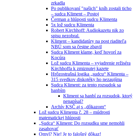
zrkadla
Po publikovaní "našich" kníh zostali ticho
– sudca Kliment – Postoj
Čerman a hlúposti sudcu Klimenta
5x lož sudcu Klimenta
Robert Kirchhoff: Audiokazetu nik zo
spisu nezobral.
Kliment – kandidatúry na post riaditeľa
NBÚ som sa čestne zbavil
Sudca Kliment klame, keď hovorí za
Kocúra
Lož sudcu Klimenta – vyjadrenie režiséra
Kirchhoffa k zmiznutej kazete
Hrôzostrašná logika „sudcu“ Klimenta –
315 svedkov diskotéky ho nezaujíma
Sudca Kliment: za tento rozsudok sa
hanbím
Kliment sa hanbí za rozsudok, ktorý
nenapísal?
Archív KSČ aj s „dôkazom“
Lož sudcu Klimenta č. 28 – múdrosti
matematickej hlúposti
„Sudca“ Kliment: Do rozsudku sme nemohli
zasahovať
Omyl? Nie! Je to falošný dôkaz!