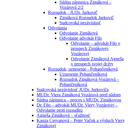
Súdna zápisnica Zimáková –
Vozárová 2/2
Rozsudok - JUDr. Jurkovič
Zimáková Rozsudok Jurkovič
Sudcovská nezávislosť
Odvolania
Odvolanie Zimáková
Odvolanie advokát Filo
Odvolanie – advokát Filo v
prospech Zimákovej-
Vozárovej
Odvolanie Zimáková Agneša
v prospech svojej dcéry
Rozsudok, uznesenie - Pohančeníková
Uznesenie Pohančeníková
Rozsudok Zimáková-Vozárová –
Pohančeníková
Sudcovská nezávislosť JUDr. Jurkoviča
MUDr. Viera Zimáková Vozárová pred súdom
Súdna zápisnica – proces s MUDr. Zimákovou
Dr. Filo – advokát MUDr. Viery Vozárovej –
Odvolanie proti rozsudku
Agneša Zimáková – sťažnosť
Kauza Cervanová – Peter Vačok a výsluch Viery
Zimákovej