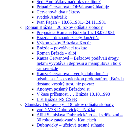
Sedí Andrášikov náčrtok s realitou?
Prípad Cervanová : Obžalovaný hladuje
Cervanová: dva nákresy
svedok Andrášik
Ivan Fagan – 18.06.1981.-.24.11.1981
Roman Brázda – 20 rokov odňatia slobody
Preparácia Romana Brázdu 15.-18.07.1981
Brázda – doznanie z cely Janžetiča
Výkon väzby Brázda a Kocúr
Brázda – povolávací rozkaz
Roman Brázda – alibi
Kauza Cervanová – Brázdovi podávali drogy,
liekmi vyvolávali depresiu a manipulovali ho k
samovražde
Kauza Cervanová – vec je dohodnutá a
odsúhlasená so sovietskou prokuratúrou, Brázda
dostane vysoký trest, nie povraz
Anonym poslaný Brázdovi st.
V čase príčetnosti … Brázda 10.10.1990
List Brázda NS ČSFR
Stanislav Dúbravický - 18 rokov odňatia slobody
vodič V3S Dubravický – Nožka
Alibi Stanislava Dubravického – aj s dôkazmi –
30 rokov zatajované v Kaniciach
Dubravický – účelové trestné stíhanie