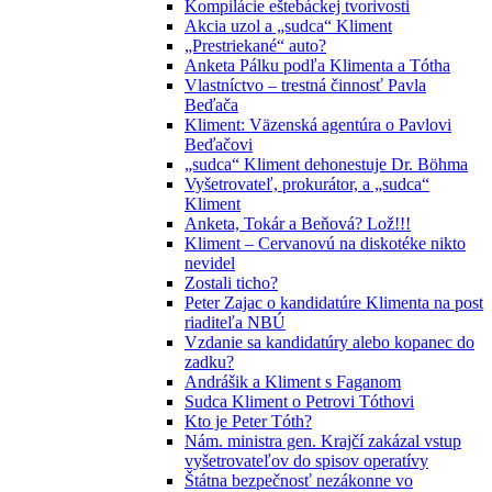
Kompilácie eštebáckej tvorivosti
Akcia uzol a „sudca“ Kliment
„Prestriekané“ auto?
Anketa Pálku podľa Klimenta a Tótha
Vlastníctvo – trestná činnosť Pavla
Beďača
Kliment: Väzenská agentúra o Pavlovi
Beďačovi
„sudca“ Kliment dehonestuje Dr. Böhma
Vyšetrovateľ, prokurátor, a „sudca“
Kliment
Anketa, Tokár a Beňová? Lož!!!
Kliment – Cervanovú na diskotéke nikto
nevidel
Zostali ticho?
Peter Zajac o kandidatúre Klimenta na post
riaditeľa NBÚ
Vzdanie sa kandidatúry alebo kopanec do
zadku?
Andrášik a Kliment s Faganom
Sudca Kliment o Petrovi Tóthovi
Kto je Peter Tóth?
Nám. ministra gen. Krajčí zakázal vstup
vyšetrovateľov do spisov operatívy
Štátna bezpečnosť nezákonne vo