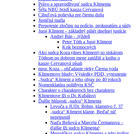
Právo a spravodlivosť sudcu Klimenta
Šéfa NBÚ brzdí kauza Cervanová
Cibuľová polievka pre čiernu dušu
Justičná mafia
Prepojenie zločinu na políciu, prokuratúru a súdy
Juraj Kliment – základný piliér dnešnej justície
Andrej Bán - .týždeň
Peter Tóth a Juraj Kliment
Krik bezmocných
Ako sudca Koza (dnes Kliment) so siskárom
Tóthom po dobrom mene zatúžili a knihu o
kauze Cervanová písali
npor. Koza – ohľadanie rieky Čierna voda
Klimentove bludy: Výsledky PDD, vytesnenie
„Sudca“ Kliment a jeho objav po 40 rokoch
Nomenklatúra politbyra KSČ
Charakter o charakteroch bez charakteru
Klimentove lži o Dr. Kubálovi
Ďalšie hlúposti „sudcu“ Klimenta
Levoča a JUDr. Böhm, klamstvo č. 37
„sudca“ Kliment klame, Beďač nič
nepripustil
Naďa Beňová a Marcela Čermanova –
ďalšie lži sudcu Klimenta!
Megadôkaz sudcu Klimenta a jeho trollov