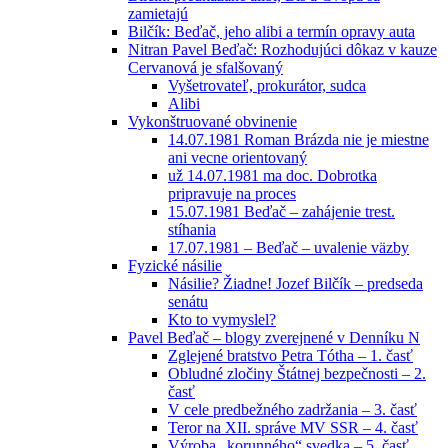
zamietajú
Bilčík: Beďač, jeho alibi a termín opravy auta
Nitran Pavel Beďač: Rozhodujúci dôkaz v kauze
Cervanová je sfalšovaný
Vyšetrovateľ, prokurátor, sudca
Alibi
Vykonštruované obvinenie
14.07.1981 Roman Brázda nie je miestne
ani vecne orientovaný
už 14.07.1981 ma doc. Dobrotka
pripravuje na proces
15.07.1981 Beďač – zahájenie trest.
stíhania
17.07.1981 – Beďač – uvalenie väzby
Fyzické násilie
Násilie? Žiadne! Jozef Bilčík – predseda
senátu
Kto to vymyslel?
Pavel Beďač – blogy zverejnené v Denníku N
Zglejené bratstvo Petra Tótha – 1. časť
Obludné zločiny Štátnej bezpečnosti – 2.
časť
V cele predbežného zadržania – 3. časť
Teror na XII. správe MV SSR – 4. časť
Výroba „korunného“ svedka – 5. časť