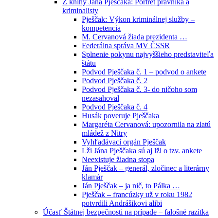
Z knihy Jána Pješčaka: Portrét právníka a
kriminalisty
Pješčak: Výkon kriminálnej služby –
kompetencia
M. Cervanová žiada prezidenta …
Federálna správa MV ČSSR
Splnenie pokynu najvyššieho predstaviteľa
štátu
Podvod Pješčaka č. 1 – podvod o ankete
Podvod Pješčaka č. 2
Podvod Pješčaka č. 3- do ničoho som
nezasahoval
Podvod Pješčaka č. 4
Husák poveruje Pješčaka
Margaréta Cervanová: upozornila na zlatú
mládež z Nitry
Vyhľadávací orgán Pješčak
Lži Jána Pješčaka sú aj lži o tzv. ankete
Neexistuje žiadna stopa
Ján Pješčak – generál, zločinec a literárny
klamár
Ján Pješčak – ja nič, to Pálka …
Pješčak – francúzky už v roku 1982
potvrdili Andrášikovi alibi
Účasť Štátnej bezpečnosti na prípade – falošné razítka