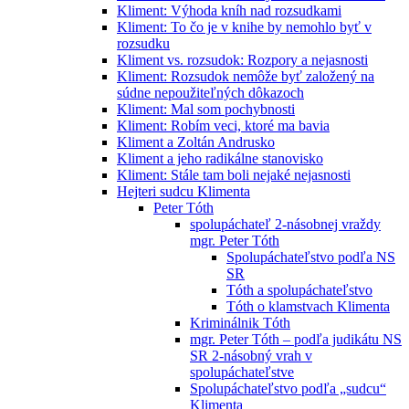
Kliment: Výhoda kníh nad rozsudkami
Kliment: To čo je v knihe by nemohlo byť v
rozsudku
Kliment vs. rozsudok: Rozpory a nejasnosti
Kliment: Rozsudok nemôže byť založený na
súdne nepoužiteľných dôkazoch
Kliment: Mal som pochybnosti
Kliment: Robím veci, ktoré ma bavia
Kliment a Zoltán Andrusko
Kliment a jeho radikálne stanovisko
Kliment: Stále tam boli nejaké nejasnosti
Hejteri sudcu Klimenta
Peter Tóth
spolupáchateľ 2-násobnej vraždy
mgr. Peter Tóth
Spolupáchateľstvo podľa NS
SR
Tóth a spolupáchateľstvo
Tóth o klamstvach Klimenta
Kriminálnik Tóth
mgr. Peter Tóth – podľa judikátu NS
SR 2-násobný vrah v
spolupáchateľstve
Spolupáchateľstvo podľa „sudcu“
Klimenta