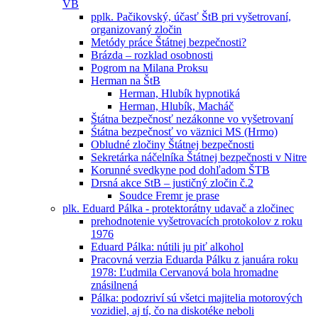
VB
pplk. Pačikovský, účasť ŠtB pri vyšetrovaní,
organizovaný zločin
Metódy práce Štátnej bezpečnosti?
Brázda – rozklad osobnosti
Pogrom na Milana Proksu
Herman na ŠtB
Herman, Hlubík hypnotiká
Herman, Hlubík, Macháč
Štátna bezpečnosť nezákonne vo vyšetrovaní
Śtátna bezpečnosť vo väznici MS (Hrmo)
Obludné zločiny Štátnej bezpečnosti
Sekretárka náčelníka Štátnej bezpečnosti v Nitre
Korunné svedkyne pod dohľadom ŠTB
Drsná akce StB – justičný zločin č.2
Soudce Fremr je prase
plk. Eduard Pálka - protektorátny udavač a zločinec
prehodnotenie vyšetrovacích protokolov z roku
1976
Eduard Pálka: nútili ju piť alkohol
Pracovná verzia Eduarda Pálku z januára roku
1978: Ľudmila Cervanová bola hromadne
znásilnená
Pálka: podozriví sú všetci majitelia motorových
vozidiel, aj tí, čo na diskotéke neboli