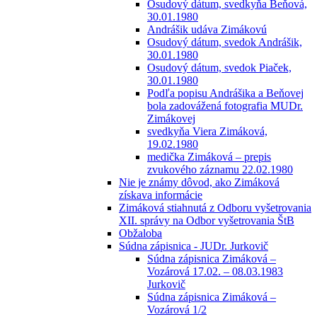
Osudový dátum, svedkyňa Beňová,
30.01.1980
Andrášik udáva Zimákovú
Osudový dátum, svedok Andrášik,
30.01.1980
Osudový dátum, svedok Piaček,
30.01.1980
Podľa popisu Andrášika a Beňovej
bola zadovážená fotografia MUDr.
Zimákovej
svedkyňa Viera Zimáková,
19.02.1980
medička Zimáková – prepis
zvukového záznamu 22.02.1980
Nie je známy dôvod, ako Zimáková
získava informácie
Zimáková stiahnutá z Odboru vyšetrovania
XII. správy na Odbor vyšetrovania ŠtB
Obžaloba
Súdna zápisnica - JUDr. Jurkovič
Súdna zápisnica Zimáková –
Vozárová 17.02. – 08.03.1983
Jurkovič
Súdna zápisnica Zimáková –
Vozárová 1/2