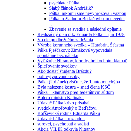
psychiater Pálka
Slabý článok Andrášik?
Pálka: nikomu sme nevyhrožovali väzbou
Pálka: o žiadnom Beďačovi som nevedel
…
Zbavenie sa svedka a následné opíjanie
Realizačný plán plk. Eduarda Pálku – jún 1978
V cele predbežného zadržania
Výroba korunného svedka – Harabrín, Šťastná
Pálka Pješčakovi: Zimáková vypovedala
spontánne bez nátlaku
Vyťažujte Nitranov, ktorí by boli ochotní klamať
Špicľovanie svedkov
Ako dostať študenta Brázdu?
boli vytypované osoby
Pálka (Urbánek) zisťuje, že 1 auto mu chýba
Byla nalezena kostra – snad člena KSČ
Pálka – klamstvo pred federálnym súdom
Bolero ministra Kaliňáka
Udavač Pálka krivo prisahal
svedok Antošovský o Beďačovi
Boľševická rodina Eduarda Pálku
Udavač Pálka – rozsudok
surovci, psychopati a sadisti
Akcia VILIK odkryla Nitranov