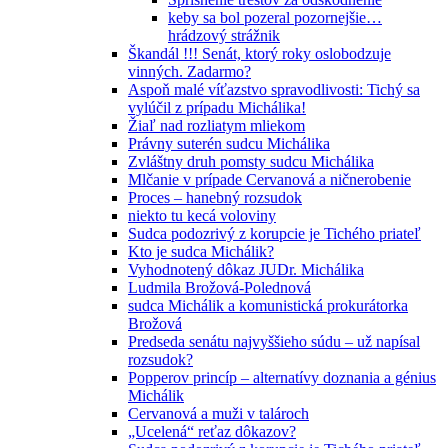
keby sa bol pozeral pozornejšie…
hrádzový strážnik
Škandál !!! Senát, ktorý roky oslobodzuje
vinných. Zadarmo?
Aspoň malé víťazstvo spravodlivosti: Tichý sa
vylúčil z prípadu Michálika!
Žiaľ nad rozliatym mliekom
Právny suterén sudcu Michálika
Zvláštny druh pomsty sudcu Michálika
Mlčanie v prípade Cervanová a ničnerobenie
Proces – hanebný rozsudok
niekto tu kecá voloviny
Sudca podozrivý z korupcie je Tichého priateľ
Kto je sudca Michálik?
Vyhodnotený dôkaz JUDr. Michálika
Ludmila Brožová-Polednová
sudca Michálik a komunistická prokurátorka
Brožová
Predseda senátu najvyššieho súdu – už napísal
rozsudok?
Popperov princíp – alternatívy doznania a génius
Michálik
Cervanová a muži v talároch
„Ucelená“ reťaz dôkazov?