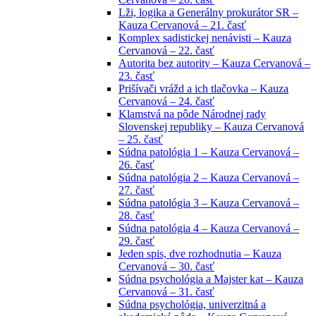
Lži, logika a Generálny prokurátor SR –
Kauza Cervanová – 21. časť
Komplex sadistickej nenávisti – Kauza
Cervanová – 22. časť
Autorita bez autority – Kauza Cervanová –
23. časť
Prišívači vrážd a ich tlačovka – Kauza
Cervanová – 24. časť
Klamstvá na pôde Národnej rady
Slovenskej republiky – Kauza Cervanová
– 25. časť
Súdna patológia 1 – Kauza Cervanová –
26. časť
Súdna patológia 2 – Kauza Cervanová –
27. časť
Súdna patológia 3 – Kauza Cervanová –
28. časť
Súdna patológia 4 – Kauza Cervanová –
29. časť
Jeden spis, dve rozhodnutia – Kauza
Cervanová – 30. časť
Súdna psychológia a Majster kat – Kauza
Cervanová – 31. časť
Súdna psychológia, univerzitná a