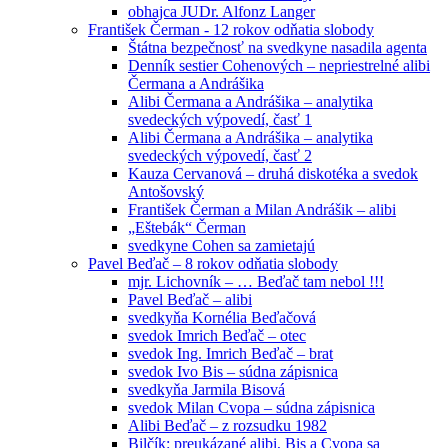
obhajca JUDr. Alfonz Langer
František Čerman - 12 rokov odňatia slobody
Štátna bezpečnosť na svedkyne nasadila agenta
Denník sestier Cohenových – nepriestrelné alibi
Čermana a Andrášika
Alibi Čermana a Andrášika – analytika
svedeckých výpovedí, časť 1
Alibi Čermana a Andrášika – analytika
svedeckých výpovedí, časť 2
Kauza Cervanová – druhá diskotéka a svedok
Antošovský
František Čerman a Milan Andrášik – alibi
„Eštebák“ Čerman
svedkyne Cohen sa zamietajú
Pavel Beďač – 8 rokov odňatia slobody
mjr. Lichovník – … Beďač tam nebol !!!
Pavel Beďač – alibi
svedkyňa Kornélia Beďačová
svedok Imrich Beďač – otec
svedok Ing. Imrich Beďač – brat
svedok Ivo Bis – súdna zápisnica
svedkyňa Jarmila Bisová
svedok Milan Cvopa – súdna zápisnica
Alibi Beďač – z rozsudku 1982
Bilčík: preukázané alibi, Bis a Cvopa sa