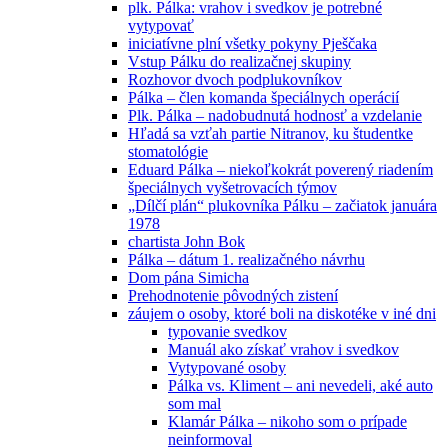
plk. Pálka: vrahov i svedkov je potrebné
vytypovať
iniciatívne plní všetky pokyny Pješčaka
Vstup Pálku do realizačnej skupiny
Rozhovor dvoch podplukovníkov
Pálka – člen komanda špeciálnych operácií
Plk. Pálka – nadobudnutá hodnosť a vzdelanie
Hľadá sa vzťah partie Nitranov, ku študentke
stomatológie
Eduard Pálka – niekoľkokrát poverený riadením
špeciálnych vyšetrovacích týmov
„Dílčí plán“ plukovníka Pálku – začiatok januára
1978
chartista John Bok
Pálka – dátum 1. realizačného návrhu
Dom pána Simicha
Prehodnotenie pôvodných zistení
záujem o osoby, ktoré boli na diskotéke v iné dni
typovanie svedkov
Manuál ako získať vrahov i svedkov
Vytypované osoby
Pálka vs. Kliment – ani nevedeli, aké auto
som mal
Klamár Pálka – nikoho som o prípade
neinformoval