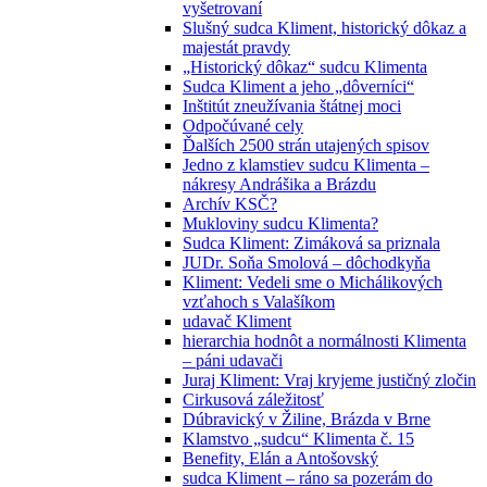
vyšetrovaní
Slušný sudca Kliment, historický dôkaz a
majestát pravdy
„Historický dôkaz“ sudcu Klimenta
Sudca Kliment a jeho „dôverníci“
Inštitút zneužívania štátnej moci
Odpočúvané cely
Ďalších 2500 strán utajených spisov
Jedno z klamstiev sudcu Klimenta –
nákresy Andrášika a Brázdu
Archív KSČ?
Mukloviny sudcu Klimenta?
Sudca Kliment: Zimáková sa priznala
JUDr. Soňa Smolová – dôchodkyňa
Kliment: Vedeli sme o Michálikových
vzťahoch s Valašíkom
udavač Kliment
hierarchia hodnôt a normálnosti Klimenta
– páni udavači
Juraj Kliment: Vraj kryjeme justičný zločin
Cirkusová záležitosť
Dúbravický v Žiline, Brázda v Brne
Klamstvo „sudcu“ Klimenta č. 15
Benefity, Elán a Antošovský
sudca Kliment – ráno sa pozerám do