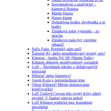
Investigatívne a analytické –
klamstvá Hanusa
Martin Hanus
Hanus klame
Definitívna bodka, dvojbodka a tri
bodky
Zimáková splav vytesnila – zo
strachu
Zimáková mala byť väzobne
stíhaná?
Načo Fiala, Porubský nám stačí
Žalostné IQ, alebo nenaštudovaný trestný spis?
Kliment – hanba NS SR (Martin Daňo)
Kliment obhajuje nezdôvodnený rozsudok
Lož! – Škrobánek nikoho z obžalovaných
nepoznal
Hlúposť alebo klamstvo?
Agent Koza v poloprázdnom kine
Obraz Kliment? Miesto dokazovania
krágľovačka!
Lož! Ľudovít Cervan telo svojej dcéry nikdy
nevidel. V žiadnej pitevni nebol!
Lož! Kliment politickú moc kontaktuje
pravidelne