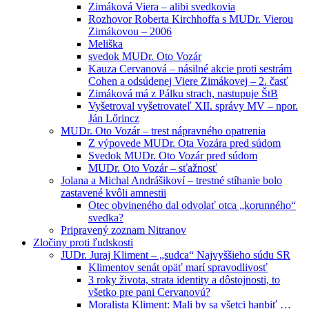
Zimáková Viera – alibi svedkovia
Rozhovor Roberta Kirchhoffa s MUDr. Vierou
Zimákovou – 2006
Meliška
svedok MUDr. Oto Vozár
Kauza Cervanová – násilné akcie proti sestrám
Cohen a odsúdenej Viere Zimákovej – 2. časť
Zimáková má z Pálku strach, nastupuje ŠtB
Vyšetroval vyšetrovateľ XII. správy MV – npor.
Ján Lőrincz
MUDr. Oto Vozár – trest nápravného opatrenia
Z výpovede MUDr. Ota Vozára pred súdom
Svedok MUDr. Oto Vozár pred súdom
MUDr. Oto Vozár – sťažnosť
Jolana a Michal Andrášikoví – trestné stíhanie bolo
zastavené kvôli amnestii
Otec obvineného dal odvolať otca „korunného“
svedka?
Pripravený zoznam Nitranov
Zločiny proti ľudskosti
JUDr. Juraj Kliment – „sudca“ Najvyššieho súdu SR
Klimentov senát opäť marí spravodlivosť
3 roky života, strata identity a dôstojnosti, to
všetko pre pani Cervanovú?
Moralista Kliment: Mali by sa všetci hanbiť …