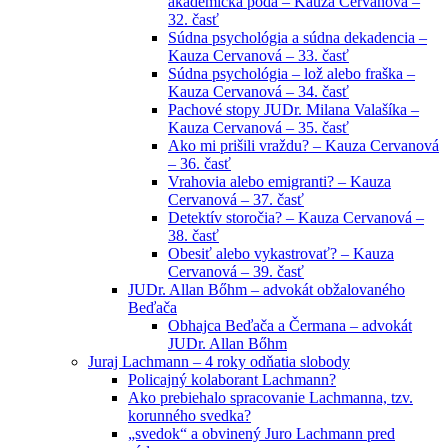
akademická pôda – Kauza Cervanová –
32. časť
Súdna psychológia a súdna dekadencia –
Kauza Cervanová – 33. časť
Súdna psychológia – lož alebo fraška –
Kauza Cervanová – 34. časť
Pachové stopy JUDr. Milana Valašíka –
Kauza Cervanová – 35. časť
Ako mi prišili vraždu? – Kauza Cervanová
– 36. časť
Vrahovia alebo emigranti? – Kauza
Cervanová – 37. časť
Detektív storočia? – Kauza Cervanová –
38. časť
Obesiť alebo vykastrovať? – Kauza
Cervanová – 39. časť
JUDr. Allan Bőhm – advokát obžalovaného
Beďača
Obhajca Beďača a Čermana – advokát
JUDr. Allan Bőhm
Juraj Lachmann – 4 roky odňatia slobody
Policajný kolaborant Lachmann?
Ako prebiehalo spracovanie Lachmanna, tzv.
korunného svedka?
„svedok“ a obvinený Juro Lachmann pred