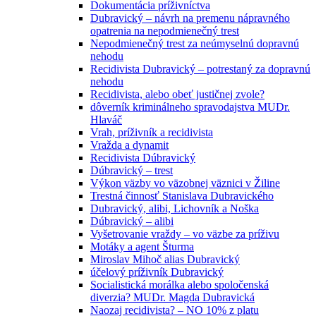
Dokumentácia príživníctva
Dubravický – návrh na premenu nápravného
opatrenia na nepodmienečný trest
Nepodmienečný trest za neúmyselnú dopravnú
nehodu
Recidivista Dubravický – potrestaný za dopravnú
nehodu
Recidivista, alebo obeť justičnej zvole?
dôverník kriminálneho spravodajstva MUDr.
Hlaváč
Vrah, príživník a recidivista
Vražda a dynamit
Recidivista Dúbravický
Dúbravický – trest
Výkon väzby vo väzobnej väznici v Žiline
Trestná činnosť Stanislava Dubravického
Dubravický, alibi, Lichovník a Noška
Dúbravický – alibi
Vyšetrovanie vraždy – vo väzbe za príživu
Motáky a agent Šturma
Miroslav Mihoč alias Dubravický
účelový príživník Dubravický
Socialistická morálka alebo spoločenská
diverzia? MUDr. Magda Dubravická
Naozaj recidivista? – NO 10% z platu