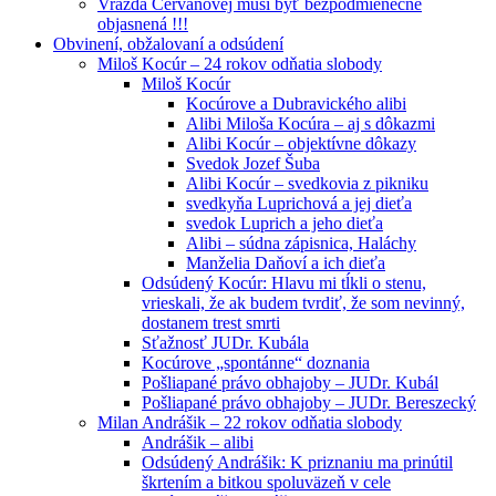
Vražda Cervanovej musí byť bezpodmienečne
objasnená !!!
Obvinení, obžalovaní a odsúdení
Miloš Kocúr – 24 rokov odňatia slobody
Miloš Kocúr
Kocúrove a Dubravického alibi
Alibi Miloša Kocúra – aj s dôkazmi
Alibi Kocúr – objektívne dôkazy
Svedok Jozef Šuba
Alibi Kocúr – svedkovia z pikniku
svedkyňa Luprichová a jej dieťa
svedok Luprich a jeho dieťa
Alibi – súdna zápisnica, Haláchy
Manželia Daňoví a ich dieťa
Odsúdený Kocúr: Hlavu mi tĺkli o stenu,
vrieskali, že ak budem tvrdiť, že som nevinný,
dostanem trest smrti
Sťažnosť JUDr. Kubála
Kocúrove „spontánne“ doznania
Pošliapané právo obhajoby – JUDr. Kubál
Pošliapané právo obhajoby – JUDr. Bereszecký
Milan Andrášik – 22 rokov odňatia slobody
Andrášik – alibi
Odsúdený Andrášik: K priznaniu ma prinútil
škrtením a bitkou spoluväzeň v cele