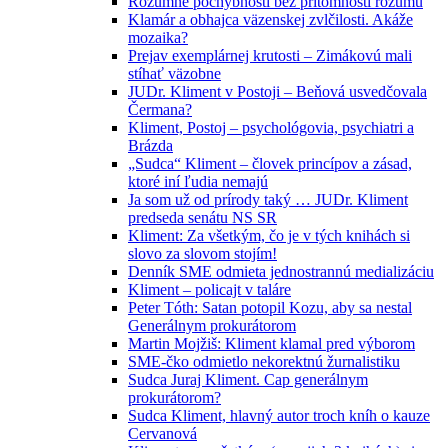
Rozumné pochybnosti bez prítomnosti rozumu
Klamár a obhajca väzenskej zvlčilosti. Akáže
mozaika?
Prejav exemplárnej krutosti – Zimákovú mali
stíhať väzobne
JUDr. Kliment v Postoji – Beňová usvedčovala
Čermana?
Kliment, Postoj – psychológovia, psychiatri a
Brázda
„Sudca“ Kliment – človek princípov a zásad,
ktoré iní ľudia nemajú
Ja som už od prírody taký … JUDr. Kliment
predseda senátu NS SR
Kliment: Za všetkým, čo je v tých knihách si
slovo za slovom stojím!
Denník SME odmieta jednostrannú medializáciu
Kliment – policajt v taláre
Peter Tóth: Satan potopil Kozu, aby sa nestal
Generálnym prokurátorom
Martin Mojžiš: Kliment klamal pred výborom
SME-čko odmietlo nekorektnú žurnalistiku
Sudca Juraj Kliment. Cap generálnym
prokurátorom?
Sudca Kliment, hlavný autor troch kníh o kauze
Cervanová