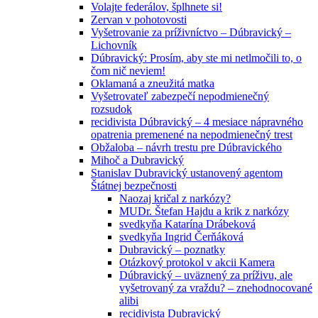
Volajte federálov, šplhnete si!
Zervan v pohotovosti
Vyšetrovanie za príživníctvo – Dúbravický –
Lichovník
Dúbravický: Prosím, aby ste mi netlmočili to, o
čom nič neviem!
Oklamaná a zneužitá matka
Vyšetrovateľ zabezpečí nepodmienečný
rozsudok
recidivista Dúbravický – 4 mesiace nápravného
opatrenia premenené na nepodmienečný trest
Obžaloba – návrh trestu pre Dúbravického
Mihoč a Dubravický
Stanislav Dubravický ustanovený agentom
Štátnej bezpečnosti
Naozaj kričal z narkózy?
MUDr. Štefan Hajdu a krik z narkózy
svedkyňa Katarína Drábeková
svedkyňa Ingrid Čerňáková
Dubravický – poznatky
Otázkový protokol v akcii Kamera
Dúbravický – uväznený za príživu, ale
vyšetrovaný za vraždu? – znehodnocované
alibi
recidivista Dubravický