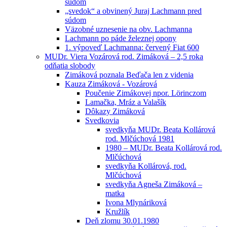
súdom
„svedok“ a obvinený Juraj Lachmann pred
súdom
Väzobné uznesenie na obv. Lachmanna
Lachmann po páde železnej opony
1. výpoveď Lachmanna: červený Fiat 600
MUDr. Viera Vozárová rod. Zimáková – 2,5 roka
odňatia slobody
Zimáková poznala Beďača len z videnia
Kauza Zimáková - Vozárová
Poučenie Zimákovej npor. Lörinczom
Lamačka, Mráz a Valašík
Dôkazy Zimáková
Svedkovia
svedkyňa MUDr. Beata Kollárová
rod. Mlčúchová 1981
1980 – MUDr. Beata Kollárová rod.
Mlčúchová
svedkyňa Kollárová, rod.
Mlčúchová
svedkyňa Agneša Zimáková –
matka
Ivona Mlynáriková
Kružlík
Deň zlomu 30.01.1980