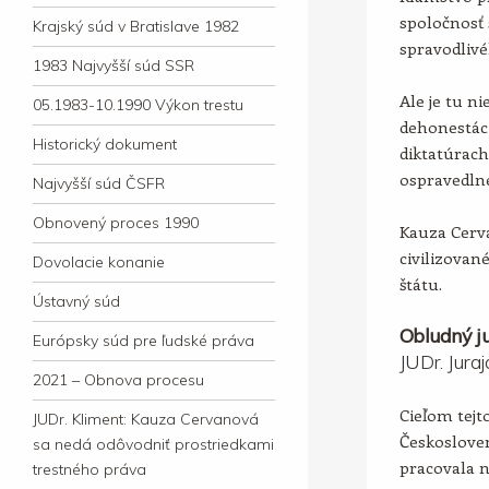
spoločnosť 
Krajský súd v Bratislave 1982
spravodlivé
1983 Najvyšší súd SSR
Ale je tu ni
05.1983-10.1990 Výkon trestu
dehonestác
Historický dokument
diktatúrac
ospravedln
Najvyšší súd ČSFR
Obnovený proces 1990
Kauza Cerv
civilizova
Dovolacie konanie
štátu.
Ústavný súd
Obludný ju
Európsky súd pre ľudské práva
JUDr. Jura
2021 – Obnova procesu
Cieľom tejto
JUDr. Kliment: Kauza Cervanová
Českosloven
sa nedá odôvodniť prostriedkami
pracovala 
trestného práva