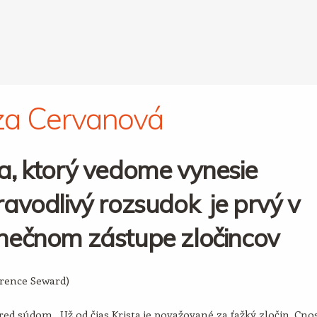
za Cervanová
a, ktorý vedome vynesie
avodlivý rozsudok je prvý v
nečnom zástupe zločincov
arence Seward)
ed súdom. Už od čias Krista je považované za ťažký zločin. Cno