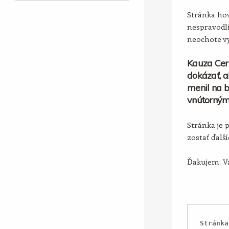
Stránka hov
nespravodli
neochote vy
Kauza Cer
dokázať, a
menil na b
vnútorným
Stránka je 
zostať ďalš
Ďakujem. Vá
Stránka