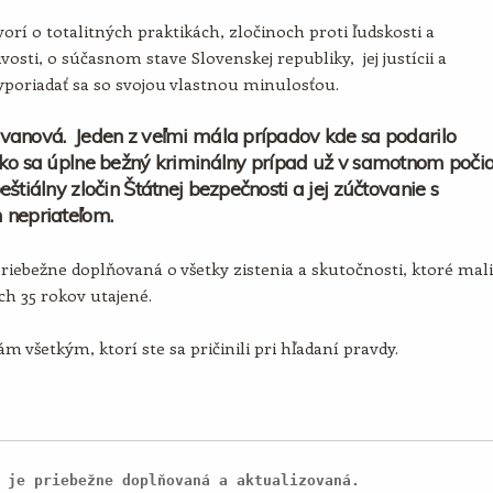
orí o totalitných praktikách, zločinoch proti ľudskosti a
vosti, o súčasnom stave Slovenskej republiky, jej justícii a
poriadať sa so svojou vlastnou minulosťou.
vanová. Jeden z veľmi mála prípadov kde sa podarilo
ko sa úplne bežný kriminálny prípad už v samotnom poči
eštiálny zločin Štátnej bezpečnosti a jej zúčtovanie s
 nepriateľom.
priebežne doplňovaná o všetky zistenia a skutočnosti, ktoré mali
ích 35 rokov utajené.
m všetkým, ktorí ste sa pričinili pri hľadaní pravdy.
 je priebežne doplňovaná a aktualizovaná.