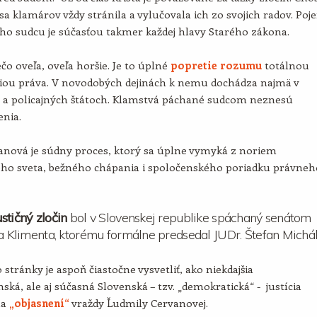
sa klamárov vždy stránila a vylučovala ich zo svojich radov. Poj
ho sudcu je súčasťou takmer každej hlavy Starého zákona.
ečo oveľa, oveľa horšie. Je to úplné
popretie rozumu
totálnou
iou práva. V novodobých dejinách k nemu dochádza najmä v
h a policajných štátoch. Klamstvá páchané sudcom neznesú
enia.
anová je súdny proces, ktorý sa úplne vymyká z noriem
ného sveta, bežného chápania i spoločenského poriadku právneh
stičný zločin
bol v Slovenskej republike spáchaný senátom
ja Klimenta, ktorému formálne predsedal JUDr. Štefan Michál
 stránky je aspoň čiastočne vysvetliť, ako niekdajšia
ská, ale aj súčasná Slovenská – tzv. „demokratická“ - justícia
na
„objasnení“
vraždy Ľudmily Cervanovej.