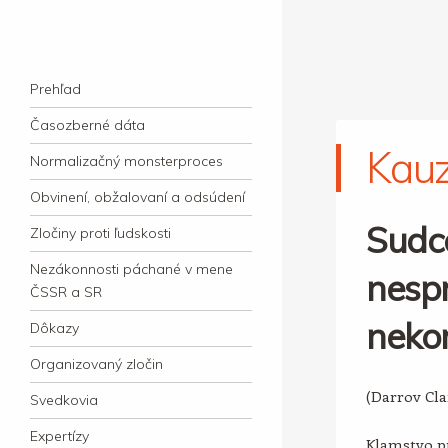
kauzacervanova.sk
Najdlhšie trvajúci, dodnes nevyjasnený
Navigation
súdny proces v dejnách slovenskej justície
Skip to content
Prehľad
Časozberné dáta
Kau
Normalizačný monsterproces
Obvinení, obžalovaní a odsúdení
Sudc
Zločiny proti ľudskosti
Nezákonnosti páchané v mene
nespr
ČSSR a SR
neko
Dôkazy
Organizovaný zločin
(Darrov Cl
Svedkovia
Expertízy
Klamstvo pr