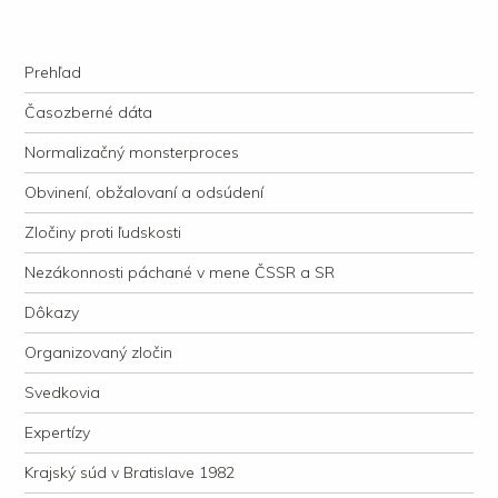
kauzacervanova.sk
Najdlhšie trvajúci, dodnes nevyjasnený súdny proces v dejnách slovenskej
Navigation
justície
Skip to content
Prehľad
Časozberné dáta
Normalizačný monsterproces
Obvinení, obžalovaní a odsúdení
Zločiny proti ľudskosti
Nezákonnosti páchané v mene ČSSR a SR
Dôkazy
Organizovaný zločin
Svedkovia
Expertízy
Krajský súd v Bratislave 1982