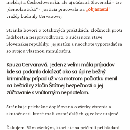
niekdajšia Československá, ale aj súčasná Slovenská – tzv.
„demokratická“ - justícia pracovala na
„objasnení“
vraždy Ľudmily Cervanovej.
Stránka hovorí o totalitných praktikách, zločinoch proti
ľudskosti a nespravodlivosti, o súčasnom stave
Slovenskej republiky, jej justícii a neochote vyporiadať sa
so svojou vlastnou minulosťou.
Kauza Cervanová. Jeden z veľmi mála prípadov
kde sa podarilo dokázať, ako sa úplne bežný
kriminálny prípad už v samotnom počiatku menil
na beštiálny zločin Štátnej bezpečnosti a jej
zúčtovanie s vnútorným nepriateľom.
Stránka je priebežne doplňovaná o všetky zistenia a
skutočnosti, ktoré mali zostať ďalších 35 rokov utajené.
Ďakujem. Vám všetkým, ktorí ste sa pričinili pri hľadaní