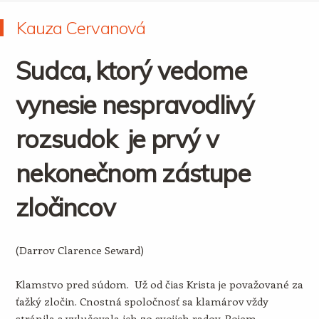
Kauza Cervanová
Sudca, ktorý vedome
vynesie nespravodlivý
rozsudok je prvý v
nekonečnom zástupe
zločincov
(Darrov Clarence Seward)
Klamstvo pred súdom. Už od čias Krista je považované za
ťažký zločin. Cnostná spoločnosť sa klamárov vždy
stránila a vylučovala ich zo svojich radov. Pojem