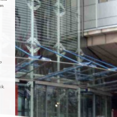
em
o
ik.