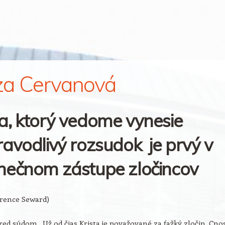
za Cervanová
a, ktorý vedome vynesie
avodlivý rozsudok je prvý v
nečnom zástupe zločincov
arence Seward)
ed súdom. Už od čias Krista je považované za ťažký zločin. Cno