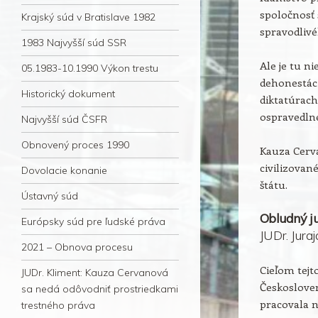
spoločnosť 
Krajský súd v Bratislave 1982
spravodlivé
1983 Najvyšší súd SSR
Ale je tu ni
05.1983-10.1990 Výkon trestu
dehonestác
Historický dokument
diktatúrac
ospravedln
Najvyšší súd ČSFR
Obnovený proces 1990
Kauza Cerv
civilizova
Dovolacie konanie
štátu.
Ústavný súd
Obludný ju
Európsky súd pre ľudské práva
JUDr. Jura
2021 – Obnova procesu
Cieľom tejto
JUDr. Kliment: Kauza Cervanová
Českosloven
sa nedá odôvodniť prostriedkami
pracovala 
trestného práva