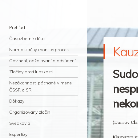
kauzacervanova.sk
Najdlhšie trvajúci, dodnes nevyjasnený
Navigation
súdny proces v dejnách slovenskej justície
Skip to content
Prehľad
Časozberné dáta
Kau
Normalizačný monsterproces
Obvinení, obžalovaní a odsúdení
Sudc
Zločiny proti ľudskosti
Nezákonnosti páchané v mene
nespr
ČSSR a SR
neko
Dôkazy
Organizovaný zločin
(Darrov Cl
Svedkovia
Expertízy
Klamstvo pr