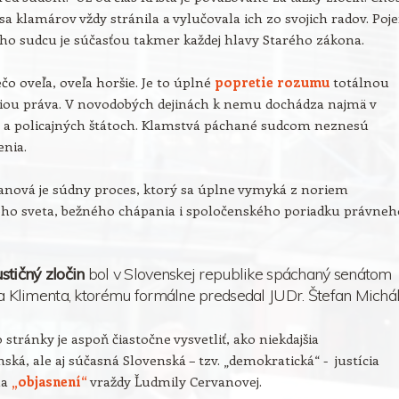
sa klamárov vždy stránila a vylučovala ich zo svojich radov. Poj
ho sudcu je súčasťou takmer každej hlavy Starého zákona.
ečo oveľa, oveľa horšie. Je to úplné
popretie rozumu
totálnou
iou práva. V novodobých dejinách k nemu dochádza najmä v
h a policajných štátoch. Klamstvá páchané sudcom neznesú
enia.
anová je súdny proces, ktorý sa úplne vymyká z noriem
ného sveta, bežného chápania i spoločenského poriadku právneh
stičný zločin
bol v Slovenskej republike spáchaný senátom
ja Klimenta, ktorému formálne predsedal JUDr. Štefan Michál
 stránky je aspoň čiastočne vysvetliť, ako niekdajšia
ská, ale aj súčasná Slovenská – tzv. „demokratická“ - justícia
na
„objasnení“
vraždy Ľudmily Cervanovej.