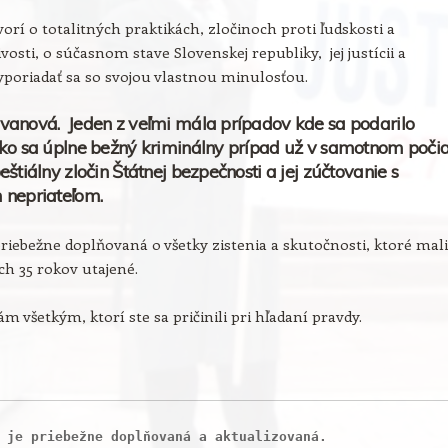
orí o totalitných praktikách, zločinoch proti ľudskosti a
vosti, o súčasnom stave Slovenskej republiky, jej justícii a
poriadať sa so svojou vlastnou minulosťou.
vanová. Jeden z veľmi mála prípadov kde sa podarilo
ko sa úplne bežný kriminálny prípad už v samotnom poči
eštiálny zločin Štátnej bezpečnosti a jej zúčtovanie s
 nepriateľom.
priebežne doplňovaná o všetky zistenia a skutočnosti, ktoré mali
ích 35 rokov utajené.
m všetkým, ktorí ste sa pričinili pri hľadaní pravdy.
 je priebežne doplňovaná a aktualizovaná.