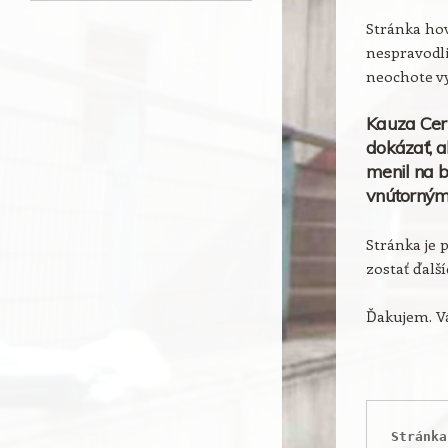
Stránka hov
nespravodli
neochote vy
Kauza Cer
dokázať, a
menil na b
vnútorným
Stránka je 
zostať ďalš
Ďakujem. Vá
Stránka