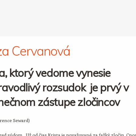
za Cervanová
a, ktorý vedome vynesie
avodlivý rozsudok je prvý v
nečnom zástupe zločincov
arence Seward)
ed súdom. Už od čias Krista je považované za ťažký zločin. Cno