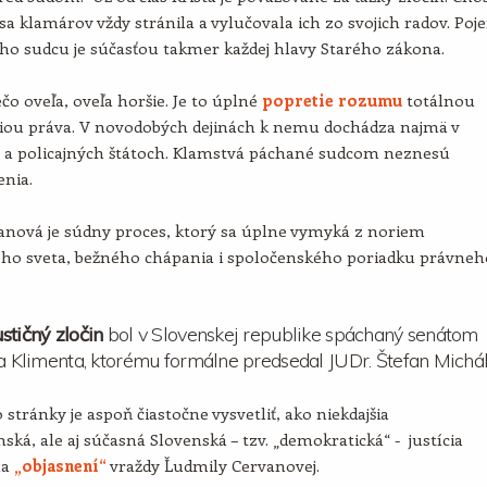
sa klamárov vždy stránila a vylučovala ich zo svojich radov. Poj
ho sudcu je súčasťou takmer každej hlavy Starého zákona.
ečo oveľa, oveľa horšie. Je to úplné
popretie rozumu
totálnou
iou práva. V novodobých dejinách k nemu dochádza najmä v
h a policajných štátoch. Klamstvá páchané sudcom neznesú
enia.
anová je súdny proces, ktorý sa úplne vymyká z noriem
ného sveta, bežného chápania i spoločenského poriadku právneh
stičný zločin
bol v Slovenskej republike spáchaný senátom
ja Klimenta, ktorému formálne predsedal JUDr. Štefan Michál
 stránky je aspoň čiastočne vysvetliť, ako niekdajšia
ská, ale aj súčasná Slovenská – tzv. „demokratická“ - justícia
na
„objasnení“
vraždy Ľudmily Cervanovej.