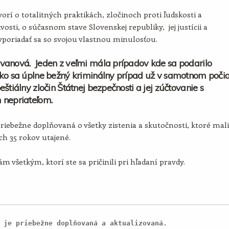
orí o totalitných praktikách, zločinoch proti ľudskosti a
vosti, o súčasnom stave Slovenskej republiky, jej justícii a
poriadať sa so svojou vlastnou minulosťou.
vanová. Jeden z veľmi mála prípadov kde sa podarilo
ko sa úplne bežný kriminálny prípad už v samotnom poči
eštiálny zločin Štátnej bezpečnosti a jej zúčtovanie s
 nepriateľom.
priebežne doplňovaná o všetky zistenia a skutočnosti, ktoré mali
ích 35 rokov utajené.
m všetkým, ktorí ste sa pričinili pri hľadaní pravdy.
 je priebežne doplňovaná a aktualizovaná.