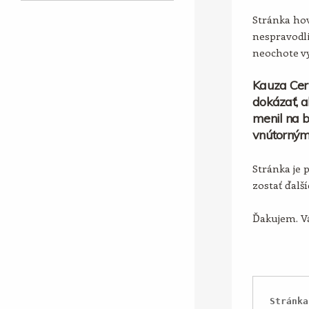
Stránka hov
nespravodli
neochote vy
Kauza Cer
dokázať, a
menil na b
vnútorným
Stránka je 
zostať ďalš
Ďakujem. Vá
Stránka