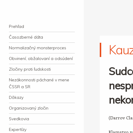
kauzacervanova.sk
Najdlhšie trvajúci, dodnes nevyjasnený
Navigation
súdny proces v dejnách slovenskej justície
Skip to content
Prehľad
Časozberné dáta
Kau
Normalizačný monsterproces
Obvinení, obžalovaní a odsúdení
Sudc
Zločiny proti ľudskosti
Nezákonnosti páchané v mene
nespr
ČSSR a SR
neko
Dôkazy
Organizovaný zločin
(Darrov Cl
Svedkovia
Expertízy
Klamstvo pr