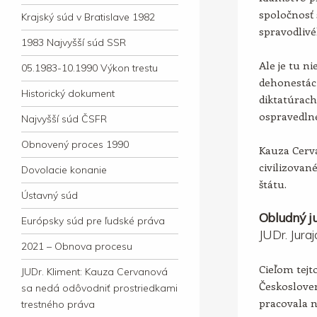
spoločnosť 
Krajský súd v Bratislave 1982
spravodlivé
1983 Najvyšší súd SSR
Ale je tu ni
05.1983-10.1990 Výkon trestu
dehonestác
Historický dokument
diktatúrac
ospravedln
Najvyšší súd ČSFR
Obnovený proces 1990
Kauza Cerv
civilizova
Dovolacie konanie
štátu.
Ústavný súd
Obludný ju
Európsky súd pre ľudské práva
JUDr. Jura
2021 – Obnova procesu
Cieľom tejto
JUDr. Kliment: Kauza Cervanová
Českosloven
sa nedá odôvodniť prostriedkami
pracovala 
trestného práva