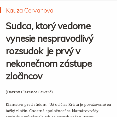
Kauza Cervanová
Sudca, ktorý vedome
vynesie nespravodlivý
rozsudok je prvý v
nekonečnom zástupe
zločincov
(Darrov Clarence Seward)
Klamstvo pred súdom. Už od čias Krista je považované za
ťažký zločin. Cnostná spoločnosť sa klamárov vždy
stránila a vylučovala ich zo svojich radov. Pojem