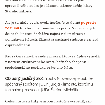
spravodlivého sudcu je súčasťou takmer každej hlavy
Starého zákona.
Ale je tu niečo oveľa, oveľa horšie. Je to úplné
popretie
rozumu
totálnou dehonestáciou práva. V novodobých
dejinách k nemu dochádza najmä v diktatúrach a
policajných štátoch. Klamstvá páchané sudcom neznesú
ospravedlnenia.
Kauza Cervanová je súdny proces, ktorý sa úplne vymyká
z noriem civilizovaného sveta, bežného chápania i
spoločenského poriadku právneho štátu.
Obludný justičný zločin
bol v Slovenskej republike
spáchaný senátom JUDr. Juraja Klimenta, ktorému
formálne predsedal JUDr. Štefan Michálik.
Cieľom tejto stránky je aspoň čiastočne vysvetliť, ako