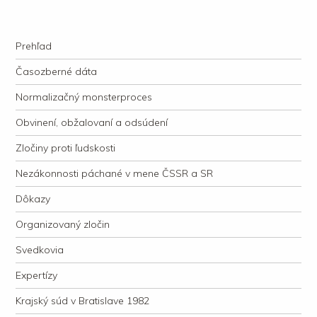
kauzacervanova.sk
Najdlhšie trvajúci, dodnes nevyjasnený súdny proces v dejnách slovenskej
Navigation
justície
Skip to content
Prehľad
Časozberné dáta
Normalizačný monsterproces
Obvinení, obžalovaní a odsúdení
Zločiny proti ľudskosti
Nezákonnosti páchané v mene ČSSR a SR
Dôkazy
Organizovaný zločin
Svedkovia
Expertízy
Krajský súd v Bratislave 1982