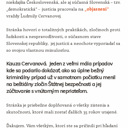
niekdajšia Československá, ale aj súčasná Slovenská – tzv.
„demokratická“ - justícia pracovala na
„objasnení“
vraždy Ľudmily Cervanovej.
Stránka hovorí o totalitných praktikách, zločinoch proti
ľudskosti a nespravodlivosti, o súčasnom stave
Slovenskej republiky, jej justícii a neochote vyporiadať sa
so svojou vlastnou minulosťou.
Kauza Cervanová. Jeden z veľmi mála prípadov
kde sa podarilo dokázať, ako sa úplne bežný
kriminálny prípad už v samotnom počiatku menil
na beštiálny zločin Štátnej bezpečnosti a jej
zúčtovanie s vnútorným nepriateľom.
Stránka je priebežne doplňovaná o všetky zistenia a
skutočnosti, ktoré mali zostať ďalších 35 rokov utajené.
Ďakujem. Vám všetkým, ktorí ste sa pričinili pri hľadaní