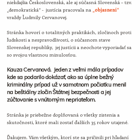
niekdajšia Československá, ale aj súčasná Slovenská – tzv.
„demokratická“ - justícia pracovala na
„objasnení“
vraždy Ľudmily Cervanovej.
Stránka hovorí o totalitných praktikách, zločinoch proti
ľudskosti a nespravodlivosti, o súčasnom stave
Slovenskej republiky, jej justícii a neochote vyporiadať sa
so svojou vlastnou minulosťou.
Kauza Cervanová. Jeden z veľmi mála prípadov
kde sa podarilo dokázať, ako sa úplne bežný
kriminálny prípad už v samotnom počiatku menil
na beštiálny zločin Štátnej bezpečnosti a jej
zúčtovanie s vnútorným nepriateľom.
Stránka je priebežne doplňovaná o všetky zistenia a
skutočnosti, ktoré mali zostať ďalších 35 rokov utajené.
Ďakujem. Vám všetkým, ktorí ste sa pričinili pri hľadaní