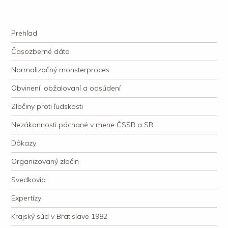
kauzacervanova.sk
Najdlhšie trvajúci, dodnes nevyjasnený súdny proces v dejnách slovenskej
Navigation
justície
Skip to content
Prehľad
Časozberné dáta
Normalizačný monsterproces
Obvinení, obžalovaní a odsúdení
Zločiny proti ľudskosti
Nezákonnosti páchané v mene ČSSR a SR
Dôkazy
Organizovaný zločin
Svedkovia
Expertízy
Krajský súd v Bratislave 1982