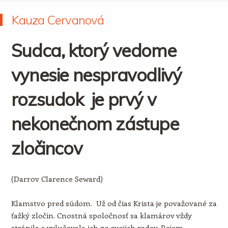
Kauza Cervanová
Sudca, ktorý vedome
vynesie nespravodlivý
rozsudok je prvý v
nekonečnom zástupe
zločincov
(Darrov Clarence Seward)
Klamstvo pred súdom. Už od čias Krista je považované za
ťažký zločin. Cnostná spoločnosť sa klamárov vždy
stránila a vylučovala ich zo svojich radov. Pojem