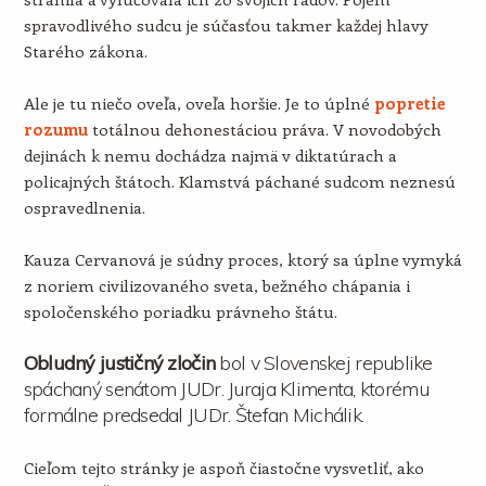
spravodlivého sudcu je súčasťou takmer každej hlavy
Starého zákona.
Ale je tu niečo oveľa, oveľa horšie. Je to úplné
popretie
rozumu
totálnou dehonestáciou práva. V novodobých
dejinách k nemu dochádza najmä v diktatúrach a
policajných štátoch. Klamstvá páchané sudcom neznesú
ospravedlnenia.
Kauza Cervanová je súdny proces, ktorý sa úplne vymyká
z noriem civilizovaného sveta, bežného chápania i
spoločenského poriadku právneho štátu.
Obludný justičný zločin
bol v Slovenskej republike
spáchaný senátom JUDr. Juraja Klimenta, ktorému
formálne predsedal JUDr. Štefan Michálik.
Cieľom tejto stránky je aspoň čiastočne vysvetliť, ako