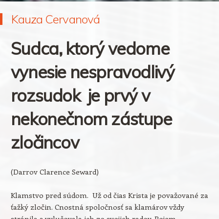
Kauza Cervanová
Sudca, ktorý vedome
vynesie nespravodlivý
rozsudok je prvý v
nekonečnom zástupe
zločincov
(Darrov Clarence Seward)
Klamstvo pred súdom. Už od čias Krista je považované za
ťažký zločin. Cnostná spoločnosť sa klamárov vždy
stránila a vylučovala ich zo svojich radov. Pojem