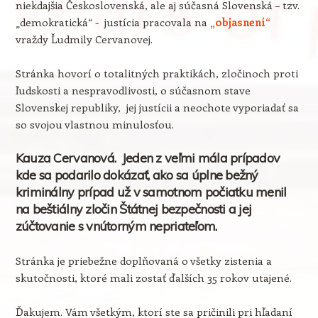
niekdajšia Československá, ale aj súčasná Slovenská – tzv.
„demokratická“ - justícia pracovala na
„objasnení“
vraždy Ľudmily Cervanovej.
Stránka hovorí o totalitných praktikách, zločinoch proti
ľudskosti a nespravodlivosti, o súčasnom stave
Slovenskej republiky, jej justícii a neochote vyporiadať sa
so svojou vlastnou minulosťou.
Kauza Cervanová. Jeden z veľmi mála prípadov
kde sa podarilo dokázať, ako sa úplne bežný
kriminálny prípad už v samotnom počiatku menil
na beštiálny zločin Štátnej bezpečnosti a jej
zúčtovanie s vnútorným nepriateľom.
Stránka je priebežne doplňovaná o všetky zistenia a
skutočnosti, ktoré mali zostať ďalších 35 rokov utajené.
Ďakujem. Vám všetkým, ktorí ste sa pričinili pri hľadaní