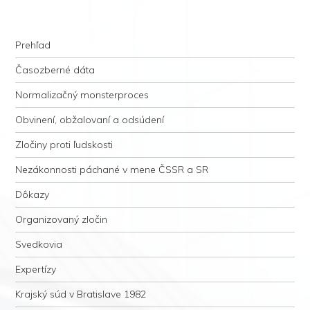
kauzacervanova.sk
Najdlhšie trvajúci, dodnes nevyjasnený súdny proces v dejnách slovenskej
Navigation
justície
Skip to content
Prehľad
Časozberné dáta
Normalizačný monsterproces
Obvinení, obžalovaní a odsúdení
Zločiny proti ľudskosti
Nezákonnosti páchané v mene ČSSR a SR
Dôkazy
Organizovaný zločin
Svedkovia
Expertízy
Krajský súd v Bratislave 1982