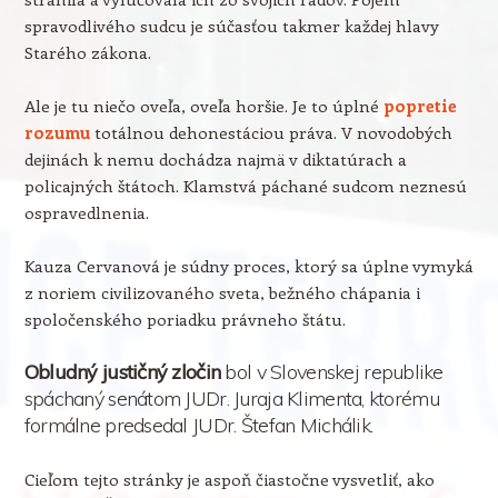
spravodlivého sudcu je súčasťou takmer každej hlavy
Starého zákona.
Ale je tu niečo oveľa, oveľa horšie. Je to úplné
popretie
rozumu
totálnou dehonestáciou práva. V novodobých
dejinách k nemu dochádza najmä v diktatúrach a
policajných štátoch. Klamstvá páchané sudcom neznesú
ospravedlnenia.
Kauza Cervanová je súdny proces, ktorý sa úplne vymyká
z noriem civilizovaného sveta, bežného chápania i
spoločenského poriadku právneho štátu.
Obludný justičný zločin
bol v Slovenskej republike
spáchaný senátom JUDr. Juraja Klimenta, ktorému
formálne predsedal JUDr. Štefan Michálik.
Cieľom tejto stránky je aspoň čiastočne vysvetliť, ako