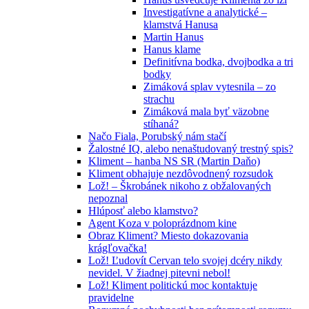
Investigatívne a analytické –
klamstvá Hanusa
Martin Hanus
Hanus klame
Definitívna bodka, dvojbodka a tri
bodky
Zimáková splav vytesnila – zo
strachu
Zimáková mala byť väzobne
stíhaná?
Načo Fiala, Porubský nám stačí
Žalostné IQ, alebo nenaštudovaný trestný spis?
Kliment – hanba NS SR (Martin Daňo)
Kliment obhajuje nezdôvodnený rozsudok
Lož! – Škrobánek nikoho z obžalovaných
nepoznal
Hlúposť alebo klamstvo?
Agent Koza v poloprázdnom kine
Obraz Kliment? Miesto dokazovania
krágľovačka!
Lož! Ľudovít Cervan telo svojej dcéry nikdy
nevidel. V žiadnej pitevni nebol!
Lož! Kliment politickú moc kontaktuje
pravidelne