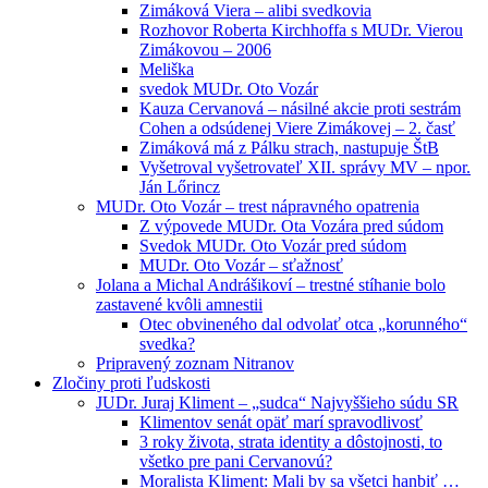
Zimáková Viera – alibi svedkovia
Rozhovor Roberta Kirchhoffa s MUDr. Vierou
Zimákovou – 2006
Meliška
svedok MUDr. Oto Vozár
Kauza Cervanová – násilné akcie proti sestrám
Cohen a odsúdenej Viere Zimákovej – 2. časť
Zimáková má z Pálku strach, nastupuje ŠtB
Vyšetroval vyšetrovateľ XII. správy MV – npor.
Ján Lőrincz
MUDr. Oto Vozár – trest nápravného opatrenia
Z výpovede MUDr. Ota Vozára pred súdom
Svedok MUDr. Oto Vozár pred súdom
MUDr. Oto Vozár – sťažnosť
Jolana a Michal Andrášikoví – trestné stíhanie bolo
zastavené kvôli amnestii
Otec obvineného dal odvolať otca „korunného“
svedka?
Pripravený zoznam Nitranov
Zločiny proti ľudskosti
JUDr. Juraj Kliment – „sudca“ Najvyššieho súdu SR
Klimentov senát opäť marí spravodlivosť
3 roky života, strata identity a dôstojnosti, to
všetko pre pani Cervanovú?
Moralista Kliment: Mali by sa všetci hanbiť …