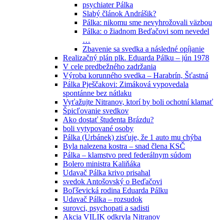
psychiater Pálka
Slabý článok Andrášik?
Pálka: nikomu sme nevyhrožovali väzbou
Pálka: o žiadnom Beďačovi som nevedel
…
Zbavenie sa svedka a následné opíjanie
Realizačný plán plk. Eduarda Pálku – jún 1978
V cele predbežného zadržania
Výroba korunného svedka – Harabrín, Šťastná
Pálka Pješčakovi: Zimáková vypovedala
spontánne bez nátlaku
Vyťažujte Nitranov, ktorí by boli ochotní klamať
Špicľovanie svedkov
Ako dostať študenta Brázdu?
boli vytypované osoby
Pálka (Urbánek) zisťuje, že 1 auto mu chýba
Byla nalezena kostra – snad člena KSČ
Pálka – klamstvo pred federálnym súdom
Bolero ministra Kaliňáka
Udavač Pálka krivo prisahal
svedok Antošovský o Beďačovi
Boľševická rodina Eduarda Pálku
Udavač Pálka – rozsudok
surovci, psychopati a sadisti
Akcia VILIK odkryla Nitranov