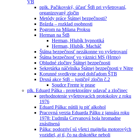
VB
pplk. Pačikovský, účasť ŠtB pri vyšetrovaní,
organizovaný zločin
Metódy práce Štátnej bezpečnosti?
Brázda – rozklad osobnosti
Pogrom na Milana Proksu
Herman na ŠtB
Herman, Hlubík hypnotiká
Herman, Hlubík, Macháč
Štátna bezpečnosť nezákonne vo vyšetrovaní
Śtátna bezpečnosť vo väznici MS (Hrmo)
Obludné zločiny Štátnej bezpečnosti
Sekretárka náčelníka Štátnej bezpečnosti v Nitre
Korunné svedkyne pod dohľadom ŠTB
Drsná akce StB – justičný zločin č.2
Soudce Fremr je prase
plk. Eduard Pálka - protektorátny udavač a zločinec
prehodnotenie vyšetrovacích protokolov z roku
1976
Eduard Pálka: nútili ju piť alkohol
Pracovná verzia Eduarda Pálku z januára roku
1978: Ľudmila Cervanová bola hromadne
znásilnená
Pálka: podozriví sú všetci majitelia motorových
vozidiel, aj tí, čo na diskotéke neboli