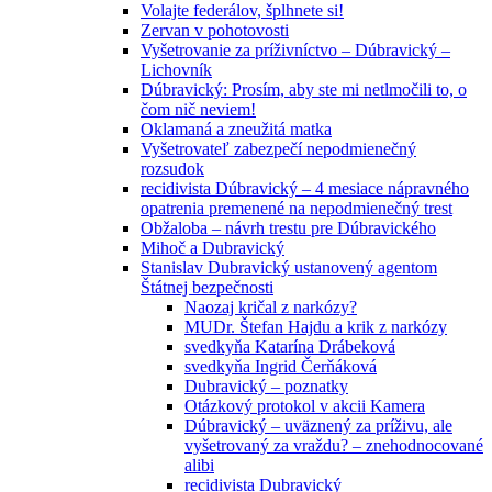
Volajte federálov, šplhnete si!
Zervan v pohotovosti
Vyšetrovanie za príživníctvo – Dúbravický –
Lichovník
Dúbravický: Prosím, aby ste mi netlmočili to, o
čom nič neviem!
Oklamaná a zneužitá matka
Vyšetrovateľ zabezpečí nepodmienečný
rozsudok
recidivista Dúbravický – 4 mesiace nápravného
opatrenia premenené na nepodmienečný trest
Obžaloba – návrh trestu pre Dúbravického
Mihoč a Dubravický
Stanislav Dubravický ustanovený agentom
Štátnej bezpečnosti
Naozaj kričal z narkózy?
MUDr. Štefan Hajdu a krik z narkózy
svedkyňa Katarína Drábeková
svedkyňa Ingrid Čerňáková
Dubravický – poznatky
Otázkový protokol v akcii Kamera
Dúbravický – uväznený za príživu, ale
vyšetrovaný za vraždu? – znehodnocované
alibi
recidivista Dubravický