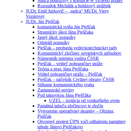
Sudca podozrivý z korupcie je Tichého priateľ
Rozsudok Michálik a hrádzový strážnik
JUDr. Emil Jurkovič – „sudca“ MUDr. Viery
Vozárovej
JUDr. Ján Pješčak
komunistická sviňa Ján Pješčak
Strannícky úkol Jána Pješčaka
Jasný úkol: pomníky
Odstráň pomníky
Pješčak – predseda vedeckotechnickej rady
Komunistický zločinec sovietskych spôsobov
Námestník ministra vnútra ČSSR
Pješčak – veliteľ pohraničnej stráže
Teória a prax Jána Pješčaka
Velitel pohraničnej stráže – Pješčak
Pješčak – náčelník Civilnej obrany ČSSR
Stíhanie komunistického vraha
Zamagurské noviny
Pod taktovkou Jána Pješčáka
UZEL – izolácia od vonkajšieho sveta
Pamätná tabuľa zločincovi je zločin
Vytvorenie operatívnej skupiny – Obzina,
Pjaščak
Otvorený protest ÚPN voči odhaleniu pamätnej
tabule Jánovi Pješčakovi