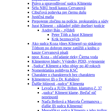
Právo a spravodlivosť sudcu Klimenta
Šéfa NBÚ brzdí kauza Cervanová
Cibuľová polievka pre čiernu dušu
Justičná mafia
Prepojenie zločinu na políciu, prokuratúru a súdy
Juraj Kliment – základný piliér dnešnej justície
Andrej Bán - .týždeň
Peter Tóth a Juraj Kliment
Krik bezmocných
Ako sudca Koza (dnes Kliment) so siskárom
Tóthom po dobrom mene zatúžili a knihu o
kauze Cervanová písali
npor. Koza – ohľadanie rieky Čierna voda
Klimentove bludy: Výsledky PDD, vytesnenie
„Sudca“ Kliment a jeho objav po 40 rokoch
Nomenklatúra politbyra KSČ
Charakter o charakteroch bez charakteru
Klimentove lži o Dr. Kubálovi
Ďalšie hlúposti „sudcu“ Klimenta
Levoča a JUDr. Böhm, klamstvo č. 37
„sudca“ Kliment klame, Beďač nič
nepripustil
Naďa Beňová a Marcela Čermanova –
ďalšie lži sudcu Klimenta!
Megadôkaz sudcu Klimenta a jeho trollov