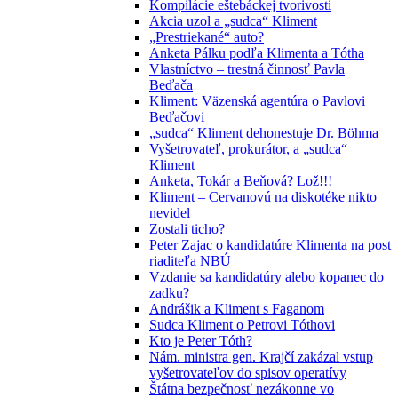
Kompilácie eštebáckej tvorivosti
Akcia uzol a „sudca“ Kliment
„Prestriekané“ auto?
Anketa Pálku podľa Klimenta a Tótha
Vlastníctvo – trestná činnosť Pavla
Beďača
Kliment: Väzenská agentúra o Pavlovi
Beďačovi
„sudca“ Kliment dehonestuje Dr. Böhma
Vyšetrovateľ, prokurátor, a „sudca“
Kliment
Anketa, Tokár a Beňová? Lož!!!
Kliment – Cervanovú na diskotéke nikto
nevidel
Zostali ticho?
Peter Zajac o kandidatúre Klimenta na post
riaditeľa NBÚ
Vzdanie sa kandidatúry alebo kopanec do
zadku?
Andrášik a Kliment s Faganom
Sudca Kliment o Petrovi Tóthovi
Kto je Peter Tóth?
Nám. ministra gen. Krajčí zakázal vstup
vyšetrovateľov do spisov operatívy
Štátna bezpečnosť nezákonne vo