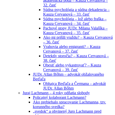
akademická pôda – Kauza Cervanová –
32. časť
Súdna psychológia a súdna dekadencia –
Kauza Cervanová – 33. časť
Súdna psychológia – lož alebo fraška –
Kauza Cervanová – 34. časť
Pachové stopy JUDr. Milana Valašíka –
Kauza Cervanová – 35. časť
Ako mi prišili vraždu? – Kauza Cervanová
– 36. časť
Vrahovia alebo emigranti? – Kauza
Cervanová – 37. časť
Detektív storočia? – Kauza Cervanová –
38. časť
Obesiť alebo vykastrovať? – Kauza
Cervanová – 39. časť
JUDr. Allan Bőhm – advokát obžalovaného
Beďača
Obhajca Beďača a Čermana – advokát
JUDr. Allan Bőhm
Juraj Lachmann – 4 roky odňatia slobody
Policajný kolaborant Lachmann?
Ako prebiehalo spracovanie Lachmanna, tzv.
korunného svedka?
„svedok“ a obvinený Juro Lachmann pred