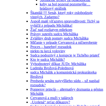
keby sa bol pozeral pozornejšie…
hrádzový strážnik
Škandál !!! Senát, ktorý roky oslobodzuje
vinných. Zadarmo?
Aspoň malé víťazstvo spravodlivosti: Tichý sa
vylúčil z prípadu Michálika!
Žiaľ nad rozliatym mliekom
Právny suterén sudcu Michálika
Zvláštny druh pomsty sudcu Michálika
Mlčanie v prípade Cervanová a ničnerobenie
Proces – hanebný rozsudok
niekto tu kecá voloviny
Sudca podozrivý z korupcie je Tichého priateľ
Kto je sudca Michálik?
Vyhodnotený dôkaz JUDr. Michálika
Ludmila Brožová-Polednová
sudca Michálik a komunistická prokurátorka
Brožová
Predseda senátu najvyššieho súdu – už napísal
rozsudok?
Popperov princíp – alternatívy doznania a génius
Michálik
Cervanová a muži v talároch
„Ucelená“ reťaz dôkazov?