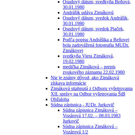
Osudový dátum, svedkyňa Beňová,
30.01.1980
Andrášik udáva Zimákovú
Osudový dátum, svedok Andrášik,
30.01.1980
Osudový dátum, svedok Piaček,
30.01.1980
Podľa popisu Andrášika a Beňovej
bola zadovážená fotografia MUDr.
Zimákovej
svedkyňa Viera Zimáková,
19.02.1980
medička Zimáková – prepis
zvukového záznamu 22.02.1980
Nie je známy dôvod, ako Zimáková
získava informácie
Zimáková stiahnutá z Odboru vyšetrovania
XII. správy na Odbor vyšetrovania ŠtB
Obžaloba
Súdna zápisnica - JUDr. Jurkovič
Súdna zápisnica Zimáková –
Vozárová 17.02. – 08.03.1983
Jurkovič
Súdna zápisnica Zimáková –
Vozárová 1/2