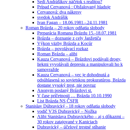
Sedí Andrášikov náčrtok s realitou?
Prípad Cervanová : Obžalovaný hladuje
Cervanová: dva nákresy
svedok Andrášik
Ivan Fagan – 18.06.1981.-.24.11.1981
Roman Brázda – 20 rokov odňatia slobody
Preparácia Romana Brázdu 15.-18.07.1981
Brázda – doznanie z cely Janžetiča
Výkon väzby Brázda a Kocúr
Brázda – povolávací rozkaz
Roman Brázda – alibi
Kauza Cervanová – Brázdovi podávali drogy,
liekmi vyvolávali depresiu a manipulovali ho k
samovražde
Kauza Cervanová – vec je dohodnutá a
odsúhlasená so sovietskou prokuratúrou, Brázda
dostane vysoký trest, nie povraz
Anonym poslaný Brázdovi st.
V čase príčetnosti … Brázda 10.10.1990
List Brázda NS ČSFR
Stanislav Dúbravický - 18 rokov odňatia slobody
vodič V3S Dubravický – Nožka
Alibi Stanislava Dubravického – aj s dôkazmi –
30 rokov zatajované v Kaniciach
Dubravický – účelové trestné stíhanie