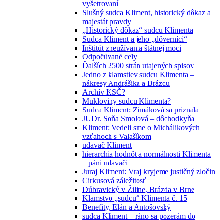
vyšetrovaní
Slušný sudca Kliment, historický dôkaz a
majestát pravdy
„Historický dôkaz“ sudcu Klimenta
Sudca Kliment a jeho „dôverníci“
Inštitút zneužívania štátnej moci
Odpočúvané cely
Ďalších 2500 strán utajených spisov
Jedno z klamstiev sudcu Klimenta –
nákresy Andrášika a Brázdu
Archív KSČ?
Mukloviny sudcu Klimenta?
Sudca Kliment: Zimáková sa priznala
JUDr. Soňa Smolová – dôchodkyňa
Kliment: Vedeli sme o Michálikových
vzťahoch s Valašíkom
udavač Kliment
hierarchia hodnôt a normálnosti Klimenta
– páni udavači
Juraj Kliment: Vraj kryjeme justičný zločin
Cirkusová záležitosť
Dúbravický v Žiline, Brázda v Brne
Klamstvo „sudcu“ Klimenta č. 15
Benefity, Elán a Antošovský
sudca Kliment – ráno sa pozerám do