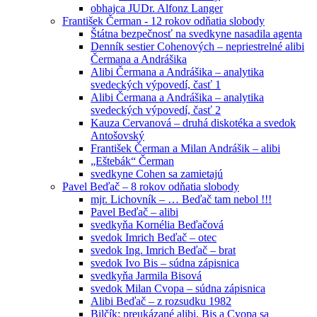
obhajca JUDr. Alfonz Langer
František Čerman - 12 rokov odňatia slobody
Štátna bezpečnosť na svedkyne nasadila agenta
Denník sestier Cohenových – nepriestrelné alibi
Čermana a Andrášika
Alibi Čermana a Andrášika – analytika
svedeckých výpovedí, časť 1
Alibi Čermana a Andrášika – analytika
svedeckých výpovedí, časť 2
Kauza Cervanová – druhá diskotéka a svedok
Antošovský
František Čerman a Milan Andrášik – alibi
„Eštebák“ Čerman
svedkyne Cohen sa zamietajú
Pavel Beďač – 8 rokov odňatia slobody
mjr. Lichovník – … Beďač tam nebol !!!
Pavel Beďač – alibi
svedkyňa Kornélia Beďačová
svedok Imrich Beďač – otec
svedok Ing. Imrich Beďač – brat
svedok Ivo Bis – súdna zápisnica
svedkyňa Jarmila Bisová
svedok Milan Cvopa – súdna zápisnica
Alibi Beďač – z rozsudku 1982
Bilčík: preukázané alibi, Bis a Cvopa sa