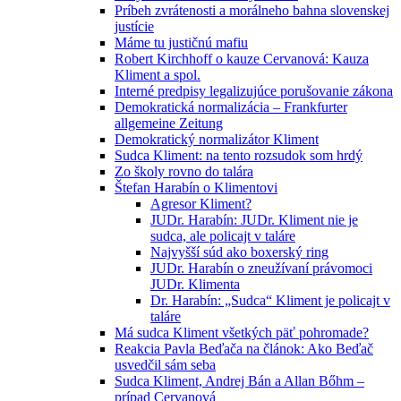
Príbeh zvrátenosti a morálneho bahna slovenskej
justície
Máme tu justičnú mafiu
Robert Kirchhoff o kauze Cervanová: Kauza
Kliment a spol.
Interné predpisy legalizujúce porušovanie zákona
Demokratická normalizácia – Frankfurter
allgemeine Zeitung
Demokratický normalizátor Kliment
Sudca Kliment: na tento rozsudok som hrdý
Zo školy rovno do talára
Štefan Harabín o Klimentovi
Agresor Kliment?
JUDr. Harabín: JUDr. Kliment nie je
sudca, ale policajt v taláre
Najvyšší súd ako boxerský ring
JUDr. Harabín o zneužívaní právomoci
JUDr. Klimenta
Dr. Harabín: „Sudca“ Kliment je policajt v
taláre
Má sudca Kliment všetkých päť pohromade?
Reakcia Pavla Beďača na článok: Ako Beďač
usvedčil sám seba
Sudca Kliment, Andrej Bán a Allan Bőhm –
prípad Cervanová