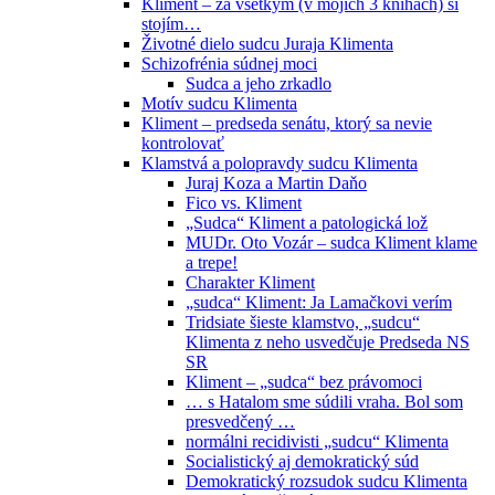
Kliment – za všetkým (v mojich 3 knihách) si
stojím…
Životné dielo sudcu Juraja Klimenta
Schizofrénia súdnej moci
Sudca a jeho zrkadlo
Motív sudcu Klimenta
Kliment – predseda senátu, ktorý sa nevie
kontrolovať
Klamstvá a polopravdy sudcu Klimenta
Juraj Koza a Martin Daňo
Fico vs. Kliment
„Sudca“ Kliment a patologická lož
MUDr. Oto Vozár – sudca Kliment klame
a trepe!
Charakter Kliment
„sudca“ Kliment: Ja Lamačkovi verím
Tridsiate šieste klamstvo, „sudcu“
Klimenta z neho usvedčuje Predseda NS
SR
Kliment – „sudca“ bez právomoci
… s Hatalom sme súdili vraha. Bol som
presvedčený …
normálni recidivisti „sudcu“ Klimenta
Socialistický aj demokratický súd
Demokratický rozsudok sudcu Klimenta