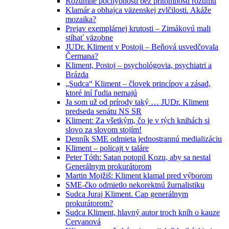
Rozumné pochybnosti bez prítomnosti rozumu
Klamár a obhajca väzenskej zvlčilosti. Akáže
mozaika?
Prejav exemplárnej krutosti – Zimákovú mali
stíhať väzobne
JUDr. Kliment v Postoji – Beňová usvedčovala
Čermana?
Kliment, Postoj – psychológovia, psychiatri a
Brázda
„Sudca“ Kliment – človek princípov a zásad,
ktoré iní ľudia nemajú
Ja som už od prírody taký … JUDr. Kliment
predseda senátu NS SR
Kliment: Za všetkým, čo je v tých knihách si
slovo za slovom stojím!
Denník SME odmieta jednostrannú medializáciu
Kliment – policajt v taláre
Peter Tóth: Satan potopil Kozu, aby sa nestal
Generálnym prokurátorom
Martin Mojžiš: Kliment klamal pred výborom
SME-čko odmietlo nekorektnú žurnalistiku
Sudca Juraj Kliment. Cap generálnym
prokurátorom?
Sudca Kliment, hlavný autor troch kníh o kauze
Cervanová