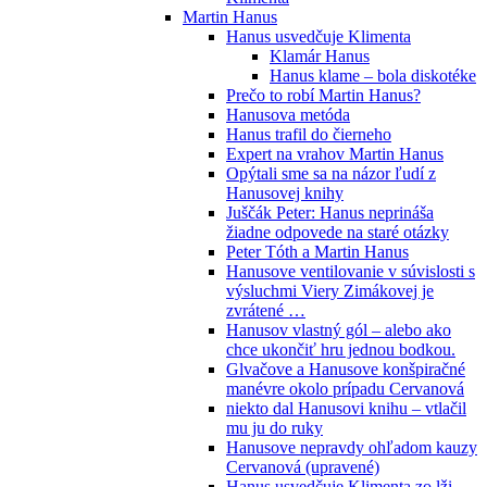
Martin Hanus
Hanus usvedčuje Klimenta
Klamár Hanus
Hanus klame – bola diskotéke
Prečo to robí Martin Hanus?
Hanusova metóda
Hanus trafil do čierneho
Expert na vrahov Martin Hanus
Opýtali sme sa na názor ľudí z
Hanusovej knihy
Juščák Peter: Hanus neprináša
žiadne odpovede na staré otázky
Peter Tóth a Martin Hanus
Hanusove ventilovanie v súvislosti s
výsluchmi Viery Zimákovej je
zvrátené …
Hanusov vlastný gól – alebo ako
chce ukončiť hru jednou bodkou.
Glvačove a Hanusove konšpiračné
manévre okolo prípadu Cervanová
niekto dal Hanusovi knihu – vtlačil
mu ju do ruky
Hanusove nepravdy ohľadom kauzy
Cervanová (upravené)
Hanus usvedčuje Klimenta zo lži