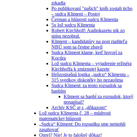
zrkadla
Po publikovaní "našich" kníh zostali ticho
– sudca Kliment – Postoj
Čerman a hlúposti sudcu Klimenta
5x lož sudcu Klimenta
Robert Kirchhoff: Audiokazetu nik zo
spisu nezobral.
Kliment – kandidatúry na post riaditeľa
NBÚ som sa čestne zbavil
Sudca Kliment klame, keď hovorí za
Kocúra
Lož sudcu Klimenta – vyjadrenie režiséra
Kirchhoffa k zmiznutej kazete
Hrôzostrašná logika „sudcu“ Klimenta –
315 svedkov diskotéky ho nezaujíma
Sudca Kliment: za tento rozsudok sa
hanbím
Kliment sa hanbí za rozsudok, ktorý
nenapísal?
Archív KSČ aj s „dôkazom“
Lož sudcu Klimenta č. 28 – múdrosti
matematickej hlúposti
„Sudca“ Kliment: Do rozsudku sme nemohli
zasahovať
Omyl? Nie! Je to falošný dôkaz!