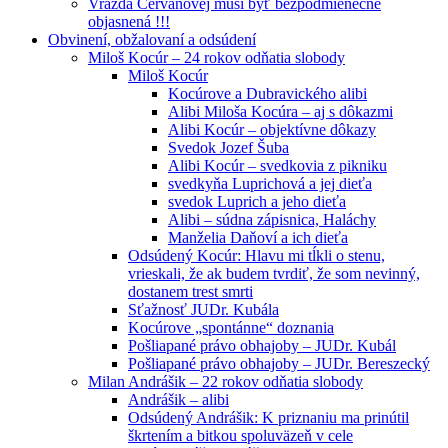
Vražda Cervanovej musí byť bezpodmienečne
objasnená !!!
Obvinení, obžalovaní a odsúdení
Miloš Kocúr – 24 rokov odňatia slobody
Miloš Kocúr
Kocúrove a Dubravického alibi
Alibi Miloša Kocúra – aj s dôkazmi
Alibi Kocúr – objektívne dôkazy
Svedok Jozef Šuba
Alibi Kocúr – svedkovia z pikniku
svedkyňa Luprichová a jej dieťa
svedok Luprich a jeho dieťa
Alibi – súdna zápisnica, Haláchy
Manželia Daňoví a ich dieťa
Odsúdený Kocúr: Hlavu mi tĺkli o stenu,
vrieskali, že ak budem tvrdiť, že som nevinný,
dostanem trest smrti
Sťažnosť JUDr. Kubála
Kocúrove „spontánne“ doznania
Pošliapané právo obhajoby – JUDr. Kubál
Pošliapané právo obhajoby – JUDr. Bereszecký
Milan Andrášik – 22 rokov odňatia slobody
Andrášik – alibi
Odsúdený Andrášik: K priznaniu ma prinútil
škrtením a bitkou spoluväzeň v cele