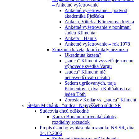
– Anketné vyšetrovanie
Anketné vyšetrovanie – podvod
akademika Pješčaka
Anketa, Vittek a Klimentova logika
Anketné vyšetrovanie v ponímaní
sudcu Klimenta
Anketa – Hanus
Anketné vyšetrovanie – rok 1978
Zmiznutá kazeta, ktorá nikdy nezmizla
Ukradnuta kazeta?
„sudca“ Kliment vysvetľuje zmenu
výpovede svedka Vargu
„sudca“ Kliment: nič
nenasvedčovalo násiliu
Sedem ugrilovaných, traja
Klimentovia, dvaja Kaliňákovia a
jeden Tóth
Zoroslav Kollár vs. „sudca“ Kliment
Štefan Michálik –"sudca" Najvyššieho súdu SR
Sudcovia chcú odškodné
Kauza Bonanno: rovnaké žaloby,
rozdielny rozsudok
Prepis ústneho vyhlásenia rozsudku NS SR, dňa
04.12.2006
Sprísnenie trestov za odškodnenie