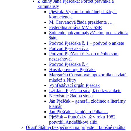
Z knihy Jána Pješčaka: Portrét právníka a
kriminalisty
Pješčak: Výkon kriminálnej služby –
kompetencia
M. Cervanová žiada prezidenta …
Federálna správa MV ČSSR
Splnenie pokynu najvyššieho predstaviteľa
štátu
Podvod Pješčaka č. 1 – podvod o ankete
Podvod Pješčaka č. 2
Podvod Pješčaka č. 3- do ničoho som
nezasahoval
Podvod Pješčaka č. 4
Husák poveruje Pješčaka
Margaréta Cervanová: upozornila na zlatú
mládež z Nitry
Vyhľadávací orgán Pješčak
Lži Jána Pješčaka sú aj lži o tzv. ankete
Neexistuje žiadna stopa
Ján Pješčak – generál, zločinec a literárny
klamár
Ján Pješčak – ja nič, to Pálka …
Pješčak – francúzky už v roku 1982
potvrdili Andrášikovi alibi
Účasť Štátnej bezpečnosti na prípade – falošné razítka