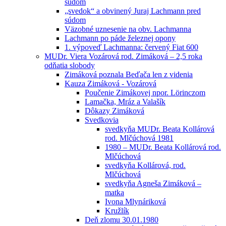
súdom
„svedok“ a obvinený Juraj Lachmann pred
súdom
Väzobné uznesenie na obv. Lachmanna
Lachmann po páde železnej opony
1. výpoveď Lachmanna: červený Fiat 600
MUDr. Viera Vozárová rod. Zimáková – 2,5 roka
odňatia slobody
Zimáková poznala Beďača len z videnia
Kauza Zimáková - Vozárová
Poučenie Zimákovej npor. Lörinczom
Lamačka, Mráz a Valašík
Dôkazy Zimáková
Svedkovia
svedkyňa MUDr. Beata Kollárová
rod. Mlčúchová 1981
1980 – MUDr. Beata Kollárová rod.
Mlčúchová
svedkyňa Kollárová, rod.
Mlčúchová
svedkyňa Agneša Zimáková –
matka
Ivona Mlynáriková
Kružlík
Deň zlomu 30.01.1980