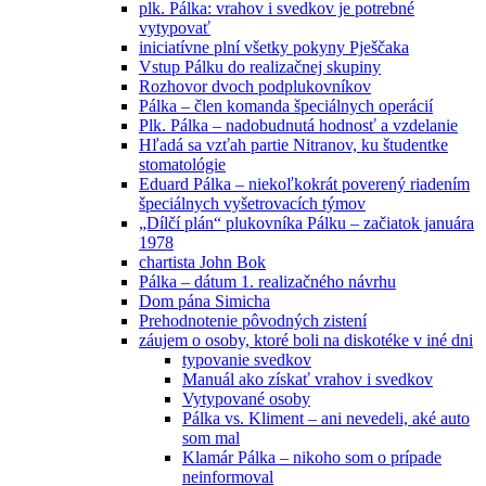
plk. Pálka: vrahov i svedkov je potrebné
vytypovať
iniciatívne plní všetky pokyny Pješčaka
Vstup Pálku do realizačnej skupiny
Rozhovor dvoch podplukovníkov
Pálka – člen komanda špeciálnych operácií
Plk. Pálka – nadobudnutá hodnosť a vzdelanie
Hľadá sa vzťah partie Nitranov, ku študentke
stomatológie
Eduard Pálka – niekoľkokrát poverený riadením
špeciálnych vyšetrovacích týmov
„Dílčí plán“ plukovníka Pálku – začiatok januára
1978
chartista John Bok
Pálka – dátum 1. realizačného návrhu
Dom pána Simicha
Prehodnotenie pôvodných zistení
záujem o osoby, ktoré boli na diskotéke v iné dni
typovanie svedkov
Manuál ako získať vrahov i svedkov
Vytypované osoby
Pálka vs. Kliment – ani nevedeli, aké auto
som mal
Klamár Pálka – nikoho som o prípade
neinformoval