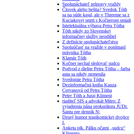
Spolupáchateľ prípravy vraždy
Človek alebo beštia? Svedok Tóth
sa na súde kajal, ale v Threeme sa z
Kuciakovej smrti s Kočnerom smiali
Intelektuálna výbava Petra Tótha
Tóth nikdy zo Slovenskej
informačnej služby neodišiel
Z definície spolupáchateľstva
Spoluúčasť na vražde v ponímaní
právnika Tótha
Klamár Tóth
Kočner nechal sledovať sudcu
Podvod z dielne Petra Tótha – farba
auta sa nikdy nemenila
Svedomie Petra Tótha
Dezinformačná kniha Kauza
Cervanová od Petra Tótha
Peter Tóth a Juraj Kliment
riaditeľ SIS a advokát Mitro: Z
vyjadrenia pána prokurátora JUDr.
Šantu pre denník N:
Drsný humor tragikomickej dvojice
I.
Anketa plk. Pálku očami „sudcu“
Klimenta