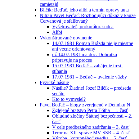
zamietajú
Bilčík: Beďač, jeho alibi a termín opravy auta
Nitran Pavel Beďač: Rozhodujúci dôkaz v kauze
Cervanová je sfalšovaný
Vyšetrovateľ, prokurátor, sudca
Alibi
Vykonštruované obvinenie
14.07.1981 Roman Brázda nie je miestne
ani vecne orientovaný
už 14.07.1981 ma doc. Dobrotka
pripravuje na proces
15.07.1981 Beďač – zahájenie trest.
stíhania
17.07.1981 – Beďač – uvalenie väzby
Fyzické násilie
Násilie? Žiadne! Jozef Bilčík – predseda
senátu
Kto to vymyslel?
Pavel Beďač – blogy zverejnené v Denníku N
Zglejené bratstvo Petra Tótha – 1. časť
Obludné zločiny Štátnej bezpečnosti – 2.
časť
V cele predbežného zadržania – 3. časť
Teror na XII. správe MV SSR – 4. časť
Výroba „korunného“ svedka – 5. časť