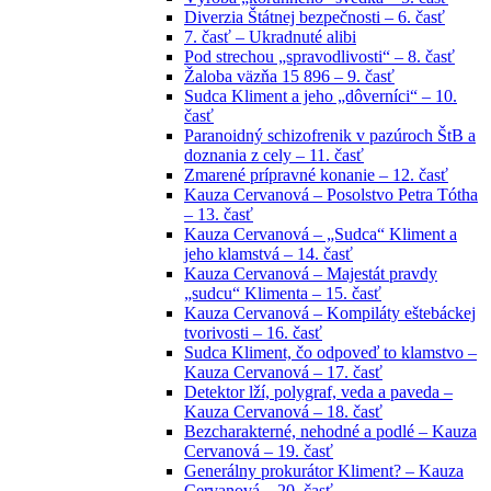
Diverzia Štátnej bezpečnosti – 6. časť
7. časť – Ukradnuté alibi
Pod strechou „spravodlivosti“ – 8. časť
Žaloba väzňa 15 896 – 9. časť
Sudca Kliment a jeho „dôverníci“ – 10.
časť
Paranoidný schizofrenik v pazúroch ŠtB a
doznania z cely – 11. časť
Zmarené prípravné konanie – 12. časť
Kauza Cervanová – Posolstvo Petra Tótha
– 13. časť
Kauza Cervanová – „Sudca“ Kliment a
jeho klamstvá – 14. časť
Kauza Cervanová – Majestát pravdy
„sudcu“ Klimenta – 15. časť
Kauza Cervanová – Kompiláty eštebáckej
tvorivosti – 16. časť
Sudca Kliment, čo odpoveď to klamstvo –
Kauza Cervanová – 17. časť
Detektor lží, polygraf, veda a paveda –
Kauza Cervanová – 18. časť
Bezcharakterné, nehodné a podlé – Kauza
Cervanová – 19. časť
Generálny prokurátor Kliment? – Kauza
Cervanová – 20. časť