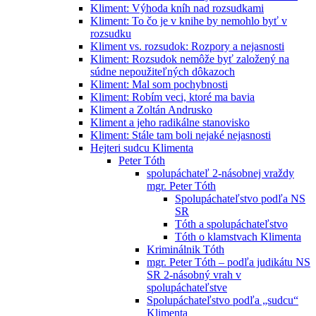
Kliment: Výhoda kníh nad rozsudkami
Kliment: To čo je v knihe by nemohlo byť v
rozsudku
Kliment vs. rozsudok: Rozpory a nejasnosti
Kliment: Rozsudok nemôže byť založený na
súdne nepoužiteľných dôkazoch
Kliment: Mal som pochybnosti
Kliment: Robím veci, ktoré ma bavia
Kliment a Zoltán Andrusko
Kliment a jeho radikálne stanovisko
Kliment: Stále tam boli nejaké nejasnosti
Hejteri sudcu Klimenta
Peter Tóth
spolupáchateľ 2-násobnej vraždy
mgr. Peter Tóth
Spolupáchateľstvo podľa NS
SR
Tóth a spolupáchateľstvo
Tóth o klamstvach Klimenta
Kriminálnik Tóth
mgr. Peter Tóth – podľa judikátu NS
SR 2-násobný vrah v
spolupáchateľstve
Spolupáchateľstvo podľa „sudcu“
Klimenta