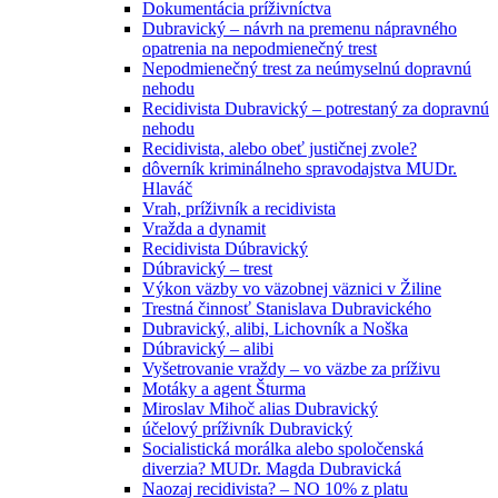
Dokumentácia príživníctva
Dubravický – návrh na premenu nápravného
opatrenia na nepodmienečný trest
Nepodmienečný trest za neúmyselnú dopravnú
nehodu
Recidivista Dubravický – potrestaný za dopravnú
nehodu
Recidivista, alebo obeť justičnej zvole?
dôverník kriminálneho spravodajstva MUDr.
Hlaváč
Vrah, príživník a recidivista
Vražda a dynamit
Recidivista Dúbravický
Dúbravický – trest
Výkon väzby vo väzobnej väznici v Žiline
Trestná činnosť Stanislava Dubravického
Dubravický, alibi, Lichovník a Noška
Dúbravický – alibi
Vyšetrovanie vraždy – vo väzbe za príživu
Motáky a agent Šturma
Miroslav Mihoč alias Dubravický
účelový príživník Dubravický
Socialistická morálka alebo spoločenská
diverzia? MUDr. Magda Dubravická
Naozaj recidivista? – NO 10% z platu