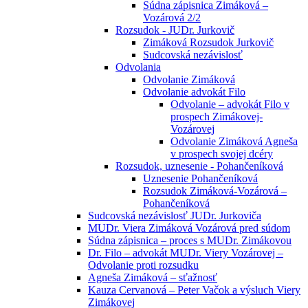
Súdna zápisnica Zimáková –
Vozárová 2/2
Rozsudok - JUDr. Jurkovič
Zimáková Rozsudok Jurkovič
Sudcovská nezávislosť
Odvolania
Odvolanie Zimáková
Odvolanie advokát Filo
Odvolanie – advokát Filo v
prospech Zimákovej-
Vozárovej
Odvolanie Zimáková Agneša
v prospech svojej dcéry
Rozsudok, uznesenie - Pohančeníková
Uznesenie Pohančeníková
Rozsudok Zimáková-Vozárová –
Pohančeníková
Sudcovská nezávislosť JUDr. Jurkoviča
MUDr. Viera Zimáková Vozárová pred súdom
Súdna zápisnica – proces s MUDr. Zimákovou
Dr. Filo – advokát MUDr. Viery Vozárovej –
Odvolanie proti rozsudku
Agneša Zimáková – sťažnosť
Kauza Cervanová – Peter Vačok a výsluch Viery
Zimákovej