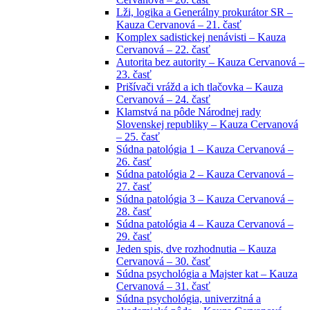
Lži, logika a Generálny prokurátor SR –
Kauza Cervanová – 21. časť
Komplex sadistickej nenávisti – Kauza
Cervanová – 22. časť
Autorita bez autority – Kauza Cervanová –
23. časť
Prišívači vrážd a ich tlačovka – Kauza
Cervanová – 24. časť
Klamstvá na pôde Národnej rady
Slovenskej republiky – Kauza Cervanová
– 25. časť
Súdna patológia 1 – Kauza Cervanová –
26. časť
Súdna patológia 2 – Kauza Cervanová –
27. časť
Súdna patológia 3 – Kauza Cervanová –
28. časť
Súdna patológia 4 – Kauza Cervanová –
29. časť
Jeden spis, dve rozhodnutia – Kauza
Cervanová – 30. časť
Súdna psychológia a Majster kat – Kauza
Cervanová – 31. časť
Súdna psychológia, univerzitná a