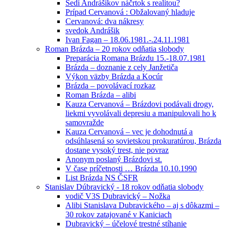
Sedí Andrášikov náčrtok s realitou?
Prípad Cervanová : Obžalovaný hladuje
Cervanová: dva nákresy
svedok Andrášik
Ivan Fagan – 18.06.1981.-.24.11.1981
Roman Brázda – 20 rokov odňatia slobody
Preparácia Romana Brázdu 15.-18.07.1981
Brázda – doznanie z cely Janžetiča
Výkon väzby Brázda a Kocúr
Brázda – povolávací rozkaz
Roman Brázda – alibi
Kauza Cervanová – Brázdovi podávali drogy,
liekmi vyvolávali depresiu a manipulovali ho k
samovražde
Kauza Cervanová – vec je dohodnutá a
odsúhlasená so sovietskou prokuratúrou, Brázda
dostane vysoký trest, nie povraz
Anonym poslaný Brázdovi st.
V čase príčetnosti … Brázda 10.10.1990
List Brázda NS ČSFR
Stanislav Dúbravický - 18 rokov odňatia slobody
vodič V3S Dubravický – Nožka
Alibi Stanislava Dubravického – aj s dôkazmi –
30 rokov zatajované v Kaniciach
Dubravický – účelové trestné stíhanie