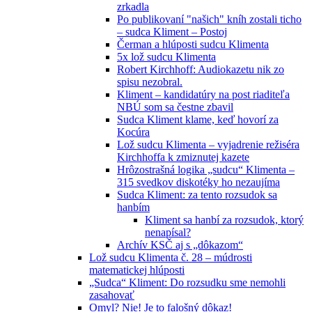
zrkadla
Po publikovaní "našich" kníh zostali ticho
– sudca Kliment – Postoj
Čerman a hlúposti sudcu Klimenta
5x lož sudcu Klimenta
Robert Kirchhoff: Audiokazetu nik zo
spisu nezobral.
Kliment – kandidatúry na post riaditeľa
NBÚ som sa čestne zbavil
Sudca Kliment klame, keď hovorí za
Kocúra
Lož sudcu Klimenta – vyjadrenie režiséra
Kirchhoffa k zmiznutej kazete
Hrôzostrašná logika „sudcu“ Klimenta –
315 svedkov diskotéky ho nezaujíma
Sudca Kliment: za tento rozsudok sa
hanbím
Kliment sa hanbí za rozsudok, ktorý
nenapísal?
Archív KSČ aj s „dôkazom“
Lož sudcu Klimenta č. 28 – múdrosti
matematickej hlúposti
„Sudca“ Kliment: Do rozsudku sme nemohli
zasahovať
Omyl? Nie! Je to falošný dôkaz!