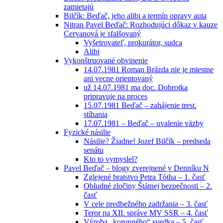
zamietajú
Bilčík: Beďač, jeho alibi a termín opravy auta
Nitran Pavel Beďač: Rozhodujúci dôkaz v kauze
Cervanová je sfalšovaný
Vyšetrovateľ, prokurátor, sudca
Alibi
Vykonštruované obvinenie
14.07.1981 Roman Brázda nie je miestne
ani vecne orientovaný
už 14.07.1981 ma doc. Dobrotka
pripravuje na proces
15.07.1981 Beďač – zahájenie trest.
stíhania
17.07.1981 – Beďač – uvalenie väzby
Fyzické násilie
Násilie? Žiadne! Jozef Bilčík – predseda
senátu
Kto to vymyslel?
Pavel Beďač – blogy zverejnené v Denníku N
Zglejené bratstvo Petra Tótha – 1. časť
Obludné zločiny Štátnej bezpečnosti – 2.
časť
V cele predbežného zadržania – 3. časť
Teror na XII. správe MV SSR – 4. časť
Výroba „korunného“ svedka – 5. časť