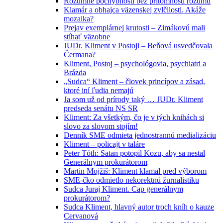
Rozumné pochybnosti bez prítomnosti rozumu
Klamár a obhajca väzenskej zvlčilosti. Akáže
mozaika?
Prejav exemplárnej krutosti – Zimákovú mali
stíhať väzobne
JUDr. Kliment v Postoji – Beňová usvedčovala
Čermana?
Kliment, Postoj – psychológovia, psychiatri a
Brázda
„Sudca“ Kliment – človek princípov a zásad,
ktoré iní ľudia nemajú
Ja som už od prírody taký … JUDr. Kliment
predseda senátu NS SR
Kliment: Za všetkým, čo je v tých knihách si
slovo za slovom stojím!
Denník SME odmieta jednostrannú medializáciu
Kliment – policajt v taláre
Peter Tóth: Satan potopil Kozu, aby sa nestal
Generálnym prokurátorom
Martin Mojžiš: Kliment klamal pred výborom
SME-čko odmietlo nekorektnú žurnalistiku
Sudca Juraj Kliment. Cap generálnym
prokurátorom?
Sudca Kliment, hlavný autor troch kníh o kauze
Cervanová