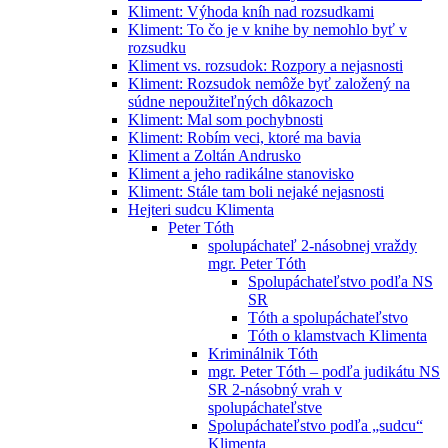
Kliment: Výhoda kníh nad rozsudkami
Kliment: To čo je v knihe by nemohlo byť v
rozsudku
Kliment vs. rozsudok: Rozpory a nejasnosti
Kliment: Rozsudok nemôže byť založený na
súdne nepoužiteľných dôkazoch
Kliment: Mal som pochybnosti
Kliment: Robím veci, ktoré ma bavia
Kliment a Zoltán Andrusko
Kliment a jeho radikálne stanovisko
Kliment: Stále tam boli nejaké nejasnosti
Hejteri sudcu Klimenta
Peter Tóth
spolupáchateľ 2-násobnej vraždy
mgr. Peter Tóth
Spolupáchateľstvo podľa NS
SR
Tóth a spolupáchateľstvo
Tóth o klamstvach Klimenta
Kriminálnik Tóth
mgr. Peter Tóth – podľa judikátu NS
SR 2-násobný vrah v
spolupáchateľstve
Spolupáchateľstvo podľa „sudcu“
Klimenta