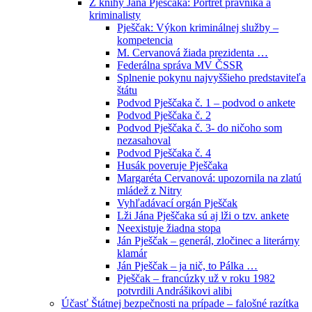
Z knihy Jána Pješčaka: Portrét právníka a
kriminalisty
Pješčak: Výkon kriminálnej služby –
kompetencia
M. Cervanová žiada prezidenta …
Federálna správa MV ČSSR
Splnenie pokynu najvyššieho predstaviteľa
štátu
Podvod Pješčaka č. 1 – podvod o ankete
Podvod Pješčaka č. 2
Podvod Pješčaka č. 3- do ničoho som
nezasahoval
Podvod Pješčaka č. 4
Husák poveruje Pješčaka
Margaréta Cervanová: upozornila na zlatú
mládež z Nitry
Vyhľadávací orgán Pješčak
Lži Jána Pješčaka sú aj lži o tzv. ankete
Neexistuje žiadna stopa
Ján Pješčak – generál, zločinec a literárny
klamár
Ján Pješčak – ja nič, to Pálka …
Pješčak – francúzky už v roku 1982
potvrdili Andrášikovi alibi
Účasť Štátnej bezpečnosti na prípade – falošné razítka