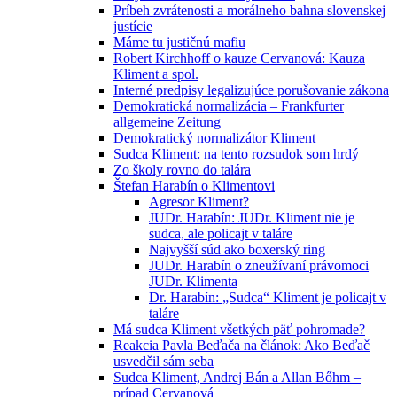
Príbeh zvrátenosti a morálneho bahna slovenskej
justície
Máme tu justičnú mafiu
Robert Kirchhoff o kauze Cervanová: Kauza
Kliment a spol.
Interné predpisy legalizujúce porušovanie zákona
Demokratická normalizácia – Frankfurter
allgemeine Zeitung
Demokratický normalizátor Kliment
Sudca Kliment: na tento rozsudok som hrdý
Zo školy rovno do talára
Štefan Harabín o Klimentovi
Agresor Kliment?
JUDr. Harabín: JUDr. Kliment nie je
sudca, ale policajt v taláre
Najvyšší súd ako boxerský ring
JUDr. Harabín o zneužívaní právomoci
JUDr. Klimenta
Dr. Harabín: „Sudca“ Kliment je policajt v
taláre
Má sudca Kliment všetkých päť pohromade?
Reakcia Pavla Beďača na článok: Ako Beďač
usvedčil sám seba
Sudca Kliment, Andrej Bán a Allan Bőhm –
prípad Cervanová