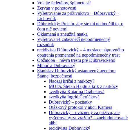
Volajte federálov, šplhnete si!
Zervan v pohotovosti
Vyšetrovanie za príživníctvo – Dúbravický –
Lichovník
Dúbravický: Prosím, aby ste mi netlmočili to, o
čom nič neviem!
Oklamaná a zneužitá matka
Vyšetrovateľ zabezpečí nepodmienečný
rozsudok
recidivista Dúbravický – 4 mesiace nápravného
opatrenia premenené na nepodmienečný trest
Obžaloba – návrh trestu pre Dúbravického
Mihoč a Dubravický
Stanislav Dubravický ustanovený agentom
Štátnej bezpečnosti
Naozaj kričal z narkózy?
MUDr. Štefan Hajdu a krik z narkózy
svedkyňa Katarína Drábeková
svedkyňa Ingrid Čerňáková
Dubravický – poznatky
Otázkový protokol v akcii Kamera
Dúbravický – uväznený za príživu, ale
vyšetrovaný za vraždu? – znehodnocované
alibi
recidivista Dubravický