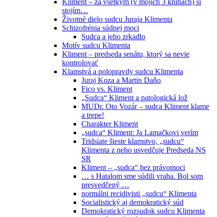
Kliment – za všetkým (v mojich 3 knihách) si
stojím…
Životné dielo sudcu Juraja Klimenta
Schizofrénia súdnej moci
Sudca a jeho zrkadlo
Motív sudcu Klimenta
Kliment – predseda senátu, ktorý sa nevie
kontrolovať
Klamstvá a polopravdy sudcu Klimenta
Juraj Koza a Martin Daňo
Fico vs. Kliment
„Sudca“ Kliment a patologická lož
MUDr. Oto Vozár – sudca Kliment klame
a trepe!
Charakter Kliment
„sudca“ Kliment: Ja Lamačkovi verím
Tridsiate šieste klamstvo, „sudcu“
Klimenta z neho usvedčuje Predseda NS
SR
Kliment – „sudca“ bez právomoci
… s Hatalom sme súdili vraha. Bol som
presvedčený …
normálni recidivisti „sudcu“ Klimenta
Socialistický aj demokratický súd
Demokratický rozsudok sudcu Klimenta