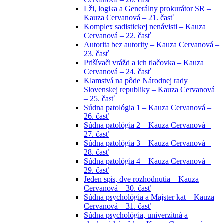
Lži, logika a Generálny prokurátor SR –
Kauza Cervanová – 21. časť
Komplex sadistickej nenávisti – Kauza
Cervanová – 22. časť
Autorita bez autority – Kauza Cervanová –
23. časť
Prišívači vrážd a ich tlačovka – Kauza
Cervanová – 24. časť
Klamstvá na pôde Národnej rady
Slovenskej republiky – Kauza Cervanová
– 25. časť
Súdna patológia 1 – Kauza Cervanová –
26. časť
Súdna patológia 2 – Kauza Cervanová –
27. časť
Súdna patológia 3 – Kauza Cervanová –
28. časť
Súdna patológia 4 – Kauza Cervanová –
29. časť
Jeden spis, dve rozhodnutia – Kauza
Cervanová – 30. časť
Súdna psychológia a Majster kat – Kauza
Cervanová – 31. časť
Súdna psychológia, univerzitná a