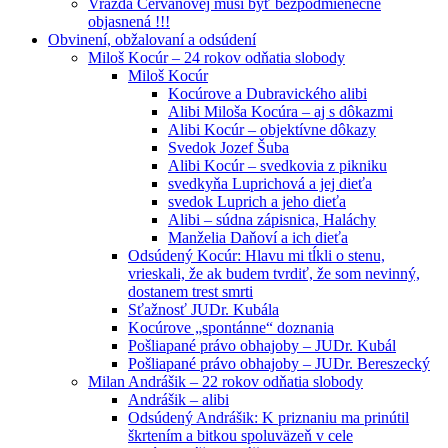
Vražda Cervanovej musí byť bezpodmienečne
objasnená !!!
Obvinení, obžalovaní a odsúdení
Miloš Kocúr – 24 rokov odňatia slobody
Miloš Kocúr
Kocúrove a Dubravického alibi
Alibi Miloša Kocúra – aj s dôkazmi
Alibi Kocúr – objektívne dôkazy
Svedok Jozef Šuba
Alibi Kocúr – svedkovia z pikniku
svedkyňa Luprichová a jej dieťa
svedok Luprich a jeho dieťa
Alibi – súdna zápisnica, Haláchy
Manželia Daňoví a ich dieťa
Odsúdený Kocúr: Hlavu mi tĺkli o stenu,
vrieskali, že ak budem tvrdiť, že som nevinný,
dostanem trest smrti
Sťažnosť JUDr. Kubála
Kocúrove „spontánne“ doznania
Pošliapané právo obhajoby – JUDr. Kubál
Pošliapané právo obhajoby – JUDr. Bereszecký
Milan Andrášik – 22 rokov odňatia slobody
Andrášik – alibi
Odsúdený Andrášik: K priznaniu ma prinútil
škrtením a bitkou spoluväzeň v cele