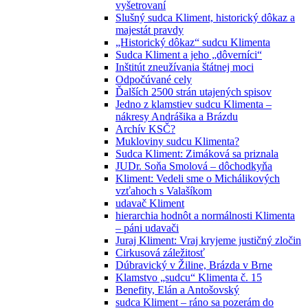
vyšetrovaní
Slušný sudca Kliment, historický dôkaz a
majestát pravdy
„Historický dôkaz“ sudcu Klimenta
Sudca Kliment a jeho „dôverníci“
Inštitút zneužívania štátnej moci
Odpočúvané cely
Ďalších 2500 strán utajených spisov
Jedno z klamstiev sudcu Klimenta –
nákresy Andrášika a Brázdu
Archív KSČ?
Mukloviny sudcu Klimenta?
Sudca Kliment: Zimáková sa priznala
JUDr. Soňa Smolová – dôchodkyňa
Kliment: Vedeli sme o Michálikových
vzťahoch s Valašíkom
udavač Kliment
hierarchia hodnôt a normálnosti Klimenta
– páni udavači
Juraj Kliment: Vraj kryjeme justičný zločin
Cirkusová záležitosť
Dúbravický v Žiline, Brázda v Brne
Klamstvo „sudcu“ Klimenta č. 15
Benefity, Elán a Antošovský
sudca Kliment – ráno sa pozerám do