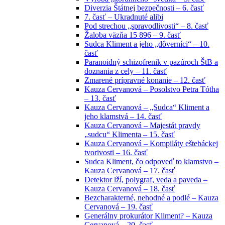
Diverzia Štátnej bezpečnosti – 6. časť
7. časť – Ukradnuté alibi
Pod strechou „spravodlivosti“ – 8. časť
Žaloba väzňa 15 896 – 9. časť
Sudca Kliment a jeho „dôverníci“ – 10.
časť
Paranoidný schizofrenik v pazúroch ŠtB a
doznania z cely – 11. časť
Zmarené prípravné konanie – 12. časť
Kauza Cervanová – Posolstvo Petra Tótha
– 13. časť
Kauza Cervanová – „Sudca“ Kliment a
jeho klamstvá – 14. časť
Kauza Cervanová – Majestát pravdy
„sudcu“ Klimenta – 15. časť
Kauza Cervanová – Kompiláty eštebáckej
tvorivosti – 16. časť
Sudca Kliment, čo odpoveď to klamstvo –
Kauza Cervanová – 17. časť
Detektor lží, polygraf, veda a paveda –
Kauza Cervanová – 18. časť
Bezcharakterné, nehodné a podlé – Kauza
Cervanová – 19. časť
Generálny prokurátor Kliment? – Kauza
Cervanová – 20. časť