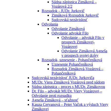
Súdna zápisnica Zimáková –
Vozárová 2/2
Rozsudok - JUDr. Jurkovič
Zimáková Rozsudok Jurkovič
Sudcovská nezávislosť
Odvolania
Odvolanie Zimáková
Odvolanie advokát Filo
Odvolanie – advokát Filo v
prospech Zimákovej-
Vozárovej
Odvolanie Zimáková Agneša
v prospech svojej dcéry
Rozsudok, uznesenie - Pohančeníková
Uznesenie Pohančeníková
Rozsudok Zimáková-Vozárová –
Pohančeníková
Sudcovská nezávislosť JUDr. Jurkoviča
MUDr. Viera Zimáková Vozárová pred súdom
Súdna zápisnica – proces s MUDr. Zimákovou
Dr. Filo – advokát MUDr. Viery Vozárovej –
Odvolanie proti rozsudku
Agneša Zimáková – sťažnosť
Kauza Cervanová – Peter Vačok a výsluch Viery
Zimákovej