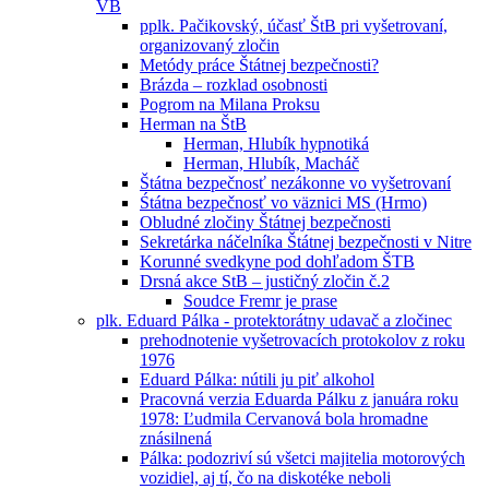
VB
pplk. Pačikovský, účasť ŠtB pri vyšetrovaní,
organizovaný zločin
Metódy práce Štátnej bezpečnosti?
Brázda – rozklad osobnosti
Pogrom na Milana Proksu
Herman na ŠtB
Herman, Hlubík hypnotiká
Herman, Hlubík, Macháč
Štátna bezpečnosť nezákonne vo vyšetrovaní
Śtátna bezpečnosť vo väznici MS (Hrmo)
Obludné zločiny Štátnej bezpečnosti
Sekretárka náčelníka Štátnej bezpečnosti v Nitre
Korunné svedkyne pod dohľadom ŠTB
Drsná akce StB – justičný zločin č.2
Soudce Fremr je prase
plk. Eduard Pálka - protektorátny udavač a zločinec
prehodnotenie vyšetrovacích protokolov z roku
1976
Eduard Pálka: nútili ju piť alkohol
Pracovná verzia Eduarda Pálku z januára roku
1978: Ľudmila Cervanová bola hromadne
znásilnená
Pálka: podozriví sú všetci majitelia motorových
vozidiel, aj tí, čo na diskotéke neboli