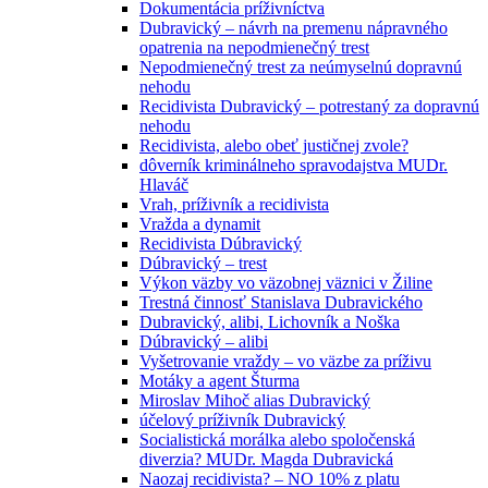
Dokumentácia príživníctva
Dubravický – návrh na premenu nápravného
opatrenia na nepodmienečný trest
Nepodmienečný trest za neúmyselnú dopravnú
nehodu
Recidivista Dubravický – potrestaný za dopravnú
nehodu
Recidivista, alebo obeť justičnej zvole?
dôverník kriminálneho spravodajstva MUDr.
Hlaváč
Vrah, príživník a recidivista
Vražda a dynamit
Recidivista Dúbravický
Dúbravický – trest
Výkon väzby vo väzobnej väznici v Žiline
Trestná činnosť Stanislava Dubravického
Dubravický, alibi, Lichovník a Noška
Dúbravický – alibi
Vyšetrovanie vraždy – vo väzbe za príživu
Motáky a agent Šturma
Miroslav Mihoč alias Dubravický
účelový príživník Dubravický
Socialistická morálka alebo spoločenská
diverzia? MUDr. Magda Dubravická
Naozaj recidivista? – NO 10% z platu