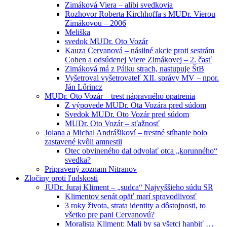
Zimáková Viera – alibi svedkovia
Rozhovor Roberta Kirchhoffa s MUDr. Vierou
Zimákovou – 2006
Meliška
svedok MUDr. Oto Vozár
Kauza Cervanová – násilné akcie proti sestrám
Cohen a odsúdenej Viere Zimákovej – 2. časť
Zimáková má z Pálku strach, nastupuje ŠtB
Vyšetroval vyšetrovateľ XII. správy MV – npor.
Ján Lőrincz
MUDr. Oto Vozár – trest nápravného opatrenia
Z výpovede MUDr. Ota Vozára pred súdom
Svedok MUDr. Oto Vozár pred súdom
MUDr. Oto Vozár – sťažnosť
Jolana a Michal Andrášikoví – trestné stíhanie bolo
zastavené kvôli amnestii
Otec obvineného dal odvolať otca „korunného“
svedka?
Pripravený zoznam Nitranov
Zločiny proti ľudskosti
JUDr. Juraj Kliment – „sudca“ Najvyššieho súdu SR
Klimentov senát opäť marí spravodlivosť
3 roky života, strata identity a dôstojnosti, to
všetko pre pani Cervanovú?
Moralista Kliment: Mali by sa všetci hanbiť …