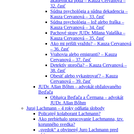
akademická pôda – Kauza Cervanová –
32. časť
Súdna psychológia a súdna dekadencia –
Kauza Cervanová – 33. časť
Súdna psychológia – lož alebo fraška –
Kauza Cervanová – 34. časť
Pachové stopy JUDr. Milana Valašíka –
Kauza Cervanová – 35. časť
Ako mi prišili vraždu? – Kauza Cervanová
– 36. časť
Vrahovia alebo emigranti? – Kauza
Cervanová – 37. časť
Detektív storočia? – Kauza Cervanová –
38. časť
Obesiť alebo vykastrovať? – Kauza
Cervanová – 39. časť
JUDr. Allan Bőhm – advokát obžalovaného
Beďača
Obhajca Beďača a Čermana – advokát
JUDr. Allan Bőhm
Juraj Lachmann – 4 roky odňatia slobody
Policajný kolaborant Lachmann?
Ako prebiehalo spracovanie Lachmanna, tzv.
korunného svedka?
„svedok“ a obvinený Juro Lachmann pred