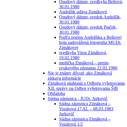
Osudový dátum, svedkyňa Beňová,
30.01.1980
Andrášik udáva Zimákovú
Osudový dátum, svedok Andrášik,
30.01.1980
Osudový dátum, svedok Piaček,
30.01.1980
Podľa popisu Andrášika a Beňovej
bola zadovážená fotografia MUDr.
Zimákovej
svedkyňa Viera Zimáková,
19.02.1980
medička Zimáková – prepis
zvukového záznamu 22.02.1980
Nie je známy dôvod, ako Zimáková
získava informácie
Zimáková stiahnutá z Odboru vyšetrovania
XII. správy na Odbor vyšetrovania ŠtB
Obžaloba
Súdna zápisnica - JUDr. Jurkovič
Súdna zápisnica Zimáková –
Vozárová 17.02. – 08.03.1983
Jurkovič
Súdna zápisnica Zimáková –
Vozárová 1/2