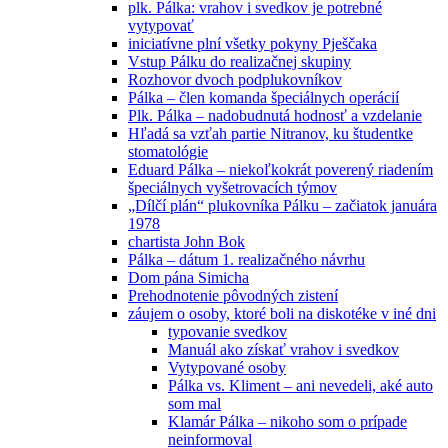
plk. Pálka: vrahov i svedkov je potrebné
vytypovať
iniciatívne plní všetky pokyny Pješčaka
Vstup Pálku do realizačnej skupiny
Rozhovor dvoch podplukovníkov
Pálka – člen komanda špeciálnych operácií
Plk. Pálka – nadobudnutá hodnosť a vzdelanie
Hľadá sa vzťah partie Nitranov, ku študentke
stomatológie
Eduard Pálka – niekoľkokrát poverený riadením
špeciálnych vyšetrovacích týmov
„Dílčí plán“ plukovníka Pálku – začiatok januára
1978
chartista John Bok
Pálka – dátum 1. realizačného návrhu
Dom pána Simicha
Prehodnotenie pôvodných zistení
záujem o osoby, ktoré boli na diskotéke v iné dni
typovanie svedkov
Manuál ako získať vrahov i svedkov
Vytypované osoby
Pálka vs. Kliment – ani nevedeli, aké auto
som mal
Klamár Pálka – nikoho som o prípade
neinformoval