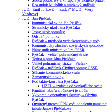
Sudca podozrivý z korupcie je Tichého priateľ
Rozsudok Michálik a hrádzový strážnik
JUDr. Emil Jurkovič – „sudca“ MUDr. Viery
Vozárovej
JUDr. Ján Pješčak
komunistická sviňa Ján Pješčak
Strannícky úkol Jána Pješčaka
Jasný úkol: pomníky
Odstráň pomníky
Pješčak – predseda vedeckotechnickej rady
Komunistický zločinec sovietskych spôsobov
Námestník ministra vnútra ČSSR
Pješčak – veliteľ pohraničnej stráže
Teória a prax Jána Pješčaka
Velitel pohraničnej stráže – Pješčak
Pješčak – náčelník Civilnej obrany ČSSR
Stíhanie komunistického vraha
Zamagurské noviny
Pod taktovkou Jána Pješčáka
UZEL – izolácia od vonkajšieho sveta
Pamätná tabuľa zločincovi je zločin
Vytvorenie operatívnej skupiny – Obzina,
Pjaščak
Otvorený protest ÚPN voči odhaleniu pamätnej
tabule Jánovi Pješčakovi