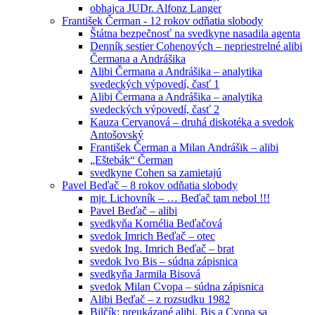
obhajca JUDr. Alfonz Langer
František Čerman - 12 rokov odňatia slobody
Štátna bezpečnosť na svedkyne nasadila agenta
Denník sestier Cohenových – nepriestrelné alibi
Čermana a Andrášika
Alibi Čermana a Andrášika – analytika
svedeckých výpovedí, časť 1
Alibi Čermana a Andrášika – analytika
svedeckých výpovedí, časť 2
Kauza Cervanová – druhá diskotéka a svedok
Antošovský
František Čerman a Milan Andrášik – alibi
„Eštebák“ Čerman
svedkyne Cohen sa zamietajú
Pavel Beďač – 8 rokov odňatia slobody
mjr. Lichovník – … Beďač tam nebol !!!
Pavel Beďač – alibi
svedkyňa Kornélia Beďačová
svedok Imrich Beďač – otec
svedok Ing. Imrich Beďač – brat
svedok Ivo Bis – súdna zápisnica
svedkyňa Jarmila Bisová
svedok Milan Cvopa – súdna zápisnica
Alibi Beďač – z rozsudku 1982
Bilčík: preukázané alibi, Bis a Cvopa sa