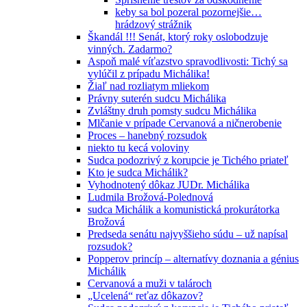
keby sa bol pozeral pozornejšie…
hrádzový strážnik
Škandál !!! Senát, ktorý roky oslobodzuje
vinných. Zadarmo?
Aspoň malé víťazstvo spravodlivosti: Tichý sa
vylúčil z prípadu Michálika!
Žiaľ nad rozliatym mliekom
Právny suterén sudcu Michálika
Zvláštny druh pomsty sudcu Michálika
Mlčanie v prípade Cervanová a ničnerobenie
Proces – hanebný rozsudok
niekto tu kecá voloviny
Sudca podozrivý z korupcie je Tichého priateľ
Kto je sudca Michálik?
Vyhodnotený dôkaz JUDr. Michálika
Ludmila Brožová-Polednová
sudca Michálik a komunistická prokurátorka
Brožová
Predseda senátu najvyššieho súdu – už napísal
rozsudok?
Popperov princíp – alternatívy doznania a génius
Michálik
Cervanová a muži v talároch
„Ucelená“ reťaz dôkazov?