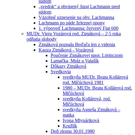
súdom
„svedok“ a obvinený Juraj Lachmann pred
súdom
Väzobné uznesenie na obv. Lachmanna
Lachmann po páde železnej opony
1. výpoveď Lachmanna: červený Fiat 600
MUDr. Viera Vozárová rod. Zimáková – 2,5 roka
odňatia slobody
Zimáková poznala Beďača len z videnia
Kauza Zimáková - Vozárová
Poučenie Zimákovej npor. Lörinczom
Lamačka, Mráz a Valašík
Dôkazy Zimáková
Svedkovia
svedkyňa MUDr. Beata Kollárová
rod. Mlčúchová 1981
1980 – MUDr. Beata Kollárová rod.
Mlčúchová
svedkyňa Kollárová, rod.
Mlčúchová
svedkyňa Agneša Zimáková –
matka
Ivona Mlynáriková
Kružlík
Deň zlomu 30.01.1980