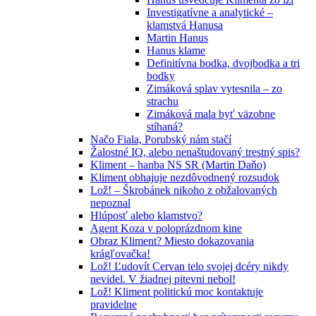
Investigatívne a analytické –
klamstvá Hanusa
Martin Hanus
Hanus klame
Definitívna bodka, dvojbodka a tri
bodky
Zimáková splav vytesnila – zo
strachu
Zimáková mala byť väzobne
stíhaná?
Načo Fiala, Porubský nám stačí
Žalostné IQ, alebo nenaštudovaný trestný spis?
Kliment – hanba NS SR (Martin Daňo)
Kliment obhajuje nezdôvodnený rozsudok
Lož! – Škrobánek nikoho z obžalovaných
nepoznal
Hlúposť alebo klamstvo?
Agent Koza v poloprázdnom kine
Obraz Kliment? Miesto dokazovania
krágľovačka!
Lož! Ľudovít Cervan telo svojej dcéry nikdy
nevidel. V žiadnej pitevni nebol!
Lož! Kliment politickú moc kontaktuje
pravidelne