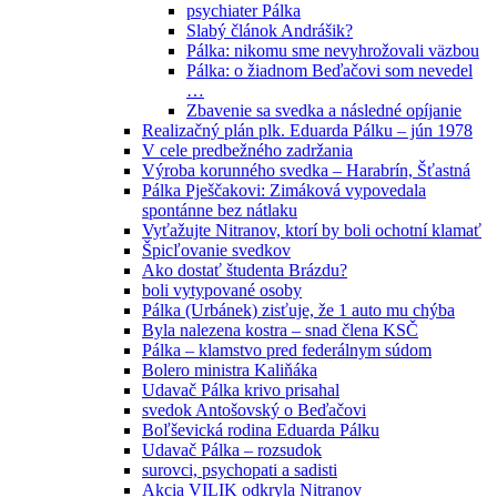
psychiater Pálka
Slabý článok Andrášik?
Pálka: nikomu sme nevyhrožovali väzbou
Pálka: o žiadnom Beďačovi som nevedel
…
Zbavenie sa svedka a následné opíjanie
Realizačný plán plk. Eduarda Pálku – jún 1978
V cele predbežného zadržania
Výroba korunného svedka – Harabrín, Šťastná
Pálka Pješčakovi: Zimáková vypovedala
spontánne bez nátlaku
Vyťažujte Nitranov, ktorí by boli ochotní klamať
Špicľovanie svedkov
Ako dostať študenta Brázdu?
boli vytypované osoby
Pálka (Urbánek) zisťuje, že 1 auto mu chýba
Byla nalezena kostra – snad člena KSČ
Pálka – klamstvo pred federálnym súdom
Bolero ministra Kaliňáka
Udavač Pálka krivo prisahal
svedok Antošovský o Beďačovi
Boľševická rodina Eduarda Pálku
Udavač Pálka – rozsudok
surovci, psychopati a sadisti
Akcia VILIK odkryla Nitranov