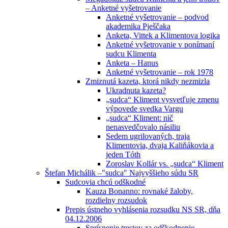
– Anketné vyšetrovanie
Anketné vyšetrovanie – podvod
akademika Pješčaka
Anketa, Vittek a Klimentova logika
Anketné vyšetrovanie v ponímaní
sudcu Klimenta
Anketa – Hanus
Anketné vyšetrovanie – rok 1978
Zmiznutá kazeta, ktorá nikdy nezmizla
Ukradnuta kazeta?
„sudca“ Kliment vysvetľuje zmenu
výpovede svedka Vargu
„sudca“ Kliment: nič
nenasvedčovalo násiliu
Sedem ugrilovaných, traja
Klimentovia, dvaja Kaliňákovia a
jeden Tóth
Zoroslav Kollár vs. „sudca“ Kliment
Štefan Michálik –"sudca" Najvyššieho súdu SR
Sudcovia chcú odškodné
Kauza Bonanno: rovnaké žaloby,
rozdielny rozsudok
Prepis ústneho vyhlásenia rozsudku NS SR, dňa
04.12.2006
Sprísnenie trestov za odškodnenie