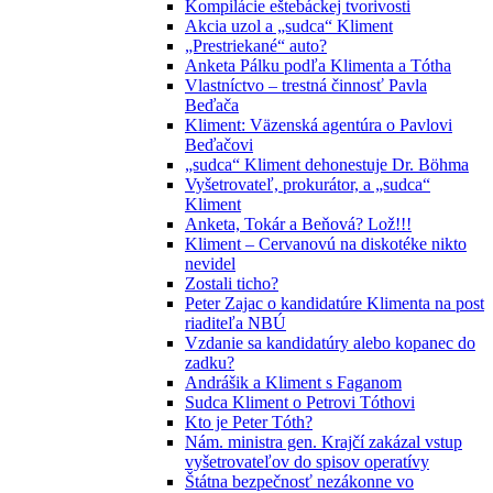
Kompilácie eštebáckej tvorivosti
Akcia uzol a „sudca“ Kliment
„Prestriekané“ auto?
Anketa Pálku podľa Klimenta a Tótha
Vlastníctvo – trestná činnosť Pavla
Beďača
Kliment: Väzenská agentúra o Pavlovi
Beďačovi
„sudca“ Kliment dehonestuje Dr. Böhma
Vyšetrovateľ, prokurátor, a „sudca“
Kliment
Anketa, Tokár a Beňová? Lož!!!
Kliment – Cervanovú na diskotéke nikto
nevidel
Zostali ticho?
Peter Zajac o kandidatúre Klimenta na post
riaditeľa NBÚ
Vzdanie sa kandidatúry alebo kopanec do
zadku?
Andrášik a Kliment s Faganom
Sudca Kliment o Petrovi Tóthovi
Kto je Peter Tóth?
Nám. ministra gen. Krajčí zakázal vstup
vyšetrovateľov do spisov operatívy
Štátna bezpečnosť nezákonne vo