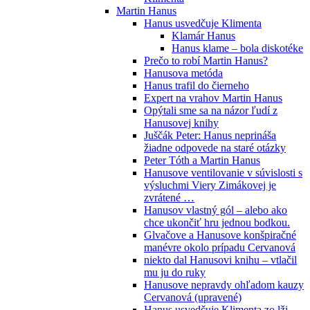
Martin Hanus
Hanus usvedčuje Klimenta
Klamár Hanus
Hanus klame – bola diskotéke
Prečo to robí Martin Hanus?
Hanusova metóda
Hanus trafil do čierneho
Expert na vrahov Martin Hanus
Opýtali sme sa na názor ľudí z
Hanusovej knihy
Juščák Peter: Hanus neprináša
žiadne odpovede na staré otázky
Peter Tóth a Martin Hanus
Hanusove ventilovanie v súvislosti s
výsluchmi Viery Zimákovej je
zvrátené …
Hanusov vlastný gól – alebo ako
chce ukončiť hru jednou bodkou.
Glvačove a Hanusove konšpiračné
manévre okolo prípadu Cervanová
niekto dal Hanusovi knihu – vtlačil
mu ju do ruky
Hanusove nepravdy ohľadom kauzy
Cervanová (upravené)
Hanus usvedčuje Klimenta zo lži