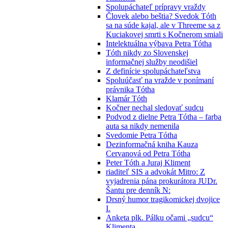
Spolupáchateľ prípravy vraždy
Človek alebo beštia? Svedok Tóth
sa na súde kajal, ale v Threeme sa z
Kuciakovej smrti s Kočnerom smiali
Intelektuálna výbava Petra Tótha
Tóth nikdy zo Slovenskej
informačnej služby neodišiel
Z definície spolupáchateľstva
Spoluúčasť na vražde v ponímaní
právnika Tótha
Klamár Tóth
Kočner nechal sledovať sudcu
Podvod z dielne Petra Tótha – farba
auta sa nikdy nemenila
Svedomie Petra Tótha
Dezinformačná kniha Kauza
Cervanová od Petra Tótha
Peter Tóth a Juraj Kliment
riaditeľ SIS a advokát Mitro: Z
vyjadrenia pána prokurátora JUDr.
Šantu pre denník N:
Drsný humor tragikomickej dvojice
I.
Anketa plk. Pálku očami „sudcu“
Klimenta