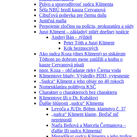
Právo a spravodlivosť sudcu Klimenta
Šéfa NBÚ brzdí kauza Cervanová
Cibuľová polievka pre čiernu dušu
Justičná mafia
Prepojenie zločinu na políciu, prokuratúru a súdy
Juraj Kliment – základný piliér dnešnej justície
Andrej Bán - .týždeň
Peter Tóth a Juraj Kliment
Krik bezmocných
Ako sudca Koza (dnes Kliment) so siskárom
Tóthom po dobrom mene zatúžili a knihu o
kauze Cervanová písali
npor. Koza – ohľadanie rieky Čierna voda
Klimentove bludy: Výsledky PDD, vytesnenie
„Sudca“ Kliment a jeho objav po 40 rokoch
Nomenklatúra politbyra KSČ
Charakter o charakteroch bez charakteru
Klimentove lži o Dr. Kubálovi
Ďalšie hlúposti „sudcu“ Klimenta
Levoča a JUDr. Böhm, klamstvo č. 37
„sudca“ Kliment klame, Beďač nič
nepripustil
Naďa Beňová a Marcela Čermanova –
ďalšie lži sudcu Klimenta!
Megadôkaz sudcu Klimenta a jeho trollov