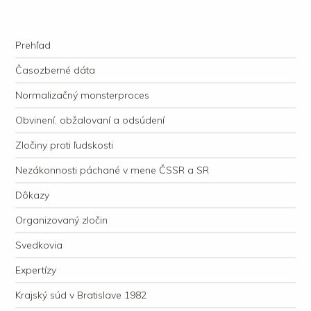
kauzacervanova.sk
Najdlhšie trvajúci, dodnes nevyjasnený súdny proces v dejnách slovenskej
Navigation
justície
Skip to content
Prehľad
Časozberné dáta
Normalizačný monsterproces
Obvinení, obžalovaní a odsúdení
Zločiny proti ľudskosti
Nezákonnosti páchané v mene ČSSR a SR
Dôkazy
Organizovaný zločin
Svedkovia
Expertízy
Krajský súd v Bratislave 1982