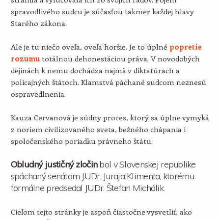
spravodlivého sudcu je súčasťou takmer každej hlavy
Starého zákona.
Ale je tu niečo oveľa, oveľa horšie. Je to úplné
popretie
rozumu
totálnou dehonestáciou práva. V novodobých
dejinách k nemu dochádza najmä v diktatúrach a
policajných štátoch. Klamstvá páchané sudcom neznesú
ospravedlnenia.
Kauza Cervanová je súdny proces, ktorý sa úplne vymyká
z noriem civilizovaného sveta, bežného chápania i
spoločenského poriadku právneho štátu.
Obludný justičný zločin
bol v Slovenskej republike
spáchaný senátom JUDr. Juraja Klimenta, ktorému
formálne predsedal JUDr. Štefan Michálik.
Cieľom tejto stránky je aspoň čiastočne vysvetliť, ako