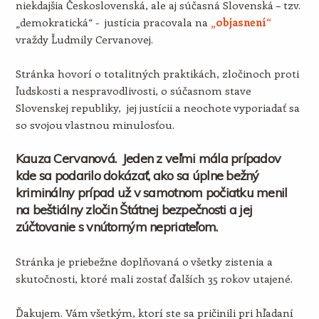
niekdajšia Československá, ale aj súčasná Slovenská – tzv.
„demokratická“ - justícia pracovala na
„objasnení“
vraždy Ľudmily Cervanovej.
Stránka hovorí o totalitných praktikách, zločinoch proti
ľudskosti a nespravodlivosti, o súčasnom stave
Slovenskej republiky, jej justícii a neochote vyporiadať sa
so svojou vlastnou minulosťou.
Kauza Cervanová. Jeden z veľmi mála prípadov
kde sa podarilo dokázať, ako sa úplne bežný
kriminálny prípad už v samotnom počiatku menil
na beštiálny zločin Štátnej bezpečnosti a jej
zúčtovanie s vnútorným nepriateľom.
Stránka je priebežne doplňovaná o všetky zistenia a
skutočnosti, ktoré mali zostať ďalších 35 rokov utajené.
Ďakujem. Vám všetkým, ktorí ste sa pričinili pri hľadaní