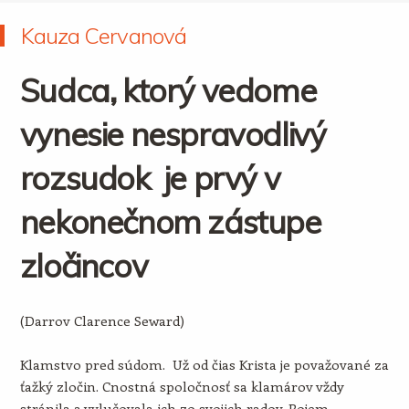
Kauza Cervanová
Sudca, ktorý vedome
vynesie nespravodlivý
rozsudok je prvý v
nekonečnom zástupe
zločincov
(Darrov Clarence Seward)
Klamstvo pred súdom. Už od čias Krista je považované za
ťažký zločin. Cnostná spoločnosť sa klamárov vždy
stránila a vylučovala ich zo svojich radov. Pojem